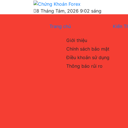
Skip
Chứng Khoán
to
Blog chia sẻ về Chứng Khoán và Forex
8 Tháng Tám, 2026 9:02 sáng
content
Forex
Trang chủ
Kiến T
Giới thiệu
Chính sách bảo mật
Điều khoản sử dụng
Thông báo rủi ro