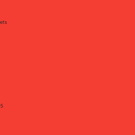
ets
25