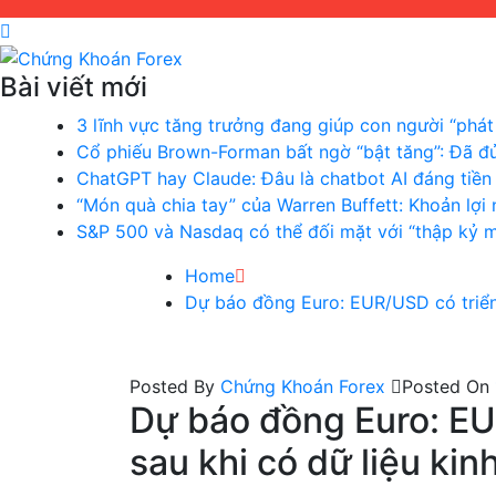
Bài viết mới
Chứng Khoán Forex
Blog chia sẻ về Chứng Khoán và Forex
3 lĩnh vực tăng trưởng đang giúp con người “phát 
Cổ phiếu Brown-Forman bất ngờ “bật tăng”: Đã đủ
ChatGPT hay Claude: Đâu là chatbot AI đáng tiề
“Món quà chia tay” của Warren Buffett: Khoản lợ
S&P 500 và Nasdaq có thể đối mặt với “thập kỷ 
Home
Dự báo đồng Euro: EUR/USD có triển 
Posted By
Chứng Khoán Forex
Posted On
Dự báo đồng Euro: EU
sau khi có dữ liệu kin