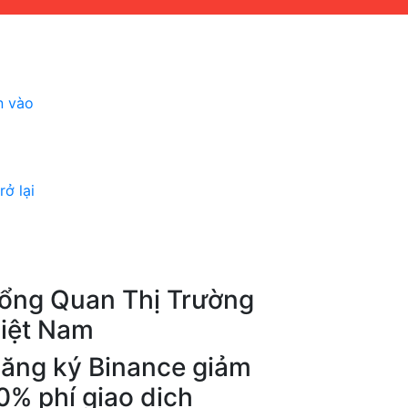
n vào
ở lại
ổng Quan Thị Trường
iệt Nam
ăng ký Binance giảm
0% phí giao dịch