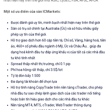
nhất hiện nay trên thế giới như ASIC, CySEC, FSA, AFSL, AFCA.
Một số ưu điểm của sàn ICMarkets:
Được đánh giá uy tín, minh bạch nhất hiện nay trên thế giới
Sàn có trụ sở chính tại Australia (Úc) và sở hữu nhiều giấy
phép uy tín của thế giới.
Hỗ trợ giao dịch hơn 60 cặp tiền tệ, Chỉ số, Vàng, hàng hoá, tiền
ảo, 460+ cổ phiếu đầu ngành ở Mỹ, Úc và Châu Âu... giúp đa
dạng hoá kênh đầu tư đáp ứng khẩu vị của tất cả các nhà đầu
tư khó tính nhất
Spread thấp nhất thị trường, chỉ 0.1 pip
Phí hoa hồng rất thấp, chỉ 3.5$/lot
Tỷ lệ đòn bẩy 1:500
Đa dạng tài khoản để chọn lựa
Hỗ trợ tính năng CopyTrade trên nền tảng cTrader, cho phép
nhà đầu tư sao chép lệnh giao dịch của các trader nổi tiếng
hoặc bán tín hiệu giao dịch cho các nhà đầu tư khác
Nền tảng MT4, MT5, cTrader, WebTrader thông dụng