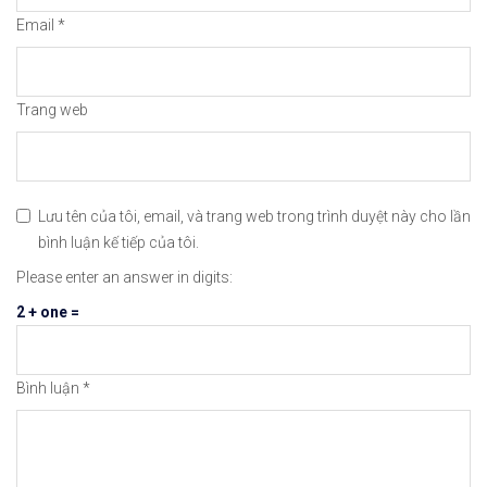
#icmarkets #binance #exness #taichinh #dautu #fo
Email
*
Trang web
Lưu tên của tôi, email, và trang web trong trình duyệt này cho lần
bình luận kế tiếp của tôi.
Please enter an answer in digits:
2 + one =
Bình luận
*