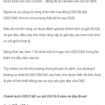
hệ số beta cao như Loonie – đồng đô la Canada vẫn còn ổn định.
Ngoài ra, sự củng cố vững chắc hơn của đồng USD đã đẩy
USD/CAD về mức chưa từng thấy kể từ sau 2020.
Điều đó nói lên rằng, nó được đánh giá bởi chênh lệch tỷ giá US/CA
và giá dầu, điều này cho thấy rằng cặp tỷ giá này cao hơn một chút
so với giá trị hợp lý.
Đồng thời, tay cầm 1.30 sẽ là một trở ngại cho USD/CAD trong lần
kiểm tra đầu tiên của nó.
Tuy nhiên, trừ khi thị trường chứng khoán ổn định, con đường ít
kháng cự nhất là USD/CAD lên cao hơn, như được hiển thị bên dưới
là yếu tố lớn nhất đằng sau sự suy yếu gần đây của CAD.
Chênh lệch USD/CAD so với US/CA 5 năm và dầu Brent