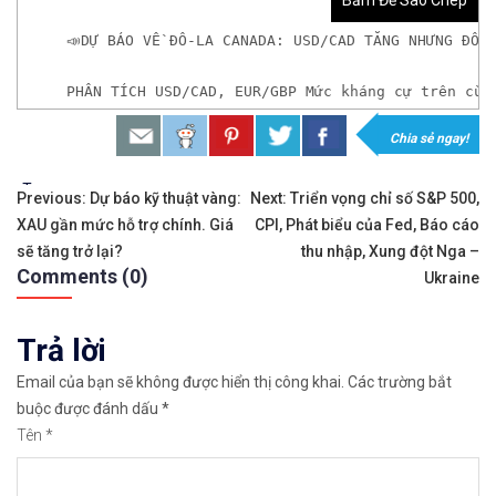
Bấm Để Sao Chép
📣DỰ BÁO VỀ ĐÔ-LA CANADA: USD/CAD TĂNG NHƯNG ĐỐI
PHÂN TÍCH USD/CAD, EUR/GBP Mức kháng cự trên cùn
Chia sẻ ngay!
𝘟𝘦𝘮 𝘤𝘩𝘪 𝘵𝘪ế𝘵: https://chungkhoanforex.com/du
Tags:
Điều
✨🏆𝐗𝐨á 𝐛ỏ 𝐥𝐨 𝐥ắ𝐧𝐠 𝐤𝐡𝐢 𝐭𝐡𝐚𝐦 𝐠𝐢𝐚 𝐭𝐡ị 𝐭𝐫ườ𝐧𝐠 𝐭à𝐢 𝐜𝐡í𝐧𝐡 
Previous:
Dự báo kỹ thuật vàng:
Next:
Triển vọng chỉ số S&P 500,
XAU gần mức hỗ trợ chính. Giá
CPI, Phát biểu của Fed, Báo cáo
hướng
✅𝘔ở 𝘵à𝘪 𝘬𝘩𝘰ả𝘯 𝘵𝘳ê𝘯 𝘴à𝘯 𝘌𝘹𝘯𝘦𝘴𝘴 𝘜𝘺 𝘛í𝘯 𝘷
sẽ tăng trở lại?
thu nhập, Xung đột Nga –
Comments (0)
bài
Ukraine
✅𝘔ở 𝘵à𝘪 𝘬𝘩𝘰ả𝘯 𝘵𝘳ê𝘯 𝘴à𝘯 𝘐𝘊𝘔𝘢𝘳𝘬𝘦𝘵𝘴 𝘯ổ𝘪 𝘵𝘪ế
viết
Trả lời
✅𝘔ở 𝘵à𝘪 𝘬𝘩𝘰ả𝘯 𝘵𝘳ê𝘯 𝘴à𝘯 𝘉𝘪𝘯𝘢𝘯𝘤𝘦 𝘯ổ𝘪 𝘵𝘪ế𝘯𝘨 
Email của bạn sẽ không được hiển thị công khai.
Các trường bắt
🔗https://chungkhoanforex.com/du-bao-do-la-canad
buộc được đánh dấu
*
Tên
*
😘Cảm ơn bạn đã xem thông tin😘🍀🤗Chúc bạn giao 