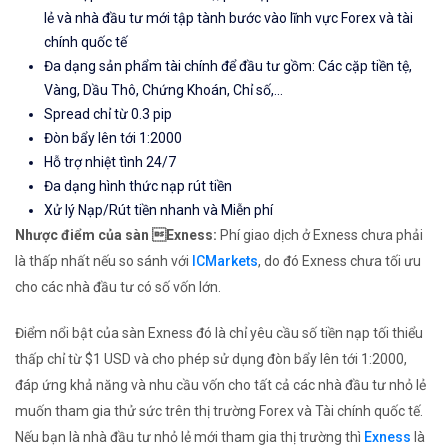
lẻ và nhà đầu tư mới tập tành bước vào lĩnh vực Forex và tài
chính quốc tế
Đa dạng sản phẩm tài chính để đầu tư gồm: Các cặp tiền tệ,
Vàng, Dầu Thô, Chứng Khoán, Chỉ số,...
Spread chỉ từ 0.3 pip
Đòn bẩy lên tới 1:2000
Hỗ trợ nhiệt tình 24/7
Đa dạng hình thức nạp rút tiền
Xử lý Nạp/Rút tiền nhanh và Miễn phí
Nhược điểm của sàn Exness:
Phí giao dịch ở Exness chưa phải
là thấp nhất nếu so sánh với
ICMarkets
, do đó Exness chưa tối ưu
cho các nhà đầu tư có số vốn lớn.
Điểm nổi bật của sàn Exness đó là chỉ yêu cầu số tiền nạp tối thiểu
thấp chỉ từ $1 USD và cho phép sử dụng đòn bẩy lên tới 1:2000,
đáp ứng khả năng và nhu cầu vốn cho tất cả các nhà đầu tư nhỏ lẻ
muốn tham gia thử sức trên thị trường Forex và Tài chính quốc tế.
Nếu bạn là nhà đầu tư nhỏ lẻ mới tham gia thị trường thì
Exness
là