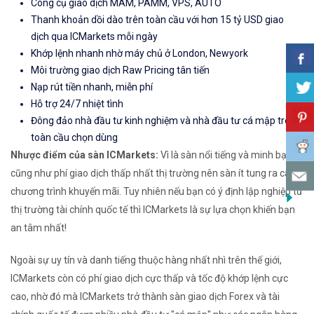
Công cụ giao dịch MAM, PAMM, VPS, AUTO
Thanh khoản dồi dào trên toàn cầu với hơn 15 tỷ USD giao
dịch qua ICMarkets mỗi ngày
Khớp lệnh nhanh nhờ máy chủ ở London, Newyork
Môi trường giao dịch Raw Pricing tân tiến
Nạp rút tiền nhanh, miễn phí
Hỗ trợ 24/7 nhiệt tình
Đông đảo nhà đầu tư kinh nghiệm và nhà đầu tư cá mập trên
toàn cầu chọn dùng
Nhược điểm của sàn ICMarkets:
Vì là sàn nổi tiếng và minh bạch
cũng như phí giao dịch thấp nhất thị trường nên sàn ít tung ra các
chương trình khuyến mãi. Tuy nhiên nếu bạn có ý định lập nghiệp từ
thị trường tài chính quốc tế thì ICMarkets là sự lựa chọn khiến bạn
an tâm nhất!
Ngoài sự uy tín và danh tiếng thuộc hàng nhất nhì trên thế giới,
ICMarkets còn có phí giao dịch cực thấp và tốc độ khớp lệnh cực
cao, nhờ đó mà ICMarkets trở thành sàn giao dịch Forex và tài