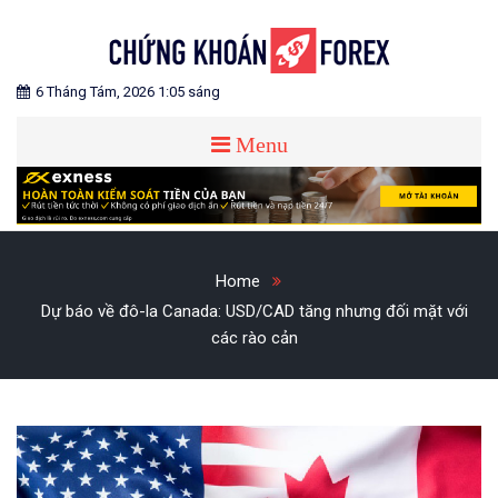
Skip
to
content
Blog chia sẻ về Chứng Khoán và Forex
CHỨNG KHOÁN FOREX
6 Tháng Tám, 2026 1:05 sáng
Menu
Home
Dự báo về đô-la Canada: USD/CAD tăng nhưng đối mặt với
các rào cản