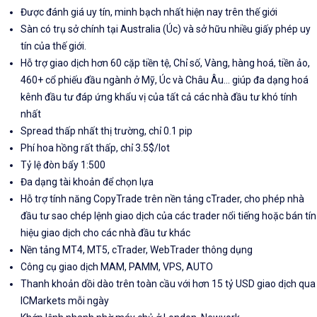
Được đánh giá uy tín, minh bạch nhất hiện nay trên thế giới
Sàn có trụ sở chính tại Australia (Úc) và sở hữu nhiều giấy phép uy
tín của thế giới.
Hỗ trợ giao dịch hơn 60 cặp tiền tệ, Chỉ số, Vàng, hàng hoá, tiền ảo,
460+ cổ phiếu đầu ngành ở Mỹ, Úc và Châu Âu... giúp đa dạng hoá
kênh đầu tư đáp ứng khẩu vị của tất cả các nhà đầu tư khó tính
nhất
Spread thấp nhất thị trường, chỉ 0.1 pip
Phí hoa hồng rất thấp, chỉ 3.5$/lot
Tỷ lệ đòn bẩy 1:500
Đa dạng tài khoản để chọn lựa
Hỗ trợ tính năng CopyTrade trên nền tảng cTrader, cho phép nhà
đầu tư sao chép lệnh giao dịch của các trader nổi tiếng hoặc bán tín
hiệu giao dịch cho các nhà đầu tư khác
Nền tảng MT4, MT5, cTrader, WebTrader thông dụng
Công cụ giao dịch MAM, PAMM, VPS, AUTO
Thanh khoản dồi dào trên toàn cầu với hơn 15 tỷ USD giao dịch qua
ICMarkets mỗi ngày