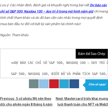
Lưu ý: Các nhận định, đánh giá và khuyến nghị trong bài viết
Dự báo các
chỉ số S&P 500, Nasdaq 100 – duy trì ở trong mô hình nắm giữ
chỉ mang
tính chất tham khảo và do đó bạn cần cân nhắc trong mọi quyết định
mua bán đầu tư đối với bất kỳ sản phẩm tài chính nào!
Nguồn: Tham khảo
Bấm Để Sao Chép
📣DỰ BÁO CÁC CHỈ SỐ S&P 500, NASDAQ 100 – DUY TRÌ 
S&P 500, NASDAQ 100, BIỂU ĐỒ VÀ PHÂN TÍCH S&P 500,
Chia sẻ ngay!
𝘟𝘦𝘮 𝘤𝘩𝘪 𝘵𝘪ế𝘵: https://chungkhoanforex.com/du-
✨🏆𝐗𝐨á 𝐛ỏ 𝐥𝐨 𝐥ắ𝐧𝐠 𝐤𝐡𝐢 𝐭𝐡𝐚𝐦 𝐠𝐢𝐚 𝐭𝐡ị 𝐭𝐫ườ𝐧𝐠 𝐭à𝐢 𝐜𝐡í𝐧𝐡 
Điều
Tags:
Previous:
5 cổ phiếu Mỹ nên theo
Next:
Mastercard triển khai mạng
hướng
dõi cho phiên ngày 8 tháng 6 năm
lưới thanh toán cho NFT và Web3
✅𝘔ở 𝘵à𝘪 𝘬𝘩𝘰ả𝘯 𝘵𝘳ê𝘯 𝘴à𝘯 𝘌𝘹𝘯𝘦𝘴𝘴 𝘜𝘺 𝘛í𝘯 𝘷à