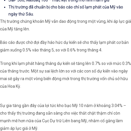
S&P 500, Nasdaq 100 – mắc kẹt trong mô hình nắm giữ
Thị trường đã chuẩn bị cho báo cáo chỉ số lạm phát của Mỹ vào
ngày thứ Sáu.
Thị trường chứng khoán Mỹ vẫn dao động trong một vùng, khi áp lực giá
của Mỹ tăng lên.
Báo cáo được chờ đợi đầy háo hức dự kiến ​​sẽ cho thấy lạm phát cơ bản
giảm xuống 0.5% vào tháng 5, so với 0.6% trong tháng 4.
Trong khi lạm phát hàng tháng dự kiến ​​sẽ tăng lên 0.7% so với mức 0.3%
của tháng trước. Một sự sai lệch lớn so với các con số dự kiến ​​vào ngày
mai sẽ gây ra một vòng biến động mới trong thị trường vốn chủ sở hữu
của Hoa Kỳ.
Sự gia tăng gần đây của lợi tức kho bạc Mỹ 10 năm ở khoảng 3.04% –
cho thấy thị trường đang sẵn sàng cho việc thắt chặt thậm chí còn
mạnh mẽ hơn nữa của Cục Dự trữ Liên bang Mỹ, nhằm cố gắng làm
giảm áp lực giá ở Mỹ.