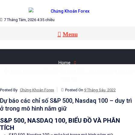
Skip
to
CHỨNG KHOÁN FOREX
content
Blog chia sẻ về Chứng Khoán và Forex
7 Tháng Tám, 2026 4:35 chiều
Menu
Home
Dự báo các chỉ số S&P 500, Nasdaq 100 – duy trì ở trong mô hình
nắm giữ
Posted By
Chứng Khoán Forex
Posted On
9 Tháng Sáu, 2022
Dự báo các chỉ số S&P 500, Nasdaq 100 – duy trì
ở trong mô hình nắm giữ
S&P 500, NASDAQ 100, BIỂU ĐỒ VÀ PHÂN
TÍCH