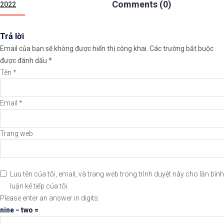
bài
Comments (0)
2022
viết
✅𝘔ở 𝘵à𝘪 𝘬𝘩𝘰ả𝘯 𝘵𝘳ê𝘯 𝘴à𝘯 𝘐𝘊𝘔𝘢𝘳𝘬𝘦𝘵𝘴 𝘯ổ𝘪 𝘵𝘪ế
Trả lời
✅𝘔ở 𝘵à𝘪 𝘬𝘩𝘰ả𝘯 𝘵𝘳ê𝘯 𝘴à𝘯 𝘉𝘪𝘯𝘢𝘯𝘤𝘦 𝘯ổ𝘪 𝘵𝘪ế𝘯𝘨 𝘯
Email của bạn sẽ không được hiển thị công khai.
Các trường bắt buộc
được đánh dấu
*
🔗https://chungkhoanforex.com/du-bao-cac-chi-so-sp
Tên
*
😘Cảm ơn bạn đã xem thông tin😘🍀🤗Chúc bạn giao dị
Email
*
#icmarkets #binance #exness #taichinh #dautu #fore
Trang web
Lưu tên của tôi, email, và trang web trong trình duyệt này cho lần bình
luận kế tiếp của tôi.
Please enter an answer in digits:
nine − two =