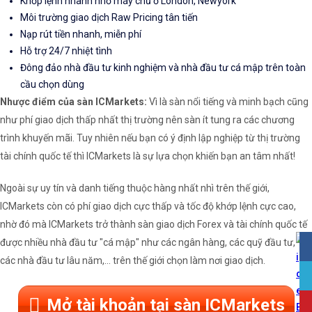
Khớp lệnh nhanh nhờ máy chủ ở London, Newyork
Môi trường giao dịch Raw Pricing tân tiến
Nạp rút tiền nhanh, miễn phí
Hỗ trợ 24/7 nhiệt tình
Đông đảo nhà đầu tư kinh nghiệm và nhà đầu tư cá mập trên toàn
cầu chọn dùng
Nhược điểm của sàn ICMarkets:
Vì là sàn nổi tiếng và minh bạch cũng
như phí giao dịch thấp nhất thị trường nên sàn ít tung ra các chương
trình khuyến mãi. Tuy nhiên nếu bạn có ý định lập nghiệp từ thị trường
tài chính quốc tế thì ICMarkets là sự lựa chọn khiến bạn an tâm nhất!
Ngoài sự uy tín và danh tiếng thuộc hàng nhất nhì trên thế giới,
ICMarkets còn có phí giao dịch cực thấp và tốc độ khớp lệnh cực cao,
nhờ đó mà ICMarkets trở thành sàn giao dịch Forex và tài chính quốc tế
được nhiều nhà đầu tư "cá mập" như các ngân hàng, các quỹ đầu tư,
các nhà đầu tư lâu năm,... trên thế giới chọn làm nơi giao dịch.
Mở tài khoản tại sàn ICMarkets