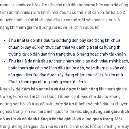
mang lại nhiều cơ hội kiếm tiền cho nhà đầu tư nhưng bên cạnh đó cũng
tiềm ẩn rất nhiều rủi ro khiến nhà đầu tư có thể mất cả vốn lẫn lời. Có 2
nguyên nhân chính khiến nhà đầu tư có thể mất vốn hoặc bị thua lỗ
nặng khi tham gia thị trường Forex và Tài chính quốc tế:
Thứ nhất
là do nhà đầu tư sử dụng đòn bẩy cao trong khi chưa
chuẩn bị đầy đủ kiến thức cần thiết và đánh giá sai xu hướng thị
trường, từ đó dẫn đến tình trạng thua lỗ nặng hoặc cháy tài khoản.
Thứ hai
là do nhà đầu tư chọn nhầm sàn giao dịch thiếu minh bạch,
hoặc tham gia các mô hình đầu tư lừa đảo, hoặc tham gia vào các
sàn giao dịch lừa đảo được xây dựng nhằm mục đích lôi kéo nhà
đầu tư tham gia nhưng không cho rút tiền ra.
Như vậy
để đảm bảo an toàn và đạt được thành công
khi tham gia thị
trường Forex và Tài Chính Quốc Tế, bên cạnh việc nhà đầu tư không
ngừng học hỏi và trau dồi kiến thức để trở thành một nhà đầu tư chuyên
nghiệp trong lĩnh vực tài chính quốc tế, thì việc
chọn đúng sàn giao dịch
có uy tín và có danh tiếng trên thế giới là vô cùng quan trọng
. Một
trong những sàn giao dịch Forex và tài chính quốc tế được đánh giá là uy