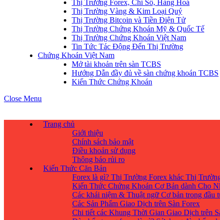
Thị Trường Forex, Chỉ Số, Hàng Hoá
Thị Trường Vàng & Kim Loại Quý
Thị Trường Bitcoin và Tiền Điện Tử
Thị Trường Chứng Khoán Mỹ & Quốc Tế
Thị Trường Chứng Khoán Việt Nam
Tin Tức Tác Động Đến Thị Trường
Chứng Khoán Việt Nam
Mở tài khoản trên sàn TCBS
Hướng Dẫn đầy đủ về sàn chứng khoán TCBS
Kiến Thức Chứng Khoán
Close Menu
Trang chủ
Giới thiệu
Chính sách bảo mật
Điều khoản sử dụng
Thông báo rủi ro
Kiến Thức Căn Bản
Forex là gì? Thị Trường Forex khác Thị Trườ
Kiến Thức Chứng Khoán Cơ Bản dành Cho N
Các khái niệm & Thuật ngữ Cơ bản trong đầu 
Các Sản Phẩm Giao Dịch trên Sàn Forex
Chi tiết các Khung Thời Gian Giao Dịch trên 