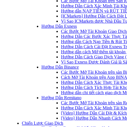
Các Bước Mở Tài Khoản trên Sàn IC
Hướng Dẫn Cách Xác Minh Tài Kho
Hướng dẫn NẠP TIỀN và RÚT TIỀN 
[ICMarkets] Hướng Dẫn Cách Đặt Lệ
Vì Sao ICMarkets được Nhà Đầu T
Hướng Dẫn Exness
Các Bước Mở Tài Khoản Giao Dịch 
Hướng Dẫn Các Bước Xác Thực Tài
Hướng dẫn Cách Nạp Tiền & Rút Tiề
Hướng Dẫn Cách Cài Đặt Exness Tr
Hướng dẫn cách Mở thêm tài khoản g
Hướng Dẫn Cách Giao Dịch Vàng (
Vì Sao Exness Được Đánh Giá là Sà
Hướng Dẫn Binance
Các Bước Mở Tài Khoản trên sàn B
Cách Mở Tài Khoản trên App BINA
Hướng Dẫn Cách Xác Thực Tài Kh
Hướng Dẫn Cách Tích Hợp Tài Kho
Hướng dẫn chi tiết cách giao dịch
Hướng Dẫn Remitano
Các Bước Mở Tài Khoản trên sàn R
Hướng Dẫn Cách Xác Minh Tài Kho
[Video] Hướng Dẫn Cài Đặt & Kích 
[Video] Hướng Dẫn Nhanh Cách Mu
Chiến Lược Giao Dịch