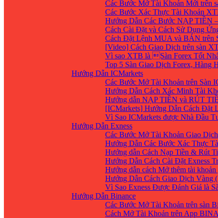
Các Bước Mở Tài Khoản Mới trên 
Các Bước Xác Thực Tài Khoản XT
Hướng Dẫn Các Bước NẠP TIỀN –
Cách Cài Đặt và Cách Sử Dụng Ứ
Cách Đặt Lệnh MUA và BÁN trên 
[Video] Cách Giao Dịch trên sàn XT
Vì sao XTB là Sàn Forex Tốt Nhất
Top 5 Sàn Giao Dịch Forex, Hàng
Hướng Dẫn ICMarkets
Các Bước Mở Tài Khoản trên Sàn IC
Hướng Dẫn Cách Xác Minh Tài Kho
Hướng dẫn NẠP TIỀN và RÚT TIỀN 
[ICMarkets] Hướng Dẫn Cách Đặt Lệ
Vì Sao ICMarkets được Nhà Đầu T
Hướng Dẫn Exness
Các Bước Mở Tài Khoản Giao Dịch 
Hướng Dẫn Các Bước Xác Thực Tà
Hướng dẫn Cách Nạp Tiền & Rút Ti
Hướng Dẫn Cách Cài Đặt Exness Tr
Hướng dẫn cách Mở thêm tài khoản g
Hướng Dẫn Cách Giao Dịch Vàng (
Vì Sao Exness Được Đánh Giá là S
Hướng Dẫn Binance
Các Bước Mở Tài Khoản trên sàn B
Cách Mở Tài Khoản trên App BIN