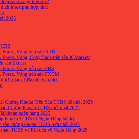
 loại sàn môi giới Forex?
 dịch forex phù hợp nhất
25
ất 2025
 TCBS
, Forex, Vàng trên sàn XTB
 Forex, Vàng, CopyTrade trên sàn ICMarkets
ên sàn Exness
 Forex, Vàng trên sàn FBS
, Forex, Vàng trên sàn FXTM
e được giảm 10% phí giao dịch
no
h Chứng Khoán Trên Sàn TCBS dễ nhất 2025
oản Chứng Khoán TCBS mới nhất 2025
Tài khoản ngân hàng 2025
ng Khoán TCBS từ Ngân Hàng bất kỳ
n sàn chứng khoán TCBS mới nhất 2025
 sàn TCBS và Rút tiền về Ngân Hàng 2025