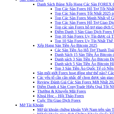
Danh Sách Bảng Xếp Hạng Các Sàn FOREX 
Top Các Sàn Forex Hỗ Trợ Tốt Nhấ
Top Các Sàn Forex Tốt Nhất 2025 p
Top Các Sàn Forex Mạnh Nhất về 
Top Các Sàn Forex Hỗ Trợ Giao D
Top các sàn Forex hỗ trợ giao dịch
Điểm Danh 3 Sàn Giao Dịch Forex 
Top 10 Sàn Forex Uy Tín được cả T
Top 10 Sàn Forex Uy Tín Nhất Thế
Xếp Hạng Sàn Tiền Ảo Bitcoin 2025
Các Sàn Tiền Ảo Hỗ Trợ Thanh Toá
Danh Sách 15 Sàn Tiền Ảo Bitcoin đ
Danh sách 3 Sàn Tiền Ảo Bitcoin 
Danh sách 5 Sàn Tiền Ảo Bitcoin Hỗ
Top 3 Sàn Tiền Ảo Quốc Tế có Nền
Sàn môi giới Forex hoạt động như thế nào? Các 
Các yếu tố cần cân nhắc để chọn được sàn giao
Review Đánh Giá Các Sàn Forex Mới Nhất 20
Điểm Danh 4 Sàn CopyTrade Hiệu Quả Tốt Nh
Thưởng & Khuyến Mãi Forex
Khoá Học – Hội Thảo Forex
Cuộc Thi Giao Dịch Forex
Mở Tài Khoản
Mở tài khoản chứng khoán Việt Nam trên sàn