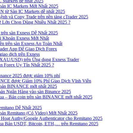
 Markets dễ nhất 2025
ản IC Markets Mới Nhất 2025
từ Sàn IC Markets dễ nhất 2025
nh và Copy Trade trên nền tảng cTrader 2025
ư Lớn Chọn Dùng Nhiều Nhất 2025 ?
trên sàn Exness Dễ Nhất 2025
 Khoản Exness Mới Nhất
n trên sàn Exness An Toàn Nhất
ader App Để Giao Dịch Forex
iao dịch trên Exness
XAU/USD) trên Ứng dụng Exness Trader
n Forex Uy Tín Nhất 2025 ?
inance 2025 được giảm 10% phí
NCE được Giảm 10% Phí Giao Dịch Vĩnh Viễn
oản BINANCE mới nhất 2025
ản Ngân Hàng vào sàn Binance 2025
 Mua – Bán coin trên sàn BINANCE mới nhất 2025
emitano Dễ Nhất 2025
ản Remitano (Có Video) Mới Nhất 2025
Hoạt Authy/Google Authenticator cho Remitano 2025
a Bán USDT, Bitcoin, ETH,… trên Remitano 2025