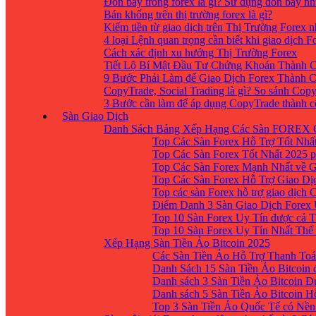
Đòn bẩy trong forex là gì? Sử dụng đòn bẩy nh
Bán khống trên thị trường forex là gì?
Kiếm tiền từ giao dịch trên Thị Trường Forex 
4 loại Lệnh quan trọng cần biết khi giao dịch F
Cách xác định xu hướng Thị Trường Forex
Tiết Lộ Bí Mật Đầu Tư Chứng Khoán Thành C
9 Bước Phải Làm để Giao Dịch Forex Thành 
CopyTrade, Social Trading là gì? So sánh Cop
3 Bước cần làm để áp dụng CopyTrade thành 
Sàn Giao Dịch
Danh Sách Bảng Xếp Hạng Các Sàn FOREX 
Top Các Sàn Forex Hỗ Trợ Tốt Nhấ
Top Các Sàn Forex Tốt Nhất 2025 p
Top Các Sàn Forex Mạnh Nhất về 
Top Các Sàn Forex Hỗ Trợ Giao D
Top các sàn Forex hỗ trợ giao dịch
Điểm Danh 3 Sàn Giao Dịch Forex
Top 10 Sàn Forex Uy Tín được cả T
Top 10 Sàn Forex Uy Tín Nhất Thế
Xếp Hạng Sàn Tiền Ảo Bitcoin 2025
Các Sàn Tiền Ảo Hỗ Trợ Thanh Toá
Danh Sách 15 Sàn Tiền Ảo Bitcoin đ
Danh sách 3 Sàn Tiền Ảo Bitcoin 
Danh sách 5 Sàn Tiền Ảo Bitcoin H
Top 3 Sàn Tiền Ảo Quốc Tế có Nền