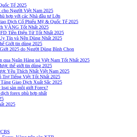
Quốc Tế 2025
t cho Người Việt Nam 2025
hù hợp với các Nhà đầu tư Lớn
Giao Dịch Cổ Phiếu Mỹ & Quốc Tế 2025
ịch VÀNG Tốt Nhất 2025
 CFD Tiền Điện Tử Tốt Nhất 2025
Uy Tín và Nên Dùng Nhất 2025
hế Giới tin dùng 2025
 Giới 2025 do Người Dùng Bình Chọn
n qua Ngân Hàng tại Việt Nam Tốt Nhất 2025
ược thế giới tin dùng 2025
Được Yêu Thích Nhất Việt Nam 2025
 Trợ Tiếng Việt Tốt Nhất 2025
 Tảng Giao Dịch Xuất Sắc 2025
loại sàn môi giới Forex?
 dịch forex phù hợp nhất
25
ất 2025
 TCBS