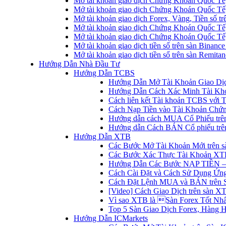
Mở tài khoản giao dịch Chứng Khoán Quốc Tế
Mở tài khoản giao dịch Chứng Khoán Quốc Tế,
Mở tài khoản giao dịch Forex, Vàng, Tiền số tr
Mở tài khoản giao dịch Chứng Khoán Quốc Tế,
Mở tài khoản giao dịch Chứng Khoán Quốc Tế
Mở tài khoản giao dịch tiền số trên sàn Binanc
Mở tài khoản giao dịch tiền số trên sàn Remita
Hướng Dẫn Nhà Đầu Tư
Hướng Dẫn TCBS
Hướng Dẫn Mở Tài Khoản Giao Dịc
Hướng Dẫn Cách Xác Minh Tài Kh
Cách liên kết Tài khoản TCBS với 
Cách Nạp Tiền vào Tài Khoản Chứ
Hướng dẫn cách MUA Cổ Phiếu trê
Hướng dẫn Cách BÁN Cổ phiếu trên
Hướng Dẫn XTB
Các Bước Mở Tài Khoản Mới trên 
Các Bước Xác Thực Tài Khoản XT
Hướng Dẫn Các Bước NẠP TIỀN –
Cách Cài Đặt và Cách Sử Dụng Ứ
Cách Đặt Lệnh MUA và BÁN trên 
[Video] Cách Giao Dịch trên sàn XT
Vì sao XTB là Sàn Forex Tốt Nhất
Top 5 Sàn Giao Dịch Forex, Hàng 
Hướng Dẫn ICMarkets