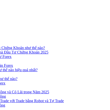
ng Chứng Khoán như thế nào?
hà Đầu Tư Chứng Khoán 2025
ư Forex
àn Forex
ư thế nào hiệu quả nhất?
hư thế nào?
orex
ông và Có Lãi trong Năm 2025
Công
yTrade với Trade bằng Robot và Tự Trade
ông