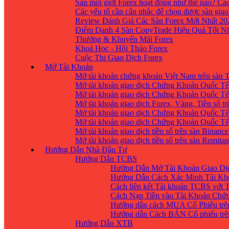
Sàn môi giới Forex hoạt động như thế nào? Các
Các yếu tố cần cân nhắc để chọn được sàn giao
Review Đánh Giá Các Sàn Forex Mới Nhất 20
Điểm Danh 4 Sàn CopyTrade Hiệu Quả Tốt Nh
Thưởng & Khuyến Mãi Forex
Khoá Học - Hội Thảo Forex
Cuộc Thi Giao Dịch Forex
Mở Tài Khoản
Mở tài khoản chứng khoán Việt Nam trên sàn
Mở tài khoản giao dịch Chứng Khoán Quốc Tế
Mở tài khoản giao dịch Chứng Khoán Quốc Tế,
Mở tài khoản giao dịch Forex, Vàng, Tiền số tr
Mở tài khoản giao dịch Chứng Khoán Quốc Tế,
Mở tài khoản giao dịch Chứng Khoán Quốc Tế
Mở tài khoản giao dịch tiền số trên sàn Binanc
Mở tài khoản giao dịch tiền số trên sàn Remita
Hướng Dẫn Nhà Đầu Tư
Hướng Dẫn TCBS
Hướng Dẫn Mở Tài Khoản Giao Dịc
Hướng Dẫn Cách Xác Minh Tài Kh
Cách liên kết Tài khoản TCBS với 
Cách Nạp Tiền vào Tài Khoản Chứ
Hướng dẫn cách MUA Cổ Phiếu trê
Hướng dẫn Cách BÁN Cổ phiếu trên
Hướng Dẫn XTB