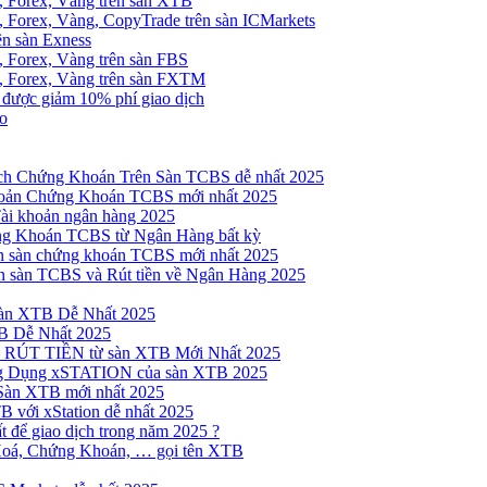
, Forex, Vàng trên sàn XTB
 Forex, Vàng, CopyTrade trên sàn ICMarkets
ên sàn Exness
 Forex, Vàng trên sàn FBS
, Forex, Vàng trên sàn FXTM
e được giảm 10% phí giao dịch
no
h Chứng Khoán Trên Sàn TCBS dễ nhất 2025
oản Chứng Khoán TCBS mới nhất 2025
Tài khoản ngân hàng 2025
ng Khoán TCBS từ Ngân Hàng bất kỳ
n sàn chứng khoán TCBS mới nhất 2025
 sàn TCBS và Rút tiền về Ngân Hàng 2025
sàn XTB Dễ Nhất 2025
B Dễ Nhất 2025
 RÚT TIỀN từ sàn XTB Mới Nhất 2025
ng Dụng xSTATION của sàn XTB 2025
Sàn XTB mới nhất 2025
B với xStation dễ nhất 2025
 để giao dịch trong năm 2025 ?
Hoá, Chứng Khoán, … gọi tên XTB