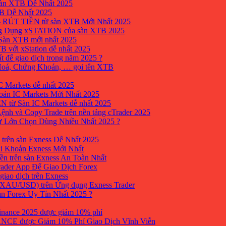
sàn XTB Dễ Nhất 2025
B Dễ Nhất 2025
 RÚT TIỀN từ sàn XTB Mới Nhất 2025
ng Dụng xSTATION của sàn XTB 2025
Sàn XTB mới nhất 2025
B với xStation dễ nhất 2025
 để giao dịch trong năm 2025 ?
 Hoá, Chứng Khoán, … gọi tên XTB
 Markets dễ nhất 2025
ản IC Markets Mới Nhất 2025
từ Sàn IC Markets dễ nhất 2025
nh và Copy Trade trên nền tảng cTrader 2025
ư Lớn Chọn Dùng Nhiều Nhất 2025 ?
trên sàn Exness Dễ Nhất 2025
i Khoản Exness Mới Nhất
ền trên sàn Exness An Toàn Nhất
ader App Để Giao Dịch Forex
iao dịch trên Exness
XAU/USD) trên Ứng dụng Exness Trader
àn Forex Uy Tín Nhất 2025 ?
inance 2025 được giảm 10% phí
ANCE được Giảm 10% Phí Giao Dịch Vĩnh Viễn