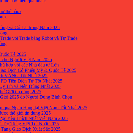
ư thế nào hiệu quả nhất?
như thế nào?
orex
ông và Có Lãi trong Năm 2025
Công
yTrade với Trade bằng Robot và Tự Trade
công
Quốc Tế 2025
t cho Người Việt Nam 2025
hù hợp với các Nhà đầu tư Lớn
Giao Dịch Cổ Phiếu Mỹ & Quốc Tế 2025
ịch VÀNG Tốt Nhất 2025
 CFD Tiền Điện Tử Tốt Nhất 2025
 Uy Tín và Nên Dùng Nhất 2025
hế Giới tin dùng 2025
 Giới 2025 do Người Dùng Bình Chọn
n qua Ngân Hàng tại Việt Nam Tốt Nhất 2025
ược thế giới tin dùng 2025
Được Yêu Thích Nhất Việt Nam 2025
ỗ Trợ Tiếng Việt Tốt Nhất 2025
 Tảng Giao Dịch Xuất Sắc 2025