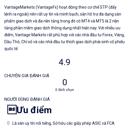
#icmarkets #binance #exness #taichinh #dautu #fo
VantageMarkets (VantageFx) hoạt động theo cơ chế STP (đẩy
lệnh ra ngoài) nên rất uy tín và minh bạch, sàn hỗ trợ đa dạng sản
phẩm giao dịch và đa nền tảng trong đó có MT4 và MT5 là 2 nền
tảng phần mềm giao dịch thông dụng nhất hiện nay. Với nhiều ưu
điểm, Vantage Markets rất phù hợp với các nhà đầu tư Forex, Vàng,
Dầu Thô, Chỉ số và các nhà đầu tư thích giao dịch phái sinh cổ phiếu
quốc tế.
4.9
CHUYÊN GIA ĐÁNH GIÁ
0
0
bình chọn
NGƯỜI DÙNG ĐÁNH GIÁ
Ưu điểm
Là sàn uy tín nổi tiếng, Sở hữu các giấy phép ASIC và FCA