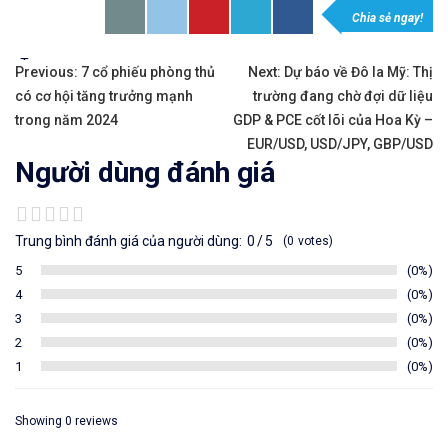
Chia sẻ ngay!
Tags:
Previous:
7 cổ phiếu phòng thủ
Next:
Dự báo về Đô la Mỹ: Thị
có cơ hội tăng trưởng mạnh
trường đang chờ đợi dữ liệu
trong năm 2024
GDP & PCE cốt lõi của Hoa Kỳ –
EUR/USD, USD/JPY, GBP/USD
Người dùng đánh giá
Trung bình đánh giá của người dùng:
0
5
0
votes
5
0%
4
0%
3
0%
2
0%
1
0%
Showing 0
reviews