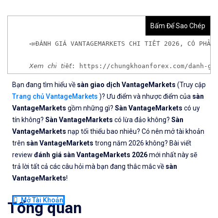
Bấm Để Sao Chép
📣ĐÁNH GIÁ VANTAGEMARKETS CHI TIẾT 2026, CÓ PHẢI
𝘟𝘦𝘮 𝘤𝘩𝘪 𝘵𝘪ế𝘵: https://chungkhoanforex.com/d
Bạn đang tìm hiểu về
sàn giao dịch VantageMarkets
(Truy cập
✨🏆𝐌ở 𝐭à𝐢 𝐤𝐡𝐨ả𝐧 𝐠𝐢𝐚𝐨 𝐝ị𝐜𝐡 𝐭ạ𝐢 𝐜á𝐜 𝐬à𝐧 𝐭ố𝐭 𝐧𝐡ấ𝐭 𝐭𝐡ế 𝐠𝐢ớ
Trang chủ VantageMarkets
)? Ưu điểm và nhược điểm của
sàn
VantageMarkets
gồm những gì?
Sàn VantageMarkets
có uy
✅𝘔ở 𝘵à𝘪 𝘬𝘩𝘰ả𝘯 𝘵𝘳ê𝘯 𝘴à𝘯 𝘧𝘰𝘳𝘦𝘹 𝘌𝘹𝘯𝘦𝘴𝘴 𝘜
tín không?
Sàn VantageMarkets
có lừa đảo không?
Sàn
VantageMarkets
nạp tối thiểu bao nhiêu? Có nên mở tài khoản
✅𝘔ở 𝘵à𝘪 𝘬𝘩𝘰ả𝘯 𝘵𝘳ê𝘯 𝘴à𝘯 𝘐𝘊𝘔𝘢𝘳𝘬𝘦𝘵𝘴 𝘯ổ𝘪 𝘵𝘪ế
trên
sàn VantageMarkets
trong năm 2026 không? Bài viết
review
đánh giá sàn VantageMarkets 2026
mới nhất này sẽ
✅𝘔ở 𝘵à𝘪 𝘬𝘩𝘰ả𝘯 𝘵𝘳ê𝘯 𝘴à𝘯 𝘉𝘪𝘯𝘢𝘯𝘤𝘦 𝘯ổ𝘪 𝘵𝘪ế𝘯𝘨 𝘯
trả lời tất cả các câu hỏi mà bạn đang thắc mắc về
sàn
VantageMarkets
🔗https://chungkhoanforex.com/danh-gia-vantagema
!
Mở Tài Khoản
😘Cảm ơn bạn đã xem thông tin😘🍀🤗Chúc bạn giao 
Tổng quan