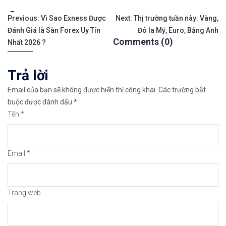
Tags:
Điều
✨🏆Đầ𝐮 𝐭ư 𝐯à 𝐋ướ𝐭 𝐬ó𝐧𝐠 𝐜á𝐜 𝐜ổ 𝐩𝐡𝐢ế𝐮 𝐭𝐫ê𝐧 𝐭𝐡ị 𝐭𝐫ườ𝐧𝐠 𝐂
Previous:
Vì Sao Exness Được
Next:
Thị trường tuần này: Vàng,
Đánh Giá là Sàn Forex Uy Tín
Đô la Mỹ, Euro, Bảng Anh
hướng
✅𝘔ở 𝘵à𝘪 𝘬𝘩𝘰ả𝘯 𝘵𝘳ê𝘯 𝘴à𝘯 𝘌𝘹𝘯𝘦𝘴𝘴 𝘜𝘺 𝘛í𝘯 𝘷
Comments (0)
Nhất 2026 ?
bài
👉Sàn hỗ trợ giao dịch hơn 100+ cổ phiếu nổi tiế
Trả lời
viết
👉Thuộc top 3 sàn nổi tiếng thế giới, được nhiều
Email của bạn sẽ không được hiển thị công khai.
Các trường bắt
buộc được đánh dấu
*
👉Xem hướng dẫn đầy đủ tại: https://chungkhoanfo
Tên
*
✅𝘔ở 𝘵à𝘪 𝘬𝘩𝘰ả𝘯 𝘵𝘳ê𝘯 𝘴à𝘯 𝘯ổ𝘪 𝘵𝘪ế𝘯𝘨 𝘐𝘊𝘔𝘢𝘳𝘬𝘦
Email
*
👉Xem cách mở tài khoản trên sàn ICMarkets: http
👉Xem cách Nạp/Rút tiền từ sàn ICMarkets dễ nhất
Trang web
👉Xem cách Đặt Lệnh, Đóng Lệnh và CopyTrade với 
🔗https://chungkhoanforex.com/danh-gia-thi-truon