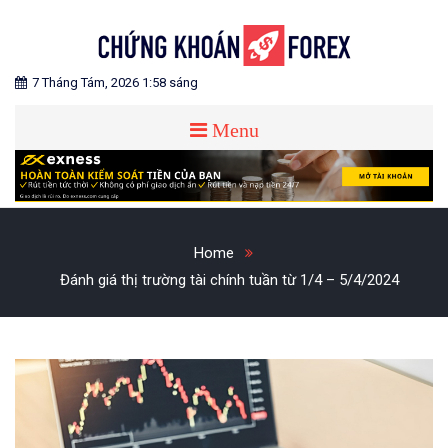
Skip
to
content
Blog chia sẻ về Chứng Khoán và Forex
CHỨNG KHOÁN FOREX
7 Tháng Tám, 2026 1:58 sáng
Menu
Home
Đánh giá thị trường tài chính tuần từ 1/4 – 5/4/2024