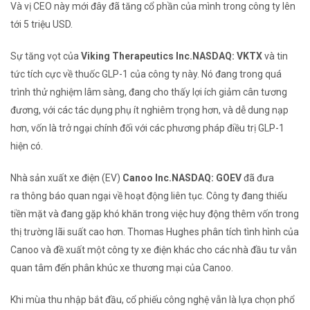
Và vị CEO này mới đây đã tăng cổ phần của mình trong công ty lên
tới 5 triệu USD.
Sự tăng vọt của
Viking Therapeutics Inc.
NASDAQ: VKTX
và
tin
tức tích cực về thuốc GLP-1 của công ty này. Nó đang trong quá
trình thử nghiệm lâm sàng, đang cho thấy lợi ích giảm cân tương
đương, với các tác dụng phụ ít nghiêm trọng hơn, và dễ dung nạp
hơn, vốn là trở ngại chính đối với các phương pháp điều trị GLP-1
hiện có.
Nhà sản xuất xe điện (EV)
Canoo Inc.
NASDAQ: GOEV
đã đưa
ra thông báo quan ngại về hoạt động liên tục. Công ty đang thiếu
tiền mặt và đang gặp khó khăn trong việc huy động thêm vốn trong
thị trường lãi suất cao hơn. Thomas Hughes phân tích tình hình của
Canoo và đề xuất một công ty xe điện khác cho các nhà đầu tư vẫn
quan tâm đến phân khúc xe thương mại của Canoo.
Khi mùa thu nhập bắt đầu, cổ phiếu công nghệ vẫn là lựa chọn phổ