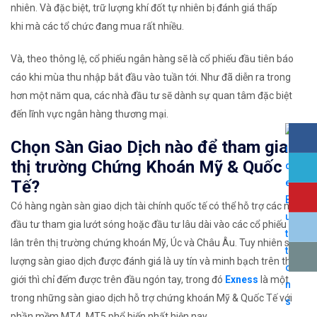
nhiên. Và đặc biệt, trữ lượng khí đốt tự nhiên bị đánh giá thấp
khi mà các tổ chức đang mua rất nhiều.
Và, theo thông lệ, cổ phiếu ngân hàng sẽ là cổ phiếu đầu tiên báo
cáo khi mùa thu nhập bắt đầu vào tuần tới. Như đã diễn ra trong
hơn một năm qua, các nhà đầu tư sẽ dành sự quan tâm đặc biệt
đến lĩnh vực ngân hàng thương mại.
Chọn Sàn Giao Dịch nào để tham gia
thị trường Chứng Khoán Mỹ & Quốc
Tế?
Có hàng ngàn sàn giao dịch tài chính quốc tế có thể hỗ trợ các nhà
đầu tư tham gia lướt sóng hoặc đầu tư lâu dài vào các cổ phiếu kỳ
lân trên thị trường chứng khoán Mỹ, Úc và Châu Âu. Tuy nhiên số
lượng sàn giao dịch được đánh giá là uy tín và minh bạch trên thế
giới thì chỉ đếm được trên đầu ngón tay, trong đó
Exness
là một
trong những sàn giao dịch hỗ trợ chứng khoán Mỹ & Quốc Tế với
phần mềm MT4, MT5 phổ biến nhất hiện nay.