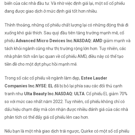
biến của các nhà đầu tư. Và nhờ việc định giá lại, một số cổ phiếu
đang được giao dịch ở mức định giá tốt hơn nhiều.
Thỉnh thoảng, những cổ phiếu chất lượng lại có những động thái đi
xuống khó giải thích. Sau quý đầu tiên tăng trưởng mạnh mẽ, cổ
phiếu
Advanced Micro Devices Inc.
NASDAQ: AMD
giảm mạnh và
tách khỏi ngành cũng như thị trường rộng lớn hơn. Tuy nhiên, các
nhà phân tích vẫn lạc quan về cổ phiếu AMD, điều này có thể tạo
tiền đề cho một đợt phục hồi mạnh mẽ.
Trong số các cổ phiếu về ngành làm đẹp,
Estee Lauder
Companies Inc.
NYSE: EL
đã bị bỏ lại phía sau các đối thủ cạnh
tranh như
Ulta Beauty Inc.
NASDAQ: ULTA
. Cổ phiếu EL giảm 70%
so với mức cao nhất năm 2022. Tuy nhiên, cổ phiếu không chỉ có
dấu hiệu chạm đáy mà còn nhận được nhiều đánh giá của các nhà
phân tích có thể đẩy giá cổ phiếu lên cao hơn.
Nếu bạn là một nhà giao dịch trái ngược, Quirke có một số cổ phiếu