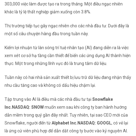
303,000 việc làm được tạo ra trong tháng. Một điều ngạc nhiên
khác là tỷ lệ thất nghiệp giảm xuống còn 3.8%.
Thị trường tiếp tục gây ngạc nhiên cho các nhà đầu tư. Dưới đây là
một số câu chuyện hàng đầu trong tuần này.
Kiếm lợi nhuận từ làn sóng trí tuệ nhân tạo (AI) đang diễn ra là việc
xem xét cơ sở hạ tầng cần thiết để biến các ứng dụng AI thành hiện
thực. Một trong những lĩnh vực đó là trung tâm dữ liệu.
Tuần này có hai nhà sản xuất thiết bị lưu trữ dữ liệu đang nhận thấy
nhu cầu tăng cao và không có dấu hiệu chậm lại.
Tập trung vào AI là điều mà các nhà đầu tư tại
Snowflake
Inc.
NASDAQ: SNOW
muốn xem sau khi công ty ban hành hướng
dẫn mềm trong quý gần đây nhất. Tuy nhiên, tại sao CEO mới của
Snowflake, người đến từ
Alphabet
I
nc.
NASDAQ: GOOGL
, có vẻ lại
là ứng cử viên phù hợp để dẫn dắt công ty bước vào kỷ nguyên AI.