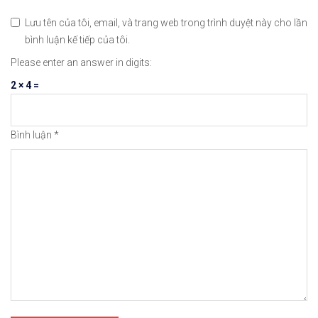
Lưu tên của tôi, email, và trang web trong trình duyệt này cho lần
😘Cảm ơn bạn đã xem thông tin😘🍀🤗Chúc bạn giao 
bình luận kế tiếp của tôi.
Please enter an answer in digits:
#icmarkets #exness #taichinh #dautu #chungkhoan 
2 × 4 =
Bình luận
*