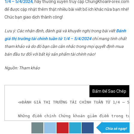
1/4 – 5/4/2024
, hãy thường xuyên truy cập ChungKhoanForex.com
để được cập nhật thêm thật nhiều bài viết bổ ích khác nữa bạn nhé!
Chúc bạn giao dịch thành công!
Lưu ý: Các nhận định, đánh giá và khuyến nghị trong bài viết
Đánh
giá thị trường tài chính tuần từ 1/4 – 5/4/2024
chỉ mang tính chất
tham khảo và do đó bạn cần cân nhắc trong mọi quyết định mua
bán đầu tư đối với bất kỳ sản phẩm tài chính nào!
Nguồn: Tham khảo
Bấm Để Sao Chép
📣ĐÁNH GIÁ THỊ TRƯỜNG TÀI CHÍNH TUẦN TỪ 1/4 – 5/
Những điểm chính Chứng khoán giảm điểm trong tuầ
Chia sẻ ngay!
𝘟𝘦𝘮 𝘤𝘩𝘪 𝘵𝘪ế𝘵: https://chungkhoanforex.com/da