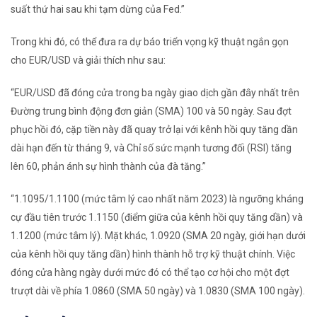
suất thứ hai sau khi tạm dừng của Fed.”
Trong khi đó, có thể đưa ra dự báo triển vọng kỹ thuật ngắn gọn
cho EUR/USD và giải thích như sau:
“EUR/USD đã đóng cửa trong ba ngày giao dịch gần đây nhất trên
Đường trung bình động đơn giản (SMA) 100 và 50 ngày. Sau đợt
phục hồi đó, cặp tiền này đã quay trở lại với kênh hồi quy tăng dần
dài hạn đến từ tháng 9, và Chỉ số sức mạnh tương đối (RSI) tăng
lên 60, phản ánh sự hình thành của đà tăng.”
“1.1095/1.1100 (mức tâm lý cao nhất năm 2023) là ngưỡng kháng
cự đầu tiên trước 1.1150 (điểm giữa của kênh hồi quy tăng dần) và
1.1200 (mức tâm lý). Mặt khác, 1.0920 (SMA 20 ngày, giới hạn dưới
của kênh hồi quy tăng dần) hình thành hỗ trợ kỹ thuật chính. Việc
đóng cửa hàng ngày dưới mức đó có thể tạo cơ hội cho một đợt
trượt dài về phía 1.0860 (SMA 50 ngày) và 1.0830 (SMA 100 ngày).