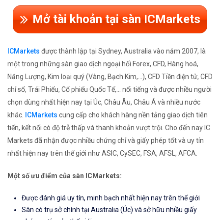
Mở tài khoản tại sàn ICMarkets
ICMarkets
được thành lập tại Sydney, Australia vào năm 2007, là
một trong những sàn giao dịch ngoại hối Forex, CFD, Hàng hoá,
Năng Lượng, Kim loại quý (Vàng, Bạch Kim,...), CFD Tiền điện tử, CFD
chỉ số, Trái Phiếu, Cổ phiếu Quốc Tế,... nổi tiếng và được nhiều người
chọn dùng nhất hiện nay tại Úc, Châu Âu, Châu Á và nhiều nước
khác.
ICMarkets
cung cấp cho khách hàng nền tảng giao dịch tiên
tiến, kết nối có độ trễ thấp và thanh khoản vượt trội. Cho đến nay IC
Markets đã nhận được nhiều chứng chỉ và giấy phép tốt và uy tín
nhất hiện nay trên thế giới như ASIC, CySEC, FSA, AFSL, AFCA.
Một số ưu điểm của sàn ICMarkets:
Được đánh giá uy tín, minh bạch nhất hiện nay trên thế giới
Sàn có trụ sở chính tại Australia (Úc) và sở hữu nhiều giấy