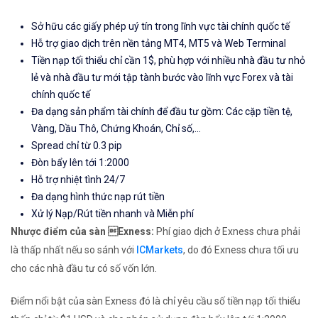
Sở hữu các giấy phép uý tín trong lĩnh vực tài chính quốc tế
Hỗ trợ giao dịch trên nền tảng MT4, MT5 và Web Terminal
Tiền nạp tối thiểu chỉ cần 1$, phù hợp với nhiều nhà đầu tư nhỏ
lẻ và nhà đầu tư mới tập tành bước vào lĩnh vực Forex và tài
chính quốc tế
Đa dạng sản phẩm tài chính để đầu tư gồm: Các cặp tiền tệ,
Vàng, Dầu Thô, Chứng Khoán, Chỉ số,...
Spread chỉ từ 0.3 pip
Đòn bẩy lên tới 1:2000
Hỗ trợ nhiệt tình 24/7
Đa dạng hình thức nạp rút tiền
Xử lý Nạp/Rút tiền nhanh và Miễn phí
Nhược điểm của sàn Exness:
Phí giao dịch ở Exness chưa phải
là thấp nhất nếu so sánh với
ICMarkets
, do đó Exness chưa tối ưu
cho các nhà đầu tư có số vốn lớn.
Điểm nổi bật của sàn Exness đó là chỉ yêu cầu số tiền nạp tối thiểu