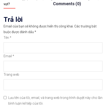
Comments (0)
bài
vọt?
https://chungkhoanforex.com/cong-bo-du-lieu-cp
viết
Trả lời
Cảm ơn bạn đã xem thông tin
Chúc bạn giao 
Email của bạn sẽ không được hiển thị công khai.
Các trường bắt
#icmarkets #binance #exness #taichinh #dautu #fo
buộc được đánh dấu
*
Tên
*
Email
*
Trang web
Lưu tên của tôi, email, và trang web trong trình duyệt này cho lần
bình luận kế tiếp của tôi.