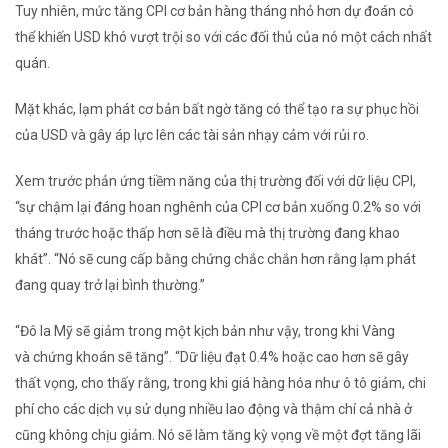
Tuy nhiên, mức tăng CPI cơ bản hàng tháng nhỏ hơn dự đoán có
thể khiến USD khó vượt trội so với các đối thủ của nó một cách nhất
quán.
Mặt khác, lạm phát cơ bản bất ngờ tăng có thể tạo ra sự phục hồi
của USD và gây áp lực lên các tài sản nhạy cảm với rủi ro.
Xem trước phản ứng tiềm năng của thị trường đối với dữ liệu CPI,
“sự chậm lại đáng hoan nghênh của CPI cơ bản xuống 0.2% so với
tháng trước hoặc thấp hơn sẽ là điều mà thị trường đang khao
khát”. “Nó sẽ cung cấp bằng chứng chắc chắn hơn rằng lạm phát
đang quay trở lại bình thường.”
“Đô la Mỹ sẽ giảm trong một kịch bản như vậy, trong khi Vàng
và chứng khoán sẽ tăng”. “Dữ liệu đạt 0.4% hoặc cao hơn sẽ gây
thất vọng, cho thấy rằng, trong khi giá hàng hóa như ô tô giảm, chi
phí cho các dịch vụ sử dụng nhiều lao động và thậm chí cả nhà ở
cũng không chịu giảm. Nó sẽ làm tăng kỳ vọng về một đợt tăng lãi