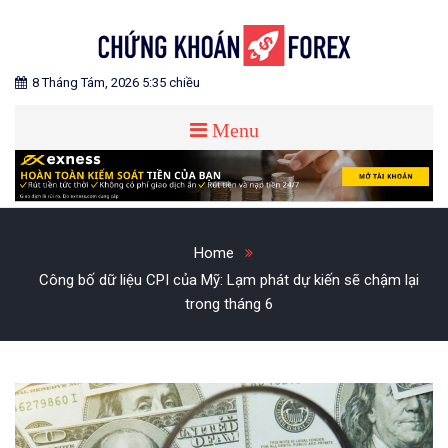
Skip
to
content
Blog chia sẻ về Chứng Khoán và Forex
CHỨNG KHOÁN FOREX
8 Tháng Tám, 2026 5:35 chiều
Menu
Home
Công bố dữ liệu CPI của Mỹ: Lạm phát dự kiến ​​sẽ chậm lại
trong tháng 6