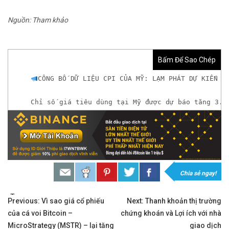
Nguồn: Tham khảo
Bấm Để Sao Chép
CÔNG BỐ DỮ LIỆU CPI CỦA MỸ: LẠM PHÁT DỰ KIẾN ​​S
Chỉ số giá tiêu dùng tại Mỹ được dự báo tăng 3.1
𝘟𝘦𝘮 𝘤𝘩𝘪 𝘵𝘪ế𝘵: https://chungkhoanforex.com/c
𝐗𝐨á 𝐛ỏ 𝐥𝐨 𝐥ắ𝐧𝐠 𝐤𝐡𝐢 𝐭𝐡𝐚𝐦 𝐠𝐢𝐚 𝐭𝐡ị 𝐭𝐫ườ𝐧𝐠 𝐭à𝐢 𝐜𝐡í𝐧𝐡 
𝘔ở 𝘵à𝘪 𝘬𝘩𝘰ả𝘯 𝘵𝘳ê𝘯 𝘴à𝘯 𝘌𝘹𝘯𝘦𝘴𝘴 𝘜𝘺 𝘛í𝘯 
Chia sẻ ngay!
𝘔ở 𝘵à𝘪 𝘬𝘩𝘰ả𝘯 𝘵𝘳ê𝘯 𝘴à𝘯 𝘐𝘊𝘔𝘢𝘳𝘬𝘦𝘵𝘴 𝘯ổ𝘪 𝘵𝘪
Tags:
Điều
Previous:
Vì sao giá cổ phiếu
Next:
Thanh khoản thị trường
của cá voi Bitcoin –
chứng khoán và Lợi ích với nhà
hướng
𝘔ở 𝘵à𝘪 𝘬𝘩𝘰ả𝘯 𝘵𝘳ê𝘯 𝘴à𝘯 𝘉𝘪𝘯𝘢𝘯𝘤𝘦 𝘯ổ𝘪 𝘵𝘪ế𝘯𝘨 
MicroStrategy (MSTR) – lại tăng
giao dịch