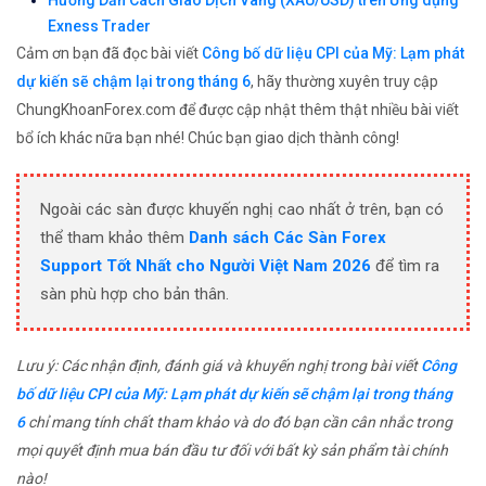
Hướng Dẫn Cách Giao Dịch Vàng (XAU/USD) trên Ứng dụng
Exness Trader
Cảm ơn bạn đã đọc bài viết
Công bố dữ liệu CPI của Mỹ: Lạm phát
dự kiến ​​sẽ chậm lại trong tháng 6
, hãy thường xuyên truy cập
ChungKhoanForex.com để được cập nhật thêm thật nhiều bài viết
bổ ích khác nữa bạn nhé! Chúc bạn giao dịch thành công!
Ngoài các sàn được khuyến nghị cao nhất ở trên, bạn có
thể tham khảo thêm
Danh sách Các Sàn Forex
Support Tốt Nhất cho Người Việt Nam 2026
để tìm ra
sàn phù hợp cho bản thân.
Lưu ý: Các nhận định, đánh giá và khuyến nghị trong bài viết
Công
bố dữ liệu CPI của Mỹ: Lạm phát dự kiến ​​sẽ chậm lại trong tháng
6
chỉ mang tính chất tham khảo và do đó bạn cần cân nhắc trong
mọi quyết định mua bán đầu tư đối với bất kỳ sản phẩm tài chính
nào!