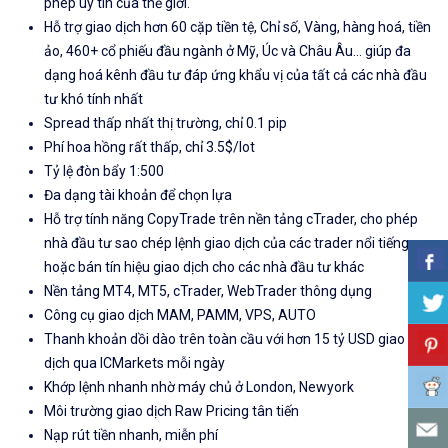
phép uy tín của thế giới.
Hỗ trợ giao dịch hơn 60 cặp tiền tệ, Chỉ số, Vàng, hàng hoá, tiền
ảo, 460+ cổ phiếu đầu ngành ở Mỹ, Úc và Châu Âu... giúp đa
dạng hoá kênh đầu tư đáp ứng khẩu vị của tất cả các nhà đầu
tư khó tính nhất
Spread thấp nhất thị trường, chỉ 0.1 pip
Phí hoa hồng rất thấp, chỉ 3.5$/lot
Tỷ lệ đòn bẩy 1:500
Đa dạng tài khoản để chọn lựa
Hỗ trợ tính năng CopyTrade trên nền tảng cTrader, cho phép
nhà đầu tư sao chép lệnh giao dịch của các trader nổi tiếng
hoặc bán tín hiệu giao dịch cho các nhà đầu tư khác
Nền tảng MT4, MT5, cTrader, WebTrader thông dụng
Công cụ giao dịch MAM, PAMM, VPS, AUTO
Thanh khoản dồi dào trên toàn cầu với hơn 15 tỷ USD giao
dịch qua ICMarkets mỗi ngày
Khớp lệnh nhanh nhờ máy chủ ở London, Newyork
Môi trường giao dịch Raw Pricing tân tiến
Nạp rút tiền nhanh, miễn phí