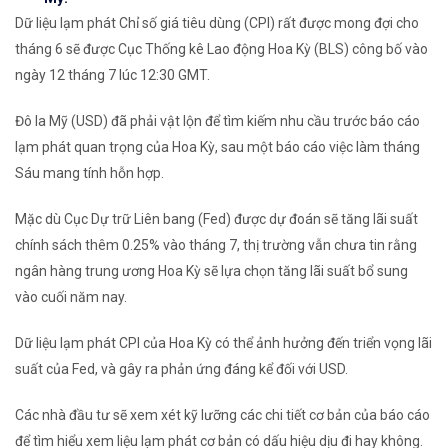
Dữ liệu lạm phát Chỉ số giá tiêu dùng (CPI) rất được mong đợi cho
tháng 6 sẽ được Cục Thống kê Lao động Hoa Kỳ (BLS) công bố vào
ngày 12 tháng 7 lúc 12:30 GMT.
Đô la Mỹ (USD) đã phải vật lộn để tìm kiếm nhu cầu trước báo cáo
lạm phát quan trọng của Hoa Kỳ, sau một báo cáo việc làm tháng
Sáu mang tính hỗn hợp.
Mặc dù Cục Dự trữ Liên bang (Fed) được dự đoán sẽ tăng lãi suất
chính sách thêm 0.25% vào tháng 7, thị trường vẫn chưa tin rằng
ngân hàng trung ương Hoa Kỳ sẽ lựa chọn tăng lãi suất bổ sung
vào cuối năm nay.
Dữ liệu lạm phát CPI của Hoa Kỳ có thể ảnh hưởng đến triển vọng lãi
suất của Fed, và gây ra phản ứng đáng kể đối với USD.
Các nhà đầu tư sẽ xem xét kỹ lưỡng các chi tiết cơ bản của báo cáo
để tìm hiểu xem liệu lạm phát cơ bản có dấu hiệu dịu đi hay không.