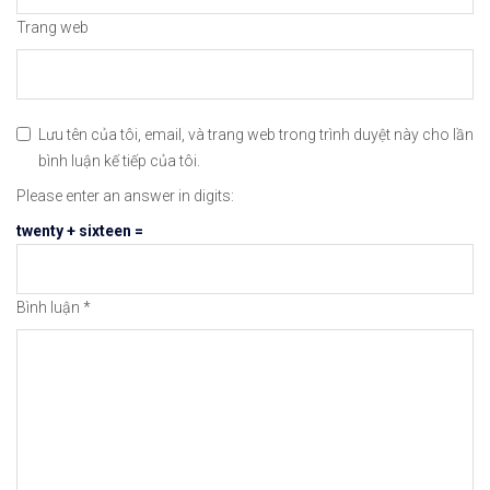
👉Xem cách Đặt Lệnh, Đóng Lệnh và CopyTrade với 
Trang web
🔗https://chungkhoanforex.com/co-phieu-tesla-gia
😘Cảm ơn bạn đã xem thông tin😘🍀🤗Chúc bạn giao 
Lưu tên của tôi, email, và trang web trong trình duyệt này cho lần
bình luận kế tiếp của tôi.
#icmarkets #exness #taichinh #dautu #chungkhoan 
Please enter an answer in digits:
twenty + sixteen =
Bình luận
*