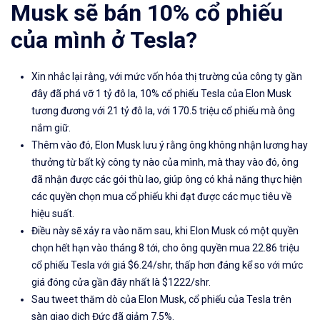
Musk sẽ bán 10% cổ phiếu
của mình ở Tesla?
Xin nhắc lại rằng, với mức vốn hóa thị trường của công ty gần
đây đã phá vỡ 1 tỷ đô la, 10% cổ phiếu Tesla của Elon Musk
tương đương với 21 tỷ đô la, với 170.5 triệu cổ phiếu mà ông
nắm giữ.
Thêm vào đó, Elon Musk lưu ý rằng ông không nhận lương hay
thưởng từ bất kỳ công ty nào của mình, mà thay vào đó, ông
đã nhận được các gói thù lao, giúp ông có khả năng thực hiện
các quyền chọn mua cổ phiếu khi đạt được các mục tiêu về
hiệu suất.
Điều này sẽ xảy ra vào năm sau, khi Elon Musk có một quyền
chọn hết hạn vào tháng 8 tới, cho ông quyền mua 22.86 triệu
cổ phiếu Tesla với giá $6.24/shr, thấp hơn đáng kể so với mức
giá đóng cửa gần đây nhất là $1222/shr.
Sau tweet thăm dò của Elon Musk, cổ phiếu của Tesla trên
sàn giao dịch Đức đã giảm 7.5%.