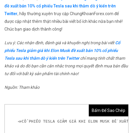
đề xuất bán 10% cổ phiếu Tesla sau khi thăm dò ý kiến ​​trên
Twitter
, hãy thường xuyên truy cập ChungKhoanForex.com để
được cập nhật thêm thật nhiều bài viết bổ ích khác nữa bạn nhé!
Chúc bạn giao dịch thành công!
Lưu ý: Các nhận định, đánh giá và khuyến nghị trong bài viết
Cổ
phiếu Tesla giảm giá khi Elon Musk đề xuất bán 10% cổ phiếu
Tesla sau khi thăm dò ý kiến ​​trên Twitter
chỉ mang tính chất tham
khảo và do đó bạn cần cân nhắc trong mọi quyết định mua bán đầu
tư đối với bất kỳ sản phẩm tài chính nào!
Nguồn: Tham khảo
Bấm Để Sao Chép
📣CỔ PHIẾU TESLA GIẢM GIÁ KHI ELON MUSK ĐỀ XUẤT B