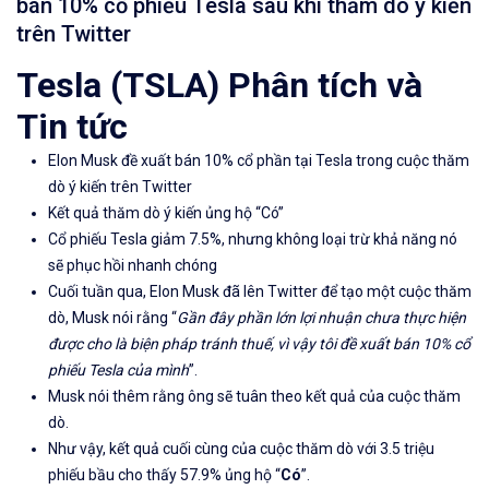
bán 10% cổ phiếu Tesla sau khi thăm dò ý kiến
​​trên Twitter
Tesla
(TSLA)
Phân tích và
Tin tức
Elon Musk đề xuất bán 10% cổ phần tại Tesla trong cuộc thăm
dò ý kiến ​​trên Twitter
Kết quả thăm dò ý kiến ​​ủng hộ “Có”
Cổ phiếu Tesla giảm 7.5%, nhưng không loại trừ khả năng nó
sẽ phục hồi nhanh chóng
Cuối tuần qua, Elon Musk đã lên Twitter để tạo một cuộc thăm
dò, Musk nói rằng “
Gần đây phần lớn lợi nhuận chưa thực hiện
được cho là biện pháp tránh thuế, vì vậy tôi đề xuất bán 10% cổ
phiếu Tesla của mình
”.
Musk nói thêm rằng ông sẽ tuân theo kết quả của cuộc thăm
dò.
Như vậy, kết quả cuối cùng của cuộc thăm dò với 3.5 triệu
phiếu bầu cho thấy 57.9% ủng hộ “
Có
”.