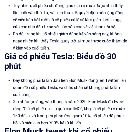
Tuy nhiên, cổ phiếu chỉ đang giao dịch ở mức được nhìn thấy
lần cuối vào thứ Tư, và trên thực tế, quyết định hỏi cộng đồng
về việc bán bớt một số cổ phiếu có lẽ sẽ làm giảm bớt lo ngại
của các nhà đầu tư so với các báo cáo về việc bán nội bộ.
Do đó, trong khi cổ phiếu giảm đáng kể vào sáng nay, không
ngạc nhiên khi thấy Tesla quay trở lại mức trước cuộc thăm dò
ý kiến ​​vào cuối tuần.
Giá cổ phiếu Tesla: Biểu đồ 30
phút
Đây không phải là lần đầu tiên Elon Musk đăng lên Twitter liên
quan đến cổ phiếu Tesla, và chắc chắn sẽ không phải là lần
cuối cùng.
Xin nhắc lại rằng, vào tháng 5 năm 2020, Elon Musk đã tweet
rằng “Giá cổ phiếu Tesla quá cao IMO”, khi giá cổ phiếu ở mức
150 đô la, và trong khi phản ứng giảm 10%, cổ phiếu đã phục
hồi và hiện cao hơn 700% kể từ khi đó.
Elon Musk tweet khi cổ phiếu