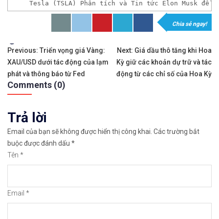
Tesla (TSLA) Phân tích và Tin tức Elon Musk đề x
Chia sẻ ngay!
𝘟𝘦𝘮 𝘤𝘩𝘪 𝘵𝘪ế𝘵: https://chungkhoanforex.com/
Tags:
Điều
✨🏆Đầ𝐮 𝐭ư 𝐯à 𝐋ướ𝐭 𝐬ó𝐧𝐠 𝐜á𝐜 𝐜ổ 𝐩𝐡𝐢ế𝐮 𝐭𝐫ê𝐧 𝐭𝐡ị 𝐭𝐫ườ𝐧𝐠 𝐂
Previous:
Triển vọng giá Vàng:
Next:
Giá dầu thô tăng khi Hoa
XAU/USD dưới tác động của lạm
Kỳ giữ các khoản dự trữ và tác
hướng
✅𝘔ở 𝘵à𝘪 𝘬𝘩𝘰ả𝘯 𝘵𝘳ê𝘯 𝘴à𝘯 𝘌𝘹𝘯𝘦𝘴𝘴 𝘜𝘺 𝘛í𝘯 𝘷
phát và thông báo từ Fed
động từ các chỉ số của Hoa Kỳ
Comments (0)
bài
👉Sàn hỗ trợ giao dịch hơn 100+ cổ phiếu nổi tiế
viết
Trả lời
👉Thuộc top 3 sàn nổi tiếng thế giới, được nhiều
Email của bạn sẽ không được hiển thị công khai.
Các trường bắt
👉Xem hướng dẫn đầy đủ tại: https://chungkhoanfo
buộc được đánh dấu
*
Tên
*
✅𝘔ở 𝘵à𝘪 𝘬𝘩𝘰ả𝘯 𝘵𝘳ê𝘯 𝘴à𝘯 𝘯ổ𝘪 𝘵𝘪ế𝘯𝘨 𝘐𝘊𝘔𝘢𝘳𝘬𝘦
👉Xem cách mở tài khoản trên sàn ICMarkets: http
Email
*
👉Xem cách Nạp/Rút tiền từ sàn ICMarkets dễ nhất