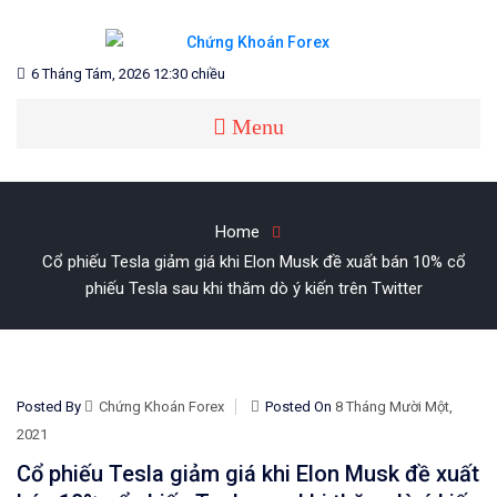
Skip
to
content
Blog chia sẻ về Chứng Khoán và Forex
CHỨNG KHOÁN FOREX
6 Tháng Tám, 2026 12:30 chiều
Menu
Home
Cổ phiếu Tesla giảm giá khi Elon Musk đề xuất bán 10% cổ
phiếu Tesla sau khi thăm dò ý kiến ​​trên Twitter
Posted By
Chứng Khoán Forex
Posted On
8 Tháng Mười Một,
2021
Cổ phiếu Tesla giảm giá khi Elon Musk đề xuất