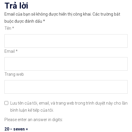
viết
Trả lời
👉Thuộc top 3 sàn nổi tiếng thế giới, được nhiều
Email của bạn sẽ không được hiển thị công khai.
Các trường bắt
👉Xem hướng dẫn đầy đủ tại: https://chungkhoanfo
buộc được đánh dấu
*
Tên
*
✅𝘔ở 𝘵à𝘪 𝘬𝘩𝘰ả𝘯 𝘵𝘳ê𝘯 𝘴à𝘯 𝘯ổ𝘪 𝘵𝘪ế𝘯𝘨 𝘐𝘊𝘔𝘢𝘳𝘬𝘦
👉Xem cách mở tài khoản trên sàn ICMarkets: http
Email
*
👉Xem cách Nạp/Rút tiền từ sàn ICMarkets dễ nhất
👉Xem cách Đặt Lệnh, Đóng Lệnh và CopyTrade với 
Trang web
🔗https://chungkhoanforex.com/co-phieu-cua-upsta
😘Cảm ơn bạn đã xem thông tin😘🍀🤗Chúc bạn giao 
Lưu tên của tôi, email, và trang web trong trình duyệt này cho lần
bình luận kế tiếp của tôi.
#icmarkets #exness #taichinh #dautu #chungkhoan 
Please enter an answer in digits:
20 − seven =