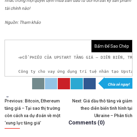
nhắc trong mọi quyết định mua bán đầu tư đối với bất kỳ sản phẩm
tài chính nào!
Nguồn: Tham khảo
Bấm Để Sao Chép
📣CỔ PHIẾU CỦA UPSTART TĂNG GIÁ – DIỄN BIẾN, TRI
Công ty cho vay ứng dụng trí tuệ nhân tạo Upstar
Chia sẻ ngay!
𝘟𝘦𝘮 𝘤𝘩𝘪 𝘵𝘪ế𝘵: https://chungkhoanforex.com/c
Tags:
Điều
✨🏆Đầ𝐮 𝐭ư 𝐯à 𝐋ướ𝐭 𝐬ó𝐧𝐠 𝐜á𝐜 𝐜ổ 𝐩𝐡𝐢ế𝐮 𝐭𝐫ê𝐧 𝐭𝐡ị 𝐭𝐫ườ𝐧𝐠 𝐂
Previous:
Bitcoin, Ethereum
Next:
Giá dầu thô tăng và giảm
tăng giá – Tại sao thị trường
theo diễn biến tình hình tại
hướng
✅𝘔ở 𝘵à𝘪 𝘬𝘩𝘰ả𝘯 𝘵𝘳ê𝘯 𝘴à𝘯 𝘌𝘹𝘯𝘦𝘴𝘴 𝘜𝘺 𝘛í𝘯 𝘷
còn cách xa dự đoán về một
Ukraine – Phân tích
Comments (0)
bài
‘xung lực tăng giá’
👉Sàn hỗ trợ giao dịch hơn 100+ cổ phiếu nổi tiế