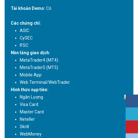
Tài khoản Demo:
Có
Các chứng chỉ:
ASIC
CySEC
IFSC
Nền tảng giao dịch:
MetaTrader4 (MT4)
MetaTrader5 (MT5)
Mobile App
Web Terminal/WebTrader
Hình thức nạp tiền:
Ngân Lượng
Visa Card
Master Card
Neteller
Skrill
WebMoney