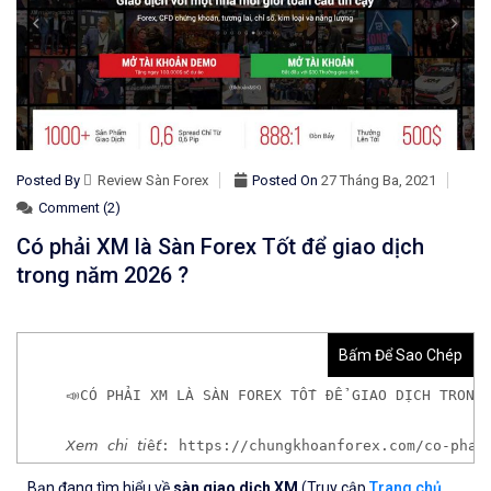
Posted By
Review Sàn Forex
Posted On
27 Tháng Ba, 2021
Comment (2)
Có phải XM là Sàn Forex Tốt để giao dịch
trong năm 2026 ?
Bấm Để Sao Chép
📣CÓ PHẢI XM LÀ SÀN FOREX TỐT ĐỂ GIAO DỊCH TRONG
𝘟𝘦𝘮 𝘤𝘩𝘪 𝘵𝘪ế𝘵: https://chungkhoanforex.com/co
Bạn đang tìm hiểu về
sàn giao dịch XM
(Truy cập
Trang chủ