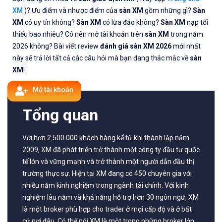
✨🏆𝐌ở 𝐭à𝐢 𝐤𝐡𝐨ả𝐧 𝐠𝐢𝐚𝐨 𝐝ị𝐜𝐡 𝐭ạ𝐢 𝐜á𝐜 𝐬à𝐧 𝐭ố𝐭 𝐧𝐡ấ𝐭 𝐭𝐡ế 𝐠𝐢ớ
XM
)? Ưu điểm và nhược điểm của
sàn XM
gồm những gì?
Sàn
XM
có uy tín không?
Sàn XM
có lừa đảo không?
Sàn XM
nạp tối
✅𝘔ở 𝘵à𝘪 𝘬𝘩𝘰ả𝘯 𝘵𝘳ê𝘯 𝘴à𝘯 𝘧𝘰𝘳𝘦𝘹 𝘌𝘹𝘯𝘦𝘴𝘴 𝘜
thiểu bao nhiêu? Có nên mở tài khoản trên
sàn XM
trong năm
2026 không? Bài viết review
đánh giá sàn XM 2026
mới nhất
✅𝘔ở 𝘵à𝘪 𝘬𝘩𝘰ả𝘯 𝘵𝘳ê𝘯 𝘴à𝘯 𝘐𝘊𝘔𝘢𝘳𝘬𝘦𝘵𝘴 𝘯ổ𝘪 𝘵𝘪ế
này sẽ trả lời tất cả các câu hỏi mà bạn đang thắc mắc về
sàn
XM
!
✅𝘔ở 𝘵à𝘪 𝘬𝘩𝘰ả𝘯 𝘵𝘳ê𝘯 𝘴à𝘯 𝘉𝘪𝘯𝘢𝘯𝘤𝘦 𝘯ổ𝘪 𝘵𝘪ế𝘯𝘨 𝘯
Mở tài khoản
🔗https://chungkhoanforex.com/co-phai-xm-la-san-
Tổng quan
😘Cảm ơn bạn đã xem thông tin😘🍀🤗Chúc bạn giao 
Với hơn 2.500.000 khách hàng kể từ khi thành lập năm
#icmarkets #binance #exness #taichinh #dautu #fo
2009, XM đã phát triển trở thành một công ty đầu tư quốc
tế lớn và vững mạnh và trở thành một người dẫn đầu thị
trường thực sự. Hiện tại XM đang có 450 chuyên gia với
nhiều năm kinh nghiệm trong ngành tài chính. Với kinh
nghiệm lâu năm và khả năng hỗ trợ hơn 30 ngôn ngữ, XM
là một broker phù hợp cho trader ở mọi cấp độ và ở bất
cứ nơi đâu. Có thể nói XM là một trong những broker lớn