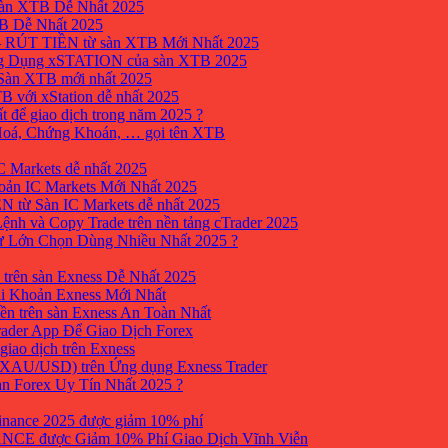
sàn XTB Dễ Nhất 2025
B Dễ Nhất 2025
 RÚT TIỀN từ sàn XTB Mới Nhất 2025
ng Dụng xSTATION của sàn XTB 2025
Sàn XTB mới nhất 2025
B với xStation dễ nhất 2025
 để giao dịch trong năm 2025 ?
 Hoá, Chứng Khoán, … gọi tên XTB
 Markets dễ nhất 2025
ản IC Markets Mới Nhất 2025
từ Sàn IC Markets dễ nhất 2025
nh và Copy Trade trên nền tảng cTrader 2025
ư Lớn Chọn Dùng Nhiều Nhất 2025 ?
trên sàn Exness Dễ Nhất 2025
i Khoản Exness Mới Nhất
ền trên sàn Exness An Toàn Nhất
ader App Để Giao Dịch Forex
iao dịch trên Exness
XAU/USD) trên Ứng dụng Exness Trader
àn Forex Uy Tín Nhất 2025 ?
inance 2025 được giảm 10% phí
ANCE được Giảm 10% Phí Giao Dịch Vĩnh Viễn