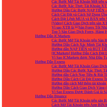
Các Bước Mở Tài Khoản Mới trên 
Các Bước Xác Thực Tài Khoản XT
Hướng Dẫn Các Bước NẠP TIỀN –
Cách Cài Đặt và Cách Sử Dụng Ứ
Cách Đặt Lệnh MUA và BÁN trên 
[Video] Cách Giao Dịch trên sàn XT
Vì sao XTB là Sàn Forex Tốt Nhất
Top 5 Sàn Giao Dịch Forex, Hàng
Hướng Dẫn ICMarkets
Các Bước Mở Tài Khoản trên Sàn IC
Hướng Dẫn Cách Xác Minh Tài Kho
Hướng dẫn NẠP TIỀN và RÚT TIỀN 
[ICMarkets] Hướng Dẫn Cách Đặt Lệ
Vì Sao ICMarkets được Nhà Đầu T
Hướng Dẫn Exness
Các Bước Mở Tài Khoản Giao Dịch 
Hướng Dẫn Các Bước Xác Thực Tà
Hướng dẫn Cách Nạp Tiền & Rút Ti
Hướng Dẫn Cách Cài Đặt Exness Tr
Hướng dẫn cách Mở thêm tài khoản g
Hướng Dẫn Cách Giao Dịch Vàng (
Vì Sao Exness Được Đánh Giá là S
Hướng Dẫn Binance
Các Bước Mở Tài Khoản trên sàn B
Cách Mở Tài Khoản trên App BIN