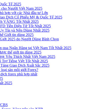
Quốc Tế 2025
t cho Người Việt Nam 2025
hù hợp với các Nhà đầu tư Lớn
Giao Dịch Cổ Phiếu Mỹ & Quốc Tế 2025
ịch VÀNG Tốt Nhất 2025
 CFD Tiền Điện Tử Tốt Nhất 2025
Uy Tín và Nên Dùng Nhất 2025
hế Giới tin dùng 2025
 Giới 2025 do Người Dùng Bình Chọn
n qua Ngân Hàng tại Việt Nam Tốt Nhất 2025
ược thế giới tin dùng 2025
Được Yêu Thích Nhất Việt Nam 2025
 Trợ Tiếng Việt Tốt Nhất 2025
 Tảng Giao Dịch Xuất Sắc 2025
loại sàn môi giới Forex?
 dịch forex phù hợp nhất
25
ất 2025
 TCBS