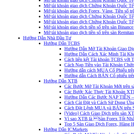
Mở tài khoản giao dịch Chứng Khoán Quốc Tế
Mở tài khoản giao dịch Chứng Khoán Quốc Tế,
Mở tài khoản giao dịch Forex, Vàng, Tiền số tr
Mở tài khoản giao dịch Chứng Khoán Quốc Tế,
Mở tài khoản giao dịch Chứng Khoán Quốc Tế
Mở tài khoản giao dịch tiền số trên sàn Binanc
Mở tài khoản giao dịch tiền số trên sàn Remita
Hướng Dẫn Nhà Đầu Tư
Hướng Dẫn TCBS
Hướng Dẫn Mở Tài Khoản Giao Dịc
Hướng Dẫn Cách Xác Minh Tài Kh
Cách liên kết Tài khoản TCBS với 
Cách Nạp Tiền vào Tài Khoản Chứ
Hướng dẫn cách MUA Cổ Phiếu trê
Hướng dẫn Cách BÁN Cổ phiếu trên
Hướng Dẫn XTB
Các Bước Mở Tài Khoản Mới trên 
Các Bước Xác Thực Tài Khoản XT
Hướng Dẫn Các Bước NẠP TIỀN –
Cách Cài Đặt và Cách Sử Dụng Ứ
Cách Đặt Lệnh MUA và BÁN trên 
[Video] Cách Giao Dịch trên sàn XT
Vì sao XTB là Sàn Forex Tốt Nhất
Top 5 Sàn Giao Dịch Forex, Hàng 
Hướng Dẫn ICMarkets