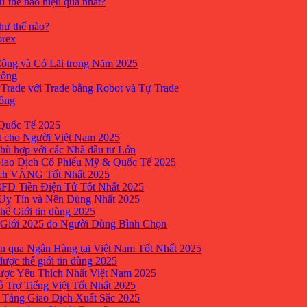
ư thế nào hiệu quả nhất?
như thế nào?
orex
ông và Có Lãi trong Năm 2025
Công
yTrade với Trade bằng Robot và Tự Trade
công
Quốc Tế 2025
t cho Người Việt Nam 2025
hù hợp với các Nhà đầu tư Lớn
Giao Dịch Cổ Phiếu Mỹ & Quốc Tế 2025
ịch VÀNG Tốt Nhất 2025
 CFD Tiền Điện Tử Tốt Nhất 2025
 Uy Tín và Nên Dùng Nhất 2025
hế Giới tin dùng 2025
 Giới 2025 do Người Dùng Bình Chọn
n qua Ngân Hàng tại Việt Nam Tốt Nhất 2025
ược thế giới tin dùng 2025
Được Yêu Thích Nhất Việt Nam 2025
ỗ Trợ Tiếng Việt Tốt Nhất 2025
 Tảng Giao Dịch Xuất Sắc 2025