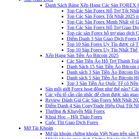
Danh Sách Bảng Xếp Hạng Các Sàn FOREX 
Top Các Sàn Forex Hỗ Trợ Tốt Nhấ
Top Các Sàn Forex Tốt Nhất 2025 p
Top Các Sàn Forex Mạnh Nhất về 
Top Các Sàn Forex Hỗ Trợ Giao D
Top các sàn Forex hỗ trợ giao dịch
Điểm Danh 3 Sàn Giao Dịch Forex 
Top 10 Sàn Forex Uy Tín được cả T
Top 10 Sàn Forex Uy Tín Nhất Thế
Xếp Hạng Sàn Tiền Ảo Bitcoin 2025
Các Sàn Tiền Ảo Hỗ Trợ Thanh Toá
Danh Sách 15 Sàn Tiền Ảo Bitcoin đ
Danh sách 3 Sàn Tiền Ảo Bitcoin 
Danh sách 5 Sàn Tiền Ảo Bitcoin Hỗ
Top 3 Sàn Tiền Ảo Quốc Tế có Nền
Sàn môi giới Forex hoạt động như thế nào? Các 
Các yếu tố cần cân nhắc để chọn được sàn giao
Review Đánh Giá Các Sàn Forex Mới Nhất 20
Điểm Danh 4 Sàn CopyTrade Hiệu Quả Tốt Nh
Thưởng & Khuyến Mãi Forex
Khoá Học – Hội Thảo Forex
Cuộc Thi Giao Dịch Forex
Mở Tài Khoản
Mở tài khoản chứng khoán Việt Nam trên sàn