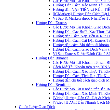
Các Bước Mở Tài Khoản trên Sàn IC
Hướng Dẫn Cách Xác Minh Tài Kho
Hướng dẫn NẠP TIỀN và RÚT TIỀN 
[ICMarkets] Hướng Dẫn Cách Đặt Lệ
Vì Sao ICMarkets được Nhà Đầu T
Hướng Dẫn Exness
Các Bước Mở Tài Khoản Giao Dịch 
Hướng Dẫn Các Bước Xác Thực Tài
Hướng dẫn Cách Nạp Tiền & Rút Tiề
Hướng Dẫn Cách Cài Đặt Exness Tr
Hướng dẫn cách Mở thêm tài khoản g
Hướng Dẫn Cách Giao Dịch Vàng (
Vì Sao Exness Được Đánh Giá là Sà
Hướng Dẫn Binance
Các Bước Mở Tài Khoản trên sàn B
Cách Mở Tài Khoản trên App BINA
Hướng Dẫn Cách Xác Thực Tài Kh
Hướng Dẫn Cách Tích Hợp Tài Kho
Hướng dẫn chi tiết cách giao dịch
Hướng Dẫn Remitano
Các Bước Mở Tài Khoản trên sàn R
Hướng Dẫn Cách Xác Minh Tài Kho
[Video] Hướng Dẫn Cài Đặt & Kích 
[Video] Hướng Dẫn Nhanh Cách Mu
Chiến Lược Giao Dịch