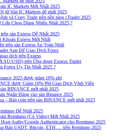
 Markets dễ nhất 2025
ản IC Markets Mới Nhất 2025
từ Sàn IC Markets dễ nhất 2025
nh và Copy Trade trên nền tảng cTrader 2025
ư Lớn Chọn Dùng Nhiều Nhất 2025 ?
trên sàn Exness Dễ Nhất 2025
 Khoản Exness Mới Nhất
n trên sàn Exness An Toàn Nhất
ader App Để Giao Dịch Forex
iao dịch trên Exness
XAU/USD) trên Ứng dụng Exness Trader
n Forex Uy Tín Nhất 2025 ?
inance 2025 được giảm 10% phí
NCE được Giảm 10% Phí Giao Dịch Vĩnh Viễn
oản BINANCE mới nhất 2025
ản Ngân Hàng vào sàn Binance 2025
 Mua – Bán coin trên sàn BINANCE mới nhất 2025
emitano Dễ Nhất 2025
ản Remitano (Có Video) Mới Nhất 2025
Hoạt Authy/Google Authenticator cho Remitano 2025
a Bán USDT, Bitcoin, ETH,… trên Remitano 2025