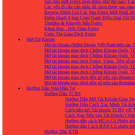
Sàn môi giới Forex hoạt động như thế nào? Các
Các yếu tố cần cân nhắc để chọn được sàn giao
Review Đánh Giá Các Sàn Forex Mới Nhất 20
Điểm Danh 4 Sàn CopyTrade Hiệu Quả Tốt Nh
Thưởng & Khuyến Mãi Forex
Khoá Học - Hội Thảo Forex
Cuộc Thi Giao Dịch Forex
Mở Tài Khoản
Mở tài khoản chứng khoán Việt Nam trên sàn
Mở tài khoản giao dịch Chứng Khoán Quốc Tế
Mở tài khoản giao dịch Chứng Khoán Quốc Tế,
Mở tài khoản giao dịch Forex, Vàng, Tiền số tr
Mở tài khoản giao dịch Chứng Khoán Quốc Tế,
Mở tài khoản giao dịch Chứng Khoán Quốc Tế
Mở tài khoản giao dịch tiền số trên sàn Binanc
Mở tài khoản giao dịch tiền số trên sàn Remita
Hướng Dẫn Nhà Đầu Tư
Hướng Dẫn TCBS
Hướng Dẫn Mở Tài Khoản Giao Dịc
Hướng Dẫn Cách Xác Minh Tài Kh
Cách liên kết Tài khoản TCBS với 
Cách Nạp Tiền vào Tài Khoản Chứ
Hướng dẫn cách MUA Cổ Phiếu trê
Hướng dẫn Cách BÁN Cổ phiếu trên
Hướng Dẫn XTB