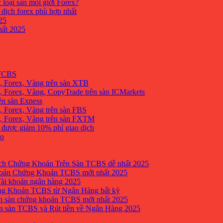
 loại sàn môi giới Forex?
 dịch forex phù hợp nhất
25
ất 2025
 TCBS
, Forex, Vàng trên sàn XTB
 Forex, Vàng, CopyTrade trên sàn ICMarkets
ên sàn Exness
 Forex, Vàng trên sàn FBS
, Forex, Vàng trên sàn FXTM
e được giảm 10% phí giao dịch
no
h Chứng Khoán Trên Sàn TCBS dễ nhất 2025
oản Chứng Khoán TCBS mới nhất 2025
Tài khoản ngân hàng 2025
ng Khoán TCBS từ Ngân Hàng bất kỳ
n sàn chứng khoán TCBS mới nhất 2025
 sàn TCBS và Rút tiền về Ngân Hàng 2025