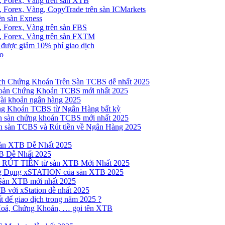
, Forex, Vàng trên sàn XTB
 Forex, Vàng, CopyTrade trên sàn ICMarkets
ên sàn Exness
 Forex, Vàng trên sàn FBS
, Forex, Vàng trên sàn FXTM
e được giảm 10% phí giao dịch
no
h Chứng Khoán Trên Sàn TCBS dễ nhất 2025
oản Chứng Khoán TCBS mới nhất 2025
Tài khoản ngân hàng 2025
ng Khoán TCBS từ Ngân Hàng bất kỳ
n sàn chứng khoán TCBS mới nhất 2025
 sàn TCBS và Rút tiền về Ngân Hàng 2025
sàn XTB Dễ Nhất 2025
B Dễ Nhất 2025
 RÚT TIỀN từ sàn XTB Mới Nhất 2025
ng Dụng xSTATION của sàn XTB 2025
Sàn XTB mới nhất 2025
B với xStation dễ nhất 2025
 để giao dịch trong năm 2025 ?
Hoá, Chứng Khoán, … gọi tên XTB