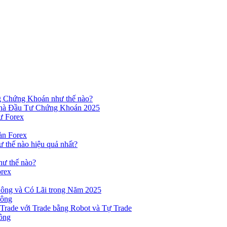
ng Chứng Khoán như thế nào?
hà Đầu Tư Chứng Khoán 2025
ư Forex
àn Forex
ư thế nào hiệu quả nhất?
hư thế nào?
orex
ông và Có Lãi trong Năm 2025
Công
yTrade với Trade bằng Robot và Tự Trade
ông