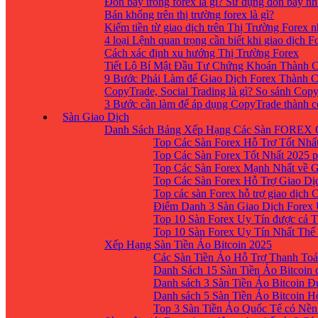
Đòn bẩy trong forex là gì? Sử dụng đòn bẩy nh
Bán khống trên thị trường forex là gì?
Kiếm tiền từ giao dịch trên Thị Trường Forex 
4 loại Lệnh quan trọng cần biết khi giao dịch F
Cách xác định xu hướng Thị Trường Forex
Tiết Lộ Bí Mật Đầu Tư Chứng Khoán Thành C
9 Bước Phải Làm để Giao Dịch Forex Thành 
CopyTrade, Social Trading là gì? So sánh Cop
3 Bước cần làm để áp dụng CopyTrade thành 
Sàn Giao Dịch
Danh Sách Bảng Xếp Hạng Các Sàn FOREX 
Top Các Sàn Forex Hỗ Trợ Tốt Nhấ
Top Các Sàn Forex Tốt Nhất 2025 p
Top Các Sàn Forex Mạnh Nhất về 
Top Các Sàn Forex Hỗ Trợ Giao D
Top các sàn Forex hỗ trợ giao dịch
Điểm Danh 3 Sàn Giao Dịch Forex
Top 10 Sàn Forex Uy Tín được cả T
Top 10 Sàn Forex Uy Tín Nhất Thế
Xếp Hạng Sàn Tiền Ảo Bitcoin 2025
Các Sàn Tiền Ảo Hỗ Trợ Thanh Toá
Danh Sách 15 Sàn Tiền Ảo Bitcoin đ
Danh sách 3 Sàn Tiền Ảo Bitcoin 
Danh sách 5 Sàn Tiền Ảo Bitcoin H
Top 3 Sàn Tiền Ảo Quốc Tế có Nền