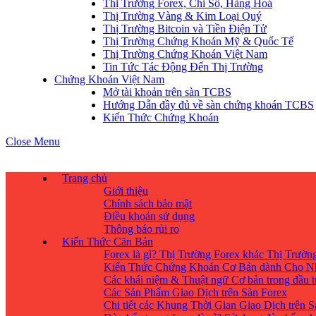
Thị Trường Forex, Chỉ Số, Hàng Hoá
Thị Trường Vàng & Kim Loại Quý
Thị Trường Bitcoin và Tiền Điện Tử
Thị Trường Chứng Khoán Mỹ & Quốc Tế
Thị Trường Chứng Khoán Việt Nam
Tin Tức Tác Động Đến Thị Trường
Chứng Khoán Việt Nam
Mở tài khoản trên sàn TCBS
Hướng Dẫn đầy đủ về sàn chứng khoán TCBS
Kiến Thức Chứng Khoán
Close Menu
Trang chủ
Giới thiệu
Chính sách bảo mật
Điều khoản sử dụng
Thông báo rủi ro
Kiến Thức Căn Bản
Forex là gì? Thị Trường Forex khác Thị Trườ
Kiến Thức Chứng Khoán Cơ Bản dành Cho N
Các khái niệm & Thuật ngữ Cơ bản trong đầu 
Các Sản Phẩm Giao Dịch trên Sàn Forex
Chi tiết các Khung Thời Gian Giao Dịch trên 