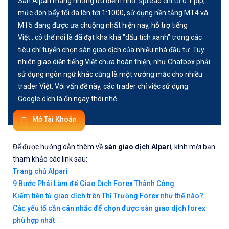
Sàn Alpari mang những ưu điểm như: spread chỉ từ 0.1 pip,
mức đòn bẩy tối đa lên tới 1:1000, sử dụng nền tảng MT4 và
MT5 đang được ưa chuộng nhất hiện nay, hỗ trợ tiếng
Việt...có thể nói là đã đạt kha khá "dấu tích xanh" trong các
tiêu chí tuyển chọn sàn giao dịch của nhiều nhà đầu tư. Tuy
nhiên giao diện tiếng Việt chưa hoàn thiện, như Chatbox phải
sử dụng ngôn ngữ khác cũng là một vướng mắc cho nhiều
trader Việt. Với vấn đề này, các trader chỉ việc sử dụng
Google dịch là ổn ngay thôi nhé.
Mở Tài Khoản
Để được hướng dẫn thêm về
sàn giao dịch Alpari
, kính mời bạn
tham khảo các link sau:
Trang chủ Alpari
9 Bước Phải Làm để Giao Dịch Forex Thành Công
Kiếm tiền từ giao dịch trên Thị Trường Forex như thế nào?
Các yếu tố cần cân nhắc để chọn được sàn giao dịch forex
phù hợp nhất