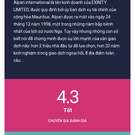
Alpari international là tên kinh doanh của EXINITY
#icmarkets #binance #exness #taichinh #dautu #fo
LIMITED, được quy định bởi ủy ban dịch vụ tài chính của
cộng hòa Mauritius. Alpari được ra mắt vào ngày 24
tháng 12 năm 1998, một trong những năm bấp bênh
nhất của lịch sử nước Nga. Tuy vậy nhưng những con số
biết nói đã chứng minh được sự lớn mạnh của sàn giao
dịch này: hơn 2 triệu nhà đầu tư đã lựa chọn, hơn 20 năm
kinh nghiệm trong giao dịch ngoại hối, 8 địa điểm toàn
cầu…
4.3
Tốt
CHUYÊN GIA ĐÁNH GIÁ