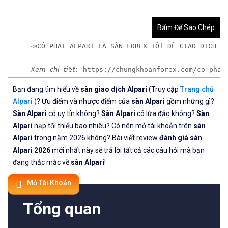
Bấm Để Sao Chép
📣CÓ PHẢI ALPARI LÀ SÀN FOREX TỐT ĐỂ GIAO DỊCH T
𝘟𝘦𝘮 𝘤𝘩𝘪 𝘵𝘪ế𝘵: https://chungkhoanforex.com/co
Bạn đang tìm hiểu về
sàn giao dịch Alpari
(Truy cập
Trang chủ
✨🏆𝐌ở 𝐭à𝐢 𝐤𝐡𝐨ả𝐧 𝐠𝐢𝐚𝐨 𝐝ị𝐜𝐡 𝐭ạ𝐢 𝐜á𝐜 𝐬à𝐧 𝐭ố𝐭 𝐧𝐡ấ𝐭 𝐭𝐡ế 𝐠𝐢ớ
Alpari
)? Ưu điểm và nhược điểm của
sàn Alpari
gồm những gì?
Sàn Alpari
có uy tín không?
Sàn Alpari
có lừa đảo không?
Sàn
✅𝘔ở 𝘵à𝘪 𝘬𝘩𝘰ả𝘯 𝘵𝘳ê𝘯 𝘴à𝘯 𝘧𝘰𝘳𝘦𝘹 𝘌𝘹𝘯𝘦𝘴𝘴 𝘜
Alpari
nạp tối thiểu bao nhiêu? Có nên mở tài khoản trên
sàn
Alpari
trong năm 2026 không? Bài viết review
đánh giá sàn
✅𝘔ở 𝘵à𝘪 𝘬𝘩𝘰ả𝘯 𝘵𝘳ê𝘯 𝘴à𝘯 𝘐𝘊𝘔𝘢𝘳𝘬𝘦𝘵𝘴 𝘯ổ𝘪 𝘵𝘪ế
Alpari 2026
mới nhất này sẽ trả lời tất cả các câu hỏi mà bạn
đang thắc mắc về
sàn Alpari
!
✅𝘔ở 𝘵à𝘪 𝘬𝘩𝘰ả𝘯 𝘵𝘳ê𝘯 𝘴à𝘯 𝘉𝘪𝘯𝘢𝘯𝘤𝘦 𝘯ổ𝘪 𝘵𝘪ế𝘯𝘨 𝘯
Mở Tài Khoản
🔗https://chungkhoanforex.com/co-phai-alpari-la-
Tổng quan
😘Cảm ơn bạn đã xem thông tin😘🍀🤗Chúc bạn giao 