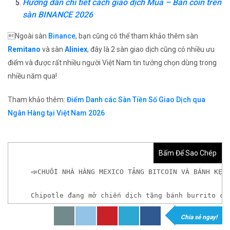
Hướng dẫn chi tiết cách giao dịch Mua – Bán coin trên
sàn BINANCE 2026
Ngoài sàn
Binance
, bạn cũng có thể tham khảo thêm sàn
Remitano
và sàn
Aliniex
, đây là 2 sàn giao dịch cũng có nhiều ưu
điểm và được rất nhiều người Việt Nam tin tưởng chọn dùng trong
nhiều năm qua!
Tham khảo thêm:
Điểm Danh các Sàn Tiền Số Giao Dịch qua
Ngân Hàng tại Việt Nam 2026
Bấm Để Sao Chép
📣CHUỖI NHÀ HÀNG MEXICO TẶNG BITCOIN VÀ BÁNH KẸP
Chipotle đang mở chiến dịch tặng bánh burrito cù
Chia sẻ ngay!
𝘟𝘦𝘮 𝘤𝘩𝘪 𝘵𝘪ế𝘵: https://chungkhoanforex.com/c