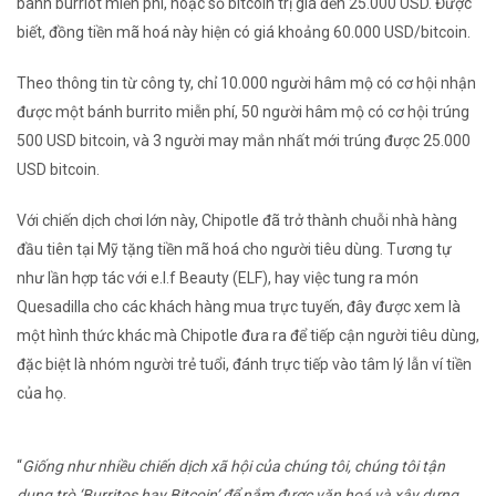
bánh burriot miễn phí, hoặc số bitcoin trị giá đến 25.000 USD. Được
biết, đồng tiền mã hoá này hiện có giá khoảng 60.000 USD/bitcoin.
Theo thông tin từ công ty, chỉ 10.000 người hâm mộ có cơ hội nhận
được một bánh burrito miễn phí, 50 người hâm mộ có cơ hội trúng
500 USD bitcoin, và 3 người may mắn nhất mới trúng được 25.000
USD bitcoin.
Với chiến dịch chơi lớn này, Chipotle đã trở thành chuỗi nhà hàng
đầu tiên tại Mỹ tặng tiền mã hoá cho người tiêu dùng. Tương tự
như lần hợp tác với e.l.f Beauty (ELF), hay việc tung ra món
Quesadilla cho các khách hàng mua trực tuyến, đây được xem là
một hình thức khác mà Chipotle đưa ra để tiếp cận người tiêu dùng,
đặc biệt là nhóm người trẻ tuổi, đánh trực tiếp vào tâm lý lẫn ví tiền
của họ.
“
Giống như nhiều chiến dịch xã hội của chúng tôi, chúng tôi tận
dụng trò ‘Burritos hay Bitcoin’ để nắm được văn hoá và xây dựng