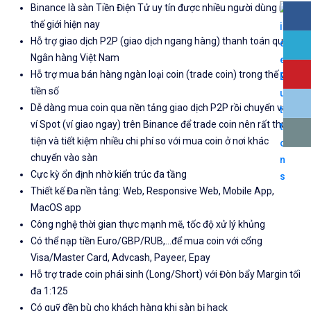
Binance là sàn Tiền Điện Tử uy tín được nhiều người dùng nhất
thế giới hiện nay
Hỗ trợ giao dịch P2P (giao dịch ngang hàng) thanh toán qua
Ngân hàng Việt Nam
Hỗ trợ mua bán hàng ngàn loại coin (trade coin) trong thế giới
tiền số
Dễ dàng mua coin qua nền tảng giao dịch P2P rồi chuyển vào
ví Spot (ví giao ngay) trên Binance để trade coin nên rất thuận
tiện và tiết kiệm nhiều chi phí so với mua coin ở nơi khác
chuyển vào sàn
Cực kỳ ổn định nhờ kiến trúc đa tầng
Thiết kế Đa nền tảng: Web, Responsive Web, Mobile App,
MacOS app
Công nghệ thời gian thực mạnh mẽ, tốc độ xử lý khủng
Có thể nạp tiền Euro/GBP/RUB,...để mua coin với cổng
Visa/Master Card, Advcash, Payeer, Epay
Hỗ trợ trade coin phái sinh (Long/Short) với Đòn bẩy Margin tối
đa 1:125
Có quỹ đền bù cho khách hàng khi sàn bị hack