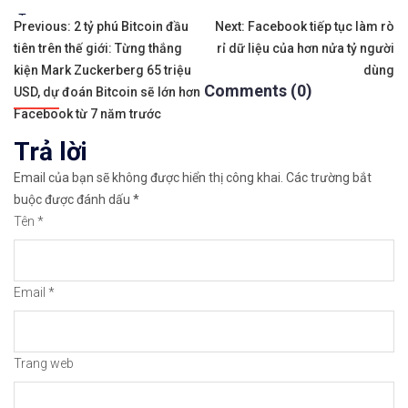
Tags:
Điều
✨🏆𝐀𝐧 𝐭â𝐦 𝐦ở 𝐭à𝐢 𝐤𝐡𝐨ả𝐧 𝐠𝐢𝐚𝐨 𝐝ị𝐜𝐡 𝐁𝐢𝐭𝐜𝐨𝐢𝐧 𝐯à 𝐧𝐡𝐢ề𝐮 𝐥𝐨ạ𝐢
Previous:
2 tỷ phú Bitcoin đầu
Next:
Facebook tiếp tục làm rò
tiên trên thế giới: Từng thắng
rỉ dữ liệu của hơn nửa tỷ người
hướng
👉𝘔ở 𝘵à𝘪 𝘬𝘩𝘰ả𝘯 𝘵𝘳ê𝘯 𝘴à𝘯 𝘉𝘪𝘯𝘢𝘯𝘤𝘦 𝘯ổ𝘪 𝘵𝘪ế
kiện Mark Zuckerberg 65 triệu
dùng
Comments (0)
bài
USD, dự đoán Bitcoin sẽ lớn hơn
✅Xem cách mở tài khoản trên sàn Binance được giả
Facebook từ 7 năm trước
viết
Trả lời
✅Xem hướng dẫn cách giao dịch Mua – Bán tiền điệ
Email của bạn sẽ không được hiển thị công khai.
Các trường bắt
👉𝘔ở 𝘵à𝘪 𝘬𝘩𝘰ả𝘯 𝘵𝘳ê𝘯 𝘴à𝘯 𝘙𝘦𝘮𝘪𝘵𝘢𝘯𝘰 𝘯ổ𝘪 𝘵𝘪ế
buộc được đánh dấu
*
Tên
*
✅Xem cách mở tài khoản trên sàn Remitano dễ nhất
✅Xem video hướng dẫn cách mua bán tiền điện tử t
Email
*
𝘟𝘦𝘮 𝘤𝘩𝘪 𝘵𝘪ế𝘵: https://chungkhoanforex.com/c
😘Cảm ơn bạn đã xem thông tin😘🍀🤗Chúc bạn giao 
Trang web
#binance #remitano #bitcoin #tiendientu #tienso 