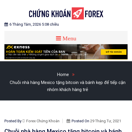
Skip
to
content
Blog chia sẻ về Chứng Khoán và Forex
CHỨNG KHOÁN FOREX
6 Tháng Tám, 2026 5:08 chiều
Menu
Home
Chuỗi nhà hàng Mexico tặng bitcoin và bánh kẹp để tiếp cận
nhóm khách hàng trẻ
Posted By
Forex Chứng Khoán
Posted On
29 Tháng Tư, 2021
Chuỗi nhà hàng Mexico tặng bitcoin và bánh