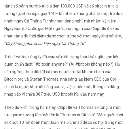
tặng số bánh burrito trị giá đến 100.000 USD và số bitcoin trị giá
tương tự, nhân dịp ngày 1/4 – tất nhiên, không phải là một trò đùa
nhân ngày Cá Tháng Tư như bạn đang nghĩ, mà nhằm kỷ niệm
Ngày Burrito Quốc gia! Một người phát ngôn của Chipotle đã xác
nhận rằng dù thời điểm được chọn trùng với một ngày khá oái ăm,
“
đây không phải là sự kiện ngày Cá Tháng Tư
“.
Trên Twitter, công ty đã chia sẻ một trạng thái khá ngắn gọn liên
quan chiến dịch: “#bitcoin anyone?” (Ai #bitcoin không nào?). Họ
còn ngừng theo dõi tất cả mọi người trừ tài khoản chính của
Bitcoin.org và Stefan Thomas, nhà sáng lập kiêm CEO của Coil –
chính là người khá nổi tiếng sau vụ việc quên mất thông tin đăng
nhập vào ví chứa 387 triệu USD bitcoin hồi đầu năm nay.
Theo dự kiến, trong hôm nay, Chipotle và Thomas sẽ tung ra một
tựa game tương tác mới tên là “Burritos or Bitcoin”. Mỗi người chơi
sẽ được 10 lần đoán một đoạn mã 6 chữ số để có cơ hội trúng một