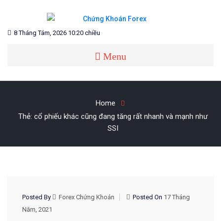
Skip
to
content
Blog chia sẻ về Chứng Khoán và Forex
CHỨNG KHOÁN FOREX
8 Tháng Tám, 2026 10:20 chiều
Menu
Home
Thẻ:
cổ phiếu khác cũng đang tăng rất nhanh và mạnh như
SSI
CHỨNG KHOÁN VIỆT NAM
Posted By
Forex Chứng Khoán
Posted On
17 Tháng
Năm, 2021