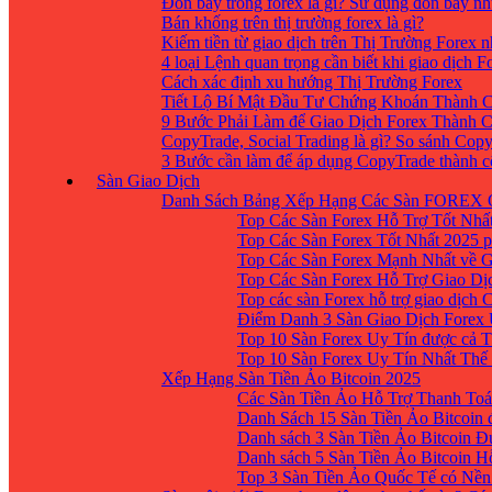
Đòn bẩy trong forex là gì? Sử dụng đòn bẩy nh
Bán khống trên thị trường forex là gì?
Kiếm tiền từ giao dịch trên Thị Trường Forex 
4 loại Lệnh quan trọng cần biết khi giao dịch F
Cách xác định xu hướng Thị Trường Forex
Tiết Lộ Bí Mật Đầu Tư Chứng Khoán Thành C
9 Bước Phải Làm để Giao Dịch Forex Thành 
CopyTrade, Social Trading là gì? So sánh Cop
3 Bước cần làm để áp dụng CopyTrade thành 
Sàn Giao Dịch
Danh Sách Bảng Xếp Hạng Các Sàn FOREX 
Top Các Sàn Forex Hỗ Trợ Tốt Nhấ
Top Các Sàn Forex Tốt Nhất 2025 p
Top Các Sàn Forex Mạnh Nhất về 
Top Các Sàn Forex Hỗ Trợ Giao D
Top các sàn Forex hỗ trợ giao dịch
Điểm Danh 3 Sàn Giao Dịch Forex
Top 10 Sàn Forex Uy Tín được cả T
Top 10 Sàn Forex Uy Tín Nhất Thế
Xếp Hạng Sàn Tiền Ảo Bitcoin 2025
Các Sàn Tiền Ảo Hỗ Trợ Thanh Toá
Danh Sách 15 Sàn Tiền Ảo Bitcoin đ
Danh sách 3 Sàn Tiền Ảo Bitcoin 
Danh sách 5 Sàn Tiền Ảo Bitcoin H
Top 3 Sàn Tiền Ảo Quốc Tế có Nền