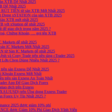
sàn XTB Dễ Nhất 2025
B Dễ Nhất 2025
 RÚT TIỀN từ sàn XTB Mới Nhất 2025
ng Dụng xSTATION của sàn XTB 2025
Sàn XTB mới nhất 2025
B với xStation dễ nhất 2025
 để giao dịch trong năm 2025 ?
 Hoá, Chứng Khoán, … gọi tên XTB
 Markets dễ nhất 2025
ản IC Markets Mới Nhất 2025
từ Sàn IC Markets dễ nhất 2025
nh và Copy Trade trên nền tảng cTrader 2025
ư Lớn Chọn Dùng Nhiều Nhất 2025 ?
trên sàn Exness Dễ Nhất 2025
i Khoản Exness Mới Nhất
ền trên sàn Exness An Toàn Nhất
ader App Để Giao Dịch Forex
iao dịch trên Exness
XAU/USD) trên Ứng dụng Exness Trader
àn Forex Uy Tín Nhất 2025 ?
inance 2025 được giảm 10% phí
ANCE được Giảm 10% Phí Giao Dịch Vĩnh Viễn