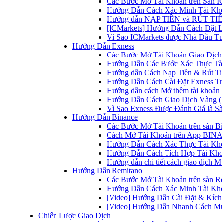
Các Bước Mở Tài Khoản trên Sàn IC
Hướng Dẫn Cách Xác Minh Tài Kho
Hướng dẫn NẠP TIỀN và RÚT TIỀN 
[ICMarkets] Hướng Dẫn Cách Đặt Lệ
Vì Sao ICMarkets được Nhà Đầu T
Hướng Dẫn Exness
Các Bước Mở Tài Khoản Giao Dịch 
Hướng Dẫn Các Bước Xác Thực Tài
Hướng dẫn Cách Nạp Tiền & Rút Tiề
Hướng Dẫn Cách Cài Đặt Exness Tr
Hướng dẫn cách Mở thêm tài khoản g
Hướng Dẫn Cách Giao Dịch Vàng (
Vì Sao Exness Được Đánh Giá là Sà
Hướng Dẫn Binance
Các Bước Mở Tài Khoản trên sàn B
Cách Mở Tài Khoản trên App BINA
Hướng Dẫn Cách Xác Thực Tài Kh
Hướng Dẫn Cách Tích Hợp Tài Kho
Hướng dẫn chi tiết cách giao dịch
Hướng Dẫn Remitano
Các Bước Mở Tài Khoản trên sàn R
Hướng Dẫn Cách Xác Minh Tài Kho
[Video] Hướng Dẫn Cài Đặt & Kích 
[Video] Hướng Dẫn Nhanh Cách Mu
Chiến Lược Giao Dịch