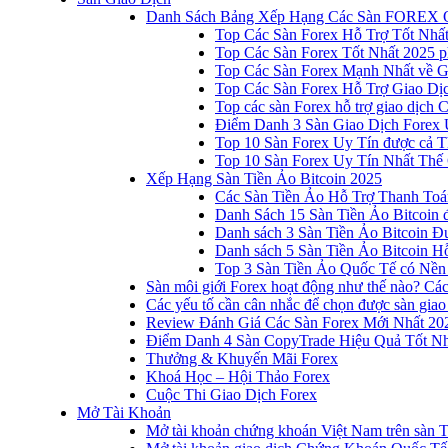
Danh Sách Bảng Xếp Hạng Các Sàn FOREX 
Top Các Sàn Forex Hỗ Trợ Tốt Nhấ
Top Các Sàn Forex Tốt Nhất 2025 p
Top Các Sàn Forex Mạnh Nhất về 
Top Các Sàn Forex Hỗ Trợ Giao D
Top các sàn Forex hỗ trợ giao dịch
Điểm Danh 3 Sàn Giao Dịch Forex 
Top 10 Sàn Forex Uy Tín được cả T
Top 10 Sàn Forex Uy Tín Nhất Thế
Xếp Hạng Sàn Tiền Ảo Bitcoin 2025
Các Sàn Tiền Ảo Hỗ Trợ Thanh Toá
Danh Sách 15 Sàn Tiền Ảo Bitcoin đ
Danh sách 3 Sàn Tiền Ảo Bitcoin 
Danh sách 5 Sàn Tiền Ảo Bitcoin Hỗ
Top 3 Sàn Tiền Ảo Quốc Tế có Nền
Sàn môi giới Forex hoạt động như thế nào? Các 
Các yếu tố cần cân nhắc để chọn được sàn giao
Review Đánh Giá Các Sàn Forex Mới Nhất 20
Điểm Danh 4 Sàn CopyTrade Hiệu Quả Tốt Nh
Thưởng & Khuyến Mãi Forex
Khoá Học – Hội Thảo Forex
Cuộc Thi Giao Dịch Forex
Mở Tài Khoản
Mở tài khoản chứng khoán Việt Nam trên sàn