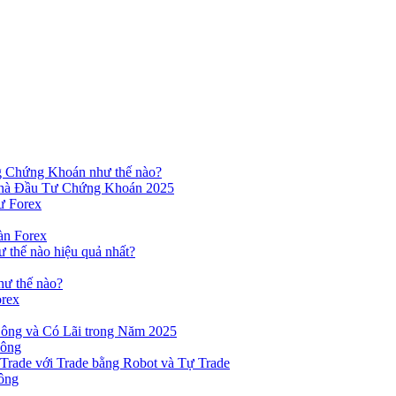
ng Chứng Khoán như thế nào?
hà Đầu Tư Chứng Khoán 2025
ư Forex
àn Forex
ư thế nào hiệu quả nhất?
hư thế nào?
orex
ông và Có Lãi trong Năm 2025
Công
yTrade với Trade bằng Robot và Tự Trade
ông