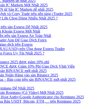
 Markets dễ nhất 2025
ản IC Markets Mới Nhất 2025
từ Sàn IC Markets dễ nhất 2025
nh và Copy Trade trên nền tảng cTrader 2025
ư Lớn Chọn Dùng Nhiều Nhất 2025 ?
trên sàn Exness Dễ Nhất 2025
 Khoản Exness Mới Nhất
n trên sàn Exness An Toàn Nhất
ader App Để Giao Dịch Forex
iao dịch trên Exness
XAU/USD) trên Ứng dụng Exness Trader
n Forex Uy Tín Nhất 2025 ?
inance 2025 được giảm 10% phí
NCE được Giảm 10% Phí Giao Dịch Vĩnh Viễn
oản BINANCE mới nhất 2025
ản Ngân Hàng vào sàn Binance 2025
 Mua – Bán coin trên sàn BINANCE mới nhất 2025
emitano Dễ Nhất 2025
ản Remitano (Có Video) Mới Nhất 2025
Hoạt Authy/Google Authenticator cho Remitano 2025
a Bán USDT, Bitcoin, ETH,… trên Remitano 2025