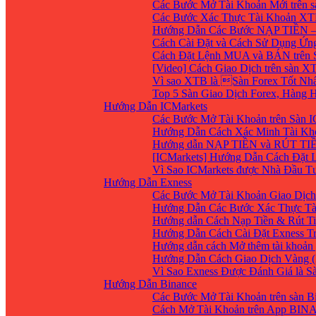
Các Bước Mở Tài Khoản Mới trên 
Các Bước Xác Thực Tài Khoản XT
Hướng Dẫn Các Bước NẠP TIỀN –
Cách Cài Đặt và Cách Sử Dụng Ứ
Cách Đặt Lệnh MUA và BÁN trên 
[Video] Cách Giao Dịch trên sàn XT
Vì sao XTB là Sàn Forex Tốt Nhất
Top 5 Sàn Giao Dịch Forex, Hàng
Hướng Dẫn ICMarkets
Các Bước Mở Tài Khoản trên Sàn IC
Hướng Dẫn Cách Xác Minh Tài Kho
Hướng dẫn NẠP TIỀN và RÚT TIỀN 
[ICMarkets] Hướng Dẫn Cách Đặt Lệ
Vì Sao ICMarkets được Nhà Đầu T
Hướng Dẫn Exness
Các Bước Mở Tài Khoản Giao Dịch 
Hướng Dẫn Các Bước Xác Thực Tà
Hướng dẫn Cách Nạp Tiền & Rút Ti
Hướng Dẫn Cách Cài Đặt Exness Tr
Hướng dẫn cách Mở thêm tài khoản g
Hướng Dẫn Cách Giao Dịch Vàng (
Vì Sao Exness Được Đánh Giá là S
Hướng Dẫn Binance
Các Bước Mở Tài Khoản trên sàn B
Cách Mở Tài Khoản trên App BIN