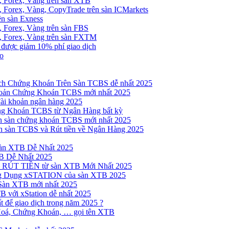
, Forex, Vàng trên sàn XTB
 Forex, Vàng, CopyTrade trên sàn ICMarkets
ên sàn Exness
 Forex, Vàng trên sàn FBS
, Forex, Vàng trên sàn FXTM
e được giảm 10% phí giao dịch
no
h Chứng Khoán Trên Sàn TCBS dễ nhất 2025
oản Chứng Khoán TCBS mới nhất 2025
Tài khoản ngân hàng 2025
ng Khoán TCBS từ Ngân Hàng bất kỳ
n sàn chứng khoán TCBS mới nhất 2025
 sàn TCBS và Rút tiền về Ngân Hàng 2025
sàn XTB Dễ Nhất 2025
B Dễ Nhất 2025
 RÚT TIỀN từ sàn XTB Mới Nhất 2025
ng Dụng xSTATION của sàn XTB 2025
Sàn XTB mới nhất 2025
B với xStation dễ nhất 2025
 để giao dịch trong năm 2025 ?
Hoá, Chứng Khoán, … gọi tên XTB