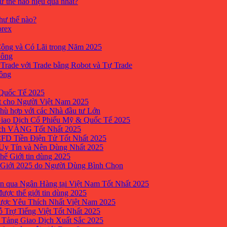
ư thế nào hiệu quả nhất?
như thế nào?
orex
ông và Có Lãi trong Năm 2025
Công
yTrade với Trade bằng Robot và Tự Trade
công
Quốc Tế 2025
t cho Người Việt Nam 2025
hù hợp với các Nhà đầu tư Lớn
Giao Dịch Cổ Phiếu Mỹ & Quốc Tế 2025
ịch VÀNG Tốt Nhất 2025
 CFD Tiền Điện Tử Tốt Nhất 2025
 Uy Tín và Nên Dùng Nhất 2025
hế Giới tin dùng 2025
 Giới 2025 do Người Dùng Bình Chọn
n qua Ngân Hàng tại Việt Nam Tốt Nhất 2025
ược thế giới tin dùng 2025
Được Yêu Thích Nhất Việt Nam 2025
ỗ Trợ Tiếng Việt Tốt Nhất 2025
 Tảng Giao Dịch Xuất Sắc 2025