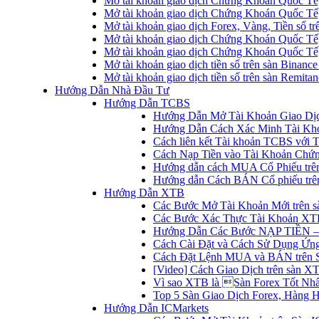
Mở tài khoản giao dịch Chứng Khoán Quốc Tế
Mở tài khoản giao dịch Chứng Khoán Quốc Tế,
Mở tài khoản giao dịch Forex, Vàng, Tiền số tr
Mở tài khoản giao dịch Chứng Khoán Quốc Tế,
Mở tài khoản giao dịch Chứng Khoán Quốc Tế
Mở tài khoản giao dịch tiền số trên sàn Binanc
Mở tài khoản giao dịch tiền số trên sàn Remita
Hướng Dẫn Nhà Đầu Tư
Hướng Dẫn TCBS
Hướng Dẫn Mở Tài Khoản Giao Dịc
Hướng Dẫn Cách Xác Minh Tài Kh
Cách liên kết Tài khoản TCBS với 
Cách Nạp Tiền vào Tài Khoản Chứ
Hướng dẫn cách MUA Cổ Phiếu trê
Hướng dẫn Cách BÁN Cổ phiếu trên
Hướng Dẫn XTB
Các Bước Mở Tài Khoản Mới trên 
Các Bước Xác Thực Tài Khoản XT
Hướng Dẫn Các Bước NẠP TIỀN –
Cách Cài Đặt và Cách Sử Dụng Ứ
Cách Đặt Lệnh MUA và BÁN trên 
[Video] Cách Giao Dịch trên sàn XT
Vì sao XTB là Sàn Forex Tốt Nhất
Top 5 Sàn Giao Dịch Forex, Hàng 
Hướng Dẫn ICMarkets