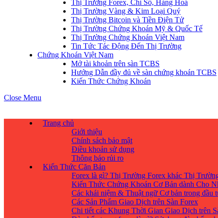
Thị Trường Forex, Chỉ Số, Hàng Hoá
Thị Trường Vàng & Kim Loại Quý
Thị Trường Bitcoin và Tiền Điện Tử
Thị Trường Chứng Khoán Mỹ & Quốc Tế
Thị Trường Chứng Khoán Việt Nam
Tin Tức Tác Động Đến Thị Trường
Chứng Khoán Việt Nam
Mở tài khoản trên sàn TCBS
Hướng Dẫn đầy đủ về sàn chứng khoán TCBS
Kiến Thức Chứng Khoán
Close Menu
Trang chủ
Giới thiệu
Chính sách bảo mật
Điều khoản sử dụng
Thông báo rủi ro
Kiến Thức Căn Bản
Forex là gì? Thị Trường Forex khác Thị Trườ
Kiến Thức Chứng Khoán Cơ Bản dành Cho N
Các khái niệm & Thuật ngữ Cơ bản trong đầu 
Các Sản Phẩm Giao Dịch trên Sàn Forex
Chi tiết các Khung Thời Gian Giao Dịch trên 