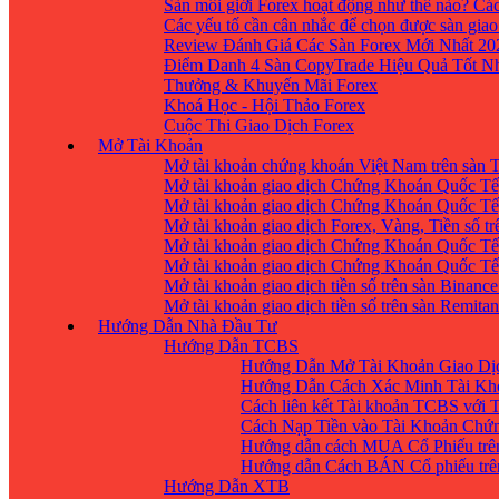
Sàn môi giới Forex hoạt động như thế nào? Các
Các yếu tố cần cân nhắc để chọn được sàn giao
Review Đánh Giá Các Sàn Forex Mới Nhất 20
Điểm Danh 4 Sàn CopyTrade Hiệu Quả Tốt Nh
Thưởng & Khuyến Mãi Forex
Khoá Học - Hội Thảo Forex
Cuộc Thi Giao Dịch Forex
Mở Tài Khoản
Mở tài khoản chứng khoán Việt Nam trên sàn
Mở tài khoản giao dịch Chứng Khoán Quốc Tế
Mở tài khoản giao dịch Chứng Khoán Quốc Tế,
Mở tài khoản giao dịch Forex, Vàng, Tiền số tr
Mở tài khoản giao dịch Chứng Khoán Quốc Tế,
Mở tài khoản giao dịch Chứng Khoán Quốc Tế
Mở tài khoản giao dịch tiền số trên sàn Binanc
Mở tài khoản giao dịch tiền số trên sàn Remita
Hướng Dẫn Nhà Đầu Tư
Hướng Dẫn TCBS
Hướng Dẫn Mở Tài Khoản Giao Dịc
Hướng Dẫn Cách Xác Minh Tài Kh
Cách liên kết Tài khoản TCBS với 
Cách Nạp Tiền vào Tài Khoản Chứ
Hướng dẫn cách MUA Cổ Phiếu trê
Hướng dẫn Cách BÁN Cổ phiếu trên
Hướng Dẫn XTB