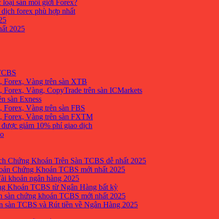
 loại sàn môi giới Forex?
 dịch forex phù hợp nhất
25
ất 2025
 TCBS
, Forex, Vàng trên sàn XTB
 Forex, Vàng, CopyTrade trên sàn ICMarkets
ên sàn Exness
 Forex, Vàng trên sàn FBS
, Forex, Vàng trên sàn FXTM
e được giảm 10% phí giao dịch
no
h Chứng Khoán Trên Sàn TCBS dễ nhất 2025
oản Chứng Khoán TCBS mới nhất 2025
Tài khoản ngân hàng 2025
ng Khoán TCBS từ Ngân Hàng bất kỳ
n sàn chứng khoán TCBS mới nhất 2025
 sàn TCBS và Rút tiền về Ngân Hàng 2025