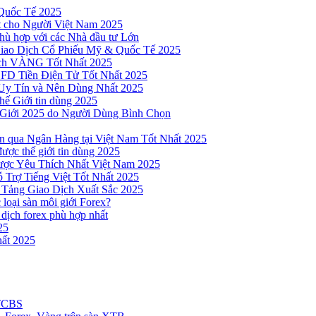
Quốc Tế 2025
t cho Người Việt Nam 2025
hù hợp với các Nhà đầu tư Lớn
Giao Dịch Cổ Phiếu Mỹ & Quốc Tế 2025
ịch VÀNG Tốt Nhất 2025
 CFD Tiền Điện Tử Tốt Nhất 2025
Uy Tín và Nên Dùng Nhất 2025
hế Giới tin dùng 2025
 Giới 2025 do Người Dùng Bình Chọn
n qua Ngân Hàng tại Việt Nam Tốt Nhất 2025
ược thế giới tin dùng 2025
Được Yêu Thích Nhất Việt Nam 2025
 Trợ Tiếng Việt Tốt Nhất 2025
 Tảng Giao Dịch Xuất Sắc 2025
loại sàn môi giới Forex?
 dịch forex phù hợp nhất
25
ất 2025
 TCBS