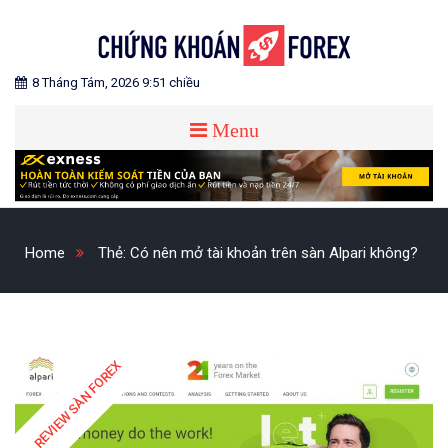
Skip
to
content
Blog chia sẻ về Chứng Khoán và Forex
CHỨNG KHOÁN FOREX
8 Tháng Tám, 2026 9:51 chiều
Menu
Home
Thẻ:
Có nên mở tài khoản trên sàn Alpari không?
REVIEW SÀN FOREX