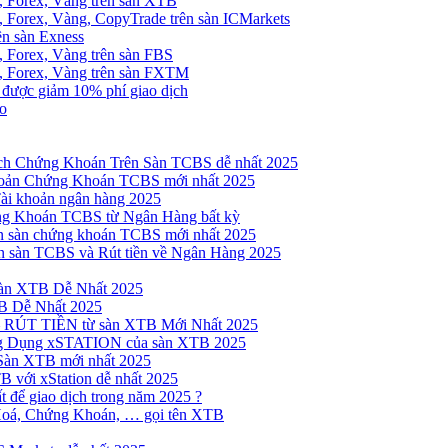
, Forex, Vàng trên sàn XTB
 Forex, Vàng, CopyTrade trên sàn ICMarkets
ên sàn Exness
 Forex, Vàng trên sàn FBS
, Forex, Vàng trên sàn FXTM
e được giảm 10% phí giao dịch
no
h Chứng Khoán Trên Sàn TCBS dễ nhất 2025
oản Chứng Khoán TCBS mới nhất 2025
Tài khoản ngân hàng 2025
ng Khoán TCBS từ Ngân Hàng bất kỳ
n sàn chứng khoán TCBS mới nhất 2025
 sàn TCBS và Rút tiền về Ngân Hàng 2025
sàn XTB Dễ Nhất 2025
B Dễ Nhất 2025
 RÚT TIỀN từ sàn XTB Mới Nhất 2025
ng Dụng xSTATION của sàn XTB 2025
Sàn XTB mới nhất 2025
B với xStation dễ nhất 2025
 để giao dịch trong năm 2025 ?
Hoá, Chứng Khoán, … gọi tên XTB