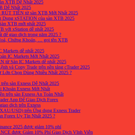
sàn XTB Dễ Nhất 2025
B Dễ Nhất 2025
 RÚT TIỀN từ sàn XTB Mới Nhất 2025
ng Dụng xSTATION của sàn XTB 2025
Sàn XTB mới nhất 2025
B với xStation dễ nhất 2025
 để giao dịch trong năm 2025 ?
 Hoá, Chứng Khoán, … gọi tên XTB
 Markets dễ nhất 2025
ản IC Markets Mới Nhất 2025
từ Sàn IC Markets dễ nhất 2025
nh và Copy Trade trên nền tảng cTrader 2025
ư Lớn Chọn Dùng Nhiều Nhất 2025 ?
trên sàn Exness Dễ Nhất 2025
i Khoản Exness Mới Nhất
ền trên sàn Exness An Toàn Nhất
ader App Để Giao Dịch Forex
iao dịch trên Exness
XAU/USD) trên Ứng dụng Exness Trader
àn Forex Uy Tín Nhất 2025 ?
inance 2025 được giảm 10% phí
ANCE được Giảm 10% Phí Giao Dịch Vĩnh Viễn