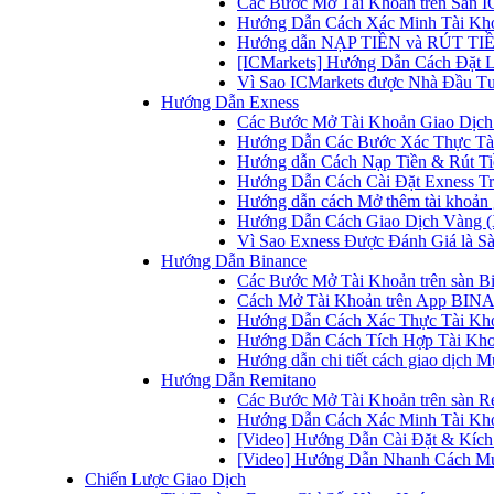
Các Bước Mở Tài Khoản trên Sàn IC
Hướng Dẫn Cách Xác Minh Tài Kho
Hướng dẫn NẠP TIỀN và RÚT TIỀN 
[ICMarkets] Hướng Dẫn Cách Đặt Lệ
Vì Sao ICMarkets được Nhà Đầu T
Hướng Dẫn Exness
Các Bước Mở Tài Khoản Giao Dịch 
Hướng Dẫn Các Bước Xác Thực Tài
Hướng dẫn Cách Nạp Tiền & Rút Tiề
Hướng Dẫn Cách Cài Đặt Exness Tr
Hướng dẫn cách Mở thêm tài khoản g
Hướng Dẫn Cách Giao Dịch Vàng (
Vì Sao Exness Được Đánh Giá là Sà
Hướng Dẫn Binance
Các Bước Mở Tài Khoản trên sàn B
Cách Mở Tài Khoản trên App BINA
Hướng Dẫn Cách Xác Thực Tài Kh
Hướng Dẫn Cách Tích Hợp Tài Kho
Hướng dẫn chi tiết cách giao dịch
Hướng Dẫn Remitano
Các Bước Mở Tài Khoản trên sàn R
Hướng Dẫn Cách Xác Minh Tài Kho
[Video] Hướng Dẫn Cài Đặt & Kích 
[Video] Hướng Dẫn Nhanh Cách Mu
Chiến Lược Giao Dịch