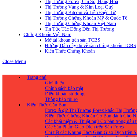
Thị Trường Forex, Chỉ Số, Hàng Hoá
Thị Trường Vàng & Kim Loại Quý
Thị Trường Bitcoin và Tiền Điện Tử
Thị Trường Chứng Khoán Mỹ & Quốc Tế
Thị Trường Chứng Khoán Việt Nam
Tin Tức Tác Động Đến Thị Trường
Chứng Khoán Việt Nam
Mở tài khoản trên sàn TCBS
Hướng Dẫn đầy đủ về sàn chứng khoán TCBS
Kiến Thức Chứng Khoán
Close Menu
Trang chủ
Giới thiệu
Chính sách bảo mật
Điều khoản sử dụng
Thông báo rủi ro
Kiến Thức Căn Bản
Forex là gì? Thị Trường Forex khác Thị Trườ
Kiến Thức Chứng Khoán Cơ Bản dành Cho N
Các khái niệm & Thuật ngữ Cơ bản trong đầu 
Các Sản Phẩm Giao Dịch trên Sàn Forex
Chi tiết các Khung Thời Gian Giao Dịch trên 