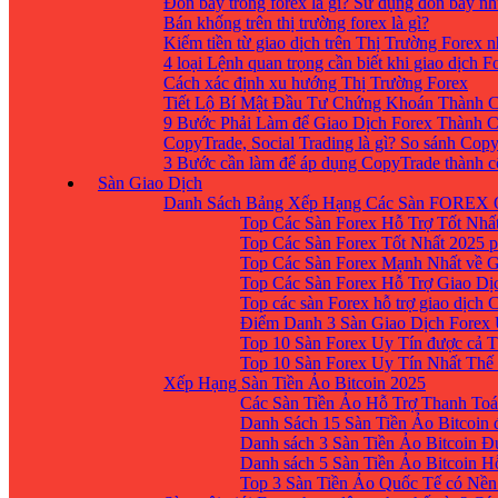
Đòn bẩy trong forex là gì? Sử dụng đòn bẩy nh
Bán khống trên thị trường forex là gì?
Kiếm tiền từ giao dịch trên Thị Trường Forex 
4 loại Lệnh quan trọng cần biết khi giao dịch F
Cách xác định xu hướng Thị Trường Forex
Tiết Lộ Bí Mật Đầu Tư Chứng Khoán Thành C
9 Bước Phải Làm để Giao Dịch Forex Thành 
CopyTrade, Social Trading là gì? So sánh Cop
3 Bước cần làm để áp dụng CopyTrade thành 
Sàn Giao Dịch
Danh Sách Bảng Xếp Hạng Các Sàn FOREX 
Top Các Sàn Forex Hỗ Trợ Tốt Nhấ
Top Các Sàn Forex Tốt Nhất 2025 p
Top Các Sàn Forex Mạnh Nhất về 
Top Các Sàn Forex Hỗ Trợ Giao D
Top các sàn Forex hỗ trợ giao dịch
Điểm Danh 3 Sàn Giao Dịch Forex
Top 10 Sàn Forex Uy Tín được cả T
Top 10 Sàn Forex Uy Tín Nhất Thế
Xếp Hạng Sàn Tiền Ảo Bitcoin 2025
Các Sàn Tiền Ảo Hỗ Trợ Thanh Toá
Danh Sách 15 Sàn Tiền Ảo Bitcoin đ
Danh sách 3 Sàn Tiền Ảo Bitcoin 
Danh sách 5 Sàn Tiền Ảo Bitcoin H
Top 3 Sàn Tiền Ảo Quốc Tế có Nền