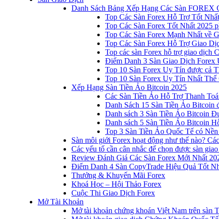
Danh Sách Bảng Xếp Hạng Các Sàn FOREX 
Top Các Sàn Forex Hỗ Trợ Tốt Nhấ
Top Các Sàn Forex Tốt Nhất 2025 p
Top Các Sàn Forex Mạnh Nhất về 
Top Các Sàn Forex Hỗ Trợ Giao D
Top các sàn Forex hỗ trợ giao dịch
Điểm Danh 3 Sàn Giao Dịch Forex 
Top 10 Sàn Forex Uy Tín được cả T
Top 10 Sàn Forex Uy Tín Nhất Thế
Xếp Hạng Sàn Tiền Ảo Bitcoin 2025
Các Sàn Tiền Ảo Hỗ Trợ Thanh Toá
Danh Sách 15 Sàn Tiền Ảo Bitcoin đ
Danh sách 3 Sàn Tiền Ảo Bitcoin 
Danh sách 5 Sàn Tiền Ảo Bitcoin Hỗ
Top 3 Sàn Tiền Ảo Quốc Tế có Nền
Sàn môi giới Forex hoạt động như thế nào? Các 
Các yếu tố cần cân nhắc để chọn được sàn giao
Review Đánh Giá Các Sàn Forex Mới Nhất 20
Điểm Danh 4 Sàn CopyTrade Hiệu Quả Tốt Nh
Thưởng & Khuyến Mãi Forex
Khoá Học – Hội Thảo Forex
Cuộc Thi Giao Dịch Forex
Mở Tài Khoản
Mở tài khoản chứng khoán Việt Nam trên sàn