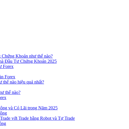
ng Chứng Khoán như thế nào?
hà Đầu Tư Chứng Khoán 2025
ư Forex
àn Forex
ư thế nào hiệu quả nhất?
hư thế nào?
orex
ông và Có Lãi trong Năm 2025
Công
yTrade với Trade bằng Robot và Tự Trade
ông