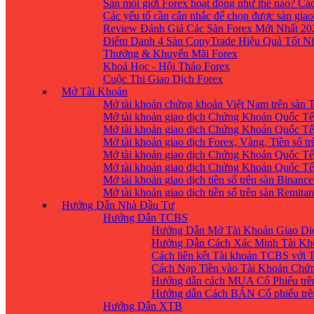
Sàn môi giới Forex hoạt động như thế nào? Các
Các yếu tố cần cân nhắc để chọn được sàn giao
Review Đánh Giá Các Sàn Forex Mới Nhất 20
Điểm Danh 4 Sàn CopyTrade Hiệu Quả Tốt Nh
Thưởng & Khuyến Mãi Forex
Khoá Học - Hội Thảo Forex
Cuộc Thi Giao Dịch Forex
Mở Tài Khoản
Mở tài khoản chứng khoán Việt Nam trên sàn
Mở tài khoản giao dịch Chứng Khoán Quốc Tế
Mở tài khoản giao dịch Chứng Khoán Quốc Tế,
Mở tài khoản giao dịch Forex, Vàng, Tiền số tr
Mở tài khoản giao dịch Chứng Khoán Quốc Tế,
Mở tài khoản giao dịch Chứng Khoán Quốc Tế
Mở tài khoản giao dịch tiền số trên sàn Binanc
Mở tài khoản giao dịch tiền số trên sàn Remita
Hướng Dẫn Nhà Đầu Tư
Hướng Dẫn TCBS
Hướng Dẫn Mở Tài Khoản Giao Dịc
Hướng Dẫn Cách Xác Minh Tài Kh
Cách liên kết Tài khoản TCBS với 
Cách Nạp Tiền vào Tài Khoản Chứ
Hướng dẫn cách MUA Cổ Phiếu trê
Hướng dẫn Cách BÁN Cổ phiếu trên
Hướng Dẫn XTB