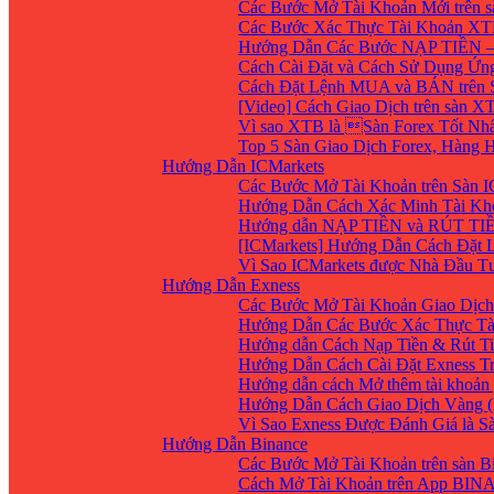
Các Bước Mở Tài Khoản Mới trên 
Các Bước Xác Thực Tài Khoản XT
Hướng Dẫn Các Bước NẠP TIỀN –
Cách Cài Đặt và Cách Sử Dụng Ứ
Cách Đặt Lệnh MUA và BÁN trên 
[Video] Cách Giao Dịch trên sàn XT
Vì sao XTB là Sàn Forex Tốt Nhất
Top 5 Sàn Giao Dịch Forex, Hàng
Hướng Dẫn ICMarkets
Các Bước Mở Tài Khoản trên Sàn IC
Hướng Dẫn Cách Xác Minh Tài Kho
Hướng dẫn NẠP TIỀN và RÚT TIỀN 
[ICMarkets] Hướng Dẫn Cách Đặt Lệ
Vì Sao ICMarkets được Nhà Đầu T
Hướng Dẫn Exness
Các Bước Mở Tài Khoản Giao Dịch 
Hướng Dẫn Các Bước Xác Thực Tà
Hướng dẫn Cách Nạp Tiền & Rút Ti
Hướng Dẫn Cách Cài Đặt Exness Tr
Hướng dẫn cách Mở thêm tài khoản g
Hướng Dẫn Cách Giao Dịch Vàng (
Vì Sao Exness Được Đánh Giá là S
Hướng Dẫn Binance
Các Bước Mở Tài Khoản trên sàn B
Cách Mở Tài Khoản trên App BIN