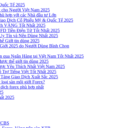
Quốc Tế 2025
t cho Người Việt Nam 2025
hù hợp với các Nhà đầu tư Lớn
Giao Dịch Cổ Phiếu Mỹ & Quốc Tế 2025
ịch VÀNG Tốt Nhất 2025
 CFD Tiền Điện Tử Tốt Nhất 2025
Uy Tín và Nên Dùng Nhất 2025
hế Giới tin dùng 2025
 Giới 2025 do Người Dùng Bình Chọn
n qua Ngân Hàng tại Việt Nam Tốt Nhất 2025
ược thế giới tin dùng 2025
Được Yêu Thích Nhất Việt Nam 2025
 Trợ Tiếng Việt Tốt Nhất 2025
 Tảng Giao Dịch Xuất Sắc 2025
loại sàn môi giới Forex?
 dịch forex phù hợp nhất
25
ất 2025
 TCBS