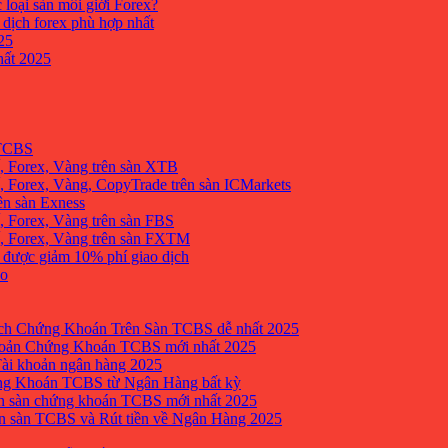
 loại sàn môi giới Forex?
 dịch forex phù hợp nhất
25
ất 2025
 TCBS
, Forex, Vàng trên sàn XTB
 Forex, Vàng, CopyTrade trên sàn ICMarkets
ên sàn Exness
 Forex, Vàng trên sàn FBS
, Forex, Vàng trên sàn FXTM
e được giảm 10% phí giao dịch
no
h Chứng Khoán Trên Sàn TCBS dễ nhất 2025
oản Chứng Khoán TCBS mới nhất 2025
Tài khoản ngân hàng 2025
ng Khoán TCBS từ Ngân Hàng bất kỳ
n sàn chứng khoán TCBS mới nhất 2025
 sàn TCBS và Rút tiền về Ngân Hàng 2025