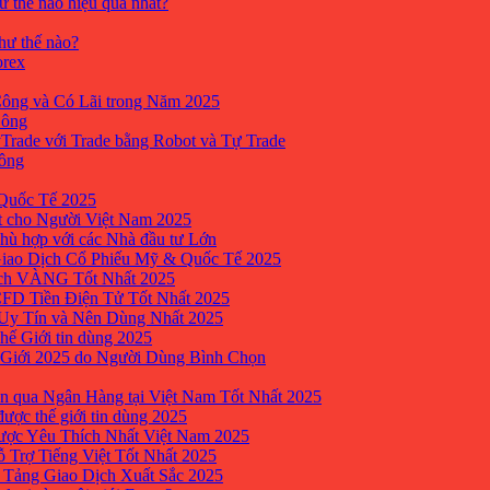
ư thế nào hiệu quả nhất?
như thế nào?
orex
ông và Có Lãi trong Năm 2025
Công
yTrade với Trade bằng Robot và Tự Trade
công
Quốc Tế 2025
t cho Người Việt Nam 2025
hù hợp với các Nhà đầu tư Lớn
Giao Dịch Cổ Phiếu Mỹ & Quốc Tế 2025
ịch VÀNG Tốt Nhất 2025
 CFD Tiền Điện Tử Tốt Nhất 2025
 Uy Tín và Nên Dùng Nhất 2025
hế Giới tin dùng 2025
 Giới 2025 do Người Dùng Bình Chọn
n qua Ngân Hàng tại Việt Nam Tốt Nhất 2025
ược thế giới tin dùng 2025
Được Yêu Thích Nhất Việt Nam 2025
ỗ Trợ Tiếng Việt Tốt Nhất 2025
 Tảng Giao Dịch Xuất Sắc 2025