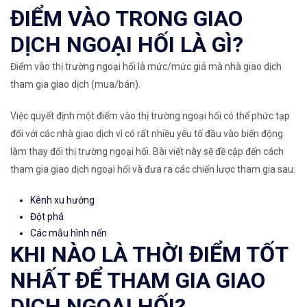
ĐIỂM VÀO TRONG GIAO
DỊCH NGOẠI HỐI LÀ GÌ?
Điểm vào thị trường ngoại hối là mức/mức giá mà nhà giao dịch
tham gia giao dịch (mua/bán).
Việc quyết định một điểm vào thị trường ngoại hối có thể phức tạp
đối với các nhà giao dịch vì có rất nhiều yếu tố đầu vào biến động
làm thay đổi thị trường ngoại hối. Bài viết này sẽ đề cập đến cách
tham gia giao dịch ngoại hối và đưa ra các chiến lược tham gia sau:
Kênh xu hướng
Đột phá
Các mẫu hình nến
KHI NÀO LÀ THỜI ĐIỂM TỐT
NHẤT ĐỂ THAM GIA GIAO
DỊCH NGOẠI HỐI?