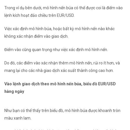
Trong ví dụ bên dưới,
mô hình nến búa
có thể được coi là điểm vào
lệnh kích hoạt đảo chiều trên
EUR/USD
.
Việc xác định mô hình búa, hoặc bất kỳ mô hình nến nào khác
không xác nhận điểm vào giao dịch.
Điểm vào cũng quan trọng như việc xác định mô hình nến.
Do đó, các điểm vào xác nhận thêm mô hình nến, rủi ro ít hơn, và
mang lại cho các nhà giao dịch xác suất thành công cao hơn.
Vào lệnh giao dịch theo mô hình nến búa
, biểu đồ
EUR/USD
hàng ngày
Như bạn có thể thấy trên biểu đồ, mô hình búa được khoanh tròn
màu xanh lam.