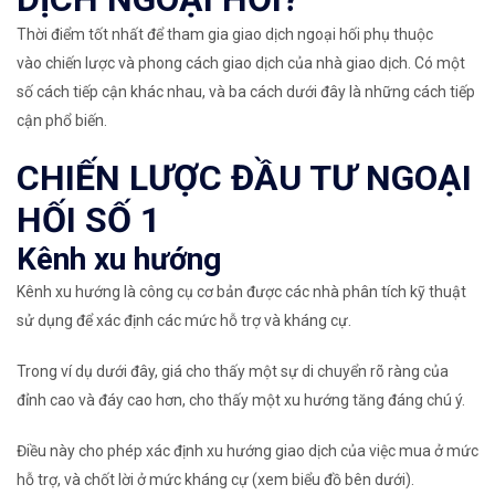
Thời điểm tốt nhất để tham gia giao dịch ngoại hối phụ thuộc
vào
chiến lược
và
phong cách giao dịch
của nhà giao dịch. Có một
số cách tiếp cận khác nhau, và ba cách dưới đây là những cách tiếp
cận phổ biến.
CHIẾN LƯỢC ĐẦU TƯ NGOẠI
HỐI SỐ 1
Kênh xu hướng
Kênh xu hướng là công cụ cơ bản được các nhà phân tích kỹ thuật
sử dụng để xác định các mức
hỗ trợ và kháng cự
.
Trong ví dụ dưới đây, giá cho thấy một sự di chuyển rõ ràng của
đỉnh cao và đáy cao hơn, cho thấy một xu hướng tăng đáng chú ý.
Điều này cho phép xác định xu hướng giao dịch của việc mua ở mức
hỗ trợ, và chốt lời ở mức kháng cự (xem biểu đồ bên dưới).