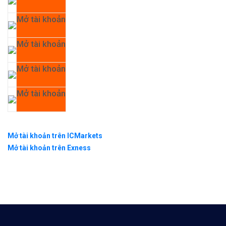
Mở tài khoản
Mở tài khoản
Mở tài khoản
Mở tài khoản
Mở tài khoản trên ICMarkets
Mở tài khoản trên Exness