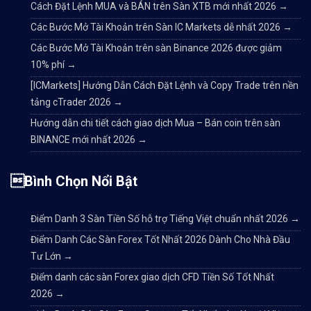
Cách Đặt Lệnh MUA và BÁN trên Sàn XTB mới nhất 2026
→
Các Bước Mở Tài Khoản trên Sàn IC Markets dễ nhất 2026
→
Các Bước Mở Tài Khoản trên sàn Binance 2026 được giảm
10% phí
→
[ICMarkets] Hướng Dẫn Cách Đặt Lệnh và Copy Trade trên nền
tảng cTrader 2026
→
Hướng dẫn chi tiết cách giao dịch Mua – Bán coin trên sàn
BINANCE mới nhất 2026
→
Bình Chọn Nổi Bật
Điểm Danh 3 Sàn Tiền Số hỗ trợ Tiếng Việt chuẩn nhất 2026
→
Điểm Danh Các Sàn Forex Tốt Nhất 2026 Dành Cho Nhà Đầu
Tư Lớn
→
Điểm danh các sàn Forex giao dịch CFD Tiền Số Tốt Nhất
2026
→