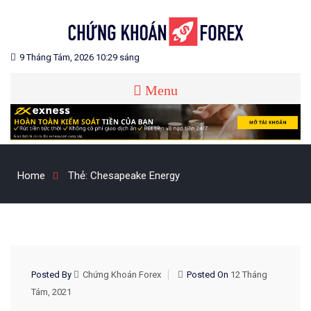
Skip
to
content
Blog chia sẻ về Chứng Khoán và Forex
CHỨNG KHOÁN FOREX
9 Tháng Tám, 2026 10:29 sáng
Menu
Home
Thẻ:
Chesapeake Energy
CHIẾN LƯỢC GIAO DỊCH
Posted By
Chứng Khoán Forex
Posted On
12 Tháng
Tám, 2021