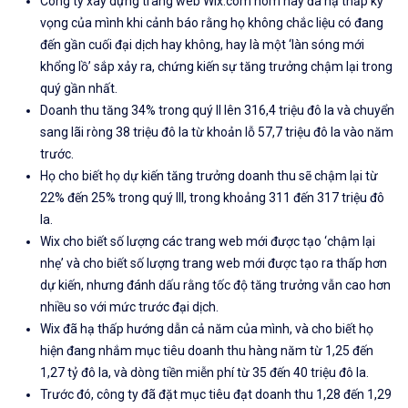
Công ty xây dựng trang web Wix.com hôm nay đã hạ thấp kỳ
vọng của mình khi cảnh báo rằng họ không chắc liệu có đang
đến gần cuối đại dịch hay không, hay là một ‘làn sóng mới
khổng lồ’ sắp xảy ra, chứng kiến ​​sự tăng trưởng chậm lại trong
quý gần nhất.
Doanh thu tăng 34% trong quý II lên 316,4 triệu đô la và chuyển
sang lãi ròng 38 triệu đô la từ khoản lỗ 57,7 triệu đô la vào năm
trước.
Họ cho biết họ dự kiến ​​tăng trưởng doanh thu sẽ chậm lại từ
22% đến 25% trong quý III, trong khoảng 311 đến 317 triệu đô
la.
Wix cho biết số lượng các trang web mới được tạo ‘chậm lại
nhẹ’ và cho biết số lượng trang web mới được tạo ra thấp hơn
dự kiến, nhưng đánh dấu rằng tốc độ tăng trưởng vẫn cao hơn
nhiều so với mức trước đại dịch.
Wix đã hạ thấp hướng dẫn cả năm của mình, và cho biết họ
hiện đang nhắm mục tiêu doanh thu hàng năm từ 1,25 đến
1,27 tỷ đô la, và dòng tiền miễn phí từ 35 đến 40 triệu đô la.
Trước đó, công ty đã đặt mục tiêu đạt doanh thu 1,28 đến 1,29