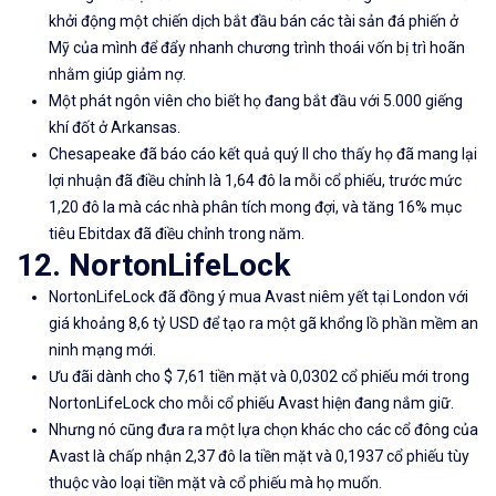
khởi động một chiến dịch bắt đầu bán các tài sản đá phiến ở
Mỹ của mình để đẩy nhanh chương trình thoái vốn bị trì hoãn
nhằm giúp giảm nợ.
Một phát ngôn viên cho biết họ đang bắt đầu với 5.000 giếng
khí đốt ở Arkansas.
Chesapeake đã báo cáo kết quả quý II cho thấy họ đã mang lại
lợi nhuận đã điều chỉnh là 1,64 đô la mỗi cổ phiếu, trước mức
1,20 đô la mà các nhà phân tích mong đợi, và tăng 16% mục
tiêu Ebitdax đã điều chỉnh trong năm.
12. NortonLifeLock
NortonLifeLock đã đồng ý mua Avast niêm yết tại London với
giá khoảng 8,6 tỷ USD để tạo ra một gã khổng lồ phần mềm an
ninh mạng mới.
Ưu đãi dành cho $ 7,61 tiền mặt và 0,0302 cổ phiếu mới trong
NortonLifeLock cho mỗi cổ phiếu Avast hiện đang nắm giữ.
Nhưng nó cũng đưa ra một lựa chọn khác cho các cổ đông của
Avast là chấp nhận 2,37 đô la tiền mặt và 0,1937 cổ phiếu tùy
thuộc vào loại tiền mặt và cổ phiếu mà họ muốn.