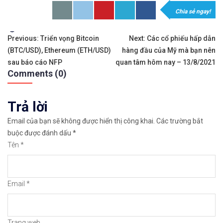
Chia sẻ ngay!
𝘟𝘦𝘮 𝘤𝘩𝘪 𝘵𝘪ế𝘵: https://chungkhoanforex.com/1
Tags:
Điều
✨🏆Đầ𝐮 𝐭ư 𝐯à 𝐋ướ𝐭 𝐬ó𝐧𝐠 𝐜á𝐜 𝐜ổ 𝐩𝐡𝐢ế𝐮 𝐭𝐫ê𝐧 𝐭𝐡ị 𝐭𝐫ườ𝐧𝐠 𝐂
Previous:
Triển vọng Bitcoin
Next:
Các cổ phiếu hấp dẫn
(BTC/USD), Ethereum (ETH/USD)
hàng đầu của Mỹ mà bạn nên
hướng
✅𝘔ở 𝘵à𝘪 𝘬𝘩𝘰ả𝘯 𝘵𝘳ê𝘯 𝘴à𝘯 𝘌𝘹𝘯𝘦𝘴𝘴 𝘜𝘺 𝘛í𝘯 𝘷
sau báo cáo NFP
quan tâm hôm nay – 13/8/2021
Comments (0)
bài
👉Sàn hỗ trợ giao dịch hơn 100+ cổ phiếu nổi tiế
viết
Trả lời
👉Thuộc top 3 sàn nổi tiếng thế giới, được nhiều
Email của bạn sẽ không được hiển thị công khai.
Các trường bắt
👉Xem hướng dẫn đầy đủ tại: https://chungkhoanfo
buộc được đánh dấu
*
Tên
*
✅𝘔ở 𝘵à𝘪 𝘬𝘩𝘰ả𝘯 𝘵𝘳ê𝘯 𝘴à𝘯 𝘯ổ𝘪 𝘵𝘪ế𝘯𝘨 𝘐𝘊𝘔𝘢𝘳𝘬𝘦
👉Xem cách mở tài khoản trên sàn ICMarkets: http
Email
*
👉Xem cách Nạp/Rút tiền từ sàn ICMarkets dễ nhất
👉Xem cách Đặt Lệnh, Đóng Lệnh và CopyTrade với 
Trang web