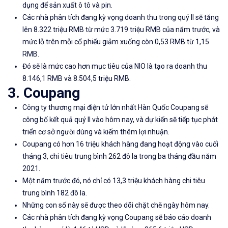
dụng để sản xuất ô tô và pin.
Các nhà phân tích đang kỳ vọng doanh thu trong quý II sẽ tăng
lên 8.322 triệu RMB từ mức 3.719 triệu RMB của năm trước, và
mức lỗ trên mỗi cổ phiếu giảm xuống còn 0,53 RMB từ 1,15
RMB.
Đó sẽ là mức cao hơn mục tiêu của NIO là tạo ra doanh thu
8.146,1 RMB và 8.504,5 triệu RMB.
3. Coupang
Công ty thương mại điện tử lớn nhất Hàn Quốc Coupang sẽ
công bố kết quả quý II vào hôm nay, và dự kiến ​​sẽ tiếp tục phát
triển cơ sở người dùng và kiếm thêm lợi nhuận.
Coupang có hơn 16 triệu khách hàng đang hoạt động vào cuối
tháng 3, chi tiêu trung bình 262 đô la trong ba tháng đầu năm
2021.
Một năm trước đó, nó chỉ có 13,3 triệu khách hàng chi tiêu
trung bình 182 đô la.
Những con số này sẽ được theo dõi chặt chẽ ngày hôm nay.
Các nhà phân tích đang kỳ vọng Coupang sẽ báo cáo doanh