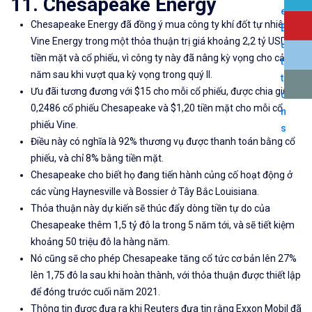
11. Chesapeake Energy
Chesapeake Energy đã đồng ý mua công ty khí đốt tự nhiên
Vine Energy trong một thỏa thuận trị giá khoảng 2,2 tỷ USD
tiền mặt và cổ phiếu, vì công ty này đã nâng kỳ vọng cho cả
năm sau khi vượt qua kỳ vọng trong quý II.
Ưu đãi tương đương với $15 cho mỗi cổ phiếu, được chia giữa
0,2486 cổ phiếu Chesapeake và $1,20 tiền mặt cho mỗi cổ
phiếu Vine.
Điều này có nghĩa là 92% thương vụ được thanh toán bằng cổ
phiếu, và chỉ 8% bằng tiền mặt.
Chesapeake cho biết họ đang tiến hành củng cố hoạt động ở
các vùng Haynesville và Bossier ở Tây Bắc Louisiana.
Thỏa thuận này dự kiến ​​sẽ thúc đẩy dòng tiền tự do của
Chesapeake thêm 1,5 tỷ đô la trong 5 năm tới, và sẽ tiết kiệm
khoảng 50 triệu đô la hàng năm.
Nó cũng sẽ cho phép Chesapeake tăng cổ tức cơ bản lên 27%
lên 1,75 đô la sau khi hoàn thành, với thỏa thuận được thiết lập
để đóng trước cuối năm 2021.
Thông tin được đưa ra khi Reuters đưa tin rằng Exxon Mobil đã