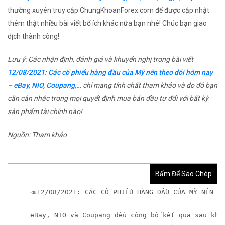
thường xuyên truy cập ChungKhoanForex.com để được cập nhật
thêm thật nhiều bài viết bổ ích khác nữa bạn nhé! Chúc bạn giao
dịch thành công!
Lưu ý: Các nhận định, đánh giá và khuyến nghị trong bài viết
12/08/2021: Các cổ phiếu hàng đầu của Mỹ nên theo dõi hôm nay
– eBay, NIO, Coupang,…
chỉ mang tính chất tham khảo và do đó bạn
cần cân nhắc trong mọi quyết định mua bán đầu tư đối với bất kỳ
sản phẩm tài chính nào!
Nguồn: Tham khảo
Bấm Để Sao Chép
📣12/08/2021: CÁC CỔ PHIẾU HÀNG ĐẦU CỦA MỸ NÊN T
eBay, NIO và Coupang đều công bố kết quả sau khi