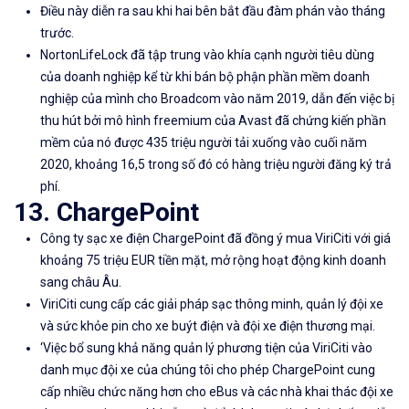
Điều này diễn ra sau khi hai bên bắt đầu đàm phán vào tháng
trước.
NortonLifeLock đã tập trung vào khía cạnh người tiêu dùng
của doanh nghiệp kể từ khi bán bộ phận phần mềm doanh
nghiệp của mình cho Broadcom vào năm 2019, dẫn đến việc bị
thu hút bởi mô hình freemium của Avast đã chứng kiến ​​phần
mềm của nó được 435 triệu người tải xuống vào cuối năm
2020, khoảng 16,5 trong số đó có hàng triệu người đăng ký trả
phí.
13. ChargePoint
Công ty sạc xe điện ChargePoint đã đồng ý mua ViriCiti với giá
khoảng 75 triệu EUR tiền mặt, mở rộng hoạt động kinh doanh
sang châu Âu.
ViriCiti cung cấp các giải pháp sạc thông minh, quản lý đội xe
và sức khỏe pin cho xe buýt điện và đội xe điện thương mại.
‘Việc bổ sung khả năng quản lý phương tiện của ViriCiti vào
danh mục đội xe của chúng tôi cho phép ChargePoint cung
cấp nhiều chức năng hơn cho eBus và các nhà khai thác đội xe