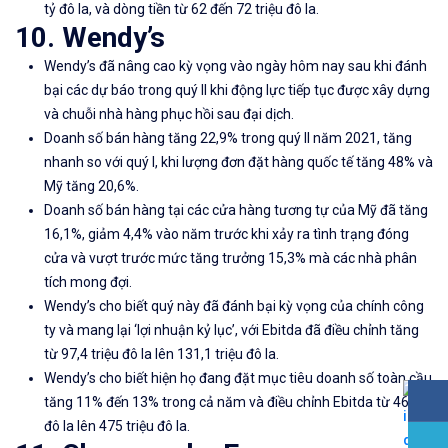
tỷ đô la, và dòng tiền từ 62 đến 72 triệu đô la.
10. Wendy’s
Wendy’s đã nâng cao kỳ vọng vào ngày hôm nay sau khi đánh
bại các dự báo trong quý II khi động lực tiếp tục được xây dựng
và chuỗi nhà hàng phục hồi sau đại dịch.
Doanh số bán hàng tăng 22,9% trong quý II năm 2021, tăng
nhanh so với quý I, khi lượng đơn đặt hàng quốc tế tăng 48% và
Mỹ tăng 20,6%.
Doanh số bán hàng tại các cửa hàng tương tự của Mỹ đã tăng
16,1%, giảm 4,4% vào năm trước khi xảy ra tình trạng đóng
cửa và vượt trước mức tăng trưởng 15,3% mà các nhà phân
tích mong đợi.
Wendy’s cho biết quý này đã đánh bại kỳ vọng của chính công
ty và mang lại ‘lợi nhuận kỷ lục’, với Ebitda đã điều chỉnh tăng
từ 97,4 triệu đô la lên 131,1 triệu đô la.
Wendy’s cho biết hiện họ đang đặt mục tiêu doanh số toàn cầu
tăng 11% đến 13% trong cả năm và điều chỉnh Ebitda từ 465
đô la lên 475 triệu đô la.