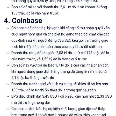
thu hàng quý là 4,46 tỷ USD, và lỗ ròng 265,6 triệu USD.
Con số đó sẽ so với doanh thu 2,61 tỷ đô la và khoản lỗ ròng
105 triệu đô la vào năm trước.
4. Coinbase
Coinbase đã đánh bại kỳ vọng khi công bố thu nhập quý II vào
cuối ngày hôm qua và cho biết họ đang theo dõi chặt chẽ các
quy định sau khi người đứng đầu SEC kêu gọi thị trường giao
dịch tiền điện tử phải tuân theo các quy tắc chặt chẽ hơn.
Doanh thu ròng đã tăng lên 2,03 tỷ đô la từ chỉ 178 triệu đô la
của năm trước, và 1,59 tỷ đô la trong quý trước.
Con số này vượt xa dự báo 1,7 tỷ đô la của các nhà phân tích,
khi người dùng giao dịch hàng tháng đã tăng lên 8,8 triệu từ
6,1 triệu ba tháng trước đó.
Doanh thu từ đăng ký và dịch vụ cũng cải thiện rõ rệt lên hơn
100 triệu đô la từ chỉ 56 triệu đô la trong quý đầu tiên.
EPS điều chỉnh đạt 3,45 USD / cổ phiếu, cao hơn mức 2,33 USD
mà thị trường mong đợi.
Coinbase cảnh báo họ dự kiến ​​khối lượng giao dịch sẽ thấp
hơn trong quý III so với quý II, nhưng đã vẽ ra triển vọng tươi