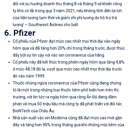
đối với xu hướng doanh thu tháng 8 và tháng 9 sẽ khiến công
ty khó có lãi trong quý 3 năm 2021, nếu không tính đến lợi ích
của tiền lương tạm thời và giảm chi phí lương do hỗ trợ trả
lương’ – Southwest Airlines cho biết.
6. Pfizer
Cổ phiếu của Pfizer đạt mức cao nhất mọi thời đại vào ngày
hôm qua và đã tăng hơn 20% chỉ trong tháng trước, được thúc
đẩy bởi sự tin cậy với vắc-xin coronavirus của hãng.
Cổ phiếu này đã kết thúc trong phiên ngày hôm qua tăng 4,8%
ở mức 48,18 đô la, vượt qua mức cao nhất mọi thời đại trước
đó vào năm 1999.
Thuốc chủng ngừa coronavirus của Pfizer cũng đang chứng
tỏ là một trong những loại thuốc tiêm phổ biến hơn trên thị
trường, với tin tức ra ngày hôm qua rằng Ấn Độ đang đàm
phán về mua 50 triệu liều mà công ty đã phát triển với đối tác
BioNTech của Châu Âu.
Nhà sản xuất vắc xin Moderna cũng đã đạt mức cao mới gần
đây và tăng hơn 90% trong tháng qua khi những mũi tiêm của