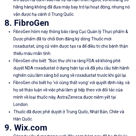
hãng hàng không đã đưa máy bay trở lại hoạt động, nhưng nó
vẫn được hạ cánh ở Trung Quốc.
8. FibroGen
FibroGen hôm nay thông báo rằng Cục Quản lý Thực phẩm &
Dược phẩm đã từ chối Đơn đăng ký dòng Thuốc mới
roxadustat, ứng cử viên được tạo ra để điều trị cho bệnh thận
thiếu máu mãn tính.
FibroGen cho biết: “Bức thư chỉ ra rằng FDA sẽ không phê
duyệt NDA roxadustat ở dạng hiện tại và đã yêu cầu tiến hành
nghiên cứu lâm sàng bổ sung về roxadustat trước khi gửi lại.
FibroGen cho biết họ ‘vô cùng thất vọng’ với quyết định này, và
họ sẽ thảo luận về việc phải làm gì tiếp theo với đối tác của
mình về loại thuốc này, AstraZeneca được niêm yết tại
London.
Thuốc đã được phê duyệt ở Trung Quốc, Nhật Bản, Chile và
Hàn Quốc.
9. Wix.com