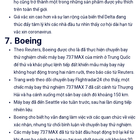
họ cũng trở thành một trong những sản phẩm được yêu thích
trên toàn thế giới.
Giá vắc xin cao hơn và sự lan rộng của biến thể Delta đang
thúc đẩy tâm lý khi các nhà đầu tư nhìn thấy cơ hội dài hạn từ
vắc xin coronavirus.
7. Boeing
Theo Reuters, Boeing được cho là đã thực hiện chuyến bay
thử nghiệm chiếc máy bay 737 MAX của mình ở Trung Quốc
để thử và khắc phục lệnh tiếp đất khiến mẫu máy bay này
không hoạt động trong hai năm rưỡi, theo báo cáo từ Reuters.
Trang web theo dõi chuyến bay Flightradar24 cho thấy, một
chiếc máy bay thử nghiệm 737 MAX 7 đã cất cánh từ Thượng
Hải và hạ cánh xuống một sân bay cách đó khoảng 150 km.
Máy bay đã đến Seattle vào tuần trước, sau hai lần dừng tiếp
nhiên liệu.
Boeing cho biết họ vẫn đang làm việc với các quan chức về việc
xác nhận, nhưng từ chối bình luận về chuyến bay thử nghiệm.
Các máy bay 737 MAX đã từ từ bắt đầu hoạt động trở lại kể từ
khi được hạ cánh sau hai vụ tai nạn chết người, với khoảng 30