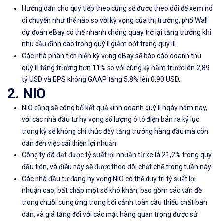
Hướng dẫn cho quý tiếp theo cũng sẽ được theo dõi để xem nó
di chuyển như thế nào so với kỳ vọng của thị trường, phố Wall
dự đoán eBay có thể nhanh chóng quay trở lại tăng trưởng khi
nhu cầu đỉnh cao trong quý II giảm bớt trong quý III.
Các nhà phân tích hiện kỳ ​​vọng eBay sẽ báo cáo doanh thu
quý III tăng trưởng hơn 11% so với cùng kỳ năm trước lên 2,89
tỷ USD và EPS không GAAP tăng 5,8% lên 0,90 USD.
2. NIO
NIO cũng sẽ công bố kết quả kinh doanh quý II ngày hôm nay,
với các nhà đầu tư hy vọng số lượng ô tô điện bán ra kỷ lục
trong kỳ sẽ không chỉ thúc đẩy tăng trưởng hàng đầu mà còn
dẫn đến việc cải thiện lợi nhuận.
Công ty đã đạt được tỷ suất lợi nhuận từ xe là 21,2% trong quý
đầu tiên, và điều này sẽ được theo dõi chặt chẽ trong tuần này.
Các nhà đầu tư đang hy vọng NIO có thể duy trì tỷ suất lợi
nhuận cao, bất chấp một số khó khăn, bao gồm các vấn đề
trong chuỗi cung ứng trong bối cảnh toàn cầu thiếu chất bán
dẫn, và giá tăng đối với các mặt hàng quan trọng được sử