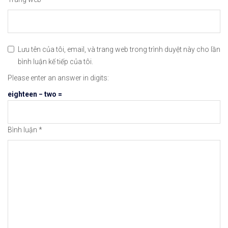
🔗https://chungkhoanforex.com/12-08-2021-cac-co-
😘Cảm ơn bạn đã xem thông tin😘🍀🤗Chúc bạn giao 
Lưu tên của tôi, email, và trang web trong trình duyệt này cho lần
bình luận kế tiếp của tôi.
#icmarkets #exness #taichinh #dautu #chungkhoan 
Please enter an answer in digits:
eighteen − two =
Bình luận
*