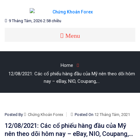
Skip
to
content
Blog chia sẻ về Chứng Khoán và Forex
CHỨNG KHOÁN FOREX
9 Tháng Tám, 2026 2:58 chiều
Menu
Home
12/08/2021: Các cổ phiếu hàng đầu của Mỹ nên theo dõi hôm
nay – eBay, NIO, Coupang,…
Posted By
Chứng Khoán Forex
Posted On
12 Tháng Tám, 2021
12/08/2021: Các cổ phiếu hàng đầu của Mỹ
nên theo dõi hôm nay – eBay, NIO, Coupang,…