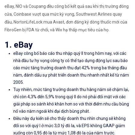
eBay, NIO và Coupang đều công bố kết quả sau khi thị trường đóng
cửa, Coinbase vượt qua mức kỳ vọng, Southwest Airlines quay
đầu, NortonLifeLock mua Avast, đơn đăng ký dòng thuốc mới của
FibroGen bị FDA từ chối, và Wix hạ thấp mục tiêu của họ.
1. eBay
eBay công bố báo cáo thu nhập quý II trong hôm nay, với các
nhà đầu tư hy vọng công ty có thể tạo dựng động lực sau báo
cáo mức tăng trưởng doanh thu đạt 42% trong ba tháng đầu
năm, đánh dấu sự phát triển doanh thu nhanh nhất kể từ năm
2005.
Tuy nhiên, mức tăng trưởng doanh thu hàng năm sẽ chậm lại,
chỉ còn 4,3% đến 5,9% trong quý II do nó phải đối mặt với các
giải pháp so sánh khó khăn hơn so với thời điểm nhu cầu bùng
nổ vào năm ngoái khi đại dịch bùng phát.
Điều này dự kiến ​​sẽ cho thấy doanh thu nhìn chung sẽ không
đổi so với quý I ở mức 3,0 tỷ đô la, và EPS không GAAP giảm
xuống còn 0,95 đô la từ mức 1,08 đô la của năm trước.