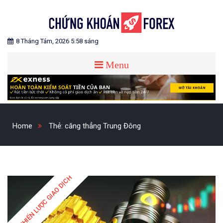
Skip
to
content
Blog chia sẻ về Chứng Khoán và Forex
CHỨNG KHOÁN FOREX
8 Tháng Tám, 2026 5:58 sáng
Menu
Home
Thẻ:
căng thẳng Trung Đông
CHIẾN LƯỢC GIAO DỊCH