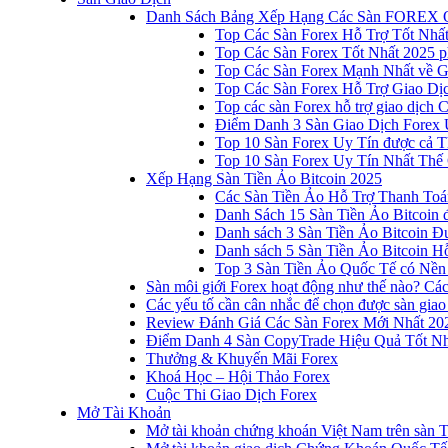
Danh Sách Bảng Xếp Hạng Các Sàn FOREX 
Top Các Sàn Forex Hỗ Trợ Tốt Nhấ
Top Các Sàn Forex Tốt Nhất 2025 p
Top Các Sàn Forex Mạnh Nhất về 
Top Các Sàn Forex Hỗ Trợ Giao D
Top các sàn Forex hỗ trợ giao dịch
Điểm Danh 3 Sàn Giao Dịch Forex 
Top 10 Sàn Forex Uy Tín được cả T
Top 10 Sàn Forex Uy Tín Nhất Thế
Xếp Hạng Sàn Tiền Ảo Bitcoin 2025
Các Sàn Tiền Ảo Hỗ Trợ Thanh Toá
Danh Sách 15 Sàn Tiền Ảo Bitcoin đ
Danh sách 3 Sàn Tiền Ảo Bitcoin 
Danh sách 5 Sàn Tiền Ảo Bitcoin Hỗ
Top 3 Sàn Tiền Ảo Quốc Tế có Nền
Sàn môi giới Forex hoạt động như thế nào? Các 
Các yếu tố cần cân nhắc để chọn được sàn giao
Review Đánh Giá Các Sàn Forex Mới Nhất 20
Điểm Danh 4 Sàn CopyTrade Hiệu Quả Tốt Nh
Thưởng & Khuyến Mãi Forex
Khoá Học – Hội Thảo Forex
Cuộc Thi Giao Dịch Forex
Mở Tài Khoản
Mở tài khoản chứng khoán Việt Nam trên sàn