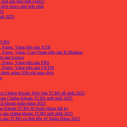
 loại sàn môi giới Forex?
 dịch forex phù hợp nhất
25
ất 2025
 TCBS
, Forex, Vàng trên sàn XTB
 Forex, Vàng, CopyTrade trên sàn ICMarkets
ên sàn Exness
 Forex, Vàng trên sàn FBS
, Forex, Vàng trên sàn FXTM
e được giảm 10% phí giao dịch
no
h Chứng Khoán Trên Sàn TCBS dễ nhất 2025
oản Chứng Khoán TCBS mới nhất 2025
Tài khoản ngân hàng 2025
ng Khoán TCBS từ Ngân Hàng bất kỳ
n sàn chứng khoán TCBS mới nhất 2025
 sàn TCBS và Rút tiền về Ngân Hàng 2025