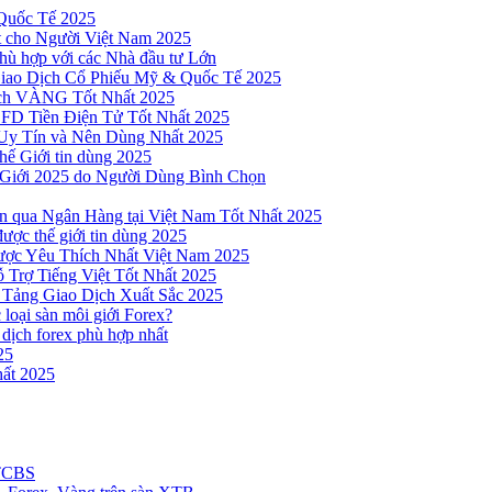
Quốc Tế 2025
t cho Người Việt Nam 2025
hù hợp với các Nhà đầu tư Lớn
Giao Dịch Cổ Phiếu Mỹ & Quốc Tế 2025
ịch VÀNG Tốt Nhất 2025
 CFD Tiền Điện Tử Tốt Nhất 2025
Uy Tín và Nên Dùng Nhất 2025
hế Giới tin dùng 2025
 Giới 2025 do Người Dùng Bình Chọn
n qua Ngân Hàng tại Việt Nam Tốt Nhất 2025
ược thế giới tin dùng 2025
Được Yêu Thích Nhất Việt Nam 2025
 Trợ Tiếng Việt Tốt Nhất 2025
 Tảng Giao Dịch Xuất Sắc 2025
loại sàn môi giới Forex?
 dịch forex phù hợp nhất
25
ất 2025
 TCBS