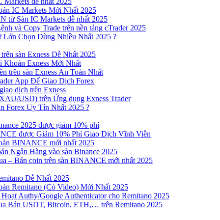
 Markets dễ nhất 2025
ản IC Markets Mới Nhất 2025
từ Sàn IC Markets dễ nhất 2025
nh và Copy Trade trên nền tảng cTrader 2025
ư Lớn Chọn Dùng Nhiều Nhất 2025 ?
trên sàn Exness Dễ Nhất 2025
 Khoản Exness Mới Nhất
n trên sàn Exness An Toàn Nhất
ader App Để Giao Dịch Forex
iao dịch trên Exness
XAU/USD) trên Ứng dụng Exness Trader
n Forex Uy Tín Nhất 2025 ?
inance 2025 được giảm 10% phí
NCE được Giảm 10% Phí Giao Dịch Vĩnh Viễn
oản BINANCE mới nhất 2025
ản Ngân Hàng vào sàn Binance 2025
 Mua – Bán coin trên sàn BINANCE mới nhất 2025
emitano Dễ Nhất 2025
ản Remitano (Có Video) Mới Nhất 2025
Hoạt Authy/Google Authenticator cho Remitano 2025
a Bán USDT, Bitcoin, ETH,… trên Remitano 2025