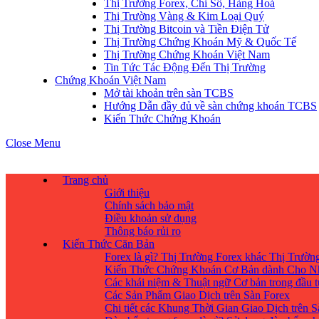
Thị Trường Forex, Chỉ Số, Hàng Hoá
Thị Trường Vàng & Kim Loại Quý
Thị Trường Bitcoin và Tiền Điện Tử
Thị Trường Chứng Khoán Mỹ & Quốc Tế
Thị Trường Chứng Khoán Việt Nam
Tin Tức Tác Động Đến Thị Trường
Chứng Khoán Việt Nam
Mở tài khoản trên sàn TCBS
Hướng Dẫn đầy đủ về sàn chứng khoán TCBS
Kiến Thức Chứng Khoán
Close Menu
Trang chủ
Giới thiệu
Chính sách bảo mật
Điều khoản sử dụng
Thông báo rủi ro
Kiến Thức Căn Bản
Forex là gì? Thị Trường Forex khác Thị Trườ
Kiến Thức Chứng Khoán Cơ Bản dành Cho N
Các khái niệm & Thuật ngữ Cơ bản trong đầu 
Các Sản Phẩm Giao Dịch trên Sàn Forex
Chi tiết các Khung Thời Gian Giao Dịch trên 