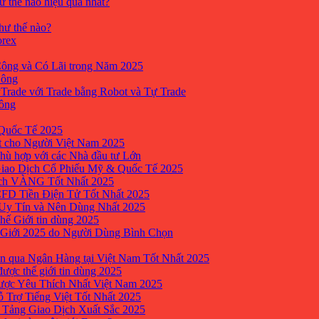
ư thế nào hiệu quả nhất?
như thế nào?
orex
ông và Có Lãi trong Năm 2025
Công
yTrade với Trade bằng Robot và Tự Trade
công
Quốc Tế 2025
t cho Người Việt Nam 2025
hù hợp với các Nhà đầu tư Lớn
Giao Dịch Cổ Phiếu Mỹ & Quốc Tế 2025
ịch VÀNG Tốt Nhất 2025
 CFD Tiền Điện Tử Tốt Nhất 2025
 Uy Tín và Nên Dùng Nhất 2025
hế Giới tin dùng 2025
 Giới 2025 do Người Dùng Bình Chọn
n qua Ngân Hàng tại Việt Nam Tốt Nhất 2025
ược thế giới tin dùng 2025
Được Yêu Thích Nhất Việt Nam 2025
ỗ Trợ Tiếng Việt Tốt Nhất 2025
 Tảng Giao Dịch Xuất Sắc 2025