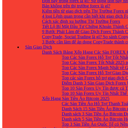
Đòn bẩy trong forex là gì? Sử dụng đòn bẩy nh
Bán khống trên thị trường forex là gì?
Kiếm tiền từ giao dịch trên Thị Trường Forex 
4 loại Lệnh quan trọng cần biết khi giao dịch F
Cách xác định xu hướng Thị Trường Forex
Tiết Lộ Bí Mật Đầu Tư Chứng Khoán Thành C
9 Bước Phải Làm để Giao Dịch Forex Thành 
CopyTrade, Social Trading là gì? So sánh Cop
3 Bước cần làm để áp dụng CopyTrade thành 
Sàn Giao Dịch
Danh Sách Bảng Xếp Hạng Các Sàn FOREX 
Top Các Sàn Forex Hỗ Trợ Tốt Nhấ
Top Các Sàn Forex Tốt Nhất 2025 p
Top Các Sàn Forex Mạnh Nhất về 
Top Các Sàn Forex Hỗ Trợ Giao D
Top các sàn Forex hỗ trợ giao dịch
Điểm Danh 3 Sàn Giao Dịch Forex
Top 10 Sàn Forex Uy Tín được cả T
Top 10 Sàn Forex Uy Tín Nhất Thế
Xếp Hạng Sàn Tiền Ảo Bitcoin 2025
Các Sàn Tiền Ảo Hỗ Trợ Thanh Toá
Danh Sách 15 Sàn Tiền Ảo Bitcoin đ
Danh sách 3 Sàn Tiền Ảo Bitcoin 
Danh sách 5 Sàn Tiền Ảo Bitcoin H
Top 3 Sàn Tiền Ảo Quốc Tế có Nền