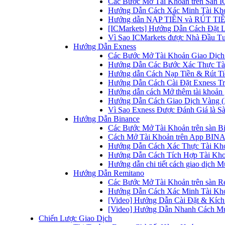
Các Bước Mở Tài Khoản trên Sàn IC
Hướng Dẫn Cách Xác Minh Tài Kho
Hướng dẫn NẠP TIỀN và RÚT TIỀN 
[ICMarkets] Hướng Dẫn Cách Đặt Lệ
Vì Sao ICMarkets được Nhà Đầu T
Hướng Dẫn Exness
Các Bước Mở Tài Khoản Giao Dịch 
Hướng Dẫn Các Bước Xác Thực Tài
Hướng dẫn Cách Nạp Tiền & Rút Tiề
Hướng Dẫn Cách Cài Đặt Exness Tr
Hướng dẫn cách Mở thêm tài khoản g
Hướng Dẫn Cách Giao Dịch Vàng (
Vì Sao Exness Được Đánh Giá là Sà
Hướng Dẫn Binance
Các Bước Mở Tài Khoản trên sàn B
Cách Mở Tài Khoản trên App BINA
Hướng Dẫn Cách Xác Thực Tài Kh
Hướng Dẫn Cách Tích Hợp Tài Kho
Hướng dẫn chi tiết cách giao dịch
Hướng Dẫn Remitano
Các Bước Mở Tài Khoản trên sàn R
Hướng Dẫn Cách Xác Minh Tài Kho
[Video] Hướng Dẫn Cài Đặt & Kích 
[Video] Hướng Dẫn Nhanh Cách Mu
Chiến Lược Giao Dịch