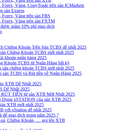
, Forex, Vàng trên sàn XTB
 Forex, Vàng, CopyTrade trên sàn ICMarkets
ên sàn Exness
 Forex, Vàng trên sàn FBS
, Forex, Vàng trên sàn FXTM
e được giảm 10% phí giao dịch
no
h Chứng Khoán Trên Sàn TCBS dễ nhất 2025
oản Chứng Khoán TCBS mới nhất 2025
Tài khoản ngân hàng 2025
ng Khoán TCBS từ Ngân Hàng bất kỳ
n sàn chứng khoán TCBS mới nhất 2025
 sàn TCBS và Rút tiền về Ngân Hàng 2025
sàn XTB Dễ Nhất 2025
B Dễ Nhất 2025
 RÚT TIỀN từ sàn XTB Mới Nhất 2025
ng Dụng xSTATION của sàn XTB 2025
Sàn XTB mới nhất 2025
B với xStation dễ nhất 2025
 để giao dịch trong năm 2025 ?
Hoá, Chứng Khoán, … gọi tên XTB