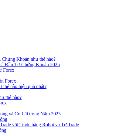
ng Chứng Khoán như thế nào?
hà Đầu Tư Chứng Khoán 2025
ư Forex
àn Forex
ư thế nào hiệu quả nhất?
hư thế nào?
orex
ông và Có Lãi trong Năm 2025
Công
yTrade với Trade bằng Robot và Tự Trade
ông