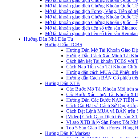
Mở tài khoản giao dịch Chứng Khoán Quốc Tế
Mở tài khoản giao dịch Chứng Khoán Quốc Tế,
Mở tài khoản giao dịch Forex, Vàng, Tiền số tr
Mở tài khoản giao dịch Chứng Khoán Quốc Tế,
Mở tài khoản giao dịch Chứng Khoán Quốc Tế
Mở tài khoản giao dịch tiền số trên sàn Binanc
Mở tài khoản giao dịch tiền số trên sàn Remita
Hướng Dẫn Nhà Đầu Tư
Hướng Dẫn TCBS
Hướng Dẫn Mở Tài Khoản Giao Dịc
Hướng Dẫn Cách Xác Minh Tài Kh
Cách liên kết Tài khoản TCBS với 
Cách Nạp Tiền vào Tài Khoản Chứ
Hướng dẫn cách MUA Cổ Phiếu trê
Hướng dẫn Cách BÁN Cổ phiếu trên
Hướng Dẫn XTB
Các Bước Mở Tài Khoản Mới trên 
Các Bước Xác Thực Tài Khoản XT
Hướng Dẫn Các Bước NẠP TIỀN –
Cách Cài Đặt và Cách Sử Dụng Ứ
Cách Đặt Lệnh MUA và BÁN trên 
[Video] Cách Giao Dịch trên sàn XT
Vì sao XTB là Sàn Forex Tốt Nhất
Top 5 Sàn Giao Dịch Forex, Hàng 
Hướng Dẫn ICMarkets