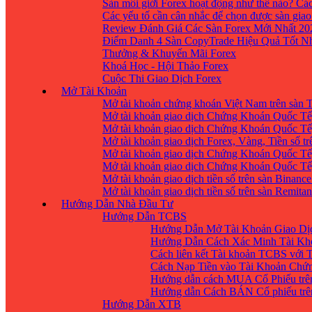
Sàn môi giới Forex hoạt động như thế nào? Các
Các yếu tố cần cân nhắc để chọn được sàn giao
Review Đánh Giá Các Sàn Forex Mới Nhất 20
Điểm Danh 4 Sàn CopyTrade Hiệu Quả Tốt Nh
Thưởng & Khuyến Mãi Forex
Khoá Học - Hội Thảo Forex
Cuộc Thi Giao Dịch Forex
Mở Tài Khoản
Mở tài khoản chứng khoán Việt Nam trên sàn
Mở tài khoản giao dịch Chứng Khoán Quốc Tế
Mở tài khoản giao dịch Chứng Khoán Quốc Tế,
Mở tài khoản giao dịch Forex, Vàng, Tiền số tr
Mở tài khoản giao dịch Chứng Khoán Quốc Tế,
Mở tài khoản giao dịch Chứng Khoán Quốc Tế
Mở tài khoản giao dịch tiền số trên sàn Binanc
Mở tài khoản giao dịch tiền số trên sàn Remita
Hướng Dẫn Nhà Đầu Tư
Hướng Dẫn TCBS
Hướng Dẫn Mở Tài Khoản Giao Dịc
Hướng Dẫn Cách Xác Minh Tài Kh
Cách liên kết Tài khoản TCBS với 
Cách Nạp Tiền vào Tài Khoản Chứ
Hướng dẫn cách MUA Cổ Phiếu trê
Hướng dẫn Cách BÁN Cổ phiếu trên
Hướng Dẫn XTB