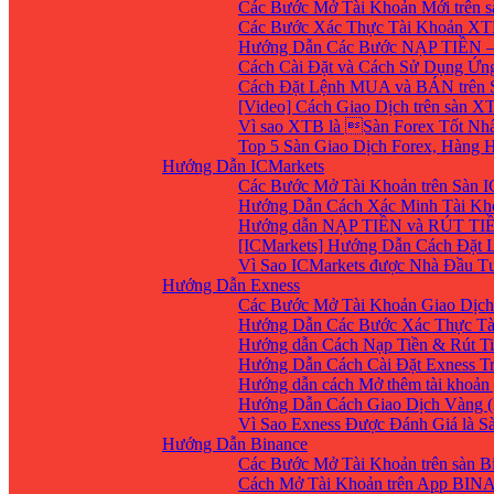
Các Bước Mở Tài Khoản Mới trên 
Các Bước Xác Thực Tài Khoản XT
Hướng Dẫn Các Bước NẠP TIỀN –
Cách Cài Đặt và Cách Sử Dụng Ứ
Cách Đặt Lệnh MUA và BÁN trên 
[Video] Cách Giao Dịch trên sàn XT
Vì sao XTB là Sàn Forex Tốt Nhất
Top 5 Sàn Giao Dịch Forex, Hàng
Hướng Dẫn ICMarkets
Các Bước Mở Tài Khoản trên Sàn IC
Hướng Dẫn Cách Xác Minh Tài Kho
Hướng dẫn NẠP TIỀN và RÚT TIỀN 
[ICMarkets] Hướng Dẫn Cách Đặt Lệ
Vì Sao ICMarkets được Nhà Đầu T
Hướng Dẫn Exness
Các Bước Mở Tài Khoản Giao Dịch 
Hướng Dẫn Các Bước Xác Thực Tà
Hướng dẫn Cách Nạp Tiền & Rút Ti
Hướng Dẫn Cách Cài Đặt Exness Tr
Hướng dẫn cách Mở thêm tài khoản g
Hướng Dẫn Cách Giao Dịch Vàng (
Vì Sao Exness Được Đánh Giá là S
Hướng Dẫn Binance
Các Bước Mở Tài Khoản trên sàn B
Cách Mở Tài Khoản trên App BIN