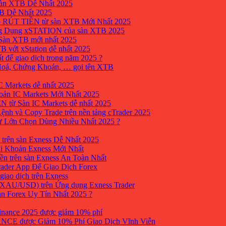
sàn XTB Dễ Nhất 2025
B Dễ Nhất 2025
 RÚT TIỀN từ sàn XTB Mới Nhất 2025
ng Dụng xSTATION của sàn XTB 2025
Sàn XTB mới nhất 2025
B với xStation dễ nhất 2025
 để giao dịch trong năm 2025 ?
 Hoá, Chứng Khoán, … gọi tên XTB
 Markets dễ nhất 2025
ản IC Markets Mới Nhất 2025
từ Sàn IC Markets dễ nhất 2025
nh và Copy Trade trên nền tảng cTrader 2025
ư Lớn Chọn Dùng Nhiều Nhất 2025 ?
trên sàn Exness Dễ Nhất 2025
i Khoản Exness Mới Nhất
ền trên sàn Exness An Toàn Nhất
ader App Để Giao Dịch Forex
iao dịch trên Exness
XAU/USD) trên Ứng dụng Exness Trader
àn Forex Uy Tín Nhất 2025 ?
inance 2025 được giảm 10% phí
ANCE được Giảm 10% Phí Giao Dịch Vĩnh Viễn