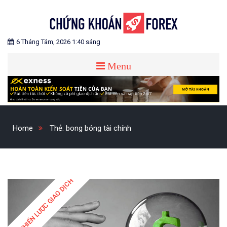
Skip
to
content
Blog chia sẻ về Chứng Khoán và Forex
CHỨNG KHOÁN FOREX
6 Tháng Tám, 2026 1:40 sáng
Menu
Home
Thẻ:
bong bóng tài chính
CHIẾN LƯỢC GIAO DỊCH