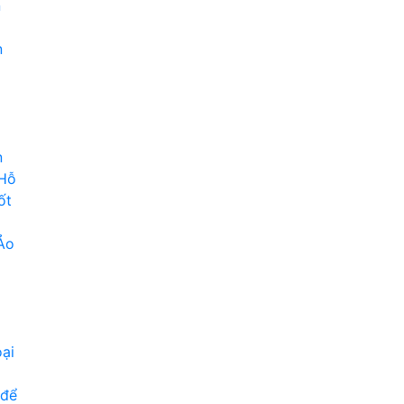
n
n
n
 Hỗ
ốt
Ảo
ại
 để