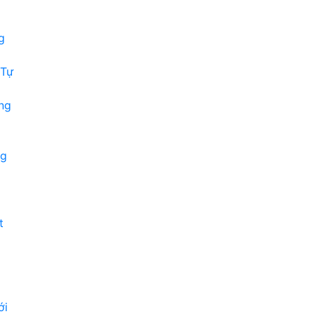
g
 Tự
ng
ng
t
ới