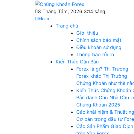
Skip
Chứng Khoán
to
Blog chia sẻ về Chứng Khoán và Forex
8 Tháng Tám, 2026 3:14 sáng
content
Menu
Forex
Trang chủ
Giới thiệu
Chính sách bảo mật
Điều khoản sử dụng
Thông báo rủi ro
Kiến Thức Căn Bản
Forex là gì? Thị Trường
Forex khác Thị Trường
Chứng Khoán như thế nà
Kiến Thức Chứng Khoán 
Bản dành Cho Nhà Đầu T
Chứng Khoán 2025
Các khái niệm & Thuật n
Cơ bản trong đầu tư For
Các Sản Phẩm Giao Dịch
trên Sàn Forex