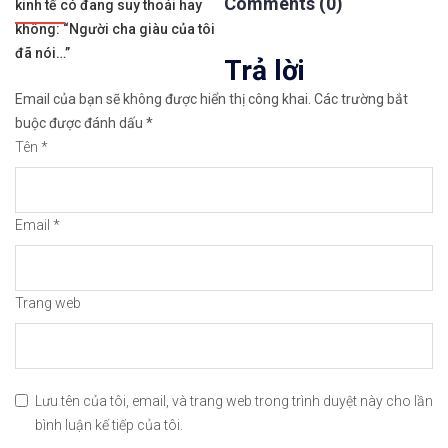
hướng
Comments (0)
kinh tế có đang suy thoái hay
bài
không: “Người cha giàu của tôi
✅𝘔ở 𝘵à𝘪 𝘬𝘩𝘰ả𝘯 𝘵𝘳ê𝘯 𝘴à𝘯 𝘐𝘊𝘔𝘢𝘳𝘬𝘦𝘵𝘴 𝘯ổ𝘪 𝘵𝘪ế
đã nói…”
Trả lời
viết
✅𝘔ở 𝘵à𝘪 𝘬𝘩𝘰ả𝘯 𝘵𝘳ê𝘯 𝘴à𝘯 𝘉𝘪𝘯𝘢𝘯𝘤𝘦 𝘯ổ𝘪 𝘵𝘪ế𝘯𝘨 𝘯
Email của bạn sẽ không được hiển thị công khai.
Các trường bắt
buộc được đánh dấu
*
🔗https://chungkhoanforex.com/chi-so-niem-tin-cu
Tên
*
😘Cảm ơn bạn đã xem thông tin😘🍀🤗Chúc bạn giao 
Email
*
#icmarkets #binance #exness #taichinh #dautu #fo
Trang web
Lưu tên của tôi, email, và trang web trong trình duyệt này cho lần
bình luận kế tiếp của tôi.