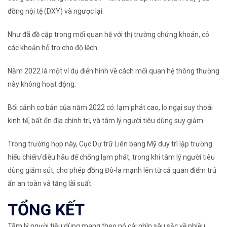
đồng nội tệ (DXY) và ngược lại.
Như đã đề cập trong mối quan hệ với thị trường chứng khoán, có
các khoản hỗ trợ cho độ lệch.
Năm 2022 là một ví dụ điển hình về cách mối quan hệ thông thường
này không hoạt động.
Bối cảnh cơ bản của năm 2022 có: lạm phát cao, lo ngại suy thoái
kinh tế, bất ổn địa chính trị, và tâm lý người tiêu dùng suy giảm.
Trong trường hợp này, Cục Dự trữ Liên bang Mỹ duy trì lập trường
hiếu chiến/diều hâu để chống lạm phát, trong khi tâm lý người tiêu
dùng giảm sút, cho phép đồng Đô-la mạnh lên từ cả quan điểm trú
ẩn an toàn và tăng lãi suất.
TỔNG KẾT
Tâm lý người tiêu dùng mang theo nó cái nhìn sâu sắc về nhiều