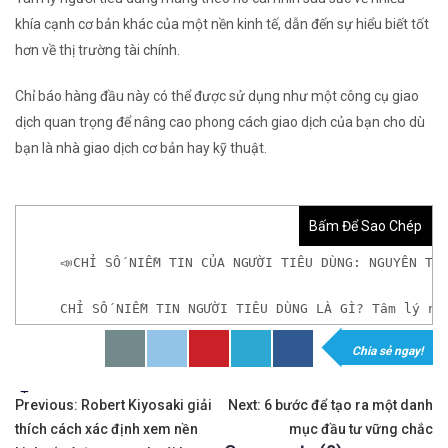
khía cạnh cơ bản khác của một nền kinh tế, dẫn đến sự hiểu biết tốt
hơn về thị trường tài chính.
Chỉ báo hàng đầu này có thể được sử dụng như một công cụ giao
dịch quan trọng để nâng cao phong cách giao dịch của bạn cho dù
bạn là nhà giao dịch cơ bản hay kỹ thuật.
Bấm Để Sao Chép
📣CHỈ SỐ NIỀM TIN CỦA NGƯỜI TIÊU DÙNG: NGUYÊN TẮ
CHỈ SỐ NIỀM TIN NGƯỜI TIÊU DÙNG LÀ GÌ? Tâm lý ng
Chia sẻ ngay!
𝘟𝘦𝘮 𝘤𝘩𝘪 𝘵𝘪ế𝘵: https://chungkhoanforex.com/c
Tags:
Điều
✨🏆𝐌ở 𝐭à𝐢 𝐤𝐡𝐨ả𝐧 𝐠𝐢𝐚𝐨 𝐝ị𝐜𝐡 𝐭ạ𝐢 𝐜á𝐜 𝐬à𝐧 𝐭ố𝐭 𝐧𝐡ấ𝐭 𝐭𝐡ế 𝐠𝐢ớ
Previous:
Robert Kiyosaki giải
Next:
6 bước để tạo ra một danh
thích cách xác định xem nền
mục đầu tư vững chắc
✅𝘔ở 𝘵à𝘪 𝘬𝘩𝘰ả𝘯 𝘵𝘳ê𝘯 𝘴à𝘯 𝘧𝘰𝘳𝘦𝘹 𝘌𝘹𝘯𝘦𝘴𝘴 𝘜