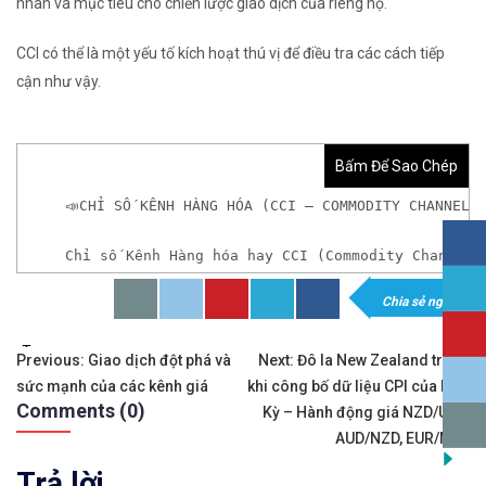
nhân và mục tiêu cho chiến lược giao dịch của riêng họ.
CCI có thể là một yếu tố kích hoạt thú vị để điều tra các cách tiếp
cận như vậy.
Bấm Để Sao Chép
📣CHỈ SỐ KÊNH HÀNG HÓA (CCI – COMMODITY CHANNEL 
Chỉ số Kênh Hàng hóa hay CCI (Commodity Channel 
Chia sẻ ngay!
𝘟𝘦𝘮 𝘤𝘩𝘪 𝘵𝘪ế𝘵: https://chungkhoanforex.com/c
Tags:
Điều
✨🏆𝐌ở 𝐭à𝐢 𝐤𝐡𝐨ả𝐧 𝐠𝐢𝐚𝐨 𝐝ị𝐜𝐡 𝐭ạ𝐢 𝐜á𝐜 𝐬à𝐧 𝐭ố𝐭 𝐧𝐡ấ𝐭 𝐭𝐡ế 𝐠𝐢ớ
Previous:
Giao dịch đột phá và
Next:
Đô la New Zealand trước
sức mạnh của các kênh giá
khi công bố dữ liệu CPI của Hoa
hướng
✅𝘔ở 𝘵à𝘪 𝘬𝘩𝘰ả𝘯 𝘵𝘳ê𝘯 𝘴à𝘯 𝘧𝘰𝘳𝘦𝘹 𝘌𝘹𝘯𝘦𝘴𝘴 𝘜
Comments (0)
Kỳ – Hành động giá NZD/USD,
bài
AUD/NZD, EUR/NZD
✅𝘔ở 𝘵à𝘪 𝘬𝘩𝘰ả𝘯 𝘵𝘳ê𝘯 𝘴à𝘯 𝘐𝘊𝘔𝘢𝘳𝘬𝘦𝘵𝘴 𝘯ổ𝘪 𝘵𝘪ế
Trả lời