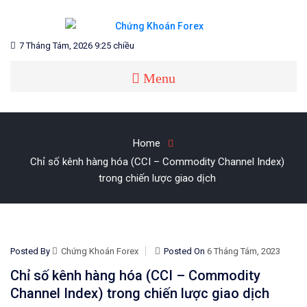
Skip
to
content
Blog chia sẻ về Chứng Khoán và Forex
CHỨNG KHOÁN FOREX
7 Tháng Tám, 2026 9:25 chiều
Menu
Home
Chỉ số kênh hàng hóa (CCI – Commodity Channel Index)
trong chiến lược giao dịch
Posted By
Chứng Khoán Forex
Posted On
6 Tháng Tám, 2023
Chỉ số kênh hàng hóa (CCI – Commodity
Channel Index) trong chiến lược giao dịch