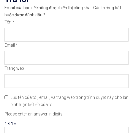
viết
✅𝘔ở 𝘵à𝘪 𝘬𝘩𝘰ả𝘯 𝘵𝘳ê𝘯 𝘴à𝘯 𝘉𝘪𝘯𝘢𝘯𝘤𝘦 𝘯ổ𝘪 𝘵𝘪ế𝘯𝘨 𝘯
Email của bạn sẽ không được hiển thị công khai.
Các trường bắt
buộc được đánh dấu
*
🔗https://chungkhoanforex.com/chi-so-kenh-hang-h
Tên
*
😘Cảm ơn bạn đã xem thông tin😘🍀🤗Chúc bạn giao 
Email
*
#icmarkets #binance #exness #taichinh #dautu #fo
Trang web
Lưu tên của tôi, email, và trang web trong trình duyệt này cho lần
bình luận kế tiếp của tôi.
Please enter an answer in digits:
1 × 1 =