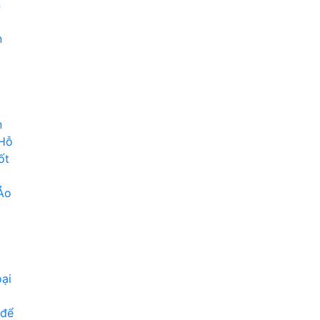
n
n
n
 Hỗ
ốt
Ảo
ại
 để