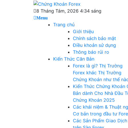
Skip
Chứng Khoán
to
Blog chia sẻ về Chứng Khoán và Forex
8 Tháng Tám, 2026 4:34 sáng
content
Menu
Forex
Trang chủ
Giới thiệu
Chính sách bảo mật
Điều khoản sử dụng
Thông báo rủi ro
Kiến Thức Căn Bản
Forex là gì? Thị Trường
Forex khác Thị Trường
Chứng Khoán như thế nà
Kiến Thức Chứng Khoán 
Bản dành Cho Nhà Đầu T
Chứng Khoán 2025
Các khái niệm & Thuật n
Cơ bản trong đầu tư For
Các Sản Phẩm Giao Dịch
trên Sàn Forex