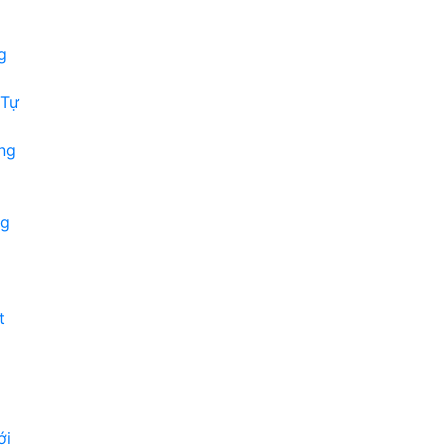
g
 Tự
ng
ng
t
ới