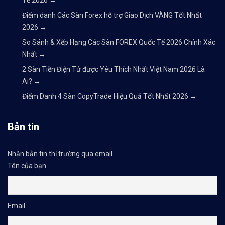
Tế 2026
→
Điểm danh Các Sàn Forex hỗ trợ Giao Dịch VÀNG Tốt Nhất
2026
→
So Sánh & Xếp Hạng Các Sàn FOREX Quốc Tế 2026 Chính Xác
Nhất
→
2 Sàn Tiền Điện Tử được Yêu Thích Nhất Việt Nam 2026 Là
Ai?
→
Điểm Danh 4 Sàn CopyTrade Hiệu Quả Tốt Nhất 2026
→
Bản tin
Nhận bản tin thị trường qua email
Tên của bạn
Email