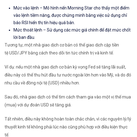
Mức vào lệnh – Mô hình nến Morning Star cho thấy một điểm
vào lệnh tiềm năng, được chứng minh bằng việc sử dụng
chỉ
báo RSI
hiển thị tín hiệu quá bán.
Mức thoát lệnh – Sử dụng các mức giá chính để đặt mức chốt
lời ban đầu.
Tương tự, một nhà giao dịch cơ bản có thể giao dịch cặp tiền
tệ USD/JPY bằng cách theo dõi tin tức chính trị và kinh tế.
Ví dụ: nếu một nhà giao dịch cơ bản kỳ vọng Fed sẽ tăng
lãi suất
,
điều này có thể thu hút đầu tư nước ngoài lớn hơn vào Mỹ, và do đó
nhu cầu về đồng nội tệ (USD) nhiều hơn.
Sau đó, nhà giao dịch có thể tìm cách tham gia vào một vị thế mua
(mua) với dự đoán USD sẽ tăng giá.
Tất nhiên, điều này không hoàn toàn chắc chắn, vì các nguyên lý/lý
thuyết kinh tế không phải lúc nào cũng phù hợp với điều kiện thực
tế.