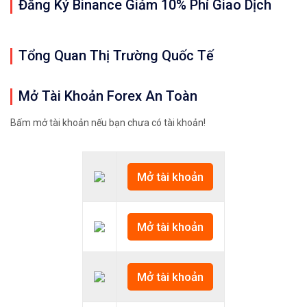
Đăng Ký Binance Giảm 10% Phí Giao Dịch
Tổng Quan Thị Trường Quốc Tế
Mở Tài Khoản Forex An Toàn
Bấm mở tài khoản nếu bạn chưa có tài khoản!
Mở tài khoản
Mở tài khoản
Mở tài khoản