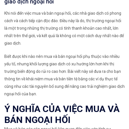
giao dịch ngoại hối
Khi nói đến việc mua và bán ngoại hối, các nhà giao dịch có phong
cách và cách tiếp cận độc đáo. Điều này là do, thị trường ngoại hối
là một trong những thị trường có tính thanh khoản cao nhất, lớn
nhất trên thế giới, và kết quả là không có một cách duy nhất nào để
giao dịch.
Biết được khi nào nên mua và bán ngoại hối phụ thuộc vào nhiều
yếu tố, nhưng khối lượng giao dịch có xu hướng lớn hơn khi thị
trường biến động do rủi ro cao hơn. Bài viết này sẽ đưa ra cho bạn
thông tin về khái niệm mua và bán tiền tệ bằng các ví dụ thực tế
cũng như các tài nguyên bổ sung để nâng cao trải nghiệm giao dịch
ngoại hối của bạn.
Ý NGHĨA CỦA VIỆC MUA VÀ
BÁN NGOẠI HỐI