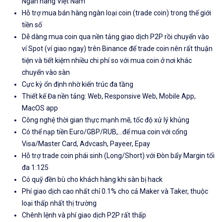
Ngân hàng Việt Nam
Hỗ trợ mua bán hàng ngàn loại coin (trade coin) trong thế giới
tiền số
Dễ dàng mua coin qua nền tảng giao dịch P2P rồi chuyển vào
ví Spot (ví giao ngay) trên Binance để trade coin nên rất thuận
tiện và tiết kiệm nhiều chi phí so với mua coin ở nơi khác
chuyển vào sàn
Cực kỳ ổn định nhờ kiến trúc đa tầng
Thiết kế Đa nền tảng: Web, Responsive Web, Mobile App,
MacOS app
Công nghệ thời gian thực mạnh mẽ, tốc độ xử lý khủng
Có thể nạp tiền Euro/GBP/RUB,...để mua coin với cổng
Visa/Master Card, Advcash, Payeer, Epay
Hỗ trợ trade coin phái sinh (Long/Short) với Đòn bẩy Margin tối
đa 1:125
Có quỹ đền bù cho khách hàng khi sàn bị hack
Phí giao dịch cao nhất chỉ 0.1% cho cả Maker và Taker, thuộc
loại thấp nhất thị trường
Chênh lệnh và phí giao dịch P2P rất thấp