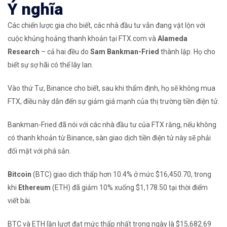
Ý nghĩa
Các chiến lược gia cho biết, các nhà đầu tư vẫn đang vật lộn với
cuộc khủng hoảng thanh khoản tại FTX.com và
Alameda
Research
– cả hai đều do
Sam Bankman-Fried
thành lập. Họ cho
biết sự sợ hãi có thể lây lan.
Vào thứ Tư, Binance cho biết, sau khi thẩm định, họ sẽ không mua
FTX, điều này dẫn đến sự giảm giá mạnh của thị trường tiền điện tử.
Bankman-Fried đã nói với các nhà đầu tư của FTX rằng, nếu không
có thanh khoản từ Binance, sàn giao dịch tiền điện tử này sẽ phải
đối mặt với phá sản.
Bitcoin
(BTC)
giao dịch thấp hơn 10.4% ở mức $16,450.70, trong
khi
Ethereum
(ETH)
đã giảm 10% xuống $1,178.50 tại thời điểm
viết bài.
BTC và ETH lần lượt đạt mức thấp nhất trong ngày là $15,682.69