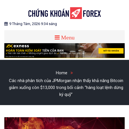
Skip
to
content
Blog chia sẻ về Chứng Khoán và Forex
CHỨNG KHOÁN FOREX
9 Tháng Tám, 2026 9:34 sáng
Menu
Home
Các nhà phân tích của JPMorgan nhận thấy khả năng Bitcoin
giảm xuống còn $13,000 trong bối cảnh “hàng loạt lệnh dừng
ký quỹ”