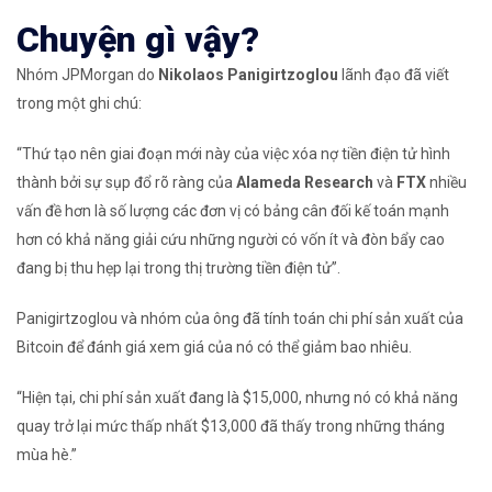
Chuyện gì vậy?
Nhóm JPMorgan do
Nikolaos Panigirtzoglou
lãnh đạo đã viết
trong một ghi chú:
“Thứ tạo nên giai đoạn mới này của việc xóa nợ tiền điện tử hình
thành bởi sự sụp đổ rõ ràng của
Alameda Research
và
FTX
nhiều
vấn đề hơn là số lượng các đơn vị có bảng cân đối kế toán mạnh
hơn có khả năng giải cứu những người có vốn ít và đòn bẩy cao
đang bị thu hẹp lại trong thị trường tiền điện tử”.
Panigirtzoglou và nhóm của ông đã tính toán chi phí sản xuất của
Bitcoin để đánh giá xem giá của nó có thể giảm bao nhiêu.
“Hiện tại, chi phí sản xuất đang là $15,000, nhưng nó có khả năng
quay trở lại mức thấp nhất $13,000 đã thấy trong những tháng
mùa hè.”