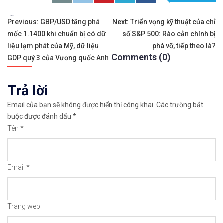
Xem cách mở tài khoản trên sàn Binance được gi
Tags:
Điều
Previous:
GBP/USD tăng phá
Next:
Triển vọng kỹ thuật của chỉ
mốc 1.1400 khi chuẩn bị có dữ
số S&P 500: Rào cản chính bị
hướng
Xem hướng dẫn cách giao dịch Mua – Bán tiền đi
liệu lạm phát của Mỹ, dữ liệu
phá vỡ, tiếp theo là?
Comments (0)
bài
GDP quý 3 của Vương quốc Anh
𝘔ở 𝘵à𝘪 𝘬𝘩𝘰ả𝘯 𝘵𝘳ê𝘯 𝘴à𝘯 𝘙𝘦𝘮𝘪𝘵𝘢𝘯𝘰 𝘯ổ𝘪 𝘵𝘪ế
viết
Trả lời
Xem cách mở tài khoản trên sàn Remitano dễ nhấ
Email của bạn sẽ không được hiển thị công khai.
Các trường bắt
Xem video hướng dẫn cách mua bán tiền điện tử 
buộc được đánh dấu
*
Tên
*
𝘟𝘦𝘮 𝘤𝘩𝘪 𝘵𝘪ế𝘵: https://chungkhoanforex.com/
Cảm ơn bạn đã xem thông tin
Chúc bạn giao 
Email
*
#binance #remitano #bitcoin #tiendientu #tienso 
Trang web