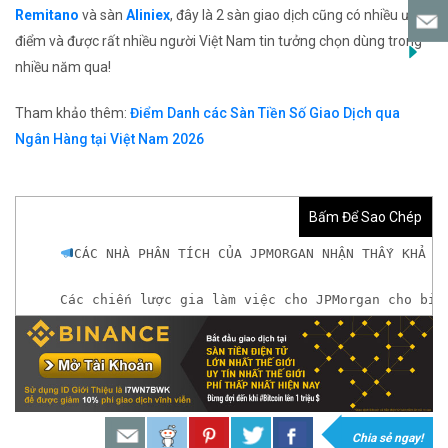
Remitano
và sàn
Aliniex
, đây là 2 sàn giao dịch cũng có nhiều ưu
điểm và được rất nhiều người Việt Nam tin tưởng chọn dùng trong
nhiều năm qua!
Tham khảo thêm:
Điểm Danh các Sàn Tiền Số Giao Dịch qua
Ngân Hàng tại Việt Nam 2026
Bấm Để Sao Chép
CÁC NHÀ PHÂN TÍCH CỦA JPMORGAN NHẬN THẤY KHẢ N
Các chiến lược gia làm việc cho JPMorgan cho biế
𝘟𝘦𝘮 𝘤𝘩𝘪 𝘵𝘪ế𝘵: https://chungkhoanforex.com/
𝐀𝐧 𝐭â𝐦 𝐦ở 𝐭à𝐢 𝐤𝐡𝐨ả𝐧 𝐠𝐢𝐚𝐨 𝐝ị𝐜𝐡 𝐁𝐢𝐭𝐜𝐨𝐢𝐧 𝐯à 𝐧𝐡𝐢ề𝐮 𝐥𝐨ạ𝐢
𝘔ở 𝘵à𝘪 𝘬𝘩𝘰ả𝘯 𝘵𝘳ê𝘯 𝘴à𝘯 𝘉𝘪𝘯𝘢𝘯𝘤𝘦 𝘯ổ𝘪 𝘵𝘪ế
Chia sẻ ngay!