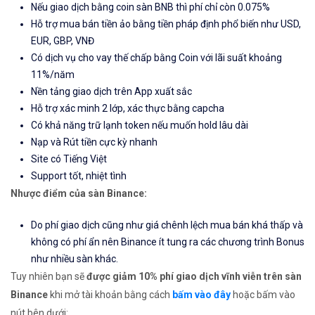
Nếu giao dịch bằng coin sàn BNB thì phí chỉ còn 0.075%
Hỗ trợ mua bán tiền ảo bằng tiền pháp định phổ biến như USD,
EUR, GBP, VNĐ
Có dịch vụ cho vay thế chấp bằng Coin với lãi suất khoảng
11%/năm
Nền tảng giao dịch trên App xuất sắc
Hỗ trợ xác minh 2 lớp, xác thực bằng capcha
Có khả năng trữ lạnh token nếu muốn hold lâu dài
Nạp và Rút tiền cực kỳ nhanh
Site có Tiếng Việt
Support tốt, nhiệt tình
Nhược điểm của sàn Binance:
Do phí giao dịch cũng như giá chênh lệch mua bán khá thấp và
không có phí ẩn nên Binance ít tung ra các chương trình Bonus
như nhiều sàn khác.
Tuy nhiên bạn sẽ
được giảm 10% phí giao dịch vĩnh viễn trên sàn
Binance
khi mở tài khoản bằng cách
bấm vào đây
hoặc bấm vào
nút bên dưới: