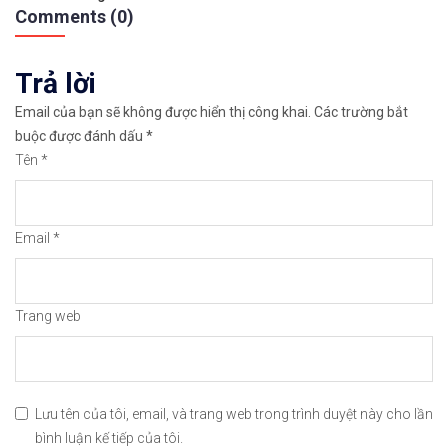
bài
👉Sàn hỗ trợ giao dịch hơn 100+ cổ phiếu nổi tiế
Comments (0)
viết
👉Thuộc top 3 sàn nổi tiếng thế giới, được nhiều
Trả lời
👉Xem hướng dẫn đầy đủ tại: https://chungkhoanfo
Email của bạn sẽ không được hiển thị công khai.
Các trường bắt
buộc được đánh dấu
*
✅𝘔ở 𝘵à𝘪 𝘬𝘩𝘰ả𝘯 𝘵𝘳ê𝘯 𝘴à𝘯 𝘯ổ𝘪 𝘵𝘪ế𝘯𝘨 𝘐𝘊𝘔𝘢𝘳𝘬𝘦
Tên
*
👉Xem cách mở tài khoản trên sàn ICMarkets: http
Email
*
👉Xem cách Nạp/Rút tiền từ sàn ICMarkets dễ nhất
👉Xem cách Đặt Lệnh, Đóng Lệnh và CopyTrade với 
Trang web
🔗https://chungkhoanforex.com/byd-hang-xe-dien-d
😘Cảm ơn bạn đã xem thông tin😘🍀🤗Chúc bạn giao 
Lưu tên của tôi, email, và trang web trong trình duyệt này cho lần
#icmarkets #exness #taichinh #dautu #chungkhoan 
bình luận kế tiếp của tôi.