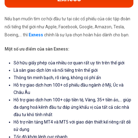
Nếu bạn muốn tìm cơ hội đầu tư tại các cổ phiếu của các tập đoàn
nổi tiếng thế giới như Apple, Facebook, Google, Amazon, Tesla,
Boeing,... thì
Exness
chính là sự lựa chọn hoàn hảo dành cho bạn.
Một số ưu điểm của sàn Exness:
Sở hữu giấy phép của nhiều cơ quan rất uy tín trên thế giới
Là sàn giao dịch lớn và nổi tiếng trên thế giới
Thông tin minh bạch, rõ ràng, không có phí ẩn
Hỗ trợ giao dịch hơn 100+ cổ phiếu đầu ngành ở Mỹ, Úc và
Châu Âu
Hỗ trợ giao dịch hơn 100+ cặp tiền tệ, Vàng, 35+ tiền ảo,... giúp
đa dạng hoá kênh đầu tư đáp ứng khẩu vị của tất cả các nhà
đầu tư khó tính nhất
Hỗ trợ nền tảng MT4 và MT5 với giao diện thiết kế riêng rất dễ
sử dụng
Tốc độ khớp lệnh cực nhanh