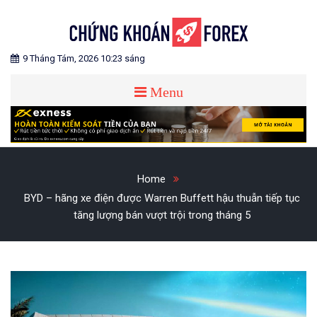
Skip
to
content
Blog chia sẻ về Chứng Khoán và Forex
CHỨNG KHOÁN FOREX
9 Tháng Tám, 2026 10:23 sáng
Menu
Home
BYD – hãng xe điện được Warren Buffett hậu thuẫn tiếp tục
tăng lượng bán vượt trội trong tháng 5