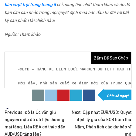
bán vượt trội trong tháng 5
chỉ mang tính chất tham khảo và do đó
bạn cần cân nhắc trong mọi quyết định mua bán đầu tư đối với bất
kỳ sản phẩm tài chính nào!
Nguồn: Tham khảo
Bấm Để Sao Chép
📣BYD – HÃNG XE ĐIỆN ĐƯỢC WARREN BUFFETT HẬU THU
Mới đây, nhà sản xuất xe điện mới của Trung Quốc
Chia sẻ ngay!
𝘟𝘦𝘮 𝘤𝘩𝘪 𝘵𝘪ế𝘵: https://chungkhoanforex.com/b
Tags:
Điều
✨🏆Đầ𝐮 𝐭ư 𝐯à 𝐋ướ𝐭 𝐬ó𝐧𝐠 𝐜á𝐜 𝐜ổ 𝐩𝐡𝐢ế𝐮 𝐭𝐫ê𝐧 𝐭𝐡ị 𝐭𝐫ườ𝐧𝐠 𝐂
Previous:
Đô la Úc vẫn giữ
Next:
Cập nhật EUR/USD: Quyết
nguyên mặc dù dữ liệu thương
định tỷ giá của ECB hôm thứ
hướng
✅𝘔ở 𝘵à𝘪 𝘬𝘩𝘰ả𝘯 𝘵𝘳ê𝘯 𝘴à𝘯 𝘌𝘹𝘯𝘦𝘴𝘴 𝘜𝘺 𝘛í𝘯 𝘷
mại tăng. Liệu RBA có thúc đẩy
Năm, Phân tích các dự báo vĩ
AUD/USD tăng lên?
mô