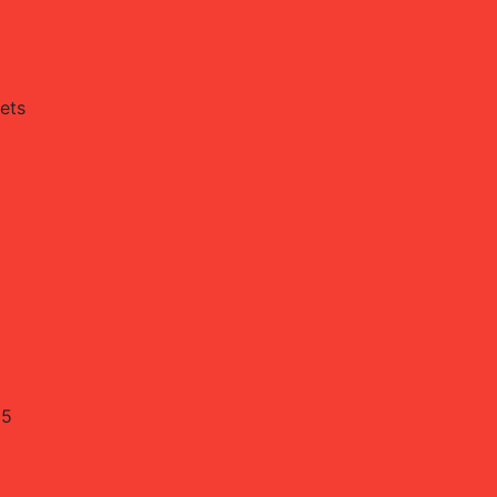
ets
25