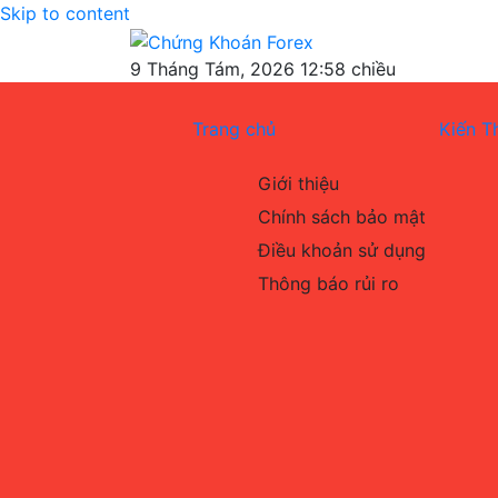
Skip to content
Chứng Khoán
Blog chia sẻ về Chứng Khoán và Forex
9 Tháng Tám, 2026 12:58 chiều
Forex
Trang chủ
Kiến T
Giới thiệu
Chính sách bảo mật
Điều khoản sử dụng
Thông báo rủi ro