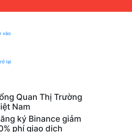
n vào
ở lại
ổng Quan Thị Trường
iệt Nam
ăng ký Binance giảm
0% phí giao dịch