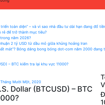
rường
triển toàn diện” – và vì sao nhà đầu tư dài hạn đang đổ tiề
 rẻ để trở thành mục tiêu?
n trong năm 2026?
i nhuận 2 tỷ USD từ dầu mỏ giữa khủng hoảng Iran
mất mát”? Bóng dáng bong bóng dot-com năm 2000 đang tr
USD) – BTC kiểm tra lại khu vực 11000?
T
 Tháng Mười Một, 2020
V
U.S. Dollar (BTCUSD) – BTC
Đ
11000?
1