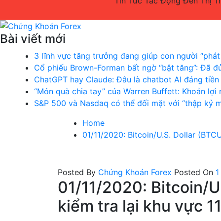
Tin Tức Tác Động Đến Thị T
Bài viết mới
Chứng Khoán Forex
Blog chia sẻ về Chứng Khoán và Forex
3 lĩnh vực tăng trưởng đang giúp con người “phát 
Cổ phiếu Brown-Forman bất ngờ “bật tăng”: Đã đủ
ChatGPT hay Claude: Đâu là chatbot AI đáng tiề
“Món quà chia tay” của Warren Buffett: Khoản lợ
S&P 500 và Nasdaq có thể đối mặt với “thập kỷ 
Home
01/11/2020: Bitcoin/U.S. Dollar (BTC
Posted By
Chứng Khoán Forex
Posted On
1
01/11/2020: Bitcoin/
kiểm tra lại khu vực 