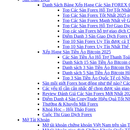
Danh Sách Bảng Xếp Hạng Các Sàn FOREX 
Top Các Sàn Forex Hỗ Trợ Tốt Nhấ
Top Các Sàn Forex Tốt Nhất 2025 p
Top Các Sàn Forex Mạnh Nhất về 
Top Các Sàn Forex Hỗ Trợ Giao D
Top các sàn Forex hỗ trợ giao dịch
Điểm Danh 3 Sàn Giao Dịch Forex 
Top 10 Sàn Forex Uy Tín được cả T
Top 10 Sàn Forex Uy Tín Nhất Thế
Xếp Hạng Sàn Tiền Ảo Bitcoin 2025
Các Sàn Tiền Ảo Hỗ Trợ Thanh Toá
Danh Sách 15 Sàn Tiền Ảo Bitcoin đ
Danh sách 3 Sàn Tiền Ảo Bitcoin 
Danh sách 5 Sàn Tiền Ảo Bitcoin Hỗ
Top 3 Sàn Tiền Ảo Quốc Tế có Nền
Sàn môi giới Forex hoạt động như thế nào? Các 
Các yếu tố cần cân nhắc để chọn được sàn giao
Review Đánh Giá Các Sàn Forex Mới Nhất 20
Điểm Danh 4 Sàn CopyTrade Hiệu Quả Tốt Nh
Thưởng & Khuyến Mãi Forex
Khoá Học – Hội Thảo Forex
Cuộc Thi Giao Dịch Forex
Mở Tài Khoản
Mở tài khoản chứng khoán Việt Nam trên sàn