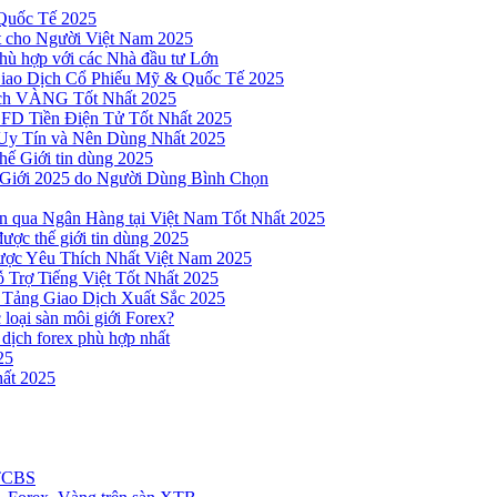
Quốc Tế 2025
t cho Người Việt Nam 2025
hù hợp với các Nhà đầu tư Lớn
Giao Dịch Cổ Phiếu Mỹ & Quốc Tế 2025
ịch VÀNG Tốt Nhất 2025
 CFD Tiền Điện Tử Tốt Nhất 2025
Uy Tín và Nên Dùng Nhất 2025
hế Giới tin dùng 2025
 Giới 2025 do Người Dùng Bình Chọn
n qua Ngân Hàng tại Việt Nam Tốt Nhất 2025
ược thế giới tin dùng 2025
Được Yêu Thích Nhất Việt Nam 2025
 Trợ Tiếng Việt Tốt Nhất 2025
 Tảng Giao Dịch Xuất Sắc 2025
loại sàn môi giới Forex?
 dịch forex phù hợp nhất
25
ất 2025
 TCBS