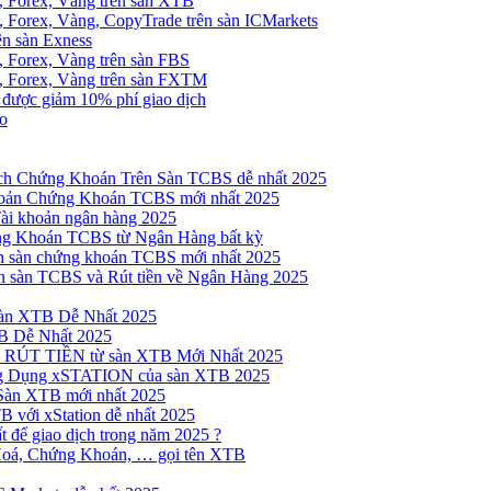
, Forex, Vàng trên sàn XTB
 Forex, Vàng, CopyTrade trên sàn ICMarkets
ên sàn Exness
 Forex, Vàng trên sàn FBS
, Forex, Vàng trên sàn FXTM
e được giảm 10% phí giao dịch
no
h Chứng Khoán Trên Sàn TCBS dễ nhất 2025
oản Chứng Khoán TCBS mới nhất 2025
Tài khoản ngân hàng 2025
ng Khoán TCBS từ Ngân Hàng bất kỳ
n sàn chứng khoán TCBS mới nhất 2025
 sàn TCBS và Rút tiền về Ngân Hàng 2025
sàn XTB Dễ Nhất 2025
B Dễ Nhất 2025
 RÚT TIỀN từ sàn XTB Mới Nhất 2025
ng Dụng xSTATION của sàn XTB 2025
Sàn XTB mới nhất 2025
B với xStation dễ nhất 2025
 để giao dịch trong năm 2025 ?
Hoá, Chứng Khoán, … gọi tên XTB