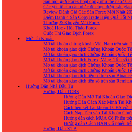
Sàn môi giới Forex hoạt động như thế nào? Các
Các yếu tố cần cân nhắc để chọn được sàn giao
Review Đánh Giá Các Sàn Forex Mới Nhất 20
Điểm Danh 4 Sàn CopyTrade Hiệu Quả Tốt Nh
Thưởng & Khuyến Mãi Forex
Khoá Học - Hội Thảo Forex
Cuộc Thi Giao Dịch Forex
Mở Tài Khoản
Mở tài khoản chứng khoán Việt Nam trên sàn
Mở tài khoản giao dịch Chứng Khoán Quốc Tế
Mở tài khoản giao dịch Chứng Khoán Quốc Tế,
Mở tài khoản giao dịch Forex, Vàng, Tiền số tr
Mở tài khoản giao dịch Chứng Khoán Quốc Tế,
Mở tài khoản giao dịch Chứng Khoán Quốc Tế
Mở tài khoản giao dịch tiền số trên sàn Binanc
Mở tài khoản giao dịch tiền số trên sàn Remita
Hướng Dẫn Nhà Đầu Tư
Hướng Dẫn TCBS
Hướng Dẫn Mở Tài Khoản Giao Dịc
Hướng Dẫn Cách Xác Minh Tài Kh
Cách liên kết Tài khoản TCBS với 
Cách Nạp Tiền vào Tài Khoản Chứ
Hướng dẫn cách MUA Cổ Phiếu trê
Hướng dẫn Cách BÁN Cổ phiếu trên
Hướng Dẫn XTB