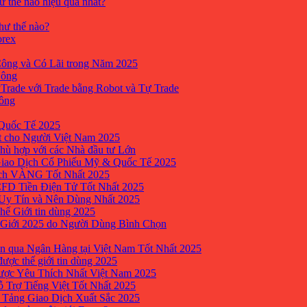
ư thế nào hiệu quả nhất?
như thế nào?
orex
ông và Có Lãi trong Năm 2025
Công
yTrade với Trade bằng Robot và Tự Trade
công
Quốc Tế 2025
t cho Người Việt Nam 2025
hù hợp với các Nhà đầu tư Lớn
Giao Dịch Cổ Phiếu Mỹ & Quốc Tế 2025
ịch VÀNG Tốt Nhất 2025
 CFD Tiền Điện Tử Tốt Nhất 2025
 Uy Tín và Nên Dùng Nhất 2025
hế Giới tin dùng 2025
 Giới 2025 do Người Dùng Bình Chọn
n qua Ngân Hàng tại Việt Nam Tốt Nhất 2025
ược thế giới tin dùng 2025
Được Yêu Thích Nhất Việt Nam 2025
ỗ Trợ Tiếng Việt Tốt Nhất 2025
 Tảng Giao Dịch Xuất Sắc 2025