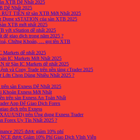
sàn XTB Dễ Nhất 2025
B Dễ Nhất 2025
 RÚT TIỀN từ sàn XTB Mới Nhất 2025
ng Dụng xSTATION của sàn XTB 2025
Sàn XTB mới nhất 2025
B với xStation dễ nhất 2025
 để giao dịch trong năm 2025 ?
 Hoá, Chứng Khoán, … gọi tên XTB
 Markets dễ nhất 2025
ản IC Markets Mới Nhất 2025
từ Sàn IC Markets dễ nhất 2025
nh và Copy Trade trên nền tảng cTrader 2025
ư Lớn Chọn Dùng Nhiều Nhất 2025 ?
trên sàn Exness Dễ Nhất 2025
i Khoản Exness Mới Nhất
ền trên sàn Exness An Toàn Nhất
ader App Để Giao Dịch Forex
iao dịch trên Exness
XAU/USD) trên Ứng dụng Exness Trader
àn Forex Uy Tín Nhất 2025 ?
inance 2025 được giảm 10% phí
ANCE được Giảm 10% Phí Giao Dịch Vĩnh Viễn