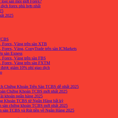
 loại sàn môi giới Forex?
 dịch forex phù hợp nhất
25
ất 2025
 TCBS
, Forex, Vàng trên sàn XTB
 Forex, Vàng, CopyTrade trên sàn ICMarkets
ên sàn Exness
 Forex, Vàng trên sàn FBS
, Forex, Vàng trên sàn FXTM
e được giảm 10% phí giao dịch
no
h Chứng Khoán Trên Sàn TCBS dễ nhất 2025
oản Chứng Khoán TCBS mới nhất 2025
Tài khoản ngân hàng 2025
ng Khoán TCBS từ Ngân Hàng bất kỳ
n sàn chứng khoán TCBS mới nhất 2025
 sàn TCBS và Rút tiền về Ngân Hàng 2025