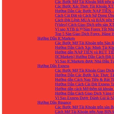
Các Bước Mở Tài Khoản Mới trên 
Các Bước Xác Thực Tài Khoản XT
Hướng Dẫn Các Bước NẠP TIỀN –
Cách Cài Đặt và Cách Sử Dụng Ứ
Cách Đặt Lệnh MUA và BÁN trên 
[Video] Cách Giao Dịch trên sàn XT
Vì sao XTB là Sàn Forex Tốt Nhất
Top 5 Sàn Giao Dịch Forex, Hàng
Hướng Dẫn ICMarkets
Các Bước Mở Tài Khoản trên Sàn IC
Hướng Dẫn Cách Xác Minh Tài Kho
Hướng dẫn NẠP TIỀN và RÚT TIỀN 
[ICMarkets] Hướng Dẫn Cách Đặt Lệ
Vì Sao ICMarkets được Nhà Đầu T
Hướng Dẫn Exness
Các Bước Mở Tài Khoản Giao Dịch 
Hướng Dẫn Các Bước Xác Thực Tà
Hướng dẫn Cách Nạp Tiền & Rút Ti
Hướng Dẫn Cách Cài Đặt Exness Tr
Hướng dẫn cách Mở thêm tài khoản g
Hướng Dẫn Cách Giao Dịch Vàng (
Vì Sao Exness Được Đánh Giá là S
Hướng Dẫn Binance
Các Bước Mở Tài Khoản trên sàn B
Cách Mở Tài Khoản trên App BIN