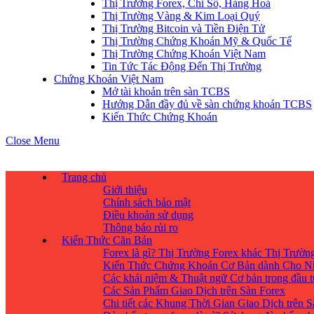
Thị Trường Forex, Chỉ Số, Hàng Hoá
Thị Trường Vàng & Kim Loại Quý
Thị Trường Bitcoin và Tiền Điện Tử
Thị Trường Chứng Khoán Mỹ & Quốc Tế
Thị Trường Chứng Khoán Việt Nam
Tin Tức Tác Động Đến Thị Trường
Chứng Khoán Việt Nam
Mở tài khoản trên sàn TCBS
Hướng Dẫn đầy đủ về sàn chứng khoán TCBS
Kiến Thức Chứng Khoán
Close Menu
Trang chủ
Giới thiệu
Chính sách bảo mật
Điều khoản sử dụng
Thông báo rủi ro
Kiến Thức Căn Bản
Forex là gì? Thị Trường Forex khác Thị Trườ
Kiến Thức Chứng Khoán Cơ Bản dành Cho N
Các khái niệm & Thuật ngữ Cơ bản trong đầu 
Các Sản Phẩm Giao Dịch trên Sàn Forex
Chi tiết các Khung Thời Gian Giao Dịch trên 