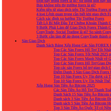
Đòn bẩy trong forex là gì? Sử dụng đòn bẩy nh
Bán khống trên thị trường forex là gì?
Kiếm tiền từ giao dịch trên Thị Trường Forex 
4 loại Lệnh quan trọng cần biết khi giao dịch F
Cách xác định xu hướng Thị Trường Forex
Tiết Lộ Bí Mật Đầu Tư Chứng Khoán Thành C
9 Bước Phải Làm để Giao Dịch Forex Thành 
CopyTrade, Social Trading là gì? So sánh Cop
3 Bước cần làm để áp dụng CopyTrade thành 
Sàn Giao Dịch
Danh Sách Bảng Xếp Hạng Các Sàn FOREX 
Top Các Sàn Forex Hỗ Trợ Tốt Nhấ
Top Các Sàn Forex Tốt Nhất 2025 p
Top Các Sàn Forex Mạnh Nhất về 
Top Các Sàn Forex Hỗ Trợ Giao D
Top các sàn Forex hỗ trợ giao dịch
Điểm Danh 3 Sàn Giao Dịch Forex
Top 10 Sàn Forex Uy Tín được cả T
Top 10 Sàn Forex Uy Tín Nhất Thế
Xếp Hạng Sàn Tiền Ảo Bitcoin 2025
Các Sàn Tiền Ảo Hỗ Trợ Thanh Toá
Danh Sách 15 Sàn Tiền Ảo Bitcoin đ
Danh sách 3 Sàn Tiền Ảo Bitcoin 
Danh sách 5 Sàn Tiền Ảo Bitcoin H
Top 3 Sàn Tiền Ảo Quốc Tế có Nền