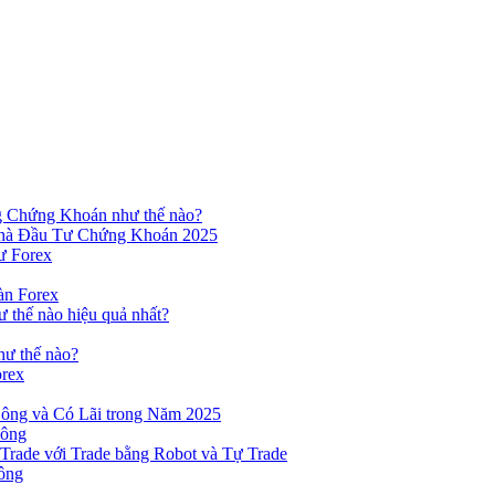
ng Chứng Khoán như thế nào?
hà Đầu Tư Chứng Khoán 2025
ư Forex
àn Forex
ư thế nào hiệu quả nhất?
hư thế nào?
orex
ông và Có Lãi trong Năm 2025
Công
yTrade với Trade bằng Robot và Tự Trade
ông