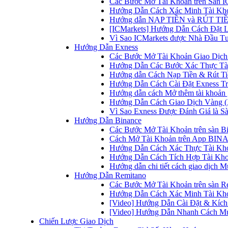
Các Bước Mở Tài Khoản trên Sàn IC
Hướng Dẫn Cách Xác Minh Tài Kho
Hướng dẫn NẠP TIỀN và RÚT TIỀN 
[ICMarkets] Hướng Dẫn Cách Đặt Lệ
Vì Sao ICMarkets được Nhà Đầu T
Hướng Dẫn Exness
Các Bước Mở Tài Khoản Giao Dịch 
Hướng Dẫn Các Bước Xác Thực Tài
Hướng dẫn Cách Nạp Tiền & Rút Tiề
Hướng Dẫn Cách Cài Đặt Exness Tr
Hướng dẫn cách Mở thêm tài khoản g
Hướng Dẫn Cách Giao Dịch Vàng (
Vì Sao Exness Được Đánh Giá là Sà
Hướng Dẫn Binance
Các Bước Mở Tài Khoản trên sàn B
Cách Mở Tài Khoản trên App BINA
Hướng Dẫn Cách Xác Thực Tài Kh
Hướng Dẫn Cách Tích Hợp Tài Kho
Hướng dẫn chi tiết cách giao dịch
Hướng Dẫn Remitano
Các Bước Mở Tài Khoản trên sàn R
Hướng Dẫn Cách Xác Minh Tài Kho
[Video] Hướng Dẫn Cài Đặt & Kích 
[Video] Hướng Dẫn Nhanh Cách Mu
Chiến Lược Giao Dịch