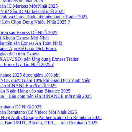
 Markets dễ nhất 2025
ản IC Markets Mới Nhất 2025
từ Sàn IC Markets dễ nhất 2025
nh và Copy Trade trên nền tảng cTrader 2025
ư Lớn Chọn Dùng Nhiều Nhất 2025 ?
trên sàn Exness Dễ Nhất 2025
 Khoản Exness Mới Nhất
n trên sàn Exness An Toàn Nhất
ader App Để Giao Dịch Forex
iao dịch trên Exness
XAU/USD) trên Ứng dụng Exness Trader
n Forex Uy Tín Nhất 2025 ?
inance 2025 được giảm 10% phí
NCE được Giảm 10% Phí Giao Dịch Vĩnh Viễn
oản BINANCE mới nhất 2025
ản Ngân Hàng vào sàn Binance 2025
 Mua – Bán coin trên sàn BINANCE mới nhất 2025
emitano Dễ Nhất 2025
ản Remitano (Có Video) Mới Nhất 2025
Hoạt Authy/Google Authenticator cho Remitano 2025
a Bán USDT, Bitcoin, ETH,… trên Remitano 2025