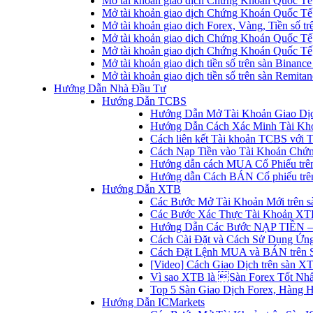
Mở tài khoản giao dịch Chứng Khoán Quốc Tế
Mở tài khoản giao dịch Chứng Khoán Quốc Tế,
Mở tài khoản giao dịch Forex, Vàng, Tiền số tr
Mở tài khoản giao dịch Chứng Khoán Quốc Tế,
Mở tài khoản giao dịch Chứng Khoán Quốc Tế
Mở tài khoản giao dịch tiền số trên sàn Binanc
Mở tài khoản giao dịch tiền số trên sàn Remita
Hướng Dẫn Nhà Đầu Tư
Hướng Dẫn TCBS
Hướng Dẫn Mở Tài Khoản Giao Dịc
Hướng Dẫn Cách Xác Minh Tài Kh
Cách liên kết Tài khoản TCBS với 
Cách Nạp Tiền vào Tài Khoản Chứ
Hướng dẫn cách MUA Cổ Phiếu trê
Hướng dẫn Cách BÁN Cổ phiếu trên
Hướng Dẫn XTB
Các Bước Mở Tài Khoản Mới trên 
Các Bước Xác Thực Tài Khoản XT
Hướng Dẫn Các Bước NẠP TIỀN –
Cách Cài Đặt và Cách Sử Dụng Ứ
Cách Đặt Lệnh MUA và BÁN trên 
[Video] Cách Giao Dịch trên sàn XT
Vì sao XTB là Sàn Forex Tốt Nhất
Top 5 Sàn Giao Dịch Forex, Hàng 
Hướng Dẫn ICMarkets