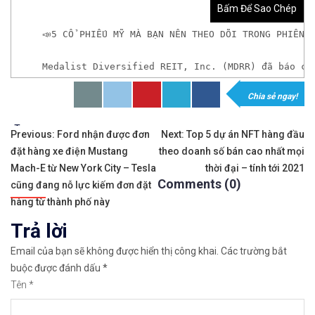
Bấm Để Sao Chép
📣5 CỔ PHIẾU MỸ MÀ BẠN NÊN THEO DÕI TRONG PHIÊN 
Medalist Diversified REIT, Inc. (MDRR) đã báo cá
Chia sẻ ngay!
𝘟𝘦𝘮 𝘤𝘩𝘪 𝘵𝘪ế𝘵: https://chungkhoanforex.com/5-
Tags:
Điều
✨🏆Đầ𝐮 𝐭ư 𝐯à 𝐋ướ𝐭 𝐬ó𝐧𝐠 𝐜á𝐜 𝐜ổ 𝐩𝐡𝐢ế𝐮 𝐭𝐫ê𝐧 𝐭𝐡ị 𝐭𝐫ườ𝐧𝐠 𝐂
Previous:
Ford nhận được đơn
Next:
Top 5 dự án NFT hàng đầu
đặt hàng xe điện Mustang
theo doanh số bán cao nhất mọi
hướng
✅𝘔ở 𝘵à𝘪 𝘬𝘩𝘰ả𝘯 𝘵𝘳ê𝘯 𝘴à𝘯 𝘌𝘹𝘯𝘦𝘴𝘴 𝘜𝘺 𝘛í𝘯 𝘷
Mach-E từ New York City – Tesla
thời đại – tính tới 2021
Comments (0)
bài
cũng đang nỗ lực kiếm đơn đặt
👉Sàn hỗ trợ giao dịch hơn 100+ cổ phiếu nổi tiế
hàng từ thành phố này
viết
Trả lời
👉Thuộc top 3 sàn nổi tiếng thế giới, được nhiều
Email của bạn sẽ không được hiển thị công khai.
Các trường bắt
👉Xem hướng dẫn đầy đủ tại: https://chungkhoanfo
buộc được đánh dấu
*
Tên
*
✅𝘔ở 𝘵à𝘪 𝘬𝘩𝘰ả𝘯 𝘵𝘳ê𝘯 𝘴à𝘯 𝘯ổ𝘪 𝘵𝘪ế𝘯𝘨 𝘐𝘊𝘔𝘢𝘳𝘬𝘦