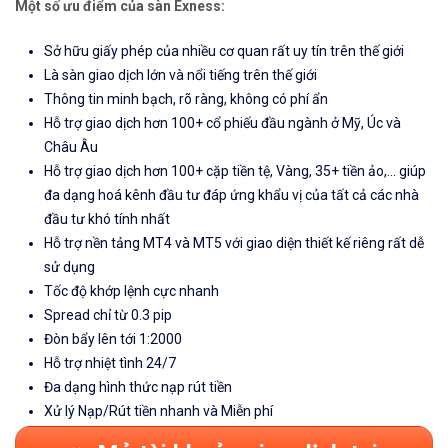
Một số ưu điểm của sàn Exness:
Sở hữu giấy phép của nhiều cơ quan rất uy tín trên thế giới
Là sàn giao dịch lớn và nổi tiếng trên thế giới
Thông tin minh bạch, rõ ràng, không có phí ẩn
Hỗ trợ giao dịch hơn 100+ cổ phiếu đầu ngành ở Mỹ, Úc và
Châu Âu
Hỗ trợ giao dịch hơn 100+ cặp tiền tệ, Vàng, 35+ tiền ảo,... giúp
đa dạng hoá kênh đầu tư đáp ứng khẩu vị của tất cả các nhà
đầu tư khó tính nhất
Hỗ trợ nền tảng MT4 và MT5 với giao diện thiết kế riêng rất dễ
sử dụng
Tốc độ khớp lệnh cực nhanh
Spread chỉ từ 0.3 pip
Đòn bẩy lên tới 1:2000
Hỗ trợ nhiệt tình 24/7
Đa dạng hình thức nạp rút tiền
Xử lý Nạp/Rút tiền nhanh và Miễn phí