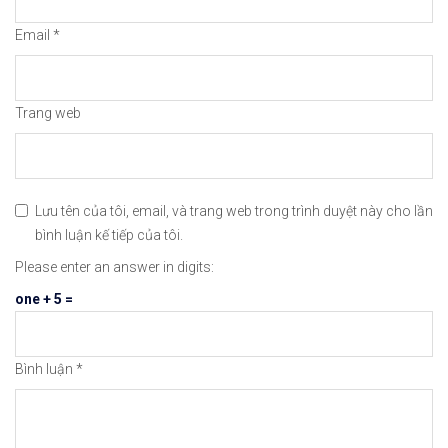
👉Xem cách mở tài khoản trên sàn ICMarkets: http
Email
*
👉Xem cách Nạp/Rút tiền từ sàn ICMarkets dễ nhất
👉Xem cách Đặt Lệnh, Đóng Lệnh và CopyTrade với 
Trang web
🔗https://chungkhoanforex.com/5-co-phieu-can-the
😘Cảm ơn bạn đã xem thông tin😘🍀🤗Chúc bạn giao 
Lưu tên của tôi, email, và trang web trong trình duyệt này cho lần
bình luận kế tiếp của tôi.
#icmarkets #exness #taichinh #dautu #chungkhoan 
Please enter an answer in digits:
one + 5 =
Bình luận
*