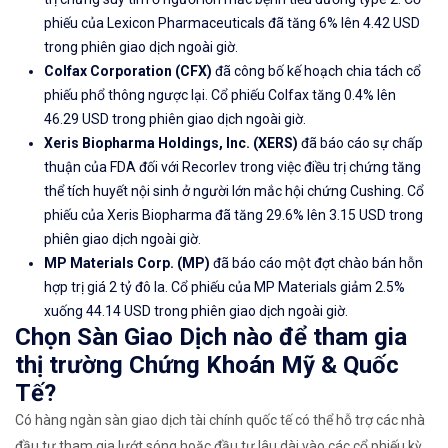
phiếu của Lexicon Pharmaceuticals đã tăng 6% lên 4.42 USD
trong phiên giao dịch ngoài giờ.
Colfax Corporation (
CFX)
đã công bố kế hoạch chia tách cổ
phiếu phổ thông ngược lại. Cổ phiếu Colfax tăng 0.4% lên
46.29 USD trong phiên giao dịch ngoài giờ.
Xeris Biopharma Holdings, Inc. (XERS)
đã báo cáo sự chấp
thuận của FDA đối với Recorlev trong việc điều trị chứng tăng
thể tích huyết nội sinh ở người lớn mắc hội chứng Cushing. Cổ
phiếu của Xeris Biopharma đã tăng 29.6% lên 3.15 USD trong
phiên giao dịch ngoài giờ.
MP Materials Corp. (MP)
đã báo cáo một đợt chào bán hỗn
hợp trị giá 2 tỷ đô la. Cổ phiếu của MP Materials giảm 2.5%
xuống 44.14 USD trong phiên giao dịch ngoài giờ.
Chọn Sàn Giao Dịch nào để tham gia
thị trường Chứng Khoán Mỹ & Quốc
Tế?
Có hàng ngàn sàn giao dịch tài chính quốc tế có thể hỗ trợ các nhà
đầu tư tham gia lướt sóng hoặc đầu tư lâu dài vào các cổ phiếu kỳ