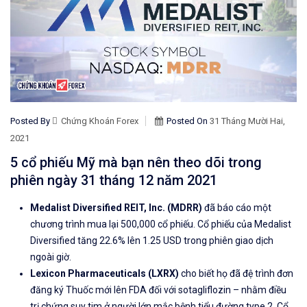
Posted By
Chứng Khoán Forex
Posted On
31 Tháng Mười Hai,
2021
5 cổ phiếu Mỹ mà bạn nên theo dõi trong
phiên ngày 31 tháng 12 năm 2021
Medalist Diversified REIT, Inc.
(MDRR)
đã báo cáo một
chương trình mua lại 500,000 cổ phiếu. Cổ phiếu của Medalist
Diversified tăng 22.6% lên 1.25 USD trong phiên giao dịch
ngoài giờ.
Lexicon Pharmaceuticals (LXRX)
cho biết họ đã đệ trình đơn
đăng ký Thuốc mới lên FDA đối với sotagliflozin – nhằm điều
trị chứng suy tim ở người lớn mắc bệnh tiểu đường type 2. Cổ