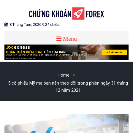
Skip
to
content
Blog chia sẻ về Chứng Khoán và Forex
CHỨNG KHOÁN FOREX
8 Tháng Tám, 2026 9:24 chiều
Menu
Home
5 cổ phiếu Mỹ mà bạn nên theo dõi trong phiên ngày 31 tháng
12 năm 2021