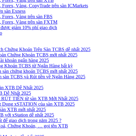
, Forex, Vàng trên sàn XTB
 Forex, Vàng, CopyTrade trên sàn ICMarkets
ên sàn Exness
 Forex, Vàng trên sàn FBS
, Forex, Vàng trên sàn FXTM
e được giảm 10% phí giao dịch
no
h Chứng Khoán Trên Sàn TCBS dễ nhất 2025
oản Chứng Khoán TCBS mới nhất 2025
Tài khoản ngân hàng 2025
ng Khoán TCBS từ Ngân Hàng bất kỳ
n sàn chứng khoán TCBS mới nhất 2025
 sàn TCBS và Rút tiền về Ngân Hàng 2025
sàn XTB Dễ Nhất 2025
B Dễ Nhất 2025
 RÚT TIỀN từ sàn XTB Mới Nhất 2025
ng Dụng xSTATION của sàn XTB 2025
Sàn XTB mới nhất 2025
B với xStation dễ nhất 2025
 để giao dịch trong năm 2025 ?
Hoá, Chứng Khoán, … gọi tên XTB