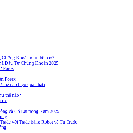
ng Chứng Khoán như thế nào?
hà Đầu Tư Chứng Khoán 2025
ư Forex
àn Forex
ư thế nào hiệu quả nhất?
hư thế nào?
orex
ông và Có Lãi trong Năm 2025
Công
yTrade với Trade bằng Robot và Tự Trade
ông