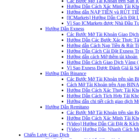
Các Bước Mở Tài Khoản trên Sàn IC
Hướng Dẫn Cách Xác Minh Tài Kho
Hướng dẫn NẠP TIỀN và RÚT TIỀN 
[ICMarkets] Hướng Dẫn Cách Đặt Lệ
Vì Sao ICMarkets được Nhà Đầu T
Hướng Dẫn Exness
Các Bước Mở Tài Khoản Giao Dịch 
Hướng Dẫn Các Bước Xác Thực Tài
Hướng dẫn Cách Nạp Tiền & Rút Tiề
Hướng Dẫn Cách Cài Đặt Exness Tr
Hướng dẫn cách Mở thêm tài khoản g
Hướng Dẫn Cách Giao Dịch Vàng (
Vì Sao Exness Được Đánh Giá là Sà
Hướng Dẫn Binance
Các Bước Mở Tài Khoản trên sàn B
Cách Mở Tài Khoản trên App BINA
Hướng Dẫn Cách Xác Thực Tài Kh
Hướng Dẫn Cách Tích Hợp Tài Kho
Hướng dẫn chi tiết cách giao dịch
Hướng Dẫn Remitano
Các Bước Mở Tài Khoản trên sàn R
Hướng Dẫn Cách Xác Minh Tài Kho
[Video] Hướng Dẫn Cài Đặt & Kích 
[Video] Hướng Dẫn Nhanh Cách Mu
Chiến Lược Giao Dịch