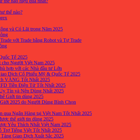
ư thế nào hiệu quả nhất?
như thế nào?
orex
ông và Có Lãi trong Năm 2025
Công
yTrade với Trade bằng Robot và Tự Trade
công
Quốc Tế 2025
t cho Người Việt Nam 2025
hù hợp với các Nhà đầu tư Lớn
Giao Dịch Cổ Phiếu Mỹ & Quốc Tế 2025
ịch VÀNG Tốt Nhất 2025
 CFD Tiền Điện Tử Tốt Nhất 2025
 Uy Tín và Nên Dùng Nhất 2025
hế Giới tin dùng 2025
 Giới 2025 do Người Dùng Bình Chọn
n qua Ngân Hàng tại Việt Nam Tốt Nhất 2025
ược thế giới tin dùng 2025
Được Yêu Thích Nhất Việt Nam 2025
ỗ Trợ Tiếng Việt Tốt Nhất 2025
 Tảng Giao Dịch Xuất Sắc 2025