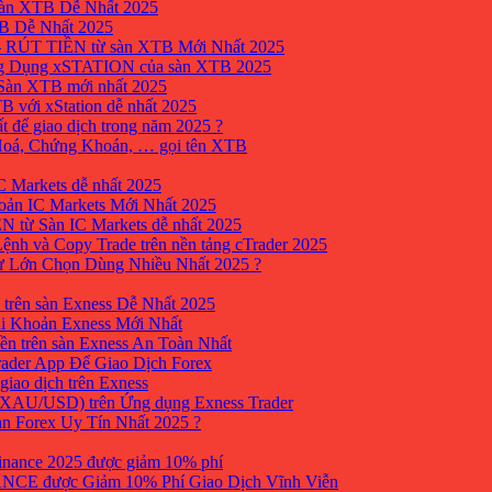
sàn XTB Dễ Nhất 2025
B Dễ Nhất 2025
 RÚT TIỀN từ sàn XTB Mới Nhất 2025
ng Dụng xSTATION của sàn XTB 2025
Sàn XTB mới nhất 2025
B với xStation dễ nhất 2025
 để giao dịch trong năm 2025 ?
 Hoá, Chứng Khoán, … gọi tên XTB
 Markets dễ nhất 2025
ản IC Markets Mới Nhất 2025
từ Sàn IC Markets dễ nhất 2025
nh và Copy Trade trên nền tảng cTrader 2025
ư Lớn Chọn Dùng Nhiều Nhất 2025 ?
trên sàn Exness Dễ Nhất 2025
i Khoản Exness Mới Nhất
ền trên sàn Exness An Toàn Nhất
ader App Để Giao Dịch Forex
iao dịch trên Exness
XAU/USD) trên Ứng dụng Exness Trader
àn Forex Uy Tín Nhất 2025 ?
inance 2025 được giảm 10% phí
ANCE được Giảm 10% Phí Giao Dịch Vĩnh Viễn