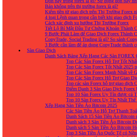
Đòn bẩy trong forex là gì? Sử dụng đòn bẩy nh
Bán khống trên thị trường forex là gì?
Kiếm tiền từ giao dịch trên Thị Trường Forex 
4 loại Lệnh quan trọng cần biết khi giao dịch F
Cách xác định xu hướng Thị Trường Forex
Tiết Lộ Bí Mật Đầu Tư Chứng Khoán Thành C
9 Bước Phải Làm để Giao Dịch Forex Thành 
CopyTrade, Social Trading là gì? So sánh Cop
3 Bước cần làm để áp dụng CopyTrade thành 
Sàn Giao Dịch
Danh Sách Bảng Xếp Hạng Các Sàn FOREX 
Top Các Sàn Forex Hỗ Trợ Tốt Nhấ
Top Các Sàn Forex Tốt Nhất 2025 p
Top Các Sàn Forex Mạnh Nhất về 
Top Các Sàn Forex Hỗ Trợ Giao D
Top các sàn Forex hỗ trợ giao dịch
Điểm Danh 3 Sàn Giao Dịch Forex
Top 10 Sàn Forex Uy Tín được cả T
Top 10 Sàn Forex Uy Tín Nhất Thế
Xếp Hạng Sàn Tiền Ảo Bitcoin 2025
Các Sàn Tiền Ảo Hỗ Trợ Thanh Toá
Danh Sách 15 Sàn Tiền Ảo Bitcoin đ
Danh sách 3 Sàn Tiền Ảo Bitcoin 
Danh sách 5 Sàn Tiền Ảo Bitcoin H
Top 3 Sàn Tiền Ảo Quốc Tế có Nền