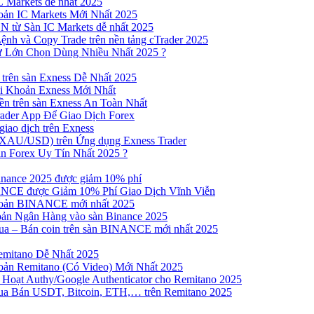
 Markets dễ nhất 2025
ản IC Markets Mới Nhất 2025
từ Sàn IC Markets dễ nhất 2025
nh và Copy Trade trên nền tảng cTrader 2025
ư Lớn Chọn Dùng Nhiều Nhất 2025 ?
trên sàn Exness Dễ Nhất 2025
 Khoản Exness Mới Nhất
n trên sàn Exness An Toàn Nhất
ader App Để Giao Dịch Forex
iao dịch trên Exness
XAU/USD) trên Ứng dụng Exness Trader
n Forex Uy Tín Nhất 2025 ?
inance 2025 được giảm 10% phí
NCE được Giảm 10% Phí Giao Dịch Vĩnh Viễn
oản BINANCE mới nhất 2025
ản Ngân Hàng vào sàn Binance 2025
 Mua – Bán coin trên sàn BINANCE mới nhất 2025
emitano Dễ Nhất 2025
ản Remitano (Có Video) Mới Nhất 2025
Hoạt Authy/Google Authenticator cho Remitano 2025
a Bán USDT, Bitcoin, ETH,… trên Remitano 2025