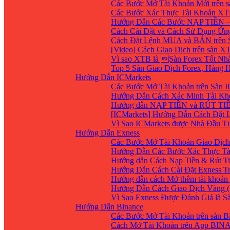
Các Bước Mở Tài Khoản Mới trên 
Các Bước Xác Thực Tài Khoản XT
Hướng Dẫn Các Bước NẠP TIỀN –
Cách Cài Đặt và Cách Sử Dụng Ứ
Cách Đặt Lệnh MUA và BÁN trên 
[Video] Cách Giao Dịch trên sàn XT
Vì sao XTB là Sàn Forex Tốt Nhất
Top 5 Sàn Giao Dịch Forex, Hàng
Hướng Dẫn ICMarkets
Các Bước Mở Tài Khoản trên Sàn IC
Hướng Dẫn Cách Xác Minh Tài Kho
Hướng dẫn NẠP TIỀN và RÚT TIỀN 
[ICMarkets] Hướng Dẫn Cách Đặt Lệ
Vì Sao ICMarkets được Nhà Đầu T
Hướng Dẫn Exness
Các Bước Mở Tài Khoản Giao Dịch 
Hướng Dẫn Các Bước Xác Thực Tà
Hướng dẫn Cách Nạp Tiền & Rút Ti
Hướng Dẫn Cách Cài Đặt Exness Tr
Hướng dẫn cách Mở thêm tài khoản g
Hướng Dẫn Cách Giao Dịch Vàng (
Vì Sao Exness Được Đánh Giá là S
Hướng Dẫn Binance
Các Bước Mở Tài Khoản trên sàn B
Cách Mở Tài Khoản trên App BIN