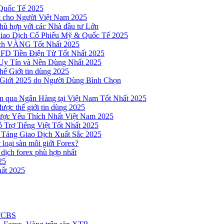
Quốc Tế 2025
t cho Người Việt Nam 2025
hù hợp với các Nhà đầu tư Lớn
Giao Dịch Cổ Phiếu Mỹ & Quốc Tế 2025
ịch VÀNG Tốt Nhất 2025
 CFD Tiền Điện Tử Tốt Nhất 2025
Uy Tín và Nên Dùng Nhất 2025
hế Giới tin dùng 2025
 Giới 2025 do Người Dùng Bình Chọn
n qua Ngân Hàng tại Việt Nam Tốt Nhất 2025
ược thế giới tin dùng 2025
Được Yêu Thích Nhất Việt Nam 2025
 Trợ Tiếng Việt Tốt Nhất 2025
 Tảng Giao Dịch Xuất Sắc 2025
loại sàn môi giới Forex?
 dịch forex phù hợp nhất
25
ất 2025
 TCBS