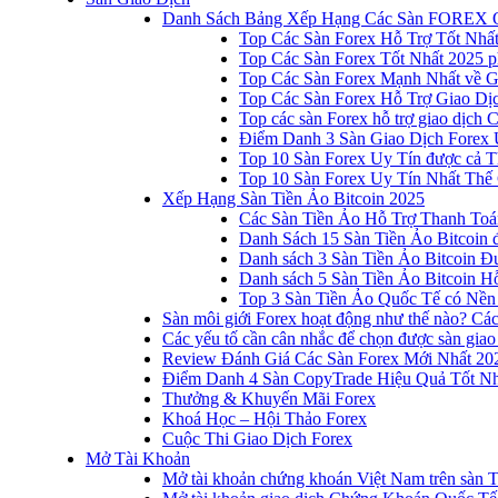
Danh Sách Bảng Xếp Hạng Các Sàn FOREX 
Top Các Sàn Forex Hỗ Trợ Tốt Nhấ
Top Các Sàn Forex Tốt Nhất 2025 p
Top Các Sàn Forex Mạnh Nhất về 
Top Các Sàn Forex Hỗ Trợ Giao D
Top các sàn Forex hỗ trợ giao dịch
Điểm Danh 3 Sàn Giao Dịch Forex 
Top 10 Sàn Forex Uy Tín được cả T
Top 10 Sàn Forex Uy Tín Nhất Thế
Xếp Hạng Sàn Tiền Ảo Bitcoin 2025
Các Sàn Tiền Ảo Hỗ Trợ Thanh Toá
Danh Sách 15 Sàn Tiền Ảo Bitcoin đ
Danh sách 3 Sàn Tiền Ảo Bitcoin 
Danh sách 5 Sàn Tiền Ảo Bitcoin Hỗ
Top 3 Sàn Tiền Ảo Quốc Tế có Nền
Sàn môi giới Forex hoạt động như thế nào? Các 
Các yếu tố cần cân nhắc để chọn được sàn giao
Review Đánh Giá Các Sàn Forex Mới Nhất 20
Điểm Danh 4 Sàn CopyTrade Hiệu Quả Tốt Nh
Thưởng & Khuyến Mãi Forex
Khoá Học – Hội Thảo Forex
Cuộc Thi Giao Dịch Forex
Mở Tài Khoản
Mở tài khoản chứng khoán Việt Nam trên sàn