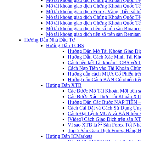
Mở tài khoản giao dịch Chứng Khoán Quốc Tế
Mở tài khoản giao dịch Chứng Khoán Quốc Tế,
Mở tài khoản giao dịch Forex, Vàng, Tiền số tr
Mở tài khoản giao dịch Chứng Khoán Quốc Tế,
Mở tài khoản giao dịch Chứng Khoán Quốc Tế
Mở tài khoản giao dịch tiền số trên sàn Binanc
Mở tài khoản giao dịch tiền số trên sàn Remita
Hướng Dẫn Nhà Đầu Tư
Hướng Dẫn TCBS
Hướng Dẫn Mở Tài Khoản Giao Dịc
Hướng Dẫn Cách Xác Minh Tài Kh
Cách liên kết Tài khoản TCBS với 
Cách Nạp Tiền vào Tài Khoản Chứ
Hướng dẫn cách MUA Cổ Phiếu trê
Hướng dẫn Cách BÁN Cổ phiếu trên
Hướng Dẫn XTB
Các Bước Mở Tài Khoản Mới trên 
Các Bước Xác Thực Tài Khoản XT
Hướng Dẫn Các Bước NẠP TIỀN –
Cách Cài Đặt và Cách Sử Dụng Ứ
Cách Đặt Lệnh MUA và BÁN trên 
[Video] Cách Giao Dịch trên sàn XT
Vì sao XTB là Sàn Forex Tốt Nhất
Top 5 Sàn Giao Dịch Forex, Hàng 
Hướng Dẫn ICMarkets