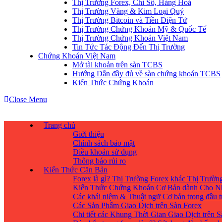
Thị Trường Forex, Chỉ Số, Hàng Hoá
Thị Trường Vàng & Kim Loại Quý
Thị Trường Bitcoin và Tiền Điện Tử
Thị Trường Chứng Khoán Mỹ & Quốc Tế
Thị Trường Chứng Khoán Việt Nam
Tin Tức Tác Động Đến Thị Trường
Chứng Khoán Việt Nam
Mở tài khoản trên sàn TCBS
Hướng Dẫn đầy đủ về sàn chứng khoán TCBS
Kiến Thức Chứng Khoán
Close Menu
Trang chủ
Giới thiệu
Chính sách bảo mật
Điều khoản sử dụng
Thông báo rủi ro
Kiến Thức Căn Bản
Forex là gì? Thị Trường Forex khác Thị Trườ
Kiến Thức Chứng Khoán Cơ Bản dành Cho N
Các khái niệm & Thuật ngữ Cơ bản trong đầu 
Các Sản Phẩm Giao Dịch trên Sàn Forex
Chi tiết các Khung Thời Gian Giao Dịch trên 