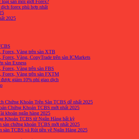
 loại sàn môi giới Forex?
 dịch forex phù hợp nhất
25
ất 2025
 TCBS
, Forex, Vàng trên sàn XTB
 Forex, Vàng, CopyTrade trên sàn ICMarkets
ên sàn Exness
 Forex, Vàng trên sàn FBS
, Forex, Vàng trên sàn FXTM
e được giảm 10% phí giao dịch
no
h Chứng Khoán Trên Sàn TCBS dễ nhất 2025
oản Chứng Khoán TCBS mới nhất 2025
Tài khoản ngân hàng 2025
ng Khoán TCBS từ Ngân Hàng bất kỳ
n sàn chứng khoán TCBS mới nhất 2025
 sàn TCBS và Rút tiền về Ngân Hàng 2025