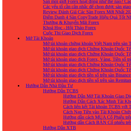
Sàn môi giới Forex hoạt động như thế nào? Các
Các yếu tố cần cân nhắc để chọn được sàn giao
Review Đánh Giá Các Sàn Forex Mới Nhất 20
Điểm Danh 4 Sàn CopyTrade Hiệu Quả Tốt Nh
Thưởng & Khuyến Mãi Forex
Khoá Học - Hội Thảo Forex
Cuộc Thi Giao Dịch Forex
Mở Tài Khoản
Mở tài khoản chứng khoán Việt Nam trên sàn
Mở tài khoản giao dịch Chứng Khoán Quốc Tế
Mở tài khoản giao dịch Chứng Khoán Quốc Tế,
Mở tài khoản giao dịch Forex, Vàng, Tiền số tr
Mở tài khoản giao dịch Chứng Khoán Quốc Tế,
Mở tài khoản giao dịch Chứng Khoán Quốc Tế
Mở tài khoản giao dịch tiền số trên sàn Binanc
Mở tài khoản giao dịch tiền số trên sàn Remita
Hướng Dẫn Nhà Đầu Tư
Hướng Dẫn TCBS
Hướng Dẫn Mở Tài Khoản Giao Dịc
Hướng Dẫn Cách Xác Minh Tài Kh
Cách liên kết Tài khoản TCBS với 
Cách Nạp Tiền vào Tài Khoản Chứ
Hướng dẫn cách MUA Cổ Phiếu trê
Hướng dẫn Cách BÁN Cổ phiếu trên
Hướng Dẫn XTB