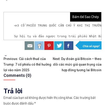
Bấm Để Sao Chép
📣3 CỔ PHIẾU TRUNG QUỐC CẦN CHÚ Ý KHI THỊ TRƯỜNG
Sự hội tụ và đảo ngược trong trái phiếu Nhật Bản
Chia sẻ ngay!
𝘟𝘦𝘮 𝘤𝘩𝘪 𝘵𝘪ế𝘵: https://chungkhoanforex.com/3
Tags:
Điều
✨🏆Đầ𝐮 𝐭ư 𝐯à 𝐋ướ𝐭 𝐬ó𝐧𝐠 𝐜á𝐜 𝐜ổ 𝐩𝐡𝐢ế𝐮 𝐭𝐫ê𝐧 𝐭𝐡ị 𝐭𝐫ườ𝐧𝐠 𝐂
Previous:
Cải cách thuế của
Next:
Dự đoán giá Bitcoin – theo
Trump: 7 cổ phiếu có thể hưởng
dõi các mức giá quan trọng của
hướng
✅𝘔ở 𝘵à𝘪 𝘬𝘩𝘰ả𝘯 𝘵𝘳ê𝘯 𝘴à𝘯 𝘌𝘹𝘯𝘦𝘴𝘴 𝘜𝘺 𝘛í𝘯 𝘷
lợi vào năm 2025
hợp đồng tương lai Bitcoin
Comments (0)
bài
👉Sàn hỗ trợ giao dịch hơn 100+ cổ phiếu nổi tiế
viết
Trả lời
👉Thuộc top 3 sàn nổi tiếng thế giới, được nhiều
Email của bạn sẽ không được hiển thị công khai.
Các trường bắt
👉Xem hướng dẫn đầy đủ tại: https://chungkhoanfo
buộc được đánh dấu
*