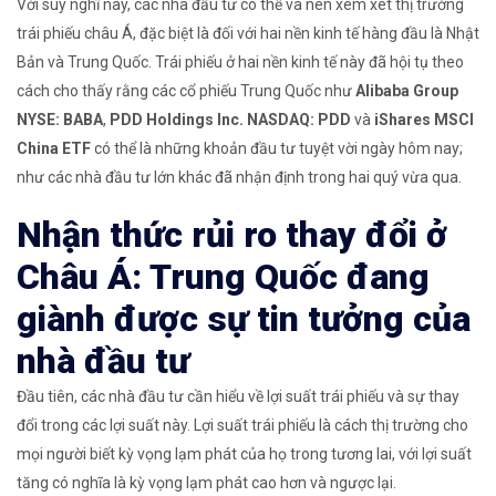
Với suy nghĩ này, các nhà đầu tư có thể và nên xem xét thị trường
trái phiếu châu Á, đặc biệt là đối với hai nền kinh tế hàng đầu là Nhật
Bản và Trung Quốc. Trái phiếu ở hai nền kinh tế này đã hội tụ theo
cách cho thấy rằng các cổ phiếu Trung Quốc như
Alibaba Group
NYSE: BABA
,
PDD Holdings Inc.
NASDAQ: PDD
và
iShares MSCI
China ETF
có thể là những khoản đầu tư tuyệt vời ngày hôm nay;
như các nhà đầu tư lớn khác đã nhận định trong hai quý vừa qua.
Nhận thức rủi ro thay đổi ở
Châu Á: Trung Quốc đang
giành được sự tin tưởng của
nhà đầu tư
Đầu tiên, các nhà đầu tư cần hiểu về lợi suất trái phiếu và sự thay
đổi trong các lợi suất này. Lợi suất trái phiếu là cách thị trường cho
mọi người biết kỳ vọng lạm phát của họ trong tương lai, với lợi suất
tăng có nghĩa là kỳ vọng lạm phát cao hơn và ngược lại.