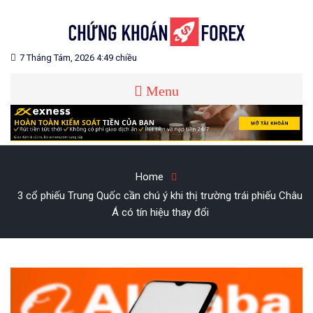
Skip
to
content
Blog chia sẻ về Chứng Khoán và Forex
CHỨNG KHOÁN FOREX
7 Tháng Tám, 2026 4:49 chiều
Menu
Home
3 cổ phiếu Trung Quốc cần chú ý khi thị trường trái phiếu Châu
Á có tín hiệu thay đổi