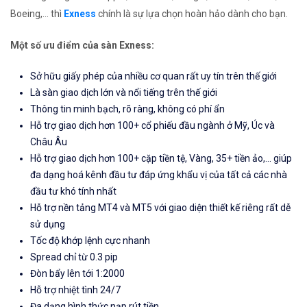
Boeing,... thì
Exness
chính là sự lựa chọn hoàn hảo dành cho bạn.
Một số ưu điểm của sàn Exness:
Sở hữu giấy phép của nhiều cơ quan rất uy tín trên thế giới
Là sàn giao dịch lớn và nổi tiếng trên thế giới
Thông tin minh bạch, rõ ràng, không có phí ẩn
Hỗ trợ giao dịch hơn 100+ cổ phiếu đầu ngành ở Mỹ, Úc và
Châu Âu
Hỗ trợ giao dịch hơn 100+ cặp tiền tệ, Vàng, 35+ tiền ảo,... giúp
đa dạng hoá kênh đầu tư đáp ứng khẩu vị của tất cả các nhà
đầu tư khó tính nhất
Hỗ trợ nền tảng MT4 và MT5 với giao diện thiết kế riêng rất dễ
sử dụng
Tốc độ khớp lệnh cực nhanh
Spread chỉ từ 0.3 pip
Đòn bẩy lên tới 1:2000
Hỗ trợ nhiệt tình 24/7
Đa dạng hình thức nạp rút tiền