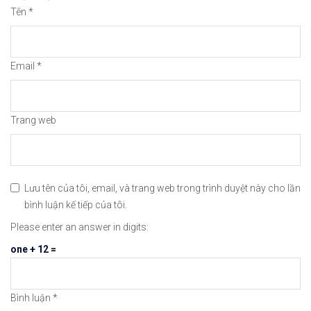
Tên
*
✅𝘔ở 𝘵à𝘪 𝘬𝘩𝘰ả𝘯 𝘵𝘳ê𝘯 𝘴à𝘯 𝘯ổ𝘪 𝘵𝘪ế𝘯𝘨 𝘐𝘊𝘔𝘢𝘳𝘬𝘦
👉Xem cách mở tài khoản trên sàn ICMarkets: http
Email
*
👉Xem cách Nạp/Rút tiền từ sàn ICMarkets dễ nhất
👉Xem cách Đặt Lệnh, Đóng Lệnh và CopyTrade với 
Trang web
🔗https://chungkhoanforex.com/3-co-phieu-trung-q
😘Cảm ơn bạn đã xem thông tin😘🍀🤗Chúc bạn giao 
Lưu tên của tôi, email, và trang web trong trình duyệt này cho lần
bình luận kế tiếp của tôi.
#icmarkets #exness #taichinh #dautu #chungkhoan 
Please enter an answer in digits:
one + 12 =
Bình luận
*