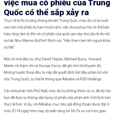
việc mua cổ phiếu của Trung
Quốc có thể sắp xảy ra
Thực tế là thị trường chứng khoán Trung Quốc, mặc dù có lợi suất
cao hơn trái phiếu kỳ hạn mười năm, vẫn chưa phục hồi có thể báo
hiệu rằng tâm lý đối với cổ phiếu của quốc gia này chủ yếu là do nỗi
sợ hãi. Như Warren Buffett thích nói, “Hãy tham lam khi người khác
sợ hãi.”
Một số nhà đầu tư, như David Tepper, Michael Burry, Howard
Marks và thậm chí cả George Soros, đã ghi nhớ lời khuyên đó.
Những huyền thoại đầu tư này đã quyết định bắt đầu phân bổ vốn
cho Trung Quốc, cụ thể là thông qua Alibaba và PDD Holdings.
Các nhà phân tích Phố Wall, mặc dù họ không thích rủi ro, đã đủ táo
bạo để đưa ra những xếp hạng cổ phiếu này phản ánh một kịch bản
thực tế hơn. Ví dụ, với Alibaba, mục tiêu giá đồng thuận được đặt ở
mức $114 ngày hôm nay, dự kiến ​​tăng tới 34.2% so với mức giao