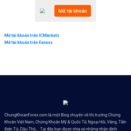
Mở tài khoản
Mở tài khoản trên ICMarkets
Mở tài khoản trên Exness
ChungKhoanForex.com là một Blog chuyên về thị trường Chứng
Khoán Việt Nam, Chứng Khoán Mỹ & Quốc Tế, Ngoại Hối, Vàng, Tiền
Điện Tử, Dầu Thô,... Tại đây bạn được chia sẻ những nhận định