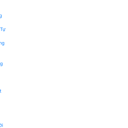
g
 Tự
ng
ng
t
ới