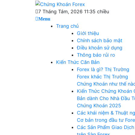
Skip
Chứng Khoán
to
Blog chia sẻ về Chứng Khoán và Forex
7 Tháng Tám, 2026 11:35 chiều
content
Menu
Forex
Trang chủ
Giới thiệu
Chính sách bảo mật
Điều khoản sử dụng
Thông báo rủi ro
Kiến Thức Căn Bản
Forex là gì? Thị Trường
Forex khác Thị Trường
Chứng Khoán như thế nà
Kiến Thức Chứng Khoán 
Bản dành Cho Nhà Đầu T
Chứng Khoán 2025
Các khái niệm & Thuật n
Cơ bản trong đầu tư For
Các Sản Phẩm Giao Dịch
trên Sàn Forex