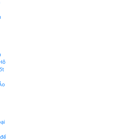
n
n
n
 Hỗ
ốt
Ảo
ại
 để