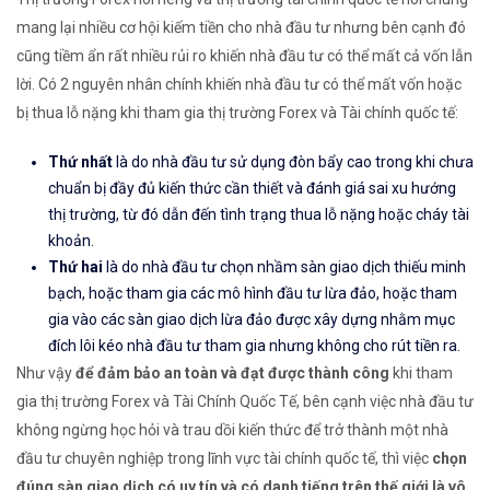
mang lại nhiều cơ hội kiếm tiền cho nhà đầu tư nhưng bên cạnh đó
cũng tiềm ẩn rất nhiều rủi ro khiến nhà đầu tư có thể mất cả vốn lẫn
lời. Có 2 nguyên nhân chính khiến nhà đầu tư có thể mất vốn hoặc
bị thua lỗ nặng khi tham gia thị trường Forex và Tài chính quốc tế:
Thứ nhất
là do nhà đầu tư sử dụng đòn bẩy cao trong khi chưa
chuẩn bị đầy đủ kiến thức cần thiết và đánh giá sai xu hướng
thị trường, từ đó dẫn đến tình trạng thua lỗ nặng hoặc cháy tài
khoản.
Thứ hai
là do nhà đầu tư chọn nhầm sàn giao dịch thiếu minh
bạch, hoặc tham gia các mô hình đầu tư lừa đảo, hoặc tham
gia vào các sàn giao dịch lừa đảo được xây dựng nhằm mục
đích lôi kéo nhà đầu tư tham gia nhưng không cho rút tiền ra.
Như vậy
để đảm bảo an toàn và đạt được thành công
khi tham
gia thị trường Forex và Tài Chính Quốc Tế, bên cạnh việc nhà đầu tư
không ngừng học hỏi và trau dồi kiến thức để trở thành một nhà
đầu tư chuyên nghiệp trong lĩnh vực tài chính quốc tế, thì việc
chọn
đúng sàn giao dịch có uy tín và có danh tiếng trên thế giới là vô