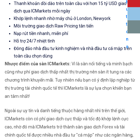
Thanh khoản dồi dào trên toàn cầu với hơn 15 tỷ USD giao
dịch qua ICMarkets mỗi ngày
Khớp lệnh nhanh nhờ máy chủ ở London, Newyork
Môi trường giao dịch Raw Pricing tân tiến
Nạp rút tiền nhanh, miễn phí
Hỗ trợ 24/7 nhiệt tình
Đông đảo nhà đầu tư kinh nghiệm và nhà đầu tư cá mập trên
toàn cầu chọn dùng
Nhược điểm của sàn ICMarkets:
Vì là sàn nổi tiếng và minh bạch
cũng như phí giao dịch thấp nhất thị trường nên sàn ít tung ra các
chương trình khuyến mãi. Tuy nhiên nếu bạn có ý định lập nghiệp từ
thị trường tài chính quốc tế thì ICMarkets là sự lựa chọn khiến bạn
an tâm nhất!
Ngoài sự uy tín và danh tiếng thuộc hàng nhất nhì trên thế giới,
ICMarkets còn có phí giao dịch cực thấp và tốc độ khớp lệnh cực
cao, nhờ đó mà ICMarkets trở thành sàn giao dịch Forex và tài
chính quốc tế được nhiều nhà đầu tư "cá mập" như các ngân hàng,