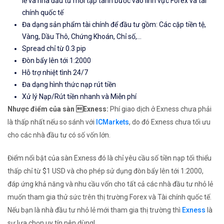
lẻ và nhà đầu tư mới tập tành bước vào lĩnh vực Forex và tài
chính quốc tế
Đa dạng sản phẩm tài chính để đầu tư gồm: Các cặp tiền tệ,
Vàng, Dầu Thô, Chứng Khoán, Chỉ số,...
Spread chỉ từ 0.3 pip
Đòn bẩy lên tới 1:2000
Hỗ trợ nhiệt tình 24/7
Đa dạng hình thức nạp rút tiền
Xử lý Nạp/Rút tiền nhanh và Miễn phí
Nhược điểm của sàn Exness:
Phí giao dịch ở Exness chưa phải
là thấp nhất nếu so sánh với
ICMarkets
, do đó Exness chưa tối ưu
cho các nhà đầu tư có số vốn lớn.
Điểm nổi bật của sàn Exness đó là chỉ yêu cầu số tiền nạp tối thiểu
thấp chỉ từ $1 USD và cho phép sử dụng đòn bẩy lên tới 1:2000,
đáp ứng khả năng và nhu cầu vốn cho tất cả các nhà đầu tư nhỏ lẻ
muốn tham gia thử sức trên thị trường Forex và Tài chính quốc tế.
Nếu bạn là nhà đầu tư nhỏ lẻ mới tham gia thị trường thì
Exness
là
sự lựa chọn uy tín nên dùng!