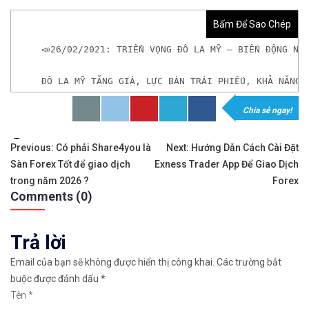
Bấm Để Sao Chép
📣26/02/2021: TRIỂN VỌNG ĐÔ LA MỸ – BIẾN ĐỘNG NG
ĐÔ LA MỸ TĂNG GIÁ, LỰC BÁN TRÁI PHIẾU, KHẢ NĂNG 
Chia sẻ ngay!
𝘟𝘦𝘮 𝘤𝘩𝘪 𝘵𝘪ế𝘵: https://chungkhoanforex.com/2
Tags:
Điều
✨🏆𝐗𝐨á 𝐛ỏ 𝐥𝐨 𝐥ắ𝐧𝐠 𝐤𝐡𝐢 𝐭𝐡𝐚𝐦 𝐠𝐢𝐚 𝐭𝐡ị 𝐭𝐫ườ𝐧𝐠 𝐭à𝐢 𝐜𝐡í𝐧𝐡 
Previous:
Có phải Share4you là
Next:
Hướng Dẫn Cách Cài Đặt
Sàn Forex Tốt để giao dịch
Exness Trader App Để Giao Dịch
hướng
✅𝘔ở 𝘵à𝘪 𝘬𝘩𝘰ả𝘯 𝘵𝘳ê𝘯 𝘴à𝘯 𝘌𝘹𝘯𝘦𝘴𝘴 𝘜𝘺 𝘛í𝘯 𝘷
trong năm 2026 ?
Forex
Comments (0)
bài
✅𝘔ở 𝘵à𝘪 𝘬𝘩𝘰ả𝘯 𝘵𝘳ê𝘯 𝘴à𝘯 𝘐𝘊𝘔𝘢𝘳𝘬𝘦𝘵𝘴 𝘯ổ𝘪 𝘵𝘪ế
viết
Trả lời
✅𝘔ở 𝘵à𝘪 𝘬𝘩𝘰ả𝘯 𝘵𝘳ê𝘯 𝘴à𝘯 𝘉𝘪𝘯𝘢𝘯𝘤𝘦 𝘯ổ𝘪 𝘵𝘪ế𝘯𝘨 
Email của bạn sẽ không được hiển thị công khai.
Các trường bắt
🔗https://chungkhoanforex.com/26-02-2021-trien-v
buộc được đánh dấu
*
Tên
*
😘Cảm ơn bạn đã xem thông tin😘🍀🤗Chúc bạn giao 