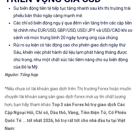
Sự biến động tiền tệ
tiếp tục tăng nhanh sau khi thị trường trái
phiếu bán tháo ngày càng mạnh mẽ.
Các chỉ số biến động ngụ ý qua đêm vẫn tăng trên
các cặp tiền
tệ chính
như EUR/USD, GBP/USD, USD/JPY và USD/CAD khi so
sánh với mức trung bình 20 ngày tương ứng của chúng.
Rủi ro sự kiện có tác động cao
cho phiên giao dịch ngày thứ
Sáu, khiến việc phát hành dữ liệu lạm phát hàng tháng được
chú trọng, như một chất xúc tác tiềm năng cho sự biến động
của Đô la Mỹ.
Nguồn: Tổng hợp
*Nếu chưa có tài khoản giao dịch trên Thị trường Forex hoặc muốn
chuyển tài khoản sang sàn giao dịch forex mới uy tín chất lượng
hơn, bạn hãy tham khảo
Top 3 sàn Forex hỗ trợ giao dịch Các
Cặp Ngoại Hối, Chỉ số, Dầu thô, Vàng, Tiền Điện Tử, Cổ Phiếu
Quốc Tế ... tốt nhất 2026, hỗ trợ rất tốt cho nhà đầu tư tại Việt
Nam: