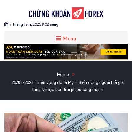
Skip
to
content
Blog chia sẻ về Chứng Khoán và Forex
CHỨNG KHOÁN FOREX
7 Tháng Tám, 2026 9:02 sáng
Menu
Home
26/02/2021: Triển vọng đô la Mỹ – Biến động ngoại hối gia
tăng khi lực bán trái phiếu tăng mạnh