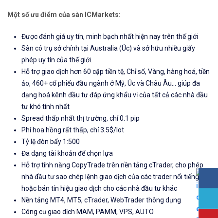
Một số ưu điểm của sàn ICMarkets:
Được đánh giá uy tín, minh bạch nhất hiện nay trên thế giới
Sàn có trụ sở chính tại Australia (Úc) và sở hữu nhiều giấy
phép uy tín của thế giới.
Hỗ trợ giao dịch hơn 60 cặp tiền tệ, Chỉ số, Vàng, hàng hoá, tiền
ảo, 460+ cổ phiếu đầu ngành ở Mỹ, Úc và Châu Âu... giúp đa
dạng hoá kênh đầu tư đáp ứng khẩu vị của tất cả các nhà đầu
tư khó tính nhất
Spread thấp nhất thị trường, chỉ 0.1 pip
Phí hoa hồng rất thấp, chỉ 3.5$/lot
Tỷ lệ đòn bẩy 1:500
Đa dạng tài khoản để chọn lựa
Hỗ trợ tính năng CopyTrade trên nền tảng cTrader, cho phép
nhà đầu tư sao chép lệnh giao dịch của các trader nổi tiếng
hoặc bán tín hiệu giao dịch cho các nhà đầu tư khác
Nền tảng MT4, MT5, cTrader, WebTrader thông dụng
Công cụ giao dịch MAM, PAMM, VPS, AUTO