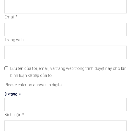
#icmarkets #binance #exness #taichinh #dautu #fo
Email
*
Trang web
Lưu tên của tôi, email, và trang web trong trình duyệt này cho lần
bình luận kế tiếp của tôi.
Please enter an answer in digits:
3 × two =
Bình luận
*