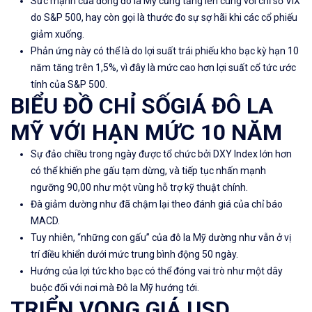
Sức mạnh của đồng đô la Mỹ cũng tăng lên cùng với chỉ số VIX
do S&P 500, hay còn gọi là thước đo sự sợ hãi khi các cổ phiếu
giảm xuống.
Phản ứng này có thể là do lợi suất trái phiếu kho bạc kỳ hạn 10
năm tăng trên 1,5%, vì đây là mức cao hơn lợi suất cổ tức ước
tính của S&P 500.
BIỂU ĐỒ CHỈ SỐGIÁ ĐÔ LA
MỸ VỚI HẠN MỨC 10 NĂM
Sự đảo chiều trong ngày được tổ chức bởi DXY Index lớn hơn
có thể khiến phe gấu tạm dừng, và tiếp tục nhấn mạnh
ngưỡng 90,00 như một vùng hỗ trợ kỹ thuật chính.
Đà giảm dường như đã chậm lại theo đánh giá của chỉ báo
MACD.
Tuy nhiên, “
những con gấu” của đô la Mỹ dường như vẫn ở vị
trí điều khiển dưới
mức trung bình động 50 ngày
.
Hướng của lợi tức kho bạc có thể đóng vai trò như một dây
buộc đối với nơi mà Đô la Mỹ hướng tới.
TRIỂN VỌNG GIÁ USD