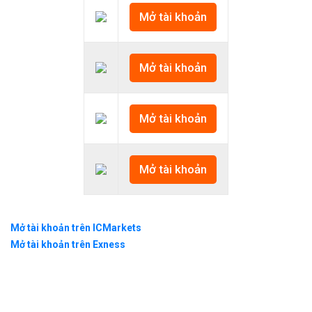
Mở tài khoản
Mở tài khoản
Mở tài khoản
Mở tài khoản
Mở tài khoản trên ICMarkets
Mở tài khoản trên Exness