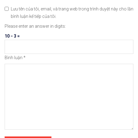
😘Cảm ơn bạn đã xem thông tin😘🍀🤗Chúc bạn giao 
Lưu tên của tôi, email, và trang web trong trình duyệt này cho lần
bình luận kế tiếp của tôi.
#icmarkets #exness #taichinh #dautu #chungkhoan 
Please enter an answer in digits:
10 − 3 =
Bình luận
*