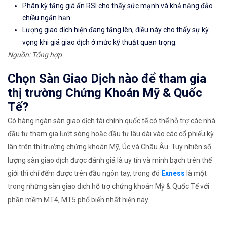
Phân kỳ tăng giá ẩn RSI cho thấy sức mạnh và khả năng đảo
chiều ngắn hạn.
Lượng giao dịch hiện đang tăng lên, điều này cho thấy sự kỳ
vọng khi giá giao dịch ở mức kỹ thuật quan trọng.
Nguồn: Tổng hợp
Chọn Sàn Giao Dịch nào để tham gia
thị trường Chứng Khoán Mỹ & Quốc
Tế?
Có hàng ngàn sàn giao dịch tài chính quốc tế có thể hỗ trợ các nhà
đầu tư tham gia lướt sóng hoặc đầu tư lâu dài vào các cổ phiếu kỳ
lân trên thị trường chứng khoán Mỹ, Úc và Châu Âu. Tuy nhiên số
lượng sàn giao dịch được đánh giá là uy tín và minh bạch trên thế
giới thì chỉ đếm được trên đầu ngón tay, trong đó
Exness
là một
trong những sàn giao dịch hỗ trợ chứng khoán Mỹ & Quốc Tế với
phần mềm MT4, MT5 phổ biến nhất hiện nay.