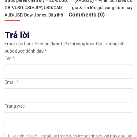
trước phiên châu Mỹ – EUR/USD,
(XAUUSD) – Phân tích biểu đồ
hướng
Xem hướng dẫn cách giao dịch Mua – Bán tiền đi
GBP/USD, USD/JPY, USD/CAD,
giá & Tin tức giá vàng hôm nay
Comments (0)
bài
AUD/USD, Dow Jones, Dầu thô
𝘔ở 𝘵à𝘪 𝘬𝘩𝘰ả𝘯 𝘵𝘳ê𝘯 𝘴à𝘯 𝘙𝘦𝘮𝘪𝘵𝘢𝘯𝘰 𝘯ổ𝘪 𝘵𝘪ế
viết
Trả lời
Xem cách mở tài khoản trên sàn Remitano dễ nhấ
Email của bạn sẽ không được hiển thị công khai.
Các trường bắt
Xem video hướng dẫn cách mua bán tiền điện tử 
buộc được đánh dấu
*
Tên
*
𝘟𝘦𝘮 𝘤𝘩𝘪 𝘵𝘪ế𝘵: https://chungkhoanforex.com/2
Cảm ơn bạn đã xem thông tin
Chúc bạn giao 
Email
*
#binance #remitano #bitcoin #tiendientu #tienso 
Trang web
Lưu tên của tôi, email, và trang web trong trình duyệt này cho lần