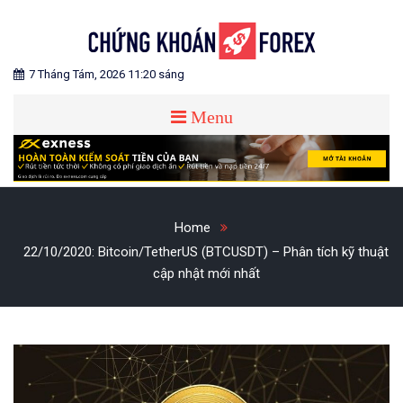
Skip
to
content
Blog chia sẻ về Chứng Khoán và Forex
CHỨNG KHOÁN FOREX
7 Tháng Tám, 2026 11:20 sáng
Menu
Home
22/10/2020: Bitcoin/TetherUS (BTCUSDT) – Phân tích kỹ thuật
cập nhật mới nhất