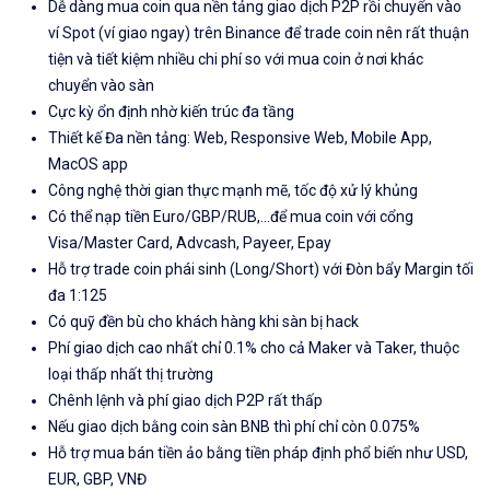
Dễ dàng mua coin qua nền tảng giao dịch P2P rồi chuyển vào
ví Spot (ví giao ngay) trên Binance để trade coin nên rất thuận
tiện và tiết kiệm nhiều chi phí so với mua coin ở nơi khác
chuyển vào sàn
Cực kỳ ổn định nhờ kiến trúc đa tầng
Thiết kế Đa nền tảng: Web, Responsive Web, Mobile App,
MacOS app
Công nghệ thời gian thực mạnh mẽ, tốc độ xử lý khủng
Có thể nạp tiền Euro/GBP/RUB,...để mua coin với cổng
Visa/Master Card, Advcash, Payeer, Epay
Hỗ trợ trade coin phái sinh (Long/Short) với Đòn bẩy Margin tối
đa 1:125
Có quỹ đền bù cho khách hàng khi sàn bị hack
Phí giao dịch cao nhất chỉ 0.1% cho cả Maker và Taker, thuộc
loại thấp nhất thị trường
Chênh lệnh và phí giao dịch P2P rất thấp
Nếu giao dịch bằng coin sàn BNB thì phí chỉ còn 0.075%
Hỗ trợ mua bán tiền ảo bằng tiền pháp định phổ biến như USD,
EUR, GBP, VNĐ