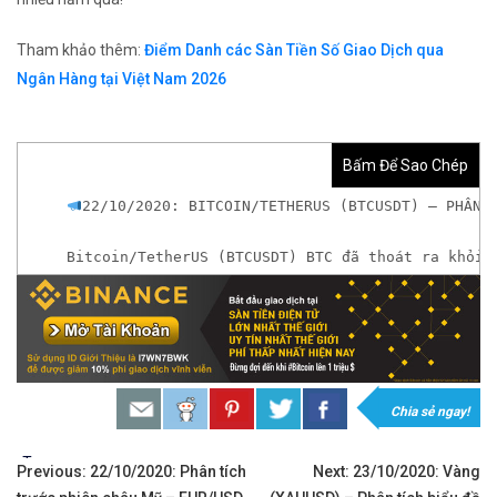
Tham khảo thêm:
Điểm Danh các Sàn Tiền Số Giao Dịch qua
Ngân Hàng tại Việt Nam 2026
Bấm Để Sao Chép
22/10/2020: BITCOIN/TETHERUS (BTCUSDT) – PHÂN 
Bitcoin/TetherUS (BTCUSDT) BTC đã thoát ra khỏi 
𝘟𝘦𝘮 𝘤𝘩𝘪 𝘵𝘪ế𝘵: https://chungkhoanforex.com/2
𝐀𝐧 𝐭â𝐦 𝐦ở 𝐭à𝐢 𝐤𝐡𝐨ả𝐧 𝐠𝐢𝐚𝐨 𝐝ị𝐜𝐡 𝐁𝐢𝐭𝐜𝐨𝐢𝐧 𝐯à 𝐧𝐡𝐢ề𝐮 𝐥𝐨ạ𝐢
𝘔ở 𝘵à𝘪 𝘬𝘩𝘰ả𝘯 𝘵𝘳ê𝘯 𝘴à𝘯 𝘉𝘪𝘯𝘢𝘯𝘤𝘦 𝘯ổ𝘪 𝘵𝘪ế
Chia sẻ ngay!
Xem cách mở tài khoản trên sàn Binance được gi
Tags:
Điều
Previous:
22/10/2020: Phân tích
Next:
23/10/2020: Vàng