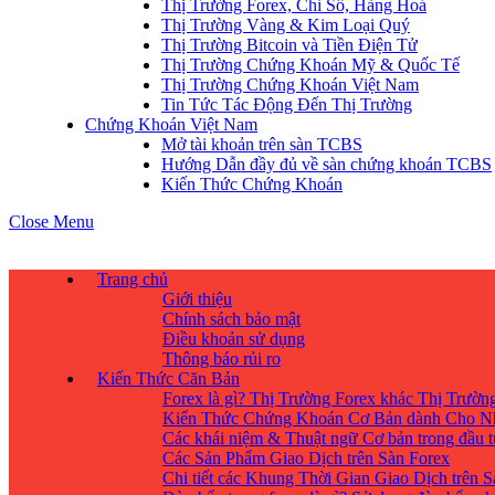
Thị Trường Forex, Chỉ Số, Hàng Hoá
Thị Trường Vàng & Kim Loại Quý
Thị Trường Bitcoin và Tiền Điện Tử
Thị Trường Chứng Khoán Mỹ & Quốc Tế
Thị Trường Chứng Khoán Việt Nam
Tin Tức Tác Động Đến Thị Trường
Chứng Khoán Việt Nam
Mở tài khoản trên sàn TCBS
Hướng Dẫn đầy đủ về sàn chứng khoán TCBS
Kiến Thức Chứng Khoán
Close Menu
Trang chủ
Giới thiệu
Chính sách bảo mật
Điều khoản sử dụng
Thông báo rủi ro
Kiến Thức Căn Bản
Forex là gì? Thị Trường Forex khác Thị Trườ
Kiến Thức Chứng Khoán Cơ Bản dành Cho N
Các khái niệm & Thuật ngữ Cơ bản trong đầu 
Các Sản Phẩm Giao Dịch trên Sàn Forex
Chi tiết các Khung Thời Gian Giao Dịch trên 