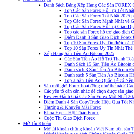
Danh Sách Bảng Xếp Hạng Các Sàn FOREX 
Top Các Sàn Forex Hỗ Trợ Tốt Nhấ
Top Các Sàn Forex Tốt Nhất 2025 p
Top Các Sàn Forex Mạnh Nhất về 
Top Các Sàn Forex Hỗ Trợ Giao D
Top các sàn Forex hỗ trợ giao dịch
Điểm Danh 3 Sàn Giao Dịch Forex 
Top 10 Sàn Forex Uy Tín được cả T
Top 10 Sàn Forex Uy Tín Nhất Thế
Xếp Hạng Sàn Tiền Ảo Bitcoin 2025
Các Sàn Tiền Ảo Hỗ Trợ Thanh Toá
Danh Sách 15 Sàn Tiền Ảo Bitcoin đ
Danh sách 3 Sàn Tiền Ảo Bitcoin 
Danh sách 5 Sàn Tiền Ảo Bitcoin Hỗ
Top 3 Sàn Tiền Ảo Quốc Tế có Nền
Sàn môi giới Forex hoạt động như thế nào? Các 
Các yếu tố cần cân nhắc để chọn được sàn giao
Review Đánh Giá Các Sàn Forex Mới Nhất 20
Điểm Danh 4 Sàn CopyTrade Hiệu Quả Tốt Nh
Thưởng & Khuyến Mãi Forex
Khoá Học – Hội Thảo Forex
Cuộc Thi Giao Dịch Forex
Mở Tài Khoản
Mở tài khoản chứng khoán Việt Nam trên sàn