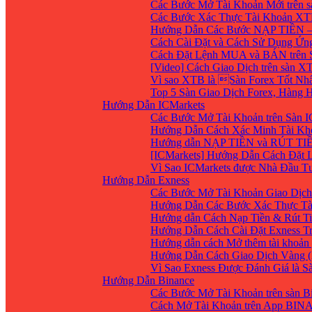
Các Bước Mở Tài Khoản Mới trên 
Các Bước Xác Thực Tài Khoản XT
Hướng Dẫn Các Bước NẠP TIỀN –
Cách Cài Đặt và Cách Sử Dụng Ứ
Cách Đặt Lệnh MUA và BÁN trên 
[Video] Cách Giao Dịch trên sàn XT
Vì sao XTB là Sàn Forex Tốt Nhất
Top 5 Sàn Giao Dịch Forex, Hàng
Hướng Dẫn ICMarkets
Các Bước Mở Tài Khoản trên Sàn IC
Hướng Dẫn Cách Xác Minh Tài Kho
Hướng dẫn NẠP TIỀN và RÚT TIỀN 
[ICMarkets] Hướng Dẫn Cách Đặt Lệ
Vì Sao ICMarkets được Nhà Đầu T
Hướng Dẫn Exness
Các Bước Mở Tài Khoản Giao Dịch 
Hướng Dẫn Các Bước Xác Thực Tà
Hướng dẫn Cách Nạp Tiền & Rút Ti
Hướng Dẫn Cách Cài Đặt Exness Tr
Hướng dẫn cách Mở thêm tài khoản g
Hướng Dẫn Cách Giao Dịch Vàng (
Vì Sao Exness Được Đánh Giá là S
Hướng Dẫn Binance
Các Bước Mở Tài Khoản trên sàn B
Cách Mở Tài Khoản trên App BIN