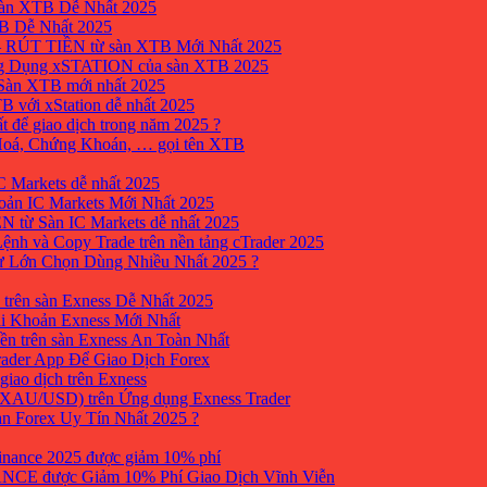
sàn XTB Dễ Nhất 2025
B Dễ Nhất 2025
 RÚT TIỀN từ sàn XTB Mới Nhất 2025
ng Dụng xSTATION của sàn XTB 2025
Sàn XTB mới nhất 2025
B với xStation dễ nhất 2025
 để giao dịch trong năm 2025 ?
 Hoá, Chứng Khoán, … gọi tên XTB
 Markets dễ nhất 2025
ản IC Markets Mới Nhất 2025
từ Sàn IC Markets dễ nhất 2025
nh và Copy Trade trên nền tảng cTrader 2025
ư Lớn Chọn Dùng Nhiều Nhất 2025 ?
trên sàn Exness Dễ Nhất 2025
i Khoản Exness Mới Nhất
ền trên sàn Exness An Toàn Nhất
ader App Để Giao Dịch Forex
iao dịch trên Exness
XAU/USD) trên Ứng dụng Exness Trader
àn Forex Uy Tín Nhất 2025 ?
inance 2025 được giảm 10% phí
ANCE được Giảm 10% Phí Giao Dịch Vĩnh Viễn