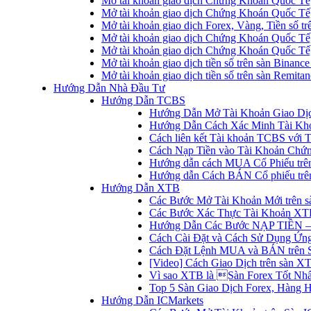
Mở tài khoản giao dịch Chứng Khoán Quốc Tế
Mở tài khoản giao dịch Chứng Khoán Quốc Tế,
Mở tài khoản giao dịch Forex, Vàng, Tiền số tr
Mở tài khoản giao dịch Chứng Khoán Quốc Tế,
Mở tài khoản giao dịch Chứng Khoán Quốc Tế
Mở tài khoản giao dịch tiền số trên sàn Binanc
Mở tài khoản giao dịch tiền số trên sàn Remita
Hướng Dẫn Nhà Đầu Tư
Hướng Dẫn TCBS
Hướng Dẫn Mở Tài Khoản Giao Dịc
Hướng Dẫn Cách Xác Minh Tài Kh
Cách liên kết Tài khoản TCBS với 
Cách Nạp Tiền vào Tài Khoản Chứ
Hướng dẫn cách MUA Cổ Phiếu trê
Hướng dẫn Cách BÁN Cổ phiếu trên
Hướng Dẫn XTB
Các Bước Mở Tài Khoản Mới trên 
Các Bước Xác Thực Tài Khoản XT
Hướng Dẫn Các Bước NẠP TIỀN –
Cách Cài Đặt và Cách Sử Dụng Ứ
Cách Đặt Lệnh MUA và BÁN trên 
[Video] Cách Giao Dịch trên sàn XT
Vì sao XTB là Sàn Forex Tốt Nhất
Top 5 Sàn Giao Dịch Forex, Hàng 
Hướng Dẫn ICMarkets