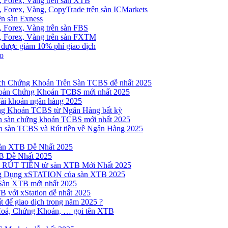
, Forex, Vàng trên sàn XTB
 Forex, Vàng, CopyTrade trên sàn ICMarkets
ên sàn Exness
 Forex, Vàng trên sàn FBS
, Forex, Vàng trên sàn FXTM
e được giảm 10% phí giao dịch
no
h Chứng Khoán Trên Sàn TCBS dễ nhất 2025
oản Chứng Khoán TCBS mới nhất 2025
Tài khoản ngân hàng 2025
ng Khoán TCBS từ Ngân Hàng bất kỳ
n sàn chứng khoán TCBS mới nhất 2025
 sàn TCBS và Rút tiền về Ngân Hàng 2025
sàn XTB Dễ Nhất 2025
B Dễ Nhất 2025
 RÚT TIỀN từ sàn XTB Mới Nhất 2025
ng Dụng xSTATION của sàn XTB 2025
Sàn XTB mới nhất 2025
B với xStation dễ nhất 2025
 để giao dịch trong năm 2025 ?
Hoá, Chứng Khoán, … gọi tên XTB