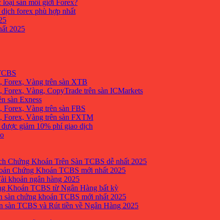
 loại sàn môi giới Forex?
 dịch forex phù hợp nhất
25
ất 2025
 TCBS
, Forex, Vàng trên sàn XTB
 Forex, Vàng, CopyTrade trên sàn ICMarkets
ên sàn Exness
 Forex, Vàng trên sàn FBS
, Forex, Vàng trên sàn FXTM
e được giảm 10% phí giao dịch
no
h Chứng Khoán Trên Sàn TCBS dễ nhất 2025
oản Chứng Khoán TCBS mới nhất 2025
Tài khoản ngân hàng 2025
ng Khoán TCBS từ Ngân Hàng bất kỳ
n sàn chứng khoán TCBS mới nhất 2025
 sàn TCBS và Rút tiền về Ngân Hàng 2025