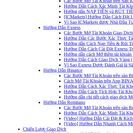
Các Bước Mở Tài Khoản trên Sàn IC
Hướng Dẫn Cách Xác Minh Tài Kho
Hướng dẫn NẠP TIỀN và RÚT TIỀN 
[ICMarkets] Hướng Dẫn Cách Đặt Lệ
Vì Sao ICMarkets được Nhà Đầu T
Hướng Dẫn Exness
Các Bước Mở Tài Khoản Giao Dịch 
Hướng Dẫn Các Bước Xác Thực Tài
Hướng dẫn Cách Nạp Tiền & Rút Tiề
Hướng Dẫn Cách Cài Đặt Exness Tr
Hướng dẫn cách Mở thêm tài khoản g
Hướng Dẫn Cách Giao Dịch Vàng (
Vì Sao Exness Được Đánh Giá là Sà
Hướng Dẫn Binance
Các Bước Mở Tài Khoản trên sàn B
Cách Mở Tài Khoản trên App BINA
Hướng Dẫn Cách Xác Thực Tài Kh
Hướng Dẫn Cách Tích Hợp Tài Kho
Hướng dẫn chi tiết cách giao dịch
Hướng Dẫn Remitano
Các Bước Mở Tài Khoản trên sàn R
Hướng Dẫn Cách Xác Minh Tài Kho
[Video] Hướng Dẫn Cài Đặt & Kích 
[Video] Hướng Dẫn Nhanh Cách Mu
Chiến Lược Giao Dịch