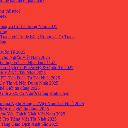
ư thế nào hiệu quả nhất?
như thế nào?
orex
ông và Có Lãi trong Năm 2025
Công
yTrade với Trade bằng Robot và Tự Trade
công
Quốc Tế 2025
t cho Người Việt Nam 2025
hù hợp với các Nhà đầu tư Lớn
Giao Dịch Cổ Phiếu Mỹ & Quốc Tế 2025
ịch VÀNG Tốt Nhất 2025
 CFD Tiền Điện Tử Tốt Nhất 2025
 Uy Tín và Nên Dùng Nhất 2025
hế Giới tin dùng 2025
 Giới 2025 do Người Dùng Bình Chọn
n qua Ngân Hàng tại Việt Nam Tốt Nhất 2025
ược thế giới tin dùng 2025
Được Yêu Thích Nhất Việt Nam 2025
ỗ Trợ Tiếng Việt Tốt Nhất 2025
 Tảng Giao Dịch Xuất Sắc 2025