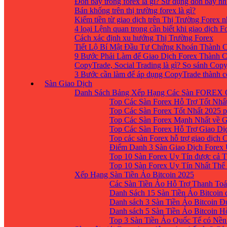
Đòn bẩy trong forex là gì? Sử dụng đòn bẩy nh
Bán khống trên thị trường forex là gì?
Kiếm tiền từ giao dịch trên Thị Trường Forex 
4 loại Lệnh quan trọng cần biết khi giao dịch F
Cách xác định xu hướng Thị Trường Forex
Tiết Lộ Bí Mật Đầu Tư Chứng Khoán Thành C
9 Bước Phải Làm để Giao Dịch Forex Thành 
CopyTrade, Social Trading là gì? So sánh Cop
3 Bước cần làm để áp dụng CopyTrade thành 
Sàn Giao Dịch
Danh Sách Bảng Xếp Hạng Các Sàn FOREX 
Top Các Sàn Forex Hỗ Trợ Tốt Nhấ
Top Các Sàn Forex Tốt Nhất 2025 p
Top Các Sàn Forex Mạnh Nhất về 
Top Các Sàn Forex Hỗ Trợ Giao D
Top các sàn Forex hỗ trợ giao dịch
Điểm Danh 3 Sàn Giao Dịch Forex
Top 10 Sàn Forex Uy Tín được cả T
Top 10 Sàn Forex Uy Tín Nhất Thế
Xếp Hạng Sàn Tiền Ảo Bitcoin 2025
Các Sàn Tiền Ảo Hỗ Trợ Thanh Toá
Danh Sách 15 Sàn Tiền Ảo Bitcoin đ
Danh sách 3 Sàn Tiền Ảo Bitcoin 
Danh sách 5 Sàn Tiền Ảo Bitcoin H
Top 3 Sàn Tiền Ảo Quốc Tế có Nền