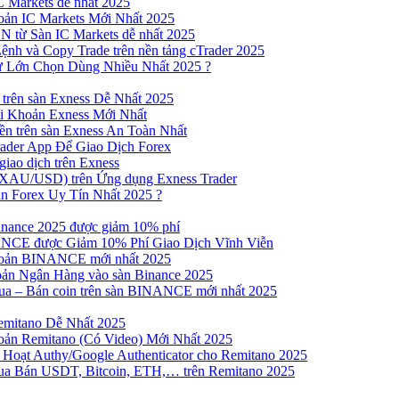
 Markets dễ nhất 2025
ản IC Markets Mới Nhất 2025
từ Sàn IC Markets dễ nhất 2025
nh và Copy Trade trên nền tảng cTrader 2025
ư Lớn Chọn Dùng Nhiều Nhất 2025 ?
trên sàn Exness Dễ Nhất 2025
 Khoản Exness Mới Nhất
n trên sàn Exness An Toàn Nhất
ader App Để Giao Dịch Forex
iao dịch trên Exness
XAU/USD) trên Ứng dụng Exness Trader
n Forex Uy Tín Nhất 2025 ?
inance 2025 được giảm 10% phí
NCE được Giảm 10% Phí Giao Dịch Vĩnh Viễn
oản BINANCE mới nhất 2025
ản Ngân Hàng vào sàn Binance 2025
 Mua – Bán coin trên sàn BINANCE mới nhất 2025
emitano Dễ Nhất 2025
ản Remitano (Có Video) Mới Nhất 2025
Hoạt Authy/Google Authenticator cho Remitano 2025
a Bán USDT, Bitcoin, ETH,… trên Remitano 2025