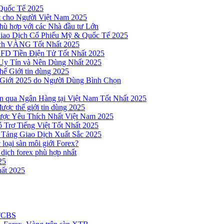
Quốc Tế 2025
t cho Người Việt Nam 2025
hù hợp với các Nhà đầu tư Lớn
Giao Dịch Cổ Phiếu Mỹ & Quốc Tế 2025
ịch VÀNG Tốt Nhất 2025
 CFD Tiền Điện Tử Tốt Nhất 2025
Uy Tín và Nên Dùng Nhất 2025
hế Giới tin dùng 2025
 Giới 2025 do Người Dùng Bình Chọn
n qua Ngân Hàng tại Việt Nam Tốt Nhất 2025
ược thế giới tin dùng 2025
Được Yêu Thích Nhất Việt Nam 2025
 Trợ Tiếng Việt Tốt Nhất 2025
 Tảng Giao Dịch Xuất Sắc 2025
loại sàn môi giới Forex?
 dịch forex phù hợp nhất
25
ất 2025
 TCBS