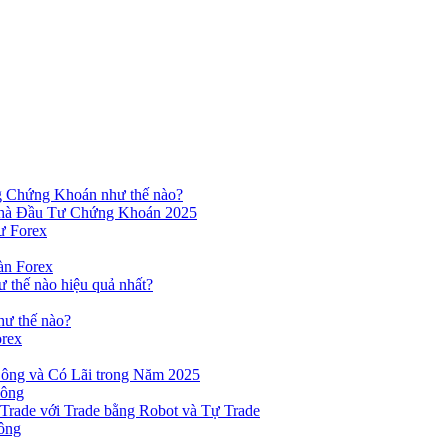
ng Chứng Khoán như thế nào?
hà Đầu Tư Chứng Khoán 2025
ư Forex
àn Forex
ư thế nào hiệu quả nhất?
hư thế nào?
orex
ông và Có Lãi trong Năm 2025
Công
yTrade với Trade bằng Robot và Tự Trade
ông