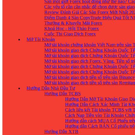
Sàn môi giới Forex hoạt động như thế nào? Các
Các yếu tố cần cân nhắc để chọn được sàn giao
Review Đánh Giá Các Sàn Forex Mới Nhất 20
Điểm Danh 4 Sàn CopyTrade Hiệu Quả Tốt Nh
Thưởng & Khuyến Mãi Forex
Khoá Học - Hội Thảo Forex
Cuộc Thi Giao Dịch Forex
Mở Tài Khoản
Mở tài khoản chứng khoán Việt Nam trên sàn
Mở tài khoản giao dịch Chứng Khoán Quốc Tế
Mở tài khoản giao dịch Chứng Khoán Quốc Tế,
Mở tài khoản giao dịch Forex, Vàng, Tiền số tr
Mở tài khoản giao dịch Chứng Khoán Quốc Tế,
Mở tài khoản giao dịch Chứng Khoán Quốc Tế
Mở tài khoản giao dịch tiền số trên sàn Binanc
Mở tài khoản giao dịch tiền số trên sàn Remita
Hướng Dẫn Nhà Đầu Tư
Hướng Dẫn TCBS
Hướng Dẫn Mở Tài Khoản Giao Dịc
Hướng Dẫn Cách Xác Minh Tài Kh
Cách liên kết Tài khoản TCBS với 
Cách Nạp Tiền vào Tài Khoản Chứ
Hướng dẫn cách MUA Cổ Phiếu trê
Hướng dẫn Cách BÁN Cổ phiếu trên
Hướng Dẫn XTB