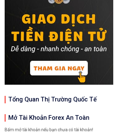
Tổng Quan Thị Trường Quốc Tế
Mở Tài Khoản Forex An Toàn
Bấm mở tài khoản nếu bạn chưa có tài khoản!