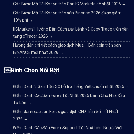
Các Bước Mở Tài Khoản trên Sàn IC Markets dễ nhất 2026
→
Các Bước Mở Tài Khoản trên sàn Binance 2026 được giảm
10% phí
→
[ICMarkets] Hướng Dẫn Cách Đặt Lệnh và Copy Trade trên nền
tảng cTrader 2026
→
Hướng dẫn chi tiết cách giao dịch Mua – Bán coin trên sàn
BINANCE mới nhất 2026
→
Bình Chọn Nổi Bật
Điểm Danh 3 Sàn Tiền Số hỗ trợ Tiếng Việt chuẩn nhất 2026
→
Điểm Danh Các Sàn Forex Tốt Nhất 2026 Dành Cho Nhà Đầu
Tư Lớn
→
Điểm danh các sàn Forex giao dịch CFD Tiền Số Tốt Nhất
2026
→
Điểm Danh Các Sàn Forex Support Tốt Nhất cho Người Việt