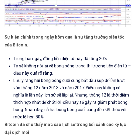
Sự kiện chính trong ngày hôm qua là sự tăng trưởng siêu tốc
của Bitcoin.
Trong hai ngày, đồng tiền điện tử này đã tăng 20%.
Ta sẽ không nói lại về bong bóng trong thị trường tiền điện tử –
điều này quá rõ ràng.
Lưu ý rằng hai bong bóng cuối cùng bắt đầu sụp đổ lần lượt
vào tháng 12 năm 2013 và năm 2017. Điều này không có
nghĩa là lần này lịch sử sẽ lặp lại. Nhưng, tháng 12 là thời điểm
thích hợp nhất để chốt lời. Điều này sẽ gây ra giảm phát bong
bóng. Nhân đây, cả hai bong bóng cuối cùng đều kết thúc với
mức lỗ hơn 80%.
Bitcoin
đã cho thấy mức cao lịch sử trong bối cảnh các kỷ lục
đại dịch mới