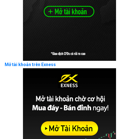
Mở tài khoản trên Exness