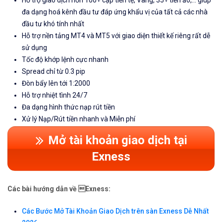
Hỗ trợ giao dịch hơn 100+ cặp tiền tệ, Vàng, 35+ tiền ảo,... giúp
đa dạng hoá kênh đầu tư đáp ứng khẩu vị của tất cả các nhà
đầu tư khó tính nhất
Hỗ trợ nền tảng MT4 và MT5 với giao diện thiết kế riêng rất dễ
sử dụng
Tốc độ khớp lệnh cực nhanh
Spread chỉ từ 0.3 pip
Đòn bẩy lên tới 1:2000
Hỗ trợ nhiệt tình 24/7
Đa dạng hình thức nạp rút tiền
Xử lý Nạp/Rút tiền nhanh và Miễn phí
Mở tài khoản giao dịch tại
Exness
Các bài hướng dẫn về Exness:
Các Bước Mở Tài Khoản Giao Dịch trên sàn Exness Dễ Nhất