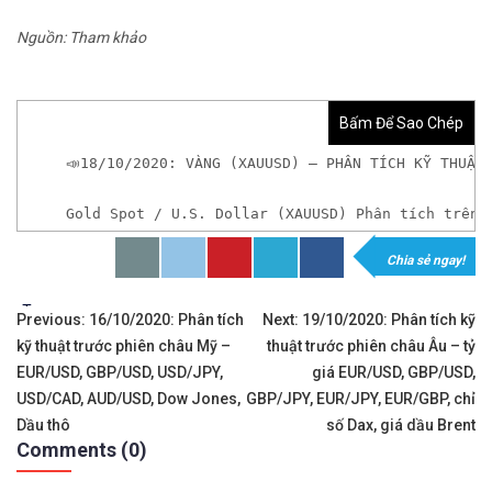
Nguồn: Tham khảo
Bấm Để Sao Chép
📣18/10/2020: VÀNG (XAUUSD) – PHÂN TÍCH KỸ THUẬT
Gold Spot / U.S. Dollar (XAUUSD) Phân tích trên 
Chia sẻ ngay!
* Nếu bạn chưa có tài khoản giao dịch kim loại q
Tags:
Điều
Previous:
16/10/2020: Phân tích
Next:
19/10/2020: Phân tích kỹ
kỹ thuật trước phiên châu Mỹ –
thuật trước phiên châu Âu – tỷ
hướng
EUR/USD, GBP/USD, USD/JPY,
giá EUR/USD, GBP/USD,
Sàn Exness
bài
USD/CAD, AUD/USD, Dow Jones,
GBP/JPY, EUR/JPY, EUR/GBP, chỉ
Dầu thô
số Dax, giá dầu Brent
viết
Comments (0)