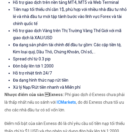
Hỗ trợ giao dịch trên nền tảng MT4, MT5 và Web Terminal
Tiền nạp tối thiểu chỉ cần 1$, phù hợp với nhiều nhà đầu tư nhỏ
lẻ và nhà đầu tư mới tập tành bước vào lĩnh vực Forex và tài
chính quốc tế
Hỗ trợ giao dịch Vàng trên Thị Trường Vàng Thế Giới với mã
giao dịch là XAU/USD
Đa dạng sản phẩm tài chính để đầu tư gồm: Các cặp tiền tệ,
Kim loại quý, Dầu Thô, Chứng Khoán, Chỉ số,...
Spread chỉ từ 0.3 pip
Đòn bẩy lên tới 1:2000
Hỗ trợ nhiệt tình 24/7
Đa dạng hình thức nạp rút tiền
Xử lý Nạp/Rút tiền nhanh và Miễn phí
Nhược điểm của sàn Exness:
Phí giao dịch ở Exness chưa phải
là thấp nhất nếu so sánh với
ICMarkets
, do đó Exness chưa tối ưu
cho các nhà đầu tư có số vốn lớn.
Điểm nổi bật của sàn Exness đó là chỉ yêu cầu số tiền nạp tối thiểu
thấp chỉ từ $1 USD và cho phép sử dụng đòn bẩy lên tới 1:2000,