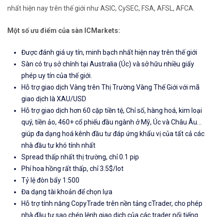
nhất hiện nay trên thế giới như ASIC, CySEC, FSA, AFSL, AFCA.
Một số ưu điểm của sàn ICMarkets:
Được đánh giá uy tín, minh bạch nhất hiện nay trên thế giới
Sàn có trụ sở chính tại Australia (Úc) và sở hữu nhiều giấy
phép uy tín của thế giới.
Hỗ trợ giao dịch Vàng trên Thị Trường Vàng Thế Giới với mã
giao dịch là XAU/USD
Hỗ trợ giao dịch hơn 60 cặp tiền tệ, Chỉ số, hàng hoá, kim loại
quý, tiền ảo, 460+ cổ phiếu đầu ngành ở Mỹ, Úc và Châu Âu...
giúp đa dạng hoá kênh đầu tư đáp ứng khẩu vị của tất cả các
nhà đầu tư khó tính nhất
Spread thấp nhất thị trường, chỉ 0.1 pip
Phí hoa hồng rất thấp, chỉ 3.5$/lot
Tỷ lệ đòn bẩy 1:500
Đa dạng tài khoản để chọn lựa
Hỗ trợ tính năng CopyTrade trên nền tảng cTrader, cho phép
nhà đầu tư sao chép lệnh giao dịch của các trader nổi tiếng