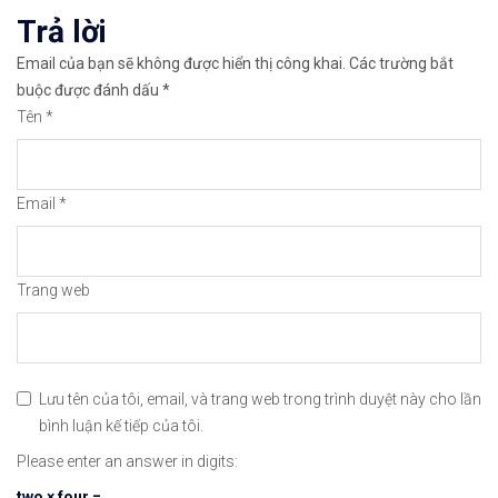
Trả lời
Email của bạn sẽ không được hiển thị công khai.
Các trường bắt
buộc được đánh dấu
*
Tên
*
Mở tài khoản
Email
*
Trang web
Bạn cũng có thể tham khảo thêm nhiều sàn Forex
Lưu tên của tôi, email, và trang web trong trình duyệt này cho lần
bình luận kế tiếp của tôi.
Please enter an answer in digits:
Đừng quên chia sẻ bài viết 
18/10/2020: Vàng (XAU
two × four =