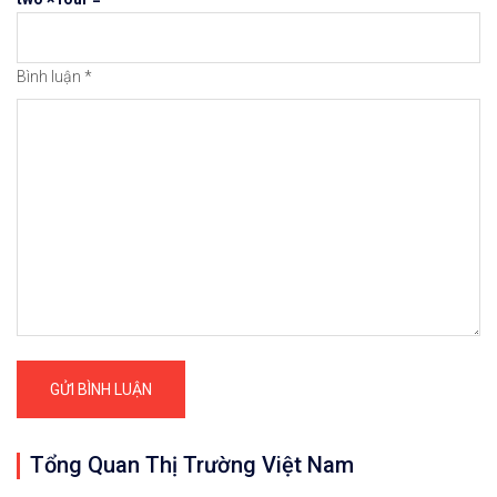
Bình luận
*
Quan trọng: Các nhận định, đánh giá và d
𝘟𝘦𝘮 𝘤𝘩𝘪 𝘵𝘪ế𝘵: https://chungkhoanforex.com/18
✨🏆𝐆𝐢𝐚𝐨 𝐝ị𝐜𝐡 𝐕à𝐧𝐠 𝐯ớ𝐢 𝐂𝐡ê𝐧𝐡 𝐋ệ𝐜𝐡 𝐜ự𝐜 𝐭𝐡ấ𝐩, 𝐓𝐡𝐚𝐧𝐡 𝐊𝐡
✅𝘔ở 𝘵à𝘪 𝘬𝘩𝘰ả𝘯 𝘵𝘳ê𝘯 𝘴à𝘯 𝘌𝘹𝘯𝘦𝘴𝘴 𝘜𝘺 𝘛í𝘯 𝘷
✅𝘔ở 𝘵à𝘪 𝘬𝘩𝘰ả𝘯 𝘵𝘳ê𝘯 𝘴à𝘯 𝘐𝘊𝘔𝘢𝘳𝘬𝘦𝘵𝘴 𝘯ổ𝘪 𝘵𝘪
🔗https://chungkhoanforex.com/18-10-2020-vang-xa
😘Cảm ơn bạn đã xem thông tin😘🍀🤗Chúc bạn giao 
Tổng Quan Thị Trường Việt Nam