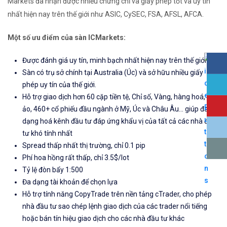
Markets đã nhận được nhiều chứng chỉ và giấy phép tốt và uy tín
nhất hiện nay trên thế giới như ASIC, CySEC, FSA, AFSL, AFCA.
Một số ưu điểm của sàn ICMarkets:
Được đánh giá uy tín, minh bạch nhất hiện nay trên thế giới
Sàn có trụ sở chính tại Australia (Úc) và sở hữu nhiều giấy
phép uy tín của thế giới.
Hỗ trợ giao dịch hơn 60 cặp tiền tệ, Chỉ số, Vàng, hàng hoá, tiền
ảo, 460+ cổ phiếu đầu ngành ở Mỹ, Úc và Châu Âu... giúp đa
dạng hoá kênh đầu tư đáp ứng khẩu vị của tất cả các nhà đầu
tư khó tính nhất
Spread thấp nhất thị trường, chỉ 0.1 pip
Phí hoa hồng rất thấp, chỉ 3.5$/lot
Tỷ lệ đòn bẩy 1:500
Đa dạng tài khoản để chọn lựa
Hỗ trợ tính năng CopyTrade trên nền tảng cTrader, cho phép
nhà đầu tư sao chép lệnh giao dịch của các trader nổi tiếng
hoặc bán tín hiệu giao dịch cho các nhà đầu tư khác