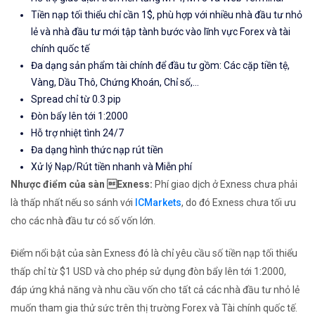
Tiền nạp tối thiểu chỉ cần 1$, phù hợp với nhiều nhà đầu tư nhỏ
lẻ và nhà đầu tư mới tập tành bước vào lĩnh vực Forex và tài
chính quốc tế
Đa dạng sản phẩm tài chính để đầu tư gồm: Các cặp tiền tệ,
Vàng, Dầu Thô, Chứng Khoán, Chỉ số,...
Spread chỉ từ 0.3 pip
Đòn bẩy lên tới 1:2000
Hỗ trợ nhiệt tình 24/7
Đa dạng hình thức nạp rút tiền
Xử lý Nạp/Rút tiền nhanh và Miễn phí
Nhược điểm của sàn Exness:
Phí giao dịch ở Exness chưa phải
là thấp nhất nếu so sánh với
ICMarkets
, do đó Exness chưa tối ưu
cho các nhà đầu tư có số vốn lớn.
Điểm nổi bật của sàn Exness đó là chỉ yêu cầu số tiền nạp tối thiểu
thấp chỉ từ $1 USD và cho phép sử dụng đòn bẩy lên tới 1:2000,
đáp ứng khả năng và nhu cầu vốn cho tất cả các nhà đầu tư nhỏ lẻ
muốn tham gia thử sức trên thị trường Forex và Tài chính quốc tế.