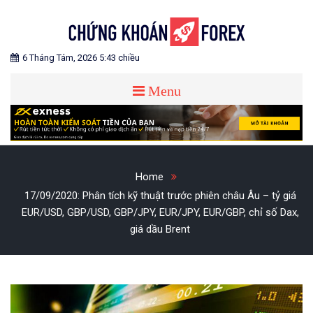
Skip
to
content
Blog chia sẻ về Chứng Khoán và Forex
CHỨNG KHOÁN FOREX
6 Tháng Tám, 2026 5:43 chiều
Menu
Home
17/09/2020: Phân tích kỹ thuật trước phiên châu Âu – tỷ giá
EUR/USD, GBP/USD, GBP/JPY, EUR/JPY, EUR/GBP, chỉ số Dax,
giá dầu Brent