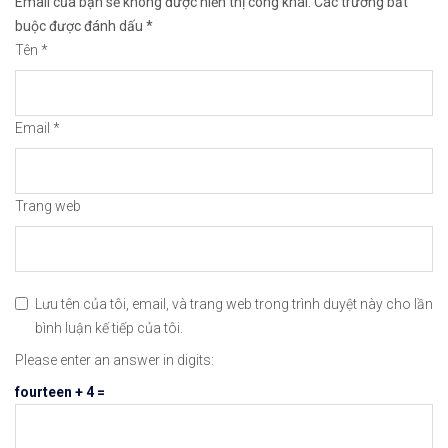
Email của bạn sẽ không được hiển thị công khai.
Các trường bắt
🔗https://chungkhoanforex.com/17-09-2020-phan-ti
buộc được đánh dấu
*
Tên
*
😘Cảm ơn bạn đã xem thông tin😘🍀🤗Chúc bạn giao 
#icmarkets #binance #exness #taichinh #dautu #fo
Email
*
Trang web
Lưu tên của tôi, email, và trang web trong trình duyệt này cho lần
bình luận kế tiếp của tôi.
Please enter an answer in digits:
fourteen + 4 =