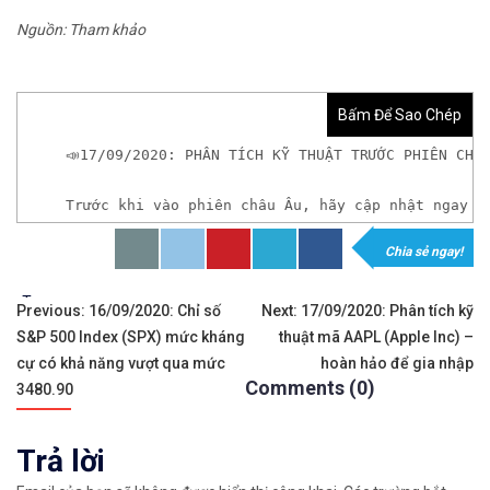
Nguồn: Tham khảo
Bấm Để Sao Chép
📣17/09/2020: PHÂN TÍCH KỸ THUẬT TRƯỚC PHIÊN CHÂ
Trước khi vào phiên châu Âu, hãy cập nhật ngay t
Chia sẻ ngay!
𝘟𝘦𝘮 𝘤𝘩𝘪 𝘵𝘪ế𝘵: https://chungkhoanforex.com/
Tags:
Điều
✨🏆𝐗𝐨á 𝐛ỏ 𝐥𝐨 𝐥ắ𝐧𝐠 𝐤𝐡𝐢 𝐭𝐡𝐚𝐦 𝐠𝐢𝐚 𝐭𝐡ị 𝐭𝐫ườ𝐧𝐠 𝐭à𝐢 𝐜𝐡í𝐧𝐡 
Previous:
16/09/2020: Chỉ số
Next:
17/09/2020: Phân tích kỹ
S&P 500 Index (SPX) mức kháng
thuật mã AAPL (Apple Inc) –
hướng
✅𝘔ở 𝘵à𝘪 𝘬𝘩𝘰ả𝘯 𝘵𝘳ê𝘯 𝘴à𝘯 𝘌𝘹𝘯𝘦𝘴𝘴 𝘜𝘺 𝘛í𝘯 𝘷
cự có khả năng vượt qua mức
hoàn hảo để gia nhập
Comments (0)
bài
3480.90
✅𝘔ở 𝘵à𝘪 𝘬𝘩𝘰ả𝘯 𝘵𝘳ê𝘯 𝘴à𝘯 𝘐𝘊𝘔𝘢𝘳𝘬𝘦𝘵𝘴 𝘯ổ𝘪 𝘵𝘪ế
viết
Trả lời
✅𝘔ở 𝘵à𝘪 𝘬𝘩𝘰ả𝘯 𝘵𝘳ê𝘯 𝘴à𝘯 𝘉𝘪𝘯𝘢𝘯𝘤𝘦 𝘯ổ𝘪 𝘵𝘪ế𝘯𝘨 