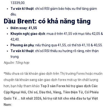
13339,00.
Tư vấn kĩ thuật
: chỉ số RSI giảm báo hiệu xu thế tăng giảm
đều.
Dầu Brent: có khả năng tăng
Điểm xoay: 41,55
Khuyến nghị giao dịch
: mua ở trên 41,55 với mục tiêu 42,05 &
42,40.
Phương án phụ
: nếu thủng qua 41,55, có thể tới 41,10 & 40,55.
Tư vấn kĩ thuật
: chỉ số RSI thiếu xu hướng rõ ràng, nên thận
trọng.
Nguồn: Tổng hợp
*Nếu chưa có tài khoản giao dịch trên Thị trường Forex hoặc muốn
chuyển tài khoản sang sàn giao dịch forex mới uy tín chất lượng
hơn, bạn hãy tham khảo
Top 3 sàn Forex hỗ trợ giao dịch Các
Cặp Ngoại Hối, Chỉ số, Dầu thô, Vàng, Tiền Điện Tử, Cổ Phiếu
Quốc Tế ... tốt nhất 2026, hỗ trợ rất tốt cho nhà đầu tư tại Việt
Nam: