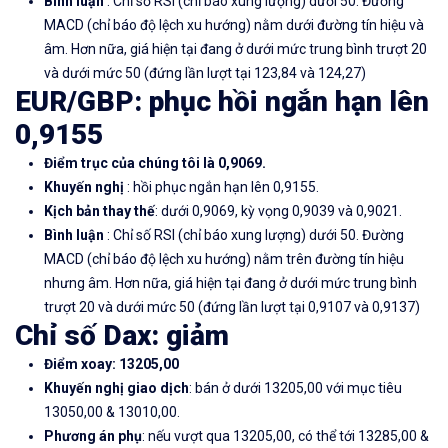
Bình luận
: Chỉ số RSI (chỉ báo xung lượng) dưới 50. Đường
MACD (chỉ báo độ lệch xu hướng) nằm dưới đường tín hiệu và
âm. Hơn nữa, giá hiện tại đang ở dưới mức trung bình trượt 20
và dưới mức 50 (đứng lần lượt tại 123,84 và 124,27)
EUR/GBP: phục
hồi
ngắn hạn lên
0,9155
Điểm trục của chúng tôi là 0,9069.
Khuyến nghị
: hồi phục ngắn hạn lên 0,9155.
Kịch bản thay thế
: dưới 0,9069, kỳ vọng 0,9039 và 0,9021.
Bình luận
: Chỉ số RSI (chỉ báo xung lượng) dưới 50. Đường
MACD (chỉ báo độ lệch xu hướng) nằm trên đường tín hiệu
nhưng âm. Hơn nữa, giá hiện tại đang ở dưới mức trung bình
trượt 20 và dưới mức 50 (đứng lần lượt tại 0,9107 và 0,9137)
Chỉ số Dax: giảm
Điểm xoay: 13205,00
Khuyến nghị giao dịch
: bán ở dưới 13205,00 với mục tiêu
13050,00 & 13010,00.
Phương án phụ
: nếu vượt qua 13205,00, có thể tới 13285,00 &