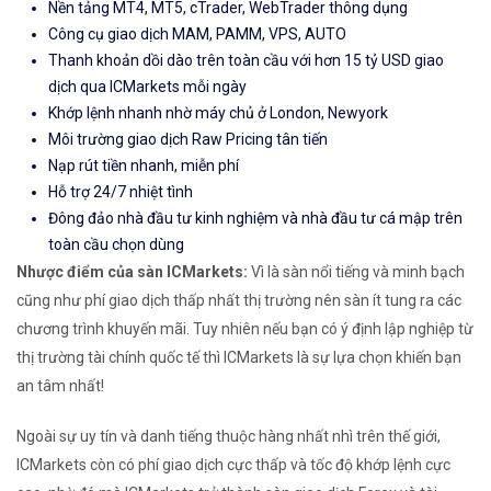
Nền tảng MT4, MT5, cTrader, WebTrader thông dụng
Công cụ giao dịch MAM, PAMM, VPS, AUTO
Thanh khoản dồi dào trên toàn cầu với hơn 15 tỷ USD giao
dịch qua ICMarkets mỗi ngày
Khớp lệnh nhanh nhờ máy chủ ở London, Newyork
Môi trường giao dịch Raw Pricing tân tiến
Nạp rút tiền nhanh, miễn phí
Hỗ trợ 24/7 nhiệt tình
Đông đảo nhà đầu tư kinh nghiệm và nhà đầu tư cá mập trên
toàn cầu chọn dùng
Nhược điểm của sàn ICMarkets:
Vì là sàn nổi tiếng và minh bạch
cũng như phí giao dịch thấp nhất thị trường nên sàn ít tung ra các
chương trình khuyến mãi. Tuy nhiên nếu bạn có ý định lập nghiệp từ
thị trường tài chính quốc tế thì ICMarkets là sự lựa chọn khiến bạn
an tâm nhất!
Ngoài sự uy tín và danh tiếng thuộc hàng nhất nhì trên thế giới,
ICMarkets còn có phí giao dịch cực thấp và tốc độ khớp lệnh cực