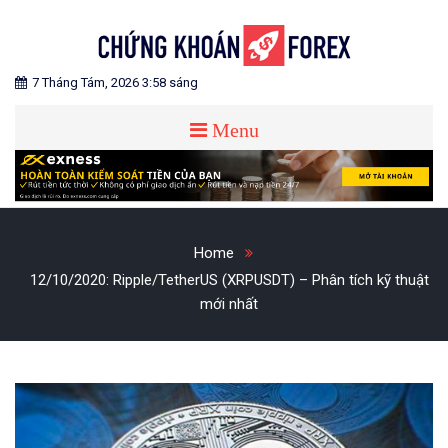
Skip
to
content
Blog chia sẻ về Chứng Khoán và Forex
CHỨNG KHOÁN FOREX
7 Tháng Tám, 2026 3:58 sáng
Menu
Home
12/10/2020: Ripple/TetherUS (XRPUSDT) – Phân tích kỹ thuật
mới nhất