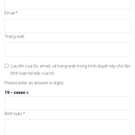
Email
*
Mở tà
Trang web
Lưu tên của tôi, email, và trang web trong trình duyệt này cho lần
Hướng Dẫn Mở Tài Khoản Giao Dịch Tiền S
bình luận kế tiếp của tôi.
Please enter an answer in digits:
19 − seven =
Hướng Dẫn Cách Xác Thực Tài Khoản BINAN
Bình luận
*
Hướng Dẫn Cách Tích Hợp Tài Khoản Ngân 