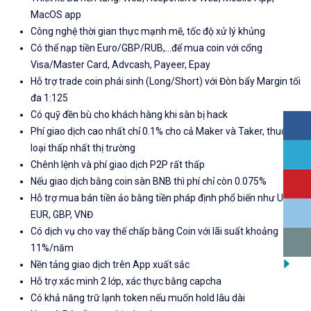
MacOS app
Công nghệ thời gian thực mạnh mẽ, tốc độ xử lý khủng
Có thể nạp tiền Euro/GBP/RUB,...để mua coin với cổng
Visa/Master Card, Advcash, Payeer, Epay
Hỗ trợ trade coin phái sinh (Long/Short) với Đòn bẩy Margin tối
đa 1:125
Có quỹ đền bù cho khách hàng khi sàn bị hack
Phí giao dịch cao nhất chỉ 0.1% cho cả Maker và Taker, thuộc
loại thấp nhất thị trường
Chênh lệnh và phí giao dịch P2P rất thấp
Nếu giao dịch bằng coin sàn BNB thì phí chỉ còn 0.075%
Hỗ trợ mua bán tiền ảo bằng tiền pháp định phổ biến như USD,
EUR, GBP, VNĐ
Có dịch vụ cho vay thế chấp bằng Coin với lãi suất khoảng
11%/năm
Nền tảng giao dịch trên App xuất sắc
Hỗ trợ xác minh 2 lớp, xác thực bằng capcha
Có khả năng trữ lạnh token nếu muốn hold lâu dài