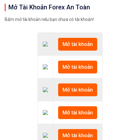
Mở Tài Khoản Forex An Toàn
𝘟𝘦𝘮 𝘤𝘩𝘪 𝘵𝘪ế𝘵: https://chungkhoanforex.com/12
Bấm mở tài khoản nếu bạn chưa có tài khoản!
✨🏆𝐀𝐧 𝐭â𝐦 𝐦ở 𝐭à𝐢 𝐤𝐡𝐨ả𝐧 𝐠𝐢𝐚𝐨 𝐝ị𝐜𝐡 𝐁𝐢𝐭𝐜𝐨𝐢𝐧 𝐯à 𝐧𝐡𝐢ề𝐮 𝐥𝐨ạ𝐢
👉𝘔ở 𝘵à𝘪 𝘬𝘩𝘰ả𝘯 𝘵𝘳ê𝘯 𝘴à𝘯 𝘉𝘪𝘯𝘢𝘯𝘤𝘦 𝘯ổ𝘪 𝘵𝘪ế
Mở tài khoản
✅Xem cách mở tài khoản trên sàn Binance được giả
Mở tài khoản
✅Xem hướng dẫn cách giao dịch Mua – Bán tiền điệ
👉𝘔ở 𝘵à𝘪 𝘬𝘩𝘰ả𝘯 𝘵𝘳ê𝘯 𝘴à𝘯 𝘙𝘦𝘮𝘪𝘵𝘢𝘯𝘰 𝘯ổ𝘪 𝘵𝘪ế
Mở tài khoản
✅Xem cách mở tài khoản trên sàn Remitano dễ nhất
✅Xem video hướng dẫn cách mua bán tiền điện tử t
Mở tài khoản
𝘟𝘦𝘮 𝘤𝘩𝘪 𝘵𝘪ế𝘵: https://chungkhoanforex.com/12
Mở tài khoản
😘Cảm ơn bạn đã xem thông tin😘🍀🤗Chúc bạn giao 