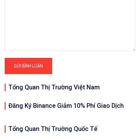
Hướng Dẫn Chi Tiết Cách Giao Dịch Mua –
Cảm ơn bạn đã đọc bài viết 
12/10/2020: Ripple/Te
Tổng Quan Thị Trường Việt Nam
Đăng Ký Binance Giảm 10% Phí Giao Dịch
Quan trọng: Các nhận định, đánh giá, dự 
Tổng Quan Thị Trường Quốc Tế