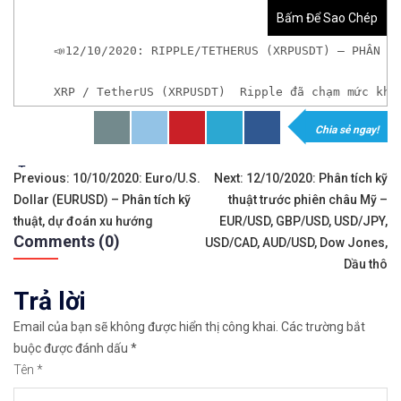
Bấm Để Sao Chép
📣12/10/2020: RIPPLE/TETHERUS (XRPUSDT) – PHÂN T
XRP / TetherUS (XRPUSDT)  Ripple đã chạm mức khá
Chia sẻ ngay!
*Nếu chưa có tài khoản giao dịch Tiền Ảo hoặc mu
Tags:
Điều
Previous:
10/10/2020: Euro/U.S.
Next:
12/10/2020: Phân tích kỹ
Dollar (EURUSD) – Phân tích kỹ
thuật trước phiên châu Mỹ –
hướng
thuật, dự đoán xu hướng
EUR/USD, GBP/USD, USD/JPY,
Sàn Bi
Comments (0)
bài
USD/CAD, AUD/USD, Dow Jones,
Dầu thô
viết
Trả lời
Email của bạn sẽ không được hiển thị công khai.
Các trường bắt
buộc được đánh dấu
*
Tên
*