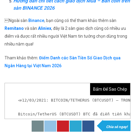
Hướng dẫn chi tiết cách giao dịch Mua – Bán coin trên
sàn BINANCE 2026
Ngoài sàn
Binance
, bạn cũng có thể tham khảo thêm sàn
Remitano
và sàn
Aliniex
, đây là 2 sàn giao dịch cũng có nhiều ưu
điểm và được rất nhiều người Việt Nam tin tưởng chọn dùng trong
nhiều năm qua!
Tham khảo thêm:
Điểm Danh các Sàn Tiền Số Giao Dịch qua
Ngân Hàng tại Việt Nam 2026
Bấm Để Sao Chép
📣12/03/2021: BITCOIN/TETHERUS (BTCUSDT) – TRONG
Bitcoin/TetherUS (BTCUSDT) BTC đã diễn tiến khá 
Chia sẻ ngay!
*Nếu chưa có tài khoản giao dịch Tiền Ảo hoặc mu