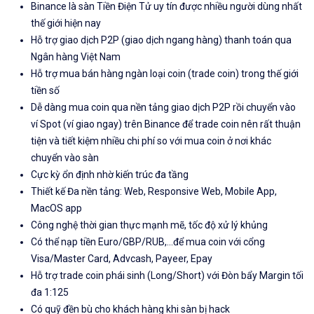
Binance là sàn Tiền Điện Tử uy tín được nhiều người dùng nhất
thế giới hiện nay
Hỗ trợ giao dịch P2P (giao dịch ngang hàng) thanh toán qua
Ngân hàng Việt Nam
Hỗ trợ mua bán hàng ngàn loại coin (trade coin) trong thế giới
tiền số
Dễ dàng mua coin qua nền tảng giao dịch P2P rồi chuyển vào
ví Spot (ví giao ngay) trên Binance để trade coin nên rất thuận
tiện và tiết kiệm nhiều chi phí so với mua coin ở nơi khác
chuyển vào sàn
Cực kỳ ổn định nhờ kiến trúc đa tầng
Thiết kế Đa nền tảng: Web, Responsive Web, Mobile App,
MacOS app
Công nghệ thời gian thực mạnh mẽ, tốc độ xử lý khủng
Có thể nạp tiền Euro/GBP/RUB,...để mua coin với cổng
Visa/Master Card, Advcash, Payeer, Epay
Hỗ trợ trade coin phái sinh (Long/Short) với Đòn bẩy Margin tối
đa 1:125
Có quỹ đền bù cho khách hàng khi sàn bị hack