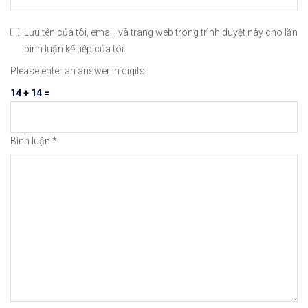
Lưu tên của tôi, email, và trang web trong trình duyệt này cho lần
bình luận kế tiếp của tôi.
Hướng Dẫn Mở Tài Khoản Giao Dịch Tiền S
Hướng Dẫn Cách Mở Tài
Please enter an answer in digits:
14 + 14 =
Hướng Dẫn Cách Xác Thực Tài Khoản BINAN
Hướng Dẫn Cách Xác Mi
Bình luận
*
Hướng Dẫn Cách Tích Hợp Tài Khoản Ngân 
[Video] Cách Cài Đặt 
Hướng Dẫn Chi Tiết Cách Giao Dịch Mua –
[Video] Hướng Dẫn Nha