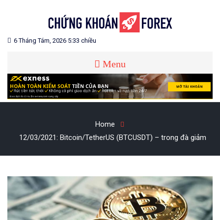
Skip
to
content
Blog chia sẻ về Chứng Khoán và Forex
CHỨNG KHOÁN FOREX
6 Tháng Tám, 2026 5:33 chiều
Menu
Home
12/03/2021: Bitcoin/TetherUS (BTCUSDT) – trong đà giảm