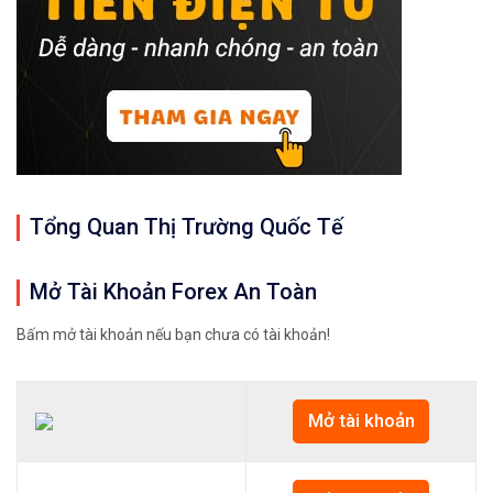
✅Xem cách mở tài khoản trên sàn Binance được giả
✅Xem hướng dẫn cách giao dịch Mua – Bán tiền điệ
👉𝘔ở 𝘵à𝘪 𝘬𝘩𝘰ả𝘯 𝘵𝘳ê𝘯 𝘴à𝘯 𝘙𝘦𝘮𝘪𝘵𝘢𝘯𝘰 𝘯ổ𝘪 𝘵𝘪ế
✅Xem cách mở tài khoản trên sàn Remitano dễ nhất
Tổng Quan Thị Trường Quốc Tế
✅Xem video hướng dẫn cách mua bán tiền điện tử t
𝘟𝘦𝘮 𝘤𝘩𝘪 𝘵𝘪ế𝘵: https://chungkhoanforex.com/12
Mở Tài Khoản Forex An Toàn
😘Cảm ơn bạn đã xem thông tin😘🍀🤗Chúc bạn giao 
Bấm mở tài khoản nếu bạn chưa có tài khoản!
#binance #remitano #bitcoin #tiendientu #tienso 
Mở tài khoản