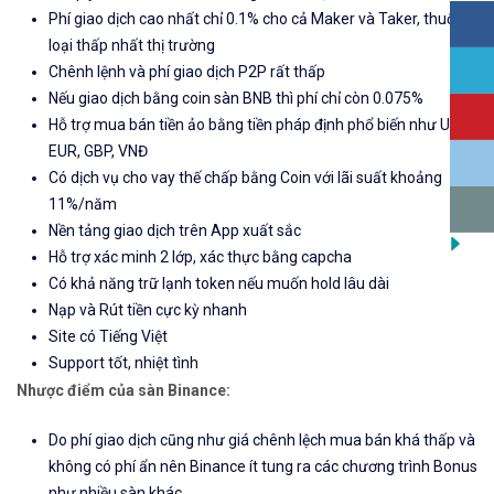
Phí giao dịch cao nhất chỉ 0.1% cho cả Maker và Taker, thuộc
loại thấp nhất thị trường
Chênh lệnh và phí giao dịch P2P rất thấp
Nếu giao dịch bằng coin sàn BNB thì phí chỉ còn 0.075%
Hỗ trợ mua bán tiền ảo bằng tiền pháp định phổ biến như USD,
EUR, GBP, VNĐ
Có dịch vụ cho vay thế chấp bằng Coin với lãi suất khoảng
11%/năm
Nền tảng giao dịch trên App xuất sắc
Hỗ trợ xác minh 2 lớp, xác thực bằng capcha
Có khả năng trữ lạnh token nếu muốn hold lâu dài
Nạp và Rút tiền cực kỳ nhanh
Site có Tiếng Việt
Support tốt, nhiệt tình
Nhược điểm của sàn Binance:
Do phí giao dịch cũng như giá chênh lệch mua bán khá thấp và
không có phí ẩn nên Binance ít tung ra các chương trình Bonus
như nhiều sàn khác.