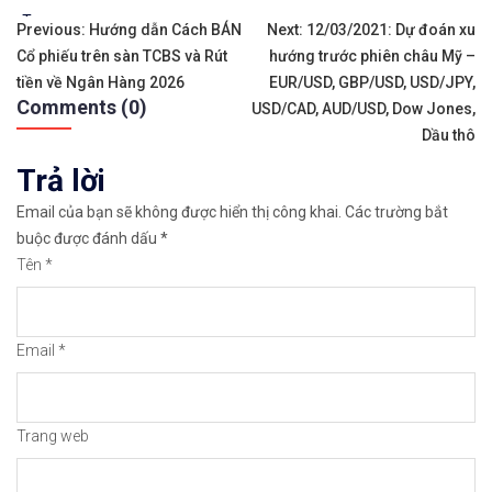
Tags:
Điều
Previous:
Hướng dẫn Cách BÁN
Next:
12/03/2021: Dự đoán xu
Cổ phiếu trên sàn TCBS và Rút
hướng trước phiên châu Mỹ –
hướng
tiền về Ngân Hàng 2026
EUR/USD, GBP/USD, USD/JPY,
Sàn Remitano
Comments (0)
bài
USD/CAD, AUD/USD, Dow Jones,
Sàn Binance
Dầu thô
viết
Trả lời
Email của bạn sẽ không được hiển thị công khai.
Các trường bắt
buộc được đánh dấu
*
Tên
*
Email
*
Mở tài khoản
Mở tài khoản
Trang web