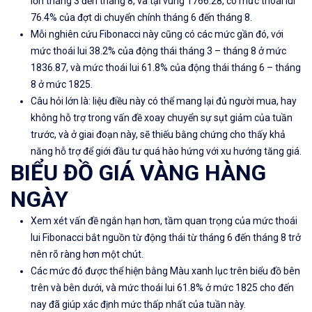
lớn tháng 3 đến tháng 8, và tại vùng 1766.28, có mức thoái lui
76.4% của đợt di chuyển chính tháng 6 đến tháng 8.
Mỗi nghiên cứu Fibonacci này cũng có các mức gần đó, với
mức thoái lui 38.2% của động thái tháng 3 – tháng 8 ở mức
1836.87, và mức thoái lui 61.8% của động thái tháng 6 – tháng
8 ở mức 1825.
Câu hỏi lớn là: liệu điều này có thể mang lại đủ người mua, hay
không hỗ trợ trong vấn đề xoay chuyển sự sụt giảm của tuần
trước, và ở giai đoạn này, sẽ thiếu bằng chứng cho thấy khả
năng hỗ trợ để giới đầu tư quá hào hứng với xu hướng tăng giá.
BIỂU ĐỒ GIÁ VÀNG HÀNG
NGÀY
Xem xét vấn đề ngắn hạn hơn, tầm quan trọng của mức thoái
lui Fibonacci bắt nguồn từ động thái từ tháng 6 đến tháng 8 trở
nên rõ ràng hơn một chút.
Các mức đó được thể hiện bằng Màu xanh lục trên biểu đồ bên
trên và bên dưới, và mức thoái lui 61.8% ở mức 1825 cho đến
nay đã giúp xác định mức thấp nhất của tuần này.