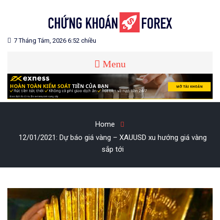
Skip
to
content
Blog chia sẻ về Chứng Khoán và Forex
CHỨNG KHOÁN FOREX
7 Tháng Tám, 2026 6:52 chiều
Menu
Home
12/01/2021: Dự báo giá vàng – XAUUSD xu hướng giá vàng
sắp tới