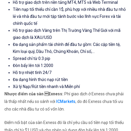
Hỗ trợ giao dịch trên nền tảng MT4, MT5 và Web Terminal
Tiền nạp tối thiểu chỉ cần 1$, phù hợp với nhiều nhà đầu tư nhỏ
lẻ và nhà đầu tư mới tập tành bước vào lĩnh vực Forex và tài
chính quốc tế
Hỗ trợ giao dịch Vàng trên Thị Trường Vàng Thế Giới với mã
giao dịch là XAU/USD
Đa dạng sản phẩm tài chính để đầu tư gồm: Các cặp tiền tệ,
Kim loại quý, Dầu Thô, Chứng Khoán, Chỉ số,...
Spread chỉ từ 0.3 pip
Đòn bẩy lên tới 1:2000
Hỗ trợ nhiệt tình 24/7
Đa dạng hình thức nạp rút tiền
Xử lý Nạp/Rút tiền nhanh và Miễn phí
Nhược điểm của sàn Exness:
Phí giao dịch ở Exness chưa phải
là thấp nhất nếu so sánh với
ICMarkets
, do đó Exness chưa tối ưu
cho các nhà đầu tư có số vốn lớn.
Điểm nổi bật của sàn Exness đó là chỉ yêu cầu số tiền nạp tối thiểu
thấp chỉ từ $1 USD và cho phép sử dụng đòn bẩy lên tới 1:2000,