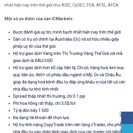
nhất hiện nay trên thế giới như ASIC, CySEC, FSA, AFSL, AFCA.
Một số ưu điểm của sàn ICMarkets:
Được đánh giá uy tín, minh bạch nhất hiện nay trên thế giới
Sàn có trụ sở chính tại Australia (Úc) và sở hữu nhiều giấy
phép uy tín của thế giới.
Hỗ trợ giao dịch Vàng trên Thị Trường Vàng Thế Giới với mã
giao dịch là XAU/USD
Hỗ trợ giao dịch hơn 60 cặp tiền tệ, Chỉ số, hàng hoá, kim loại
quý, tiền ảo, 460+ cổ phiếu đầu ngành ở Mỹ, Úc và Châu Âu...
giúp đa dạng hoá kênh đầu tư đáp ứng khẩu vị của tất cả các
nhà đầu tư khó tính nhất
Spread thấp nhất thị trường, chỉ 0.1 pip
Phí hoa hồng rất thấp, chỉ 3.5$/lot
Tỷ lệ đòn bẩy 1:500
Đa dạng tài khoản để chọn lựa
Hỗ trợ tính năng CopyTrade trên nền tảng cTrader, cho phép
nhà đầu tư sao chép lệnh giao dịch của các trader nổi tiếng