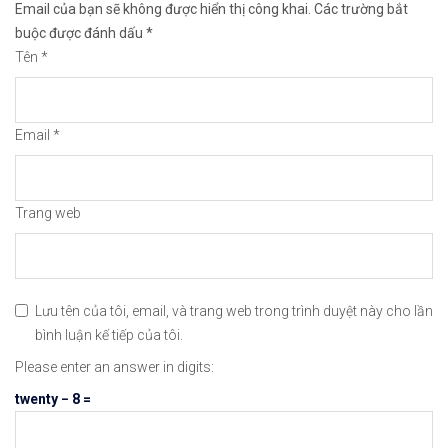
Email của bạn sẽ không được hiển thị công khai.
Các trường bắt
😘Cảm ơn bạn đã xem thông tin😘🍀🤗Chúc bạn giao 
buộc được đánh dấu
*
Tên
*
#icmarkets #exness #taichinh #dautu #vang #giava
Email
*
Trang web
Lưu tên của tôi, email, và trang web trong trình duyệt này cho lần
bình luận kế tiếp của tôi.
Please enter an answer in digits:
twenty − 8 =