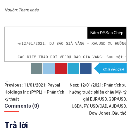
Nguồn: Tham khảo
Bấm Để Sao Chép
📣12/01/2021: DỰ BÁO GIÁ VÀNG – XAUUSD XU HƯỚNG 
CÁC ĐIỂM TRAO ĐỔI VỀ DỰ BÁO GIÁ VÀNG: Sau một th
Chia sẻ ngay!
𝘟𝘦𝘮 𝘤𝘩𝘪 𝘵𝘪ế𝘵: https://chungkhoanforex.com/12
Tags:
Điều
✨🏆𝐆𝐢𝐚𝐨 𝐝ị𝐜𝐡 𝐕à𝐧𝐠 𝐯ớ𝐢 𝐂𝐡ê𝐧𝐡 𝐋ệ𝐜𝐡 𝐜ự𝐜 𝐭𝐡ấ𝐩, 𝐓𝐡𝐚𝐧𝐡 𝐊𝐡
Previous:
11/01/2021: Paypal
Next:
12/01/2021: Phân tích xu
Holdings Inc (PYPL) – Phân tích
hướng trước phiên châu Mỹ- tỷ
hướng
✅𝘔ở 𝘵à𝘪 𝘬𝘩𝘰ả𝘯 𝘵𝘳ê𝘯 𝘴à𝘯 𝘌𝘹𝘯𝘦𝘴𝘴 𝘜𝘺 𝘛í𝘯 𝘷
kỹ thuật
giá EUR/USD, GBP/USD,
Comments (0)
bài
USD/JPY, USD/CAD, AUD/USD,
✅𝘔ở 𝘵à𝘪 𝘬𝘩𝘰ả𝘯 𝘵𝘳ê𝘯 𝘴à𝘯 𝘐𝘊𝘔𝘢𝘳𝘬𝘦𝘵𝘴 𝘯ổ𝘪 𝘵𝘪
Dow Jones, Dầu thô
viết
Trả lời
🔗https://chungkhoanforex.com/12-01-2021-du-bao-