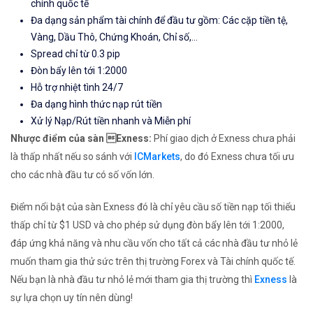
chính quốc tế
Đa dạng sản phẩm tài chính để đầu tư gồm: Các cặp tiền tệ,
Vàng, Dầu Thô, Chứng Khoán, Chỉ số,...
Spread chỉ từ 0.3 pip
Đòn bẩy lên tới 1:2000
Hỗ trợ nhiệt tình 24/7
Đa dạng hình thức nạp rút tiền
Xử lý Nạp/Rút tiền nhanh và Miễn phí
Nhược điểm của sàn Exness:
Phí giao dịch ở Exness chưa phải
là thấp nhất nếu so sánh với
ICMarkets
, do đó Exness chưa tối ưu
cho các nhà đầu tư có số vốn lớn.
Điểm nổi bật của sàn Exness đó là chỉ yêu cầu số tiền nạp tối thiểu
thấp chỉ từ $1 USD và cho phép sử dụng đòn bẩy lên tới 1:2000,
đáp ứng khả năng và nhu cầu vốn cho tất cả các nhà đầu tư nhỏ lẻ
muốn tham gia thử sức trên thị trường Forex và Tài chính quốc tế.
Nếu bạn là nhà đầu tư nhỏ lẻ mới tham gia thị trường thì
Exness
là
sự lựa chọn uy tín nên dùng!