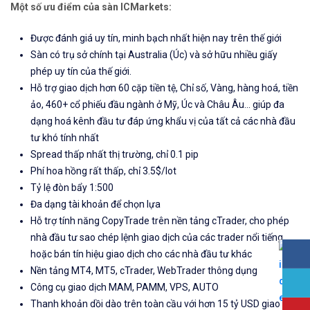
Một số ưu điểm của sàn ICMarkets:
Được đánh giá uy tín, minh bạch nhất hiện nay trên thế giới
Sàn có trụ sở chính tại Australia (Úc) và sở hữu nhiều giấy
phép uy tín của thế giới.
Hỗ trợ giao dịch hơn 60 cặp tiền tệ, Chỉ số, Vàng, hàng hoá, tiền
ảo, 460+ cổ phiếu đầu ngành ở Mỹ, Úc và Châu Âu... giúp đa
dạng hoá kênh đầu tư đáp ứng khẩu vị của tất cả các nhà đầu
tư khó tính nhất
Spread thấp nhất thị trường, chỉ 0.1 pip
Phí hoa hồng rất thấp, chỉ 3.5$/lot
Tỷ lệ đòn bẩy 1:500
Đa dạng tài khoản để chọn lựa
Hỗ trợ tính năng CopyTrade trên nền tảng cTrader, cho phép
nhà đầu tư sao chép lệnh giao dịch của các trader nổi tiếng
hoặc bán tín hiệu giao dịch cho các nhà đầu tư khác
Nền tảng MT4, MT5, cTrader, WebTrader thông dụng
Công cụ giao dịch MAM, PAMM, VPS, AUTO
Thanh khoản dồi dào trên toàn cầu với hơn 15 tỷ USD giao