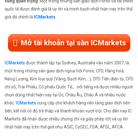
cùng quan trọng
. Một trong những sàn giao dịch Forex và tài chính
quốc tế được đánh giá là uy tín và minh bạch nhất hiện nay trên thế
giới đó chính là
ICMarkets
.
Mở tài khoản tại sàn ICMarkets
ICMarkets
được thành lập tại Sydney, Australia vào năm 2007, là
một trong những sàn giao dịch ngoại hối Forex, CFD, Hàng hoá,
Năng Lượng, Kim loại quý (Vàng, Bạch Kim,...), CFD Tiền điện tử, CFD
chỉ số, Trái Phiếu, Cổ phiếu Quốc Tế,... nổi tiếng và được nhiều người
chọn dùng nhất hiện nay tại Úc, Châu Âu, Châu Á và nhiều nước
khác.
ICMarkets
cung cấp cho khách hàng nền tảng giao dịch tiên
tiến, kết nối có độ trễ thấp và thanh khoản vượt trội. Cho đến nay IC
Markets đã nhận được nhiều chứng chỉ và giấy phép tốt và uy tín
nhất hiện nay trên thế giới như ASIC, CySEC, FSA, AFSL, AFCA.