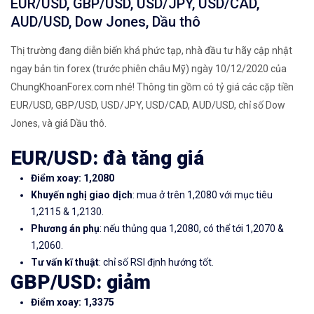
EUR/USD, GBP/USD, USD/JPY, USD/CAD,
AUD/USD, Dow Jones, Dầu thô
Thị trường đang diễn biến khá phức tạp, nhà đầu tư hãy cập nhật
ngay bản tin forex (trước phiên châu Mỹ) ngày 10/12/2020 của
ChungKhoanForex.com nhé! Thông tin gồm có tỷ giá các cặp tiền
EUR/USD, GBP/USD, USD/JPY, USD/CAD, AUD/USD, chỉ số Dow
Jones, và giá Dầu thô.
EUR/USD: đà tăng giá
Điểm xoay: 1,2080
Khuyến nghị giao dịch
: mua ở trên 1,2080 với mục tiêu
1,2115 & 1,2130.
Phương án phụ
: nếu thủng qua 1,2080, có thể tới 1,2070 &
1,2060.
Tư vấn kĩ thuật
: chỉ số RSI định hướng tốt.
GBP/USD: giảm
Điểm xoay: 1,3375