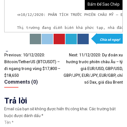
Bấm Để Sao Chép
📣10/12/2020: PHÂN TÍCH TRƯỚC PHIÊN CHÂU MỸ – EU
Thị trường đang diễn biến khá phức tạp, nhà đầu 
Chia sẻ ngay!
𝘟𝘦𝘮 𝘤𝘩𝘪 𝘵𝘪ế𝘵: https://chungkhoanforex.com/1
Tags:
Điều
✨🏆𝐗𝐨á 𝐛ỏ 𝐥𝐨 𝐥ắ𝐧𝐠 𝐤𝐡𝐢 𝐭𝐡𝐚𝐦 𝐠𝐢𝐚 𝐭𝐡ị 𝐭𝐫ườ𝐧𝐠 𝐭à𝐢 𝐜𝐡í𝐧𝐡 
Previous:
10/12/2020:
Next:
11/12/2020: Dự đoán xu
Bitcoin/TetherUS (BTCUSDT) –
hướng trước phiên châu Âu – tỷ
hướng
✅𝘔ở 𝘵à𝘪 𝘬𝘩𝘰ả𝘯 𝘵𝘳ê𝘯 𝘴à𝘯 𝘌𝘹𝘯𝘦𝘴𝘴 𝘜𝘺 𝘛í𝘯 𝘷
đi ngang trong vùng $17,800 –
giá EUR/USD, GBP/USD,
bài
$18,650
GBP/JPY, EUR/JPY, EUR/GBP, chỉ
✅𝘔ở 𝘵à𝘪 𝘬𝘩𝘰ả𝘯 𝘵𝘳ê𝘯 𝘴à𝘯 𝘐𝘊𝘔𝘢𝘳𝘬𝘦𝘵𝘴 𝘯ổ𝘪 𝘵𝘪ế
Comments (0)
số Dax, giá dầu Brent
viết
✅𝘔ở 𝘵à𝘪 𝘬𝘩𝘰ả𝘯 𝘵𝘳ê𝘯 𝘴à𝘯 𝘉𝘪𝘯𝘢𝘯𝘤𝘦 𝘯ổ𝘪 𝘵𝘪ế𝘯𝘨 
Trả lời
🔗https://chungkhoanforex.com/10-12-2020-phan-ti
Email của bạn sẽ không được hiển thị công khai.
Các trường bắt
buộc được đánh dấu
*
😘Cảm ơn bạn đã xem thông tin😘🍀🤗Chúc bạn giao 
Tên
*