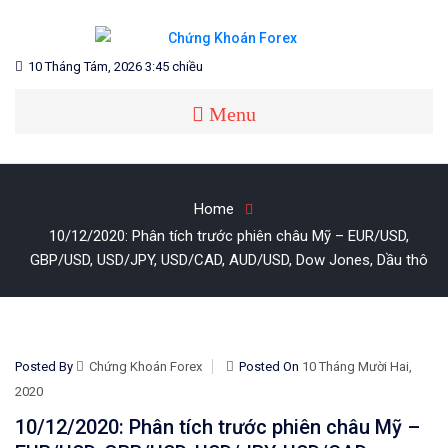
Skip
to
content
Blog chia sẻ về Chứng Khoán và Forex
CHỨNG KHOÁN FOREX
10 Tháng Tám, 2026 3:45 chiều
Menu
Home
10/12/2020: Phân tích trước phiên châu Mỹ – EUR/USD,
GBP/USD, USD/JPY, USD/CAD, AUD/USD, Dow Jones, Dầu thô
Posted By
Chứng Khoán Forex
Posted On
10 Tháng Mười Hai,
2020
10/12/2020: Phân tích trước phiên châu Mỹ –