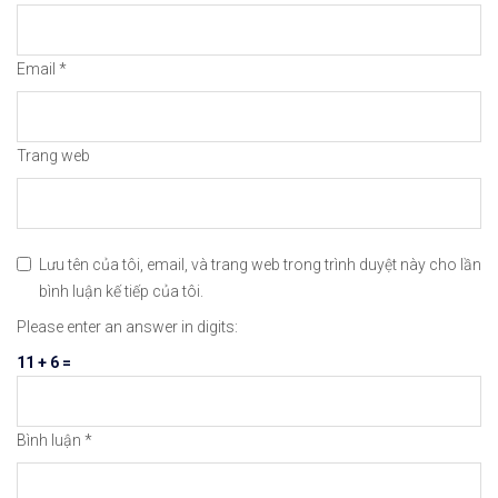
#icmarkets #binance #exness #taichinh #dautu #fo
Email
*
Trang web
Lưu tên của tôi, email, và trang web trong trình duyệt này cho lần
bình luận kế tiếp của tôi.
Please enter an answer in digits:
11 + 6 =
Bình luận
*