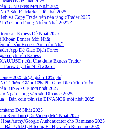
 Markets dễ nhất 2025
ản IC Markets Mới Nhất 2025
từ Sàn IC Markets dễ nhất 2025
nh và Copy Trade trên nền tảng cTrader 2025
ư Lớn Chọn Dùng Nhiều Nhất 2025 ?
trên sàn Exness Dễ Nhất 2025
 Khoản Exness Mới Nhất
n trên sàn Exness An Toàn Nhất
ader App Để Giao Dịch Forex
iao dịch trên Exness
XAU/USD) trên Ứng dụng Exness Trader
n Forex Uy Tín Nhất 2025 ?
inance 2025 được giảm 10% phí
NCE được Giảm 10% Phí Giao Dịch Vĩnh Viễn
oản BINANCE mới nhất 2025
ản Ngân Hàng vào sàn Binance 2025
 Mua – Bán coin trên sàn BINANCE mới nhất 2025
emitano Dễ Nhất 2025
ản Remitano (Có Video) Mới Nhất 2025
Hoạt Authy/Google Authenticator cho Remitano 2025
a Bán USDT, Bitcoin, ETH,… trên Remitano 2025