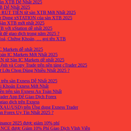
sàn XTB Dễ Nhất 2025
B Dễ Nhất 2025
 RÚT TIỀN từ sàn XTB Mới Nhất 2025
ng Dụng xSTATION của sàn XTB 2025
Sàn XTB mới nhất 2025
B với xStation dễ nhất 2025
 để giao dịch trong năm 2025 ?
 Hoá, Chứng Khoán, … gọi tên XTB
 Markets dễ nhất 2025
ản IC Markets Mới Nhất 2025
từ Sàn IC Markets dễ nhất 2025
nh và Copy Trade trên nền tảng cTrader 2025
ư Lớn Chọn Dùng Nhiều Nhất 2025 ?
trên sàn Exness Dễ Nhất 2025
i Khoản Exness Mới Nhất
ền trên sàn Exness An Toàn Nhất
ader App Để Giao Dịch Forex
iao dịch trên Exness
XAU/USD) trên Ứng dụng Exness Trader
àn Forex Uy Tín Nhất 2025 ?
inance 2025 được giảm 10% phí
ANCE được Giảm 10% Phí Giao Dịch Vĩnh Viễn