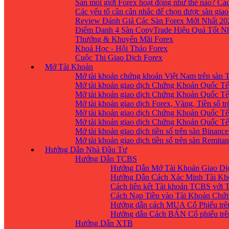
Sàn môi giới Forex hoạt động như thế nào? Các
Các yếu tố cần cân nhắc để chọn được sàn giao
Review Đánh Giá Các Sàn Forex Mới Nhất 20
Điểm Danh 4 Sàn CopyTrade Hiệu Quả Tốt Nh
Thưởng & Khuyến Mãi Forex
Khoá Học - Hội Thảo Forex
Cuộc Thi Giao Dịch Forex
Mở Tài Khoản
Mở tài khoản chứng khoán Việt Nam trên sàn
Mở tài khoản giao dịch Chứng Khoán Quốc Tế
Mở tài khoản giao dịch Chứng Khoán Quốc Tế,
Mở tài khoản giao dịch Forex, Vàng, Tiền số tr
Mở tài khoản giao dịch Chứng Khoán Quốc Tế,
Mở tài khoản giao dịch Chứng Khoán Quốc Tế
Mở tài khoản giao dịch tiền số trên sàn Binanc
Mở tài khoản giao dịch tiền số trên sàn Remita
Hướng Dẫn Nhà Đầu Tư
Hướng Dẫn TCBS
Hướng Dẫn Mở Tài Khoản Giao Dịc
Hướng Dẫn Cách Xác Minh Tài Kh
Cách liên kết Tài khoản TCBS với 
Cách Nạp Tiền vào Tài Khoản Chứ
Hướng dẫn cách MUA Cổ Phiếu trê
Hướng dẫn Cách BÁN Cổ phiếu trên
Hướng Dẫn XTB