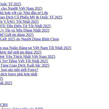
Quốc Tế 2025
t cho Người Việt Nam 2025
hù hợp với các Nhà đầu tư Lớn
Giao Dịch Cổ Phiếu Mỹ & Quốc Tế 2025
ịch VÀNG Tốt Nhất 2025
 CFD Tiền Điện Tử Tốt Nhất 2025
Uy Tín và Nên Dùng Nhất 2025
hế Giới tin dùng 2025
 Giới 2025 do Người Dùng Bình Chọn
n qua Ngân Hàng tại Việt Nam Tốt Nhất 2025
ược thế giới tin dùng 2025
Được Yêu Thích Nhất Việt Nam 2025
 Trợ Tiếng Việt Tốt Nhất 2025
 Tảng Giao Dịch Xuất Sắc 2025
loại sàn môi giới Forex?
 dịch forex phù hợp nhất
25
ất 2025
 TCBS