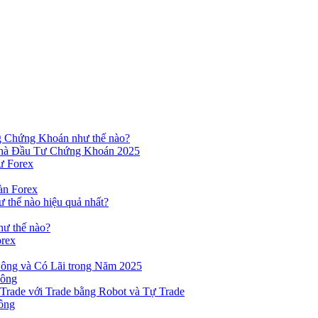
ng Chứng Khoán như thế nào?
hà Đầu Tư Chứng Khoán 2025
ư Forex
àn Forex
ư thế nào hiệu quả nhất?
hư thế nào?
orex
ông và Có Lãi trong Năm 2025
Công
yTrade với Trade bằng Robot và Tự Trade
ông