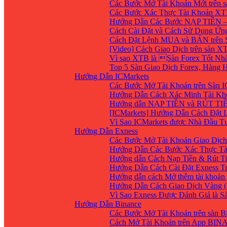
Các Bước Mở Tài Khoản Mới trên 
Các Bước Xác Thực Tài Khoản XT
Hướng Dẫn Các Bước NẠP TIỀN –
Cách Cài Đặt và Cách Sử Dụng Ứ
Cách Đặt Lệnh MUA và BÁN trên 
[Video] Cách Giao Dịch trên sàn XT
Vì sao XTB là Sàn Forex Tốt Nhất
Top 5 Sàn Giao Dịch Forex, Hàng
Hướng Dẫn ICMarkets
Các Bước Mở Tài Khoản trên Sàn IC
Hướng Dẫn Cách Xác Minh Tài Kho
Hướng dẫn NẠP TIỀN và RÚT TIỀN 
[ICMarkets] Hướng Dẫn Cách Đặt Lệ
Vì Sao ICMarkets được Nhà Đầu T
Hướng Dẫn Exness
Các Bước Mở Tài Khoản Giao Dịch 
Hướng Dẫn Các Bước Xác Thực Tà
Hướng dẫn Cách Nạp Tiền & Rút Ti
Hướng Dẫn Cách Cài Đặt Exness Tr
Hướng dẫn cách Mở thêm tài khoản g
Hướng Dẫn Cách Giao Dịch Vàng (
Vì Sao Exness Được Đánh Giá là S
Hướng Dẫn Binance
Các Bước Mở Tài Khoản trên sàn B
Cách Mở Tài Khoản trên App BIN