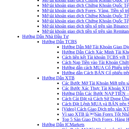
Mở tài khoản giao dịch Chứng Khoán Quốc Tế
Mở tài khoản giao dịch Chứng Khoán Quốc Tế,
Mở tài khoản giao dịch Forex, Vàng, Tiền số tr
Mở tài khoản giao dịch Chứng Khoán Quốc Tế,
Mở tài khoản giao dịch Chứng Khoán Quốc Tế
Mở tài khoản giao dịch tiền số trên sàn Binanc
Mở tài khoản giao dịch tiền số trên sàn Remita
Hướng Dẫn Nhà Đầu Tư
Hướng Dẫn TCBS
Hướng Dẫn Mở Tài Khoản Giao Dịc
Hướng Dẫn Cách Xác Minh Tài Kh
Cách liên kết Tài khoản TCBS với 
Cách Nạp Tiền vào Tài Khoản Chứ
Hướng dẫn cách MUA Cổ Phiếu trê
Hướng dẫn Cách BÁN Cổ phiếu trên
Hướng Dẫn XTB
Các Bước Mở Tài Khoản Mới trên 
Các Bước Xác Thực Tài Khoản XT
Hướng Dẫn Các Bước NẠP TIỀN –
Cách Cài Đặt và Cách Sử Dụng Ứ
Cách Đặt Lệnh MUA và BÁN trên 
[Video] Cách Giao Dịch trên sàn XT
Vì sao XTB là Sàn Forex Tốt Nhất
Top 5 Sàn Giao Dịch Forex, Hàng 
Hướng Dẫn ICMarkets