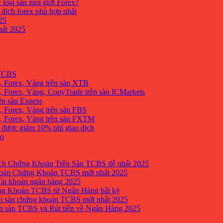
 loại sàn môi giới Forex?
 dịch forex phù hợp nhất
25
ất 2025
 TCBS
, Forex, Vàng trên sàn XTB
 Forex, Vàng, CopyTrade trên sàn ICMarkets
ên sàn Exness
 Forex, Vàng trên sàn FBS
, Forex, Vàng trên sàn FXTM
e được giảm 10% phí giao dịch
no
h Chứng Khoán Trên Sàn TCBS dễ nhất 2025
oản Chứng Khoán TCBS mới nhất 2025
Tài khoản ngân hàng 2025
ng Khoán TCBS từ Ngân Hàng bất kỳ
n sàn chứng khoán TCBS mới nhất 2025
 sàn TCBS và Rút tiền về Ngân Hàng 2025