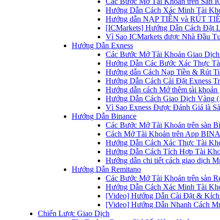
Các Bước Mở Tài Khoản trên Sàn IC
Hướng Dẫn Cách Xác Minh Tài Kho
Hướng dẫn NẠP TIỀN và RÚT TIỀN 
[ICMarkets] Hướng Dẫn Cách Đặt Lệ
Vì Sao ICMarkets được Nhà Đầu T
Hướng Dẫn Exness
Các Bước Mở Tài Khoản Giao Dịch 
Hướng Dẫn Các Bước Xác Thực Tài
Hướng dẫn Cách Nạp Tiền & Rút Tiề
Hướng Dẫn Cách Cài Đặt Exness Tr
Hướng dẫn cách Mở thêm tài khoản g
Hướng Dẫn Cách Giao Dịch Vàng (
Vì Sao Exness Được Đánh Giá là Sà
Hướng Dẫn Binance
Các Bước Mở Tài Khoản trên sàn B
Cách Mở Tài Khoản trên App BINA
Hướng Dẫn Cách Xác Thực Tài Kh
Hướng Dẫn Cách Tích Hợp Tài Kho
Hướng dẫn chi tiết cách giao dịch
Hướng Dẫn Remitano
Các Bước Mở Tài Khoản trên sàn R
Hướng Dẫn Cách Xác Minh Tài Kho
[Video] Hướng Dẫn Cài Đặt & Kích 
[Video] Hướng Dẫn Nhanh Cách Mu
Chiến Lược Giao Dịch