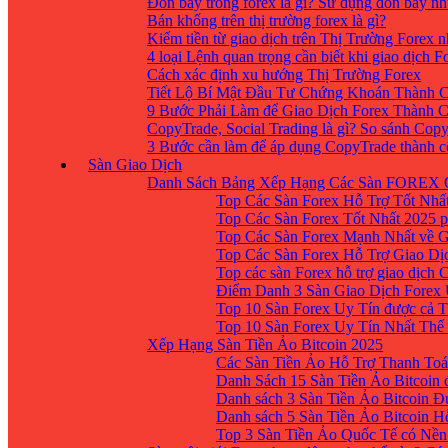
Đòn bẩy trong forex là gì? Sử dụng đòn bẩy nh
Bán khống trên thị trường forex là gì?
Kiếm tiền từ giao dịch trên Thị Trường Forex 
4 loại Lệnh quan trọng cần biết khi giao dịch F
Cách xác định xu hướng Thị Trường Forex
Tiết Lộ Bí Mật Đầu Tư Chứng Khoán Thành C
9 Bước Phải Làm để Giao Dịch Forex Thành 
CopyTrade, Social Trading là gì? So sánh Cop
3 Bước cần làm để áp dụng CopyTrade thành 
Sàn Giao Dịch
Danh Sách Bảng Xếp Hạng Các Sàn FOREX 
Top Các Sàn Forex Hỗ Trợ Tốt Nhấ
Top Các Sàn Forex Tốt Nhất 2025 p
Top Các Sàn Forex Mạnh Nhất về 
Top Các Sàn Forex Hỗ Trợ Giao D
Top các sàn Forex hỗ trợ giao dịch
Điểm Danh 3 Sàn Giao Dịch Forex
Top 10 Sàn Forex Uy Tín được cả T
Top 10 Sàn Forex Uy Tín Nhất Thế
Xếp Hạng Sàn Tiền Ảo Bitcoin 2025
Các Sàn Tiền Ảo Hỗ Trợ Thanh Toá
Danh Sách 15 Sàn Tiền Ảo Bitcoin đ
Danh sách 3 Sàn Tiền Ảo Bitcoin 
Danh sách 5 Sàn Tiền Ảo Bitcoin H
Top 3 Sàn Tiền Ảo Quốc Tế có Nền