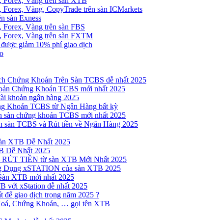
, Forex, Vàng trên sàn XTB
 Forex, Vàng, CopyTrade trên sàn ICMarkets
ên sàn Exness
 Forex, Vàng trên sàn FBS
, Forex, Vàng trên sàn FXTM
e được giảm 10% phí giao dịch
no
h Chứng Khoán Trên Sàn TCBS dễ nhất 2025
oản Chứng Khoán TCBS mới nhất 2025
Tài khoản ngân hàng 2025
ng Khoán TCBS từ Ngân Hàng bất kỳ
n sàn chứng khoán TCBS mới nhất 2025
 sàn TCBS và Rút tiền về Ngân Hàng 2025
sàn XTB Dễ Nhất 2025
B Dễ Nhất 2025
 RÚT TIỀN từ sàn XTB Mới Nhất 2025
ng Dụng xSTATION của sàn XTB 2025
Sàn XTB mới nhất 2025
B với xStation dễ nhất 2025
 để giao dịch trong năm 2025 ?
Hoá, Chứng Khoán, … gọi tên XTB