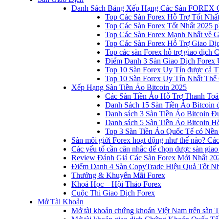
Danh Sách Bảng Xếp Hạng Các Sàn FOREX 
Top Các Sàn Forex Hỗ Trợ Tốt Nhấ
Top Các Sàn Forex Tốt Nhất 2025 p
Top Các Sàn Forex Mạnh Nhất về 
Top Các Sàn Forex Hỗ Trợ Giao D
Top các sàn Forex hỗ trợ giao dịch
Điểm Danh 3 Sàn Giao Dịch Forex 
Top 10 Sàn Forex Uy Tín được cả T
Top 10 Sàn Forex Uy Tín Nhất Thế
Xếp Hạng Sàn Tiền Ảo Bitcoin 2025
Các Sàn Tiền Ảo Hỗ Trợ Thanh Toá
Danh Sách 15 Sàn Tiền Ảo Bitcoin đ
Danh sách 3 Sàn Tiền Ảo Bitcoin 
Danh sách 5 Sàn Tiền Ảo Bitcoin Hỗ
Top 3 Sàn Tiền Ảo Quốc Tế có Nền
Sàn môi giới Forex hoạt động như thế nào? Các 
Các yếu tố cần cân nhắc để chọn được sàn giao
Review Đánh Giá Các Sàn Forex Mới Nhất 20
Điểm Danh 4 Sàn CopyTrade Hiệu Quả Tốt Nh
Thưởng & Khuyến Mãi Forex
Khoá Học – Hội Thảo Forex
Cuộc Thi Giao Dịch Forex
Mở Tài Khoản
Mở tài khoản chứng khoán Việt Nam trên sàn