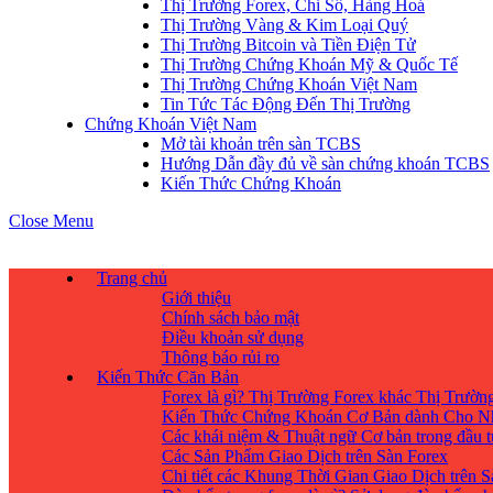
Thị Trường Forex, Chỉ Số, Hàng Hoá
Thị Trường Vàng & Kim Loại Quý
Thị Trường Bitcoin và Tiền Điện Tử
Thị Trường Chứng Khoán Mỹ & Quốc Tế
Thị Trường Chứng Khoán Việt Nam
Tin Tức Tác Động Đến Thị Trường
Chứng Khoán Việt Nam
Mở tài khoản trên sàn TCBS
Hướng Dẫn đầy đủ về sàn chứng khoán TCBS
Kiến Thức Chứng Khoán
Close Menu
Trang chủ
Giới thiệu
Chính sách bảo mật
Điều khoản sử dụng
Thông báo rủi ro
Kiến Thức Căn Bản
Forex là gì? Thị Trường Forex khác Thị Trườ
Kiến Thức Chứng Khoán Cơ Bản dành Cho N
Các khái niệm & Thuật ngữ Cơ bản trong đầu 
Các Sản Phẩm Giao Dịch trên Sàn Forex
Chi tiết các Khung Thời Gian Giao Dịch trên 