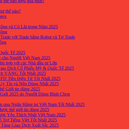
ư thế nào hiệu quả nhất?
như thế nào?
orex
ông và Có Lãi trong Năm 2025
Công
yTrade với Trade bằng Robot và Tự Trade
công
Quốc Tế 2025
t cho Người Việt Nam 2025
hù hợp với các Nhà đầu tư Lớn
Giao Dịch Cổ Phiếu Mỹ & Quốc Tế 2025
ịch VÀNG Tốt Nhất 2025
 CFD Tiền Điện Tử Tốt Nhất 2025
 Uy Tín và Nên Dùng Nhất 2025
hế Giới tin dùng 2025
 Giới 2025 do Người Dùng Bình Chọn
n qua Ngân Hàng tại Việt Nam Tốt Nhất 2025
ược thế giới tin dùng 2025
Được Yêu Thích Nhất Việt Nam 2025
ỗ Trợ Tiếng Việt Tốt Nhất 2025
 Tảng Giao Dịch Xuất Sắc 2025