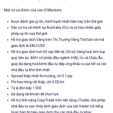
Một số ưu điểm của sàn ICMarkets:
Được đánh giá uy tín, minh bạch nhất hiện nay trên thế giới
Sàn có trụ sở chính tại Australia (Úc) và sở hữu nhiều giấy
phép uy tín của thế giới.
Hỗ trợ giao dịch Vàng trên Thị Trường Vàng Thế Giới với mã
giao dịch là XAU/USD
Hỗ trợ giao dịch hơn 60 cặp tiền tệ, Chỉ số, hàng hoá, kim loại
quý, tiền ảo, 460+ cổ phiếu đầu ngành ở Mỹ, Úc và Châu Âu...
giúp đa dạng hoá kênh đầu tư đáp ứng khẩu vị của tất cả các
nhà đầu tư khó tính nhất
Spread thấp nhất thị trường, chỉ 0.1 pip
Phí hoa hồng rất thấp, chỉ 3.5$/lot
Tỷ lệ đòn bẩy 1:500
Đa dạng tài khoản để chọn lựa
Hỗ trợ tính năng CopyTrade trên nền tảng cTrader, cho phép
nhà đầu tư sao chép lệnh giao dịch của các trader nổi tiếng
hoặc bán tín hiệu giao dịch cho các nhà đầu tư khác