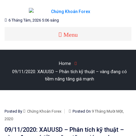
Skip
to
content
Blog chia sẻ về Chứng Khoán và Forex
CHỨNG KHOÁN FOREX
6 Tháng Tám, 2026 5:06 sáng
Menu
Home
09/11/2020: XAUUSD – Phân tích kỹ thuật – vàng đang có
tiềm năng tăng giá mạnh
Posted By
Chứng Khoán Forex
Posted On
9 Tháng Mười Một,
2020
09/11/2020: XAUUSD – Phân tích kỹ thuật –