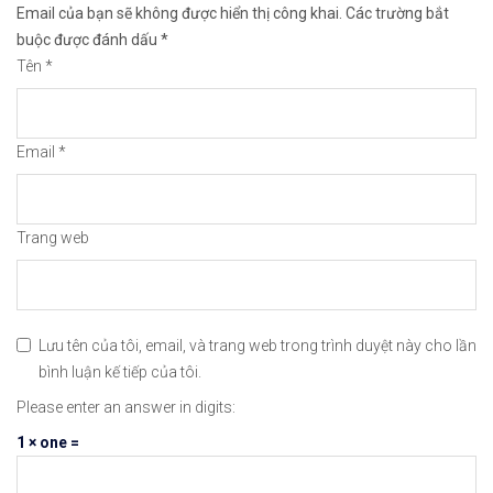
Email của bạn sẽ không được hiển thị công khai.
Các trường bắt
buộc được đánh dấu
*
Tên
*
Email
*
Mở tài khoản
Trang web
Lưu tên của tôi, email, và trang web trong trình duyệt này cho lần
bình luận kế tiếp của tôi.
Bạn cũng có thể tham khảo thêm nhiều sàn Forex
Please enter an answer in digits:
1 × one =
Đừng quên chia sẻ bài viết 
09/11/2020: XAUUSD – 