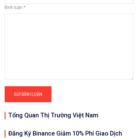
Bình luận
*
Quan trọng: Các nhận định, đánh giá và d
𝘟𝘦𝘮 𝘤𝘩𝘪 𝘵𝘪ế𝘵: https://chungkhoanforex.com/0
✨🏆𝐆𝐢𝐚𝐨 𝐝ị𝐜𝐡 𝐕à𝐧𝐠 𝐯ớ𝐢 𝐂𝐡ê𝐧𝐡 𝐋ệ𝐜𝐡 𝐜ự𝐜 𝐭𝐡ấ𝐩, 𝐓𝐡𝐚𝐧𝐡 𝐊𝐡
✅𝘔ở 𝘵à𝘪 𝘬𝘩𝘰ả𝘯 𝘵𝘳ê𝘯 𝘴à𝘯 𝘌𝘹𝘯𝘦𝘴𝘴 𝘜𝘺 𝘛í𝘯 𝘷
✅𝘔ở 𝘵à𝘪 𝘬𝘩𝘰ả𝘯 𝘵𝘳ê𝘯 𝘴à𝘯 𝘐𝘊𝘔𝘢𝘳𝘬𝘦𝘵𝘴 𝘯ổ𝘪 𝘵𝘪
🔗https://chungkhoanforex.com/09-11-2020-xauusd-
Tổng Quan Thị Trường Việt Nam
😘Cảm ơn bạn đã xem thông tin😘🍀🤗Chúc bạn giao 
Đăng Ký Binance Giảm 10% Phí Giao Dịch