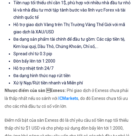
Tiền nạp tối thiểu chỉ cần 1$, phù hợp với nhiều nhà đầu tư nhỏ
lẻ và nhà đầu tư mới tập tành bước vào lĩnh vực Forex và tài
chính quốc tế
Hỗ trợ giao dịch Vàng trên Thị Trường Vàng Thế Giới với mã
giao dịch là XAU/USD
Đa dạng sản phẩm tài chính để đầu tư gồm: Các cặp tiền tệ,
Kim loại quý, Dầu Thô, Chứng Khoán, Chỉ số,...
Spread chỉ từ 0.3 pip
Đòn bẩy lên tới 1:2000
Hỗ trợ nhiệt tình 24/7
Đa dạng hình thức nạp rút tiền
Xử lý Nạp/Rút tiền nhanh và Miễn phí
Nhược điểm của sàn Exness:
Phí giao dịch ở Exness chưa phải
là thấp nhất nếu so sánh với
ICMarkets
, do đó Exness chưa tối ưu
cho các nhà đầu tư có số vốn lớn.
Điểm nổi bật của sàn Exness đó là chỉ yêu cầu số tiền nạp tối thiểu
thấp chỉ từ $1 USD và cho phép sử dụng đòn bẩy lên tới 1:2000,