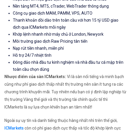
Nền tảng MT4, MT5, cTrader, WebTrader thông dụng
Công cụ giao dịch MAM, PAMM, VPS, AUTO
Thanh khoản dồi dào trên toàn cầu với hơn 15 tỷ USD giao
dịch qua ICMarkets mỗi ngày
Khớp lệnh nhanh nhờ máy chủ ở London, Newyork
Môi trường giao dịch Raw Pricing tân tiến
Nạp rút tiền nhanh, miễn phí
Hỗ trợ 24/7 nhiệt tình
Đông đảo nhà đầu tư kinh nghiệm và nhà đầu tư cá mập trên
toàn cầu chọn dùng
Nhược điểm của sàn ICMarkets:
Vì là sàn nổi tiếng và minh bạch
cũng như phí giao dịch thấp nhất thị trường nên sàn ít tung ra các
chương trình khuyến mãi. Tuy nhiên nếu bạn có ý định lập nghiệp từ
thị trường Vàng thế giới và thị trường tài chính quốc tế thì
ICMarkets là sự lựa chọn khiến bạn an tâm nhất!
Ngoài sự uy tín và danh tiếng thuộc hàng nhất nhì trên thế giới,
ICMarkets
còn có phí giao dịch cực thấp và tốc độ khớp lệnh cực