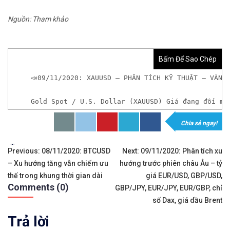
Nguồn: Tham khảo
Bấm Để Sao Chép
📣09/11/2020: XAUUSD – PHÂN TÍCH KỸ THUẬT – VÀNG
Gold Spot / U.S. Dollar (XAUUSD) Giá đang đối mặ
Chia sẻ ngay!
* Nếu bạn chưa có tài khoản giao dịch kim loại q
Tags:
Điều
Previous:
08/11/2020: BTCUSD
Next:
09/11/2020: Phân tích xu
– Xu hướng tăng vẫn chiếm ưu
hướng trước phiên châu Âu – tỷ
hướng
thế trong khung thời gian dài
giá EUR/USD, GBP/USD,
Sàn Exness
Comments (0)
bài
GBP/JPY, EUR/JPY, EUR/GBP, chỉ
số Dax, giá dầu Brent
viết
Trả lời