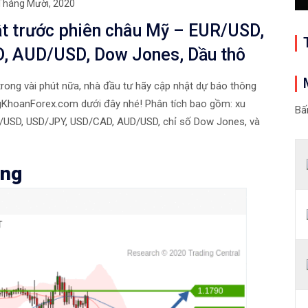
Tháng Mười, 2020
ật trước phiên châu Mỹ – EUR/USD,
, AUD/USD, Dow Jones, Dầu thô
trong vài phút nữa, nhà đầu tư hãy cập nhật dự báo thông
gKhoanForex.com dưới đây nhé! Phân tích bao gồm: xu
Bấ
P/USD, USD/JPY, USD/CAD, AUD/USD, chỉ số Dow Jones, và
ăng