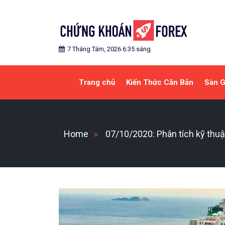
Skip
to
content
Blog chia sẻ về Chứng Khoán và Forex
CHỨNG KHOÁN FOREX
7 Tháng Tám, 2026 6:35 sáng
Trang chủ
Kiến Thức Căn Bản
Sàn G
Home
07/10/2020: Phân tích kỹ thu