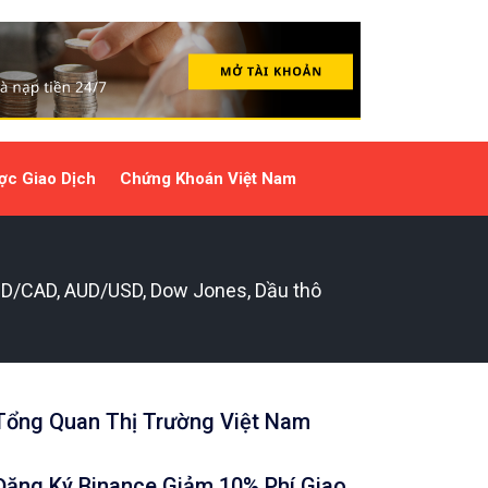
ợc Giao Dịch
Chứng Khoán Việt Nam
SD/CAD, AUD/USD, Dow Jones, Dầu thô
Tổng Quan Thị Trường Việt Nam
Đăng Ký Binance Giảm 10% Phí Giao